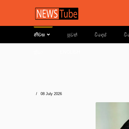
නිවස
පුවත්
විදෙස්
වි
ක්‍රිඩා
ENGLISH
08 July 2026