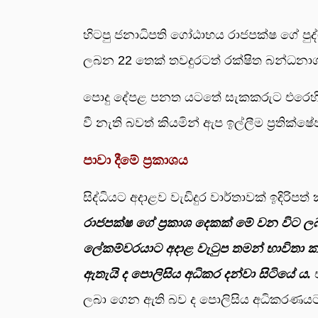
හිටපු ජනාධිපති ගෝඨාභය රාජපක්ෂ ගේ පුද්ගල
ලබන 22 තෙක් තවදුරටත් රක්ෂිත බන්ධනා
පොදු දේපළ පනත යටතේ සැකකරුට එරෙහිව ච
වී නැති බවත් කියමින් ඇප ඉල්ලීම ප්‍රතික්
පාවා දීමේ ප්‍රකාශය
සිද්ධියට අදාළව වැඩිදුර වාර්තාවක් ඉදිරි
රාජපක්ෂ ගේ ප්‍රකාශ දෙකක් මේ වන විට ලබා
ලේකම්වරයාට අදාළ වැටුප තමන් භාවිතා කළ 
ඇතැයි ද පොලිසිය අධිකර දන්වා සිටියේ ය.
එ
ලබා ගෙන ඇති බව ද පොලිසිය අධිකරණයට ද