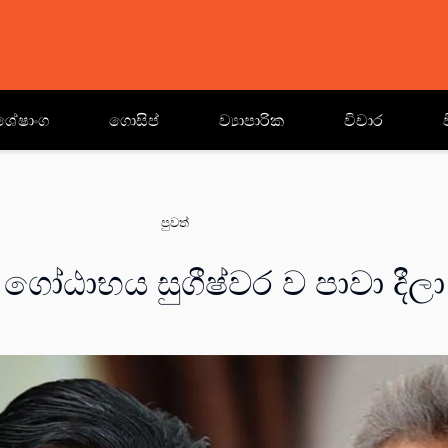
ශේෂාංග
ගොසිප්
ව්‍යාපාරික
විචාර
පුවත්
ගෝඨාභය සුගීෂ්වර ව පාවා දීලා