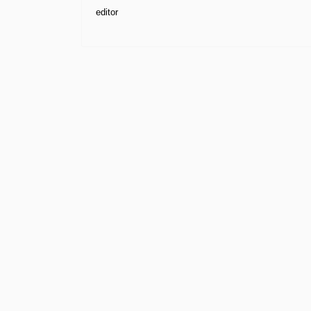
editor
newstube.lk වෙබ් අඩවියේ පළවන සියළු ප
ඔබගේ ප්‍රත