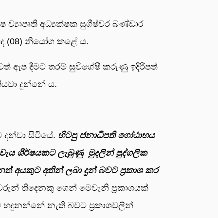
ව්‍යාපෘති අධ්‍යක්ෂක සුගීෂ්වර බණ්ඩාර
ද (08) නියෝග කළේ ය.
ප දීමට තරම් සුවිශේෂී කරුණු ඉදිරිපත්
ියවා දුන්නේ ය.
 දන්වා සිටියේ.
හිටපු ජනාධිපති ගෝඨාභය
වැය ශීර්ෂයකට ලැබුණු මුදලින් පුද්ගලික
ත් අයකුට අතින් ලබා දුන් බවට ප්‍රකාශ කර
රුන් තිදෙනකු ගෙන් මෙවැනි ප්‍රකාශයක්
හඳුනන්නේ නැති බවට ප්‍රකාශවලින්