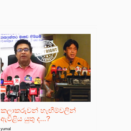
කලාකරුවන් හැඟීම්වලින්
ඇවිළිය යුතු ද...?
yumal