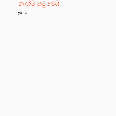
නාහිමි හමුවෙයි
yumal
්‍රවෘත්ති සහ විශේෂාංග ආශ්‍රිතව කිසිවකුට හානිකර යමක් 
ප්‍රතිචාර දැක්වීමට ඇති අයිතියට අපි ගරු කරමු.
ිචාර
editor.newstube@gmail.com
යන විද්‍යුත් ලිපිනයට 
අප ගැන
|
අමතන්න