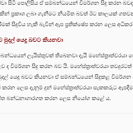
සිටි පොලිසිය ඒ සම්බන්ධයෙන් විමර්ශන සිදු කරන බවද 
කින් ප්‍රකාශ ලබා ගැනීමට නියමිත බවත් ඊට කාලයක් ගතව
ීමක් සිදුවිය හැකි බැවින් ඇප ප්‍රතික්ෂේප කරන ලෙස අධික
 මුදල් යෙදූ බවට කියනවා
්බන්ධයෙන් ලැයිස්තුවක් තිබෙනවා දැයි මහේස්ත්‍රාත්වරයා ප
 ද විමර්ශන සිදු කරන බව යි. මහේස්ත්‍රාත්වරයා තවදුරටත් 
දල් යෙදූ බවට කියනවා ඒ සම්බන්ධයෙන් සිදුකළ විමර්ශන 
 කරන ලෙස දැනුම් දුන් මහේස්ත්‍රාත්වරයා සැකකරුට ඇපදීමට 
රක්ෂිත බන්ධනාගාරගත කරන ලෙස නියෝග කළේ ය.