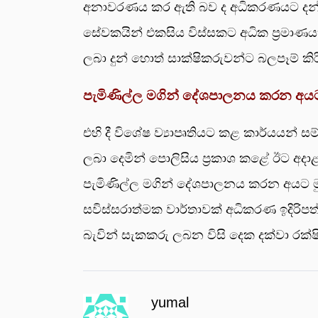
අනාවරණය කර ඇති බව ද අධිකරණයට දන්වා 
සේවකයින් එකසිය විස්සකට අධික ප්‍රමාණය
ලබා දුන් හොත් සාක්ෂිකරුවන්ට බලපෑම් කිර
පැමිණිල්ල මගින් දේශපාලනය කරන අයට
එහි දී විශේෂ ව්‍යාපෘතියට කළ කාර්යයන් සම
ලබා දෙමින් පොලිසිය ප්‍රකාශ කළේ ඊට අදාළව
පැමිණිල්ල මගින් දේශපාලනය කරන අයට මු
සවිස්සරාත්මක වාර්තාවක් අධිකරණ ඉදිරිපත්
බැවින් සැකකරු ලබන විසි දෙක දක්වා 
yumal