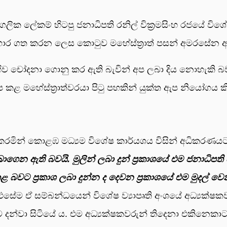
ික ලේකම් හිටපු ජනාධිපති රනිල් වික්‍රමසිංහ රජයේ විශේෂ 
ගාර ගත කරන ලෙස කොටුව මහේස්ත්‍රාත් පසන් අමරසේන අ
ෝදනා ගොනු කර ඇති බැවින් අප ලබා දිය නොහැකි බවත් ඇ
ෂේප කළ මහේස්ත්‍රාත්වරයා පිටු පහකින් යුක්ත ඇප නියෝගය ක
පත් කරමින් කොළඹ මධ්‍යම විශේෂ කාර්යශය විසින් අධිකරණයට
ගෙන ඇති බවයි. මුලින් ලබා දුන් ප්‍රකාශයේ එම ජනාධිපති 
බවට ප්‍රකාශ ලබා දුන්න ද දෙවන ප්‍රකාශයේ එම මුදල් වෙන
සේම ඒ සම්බන්ධයෙන් විශේෂ ව්‍යාපෘති අංශයේ අධ්‍යක්ෂකව
න්වා සිටියේ ය. එම අධ්‍යක්ෂකවරුන් තිදෙනා එකිනෙකාට 