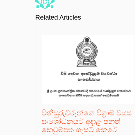
Related Articles
විනිසුරුවරුන්ගේ විශ්‍රාම වයස
සංශෝධනයට අදාළ පනත්
කෙටුම්පත ගැසට් කෙරේ