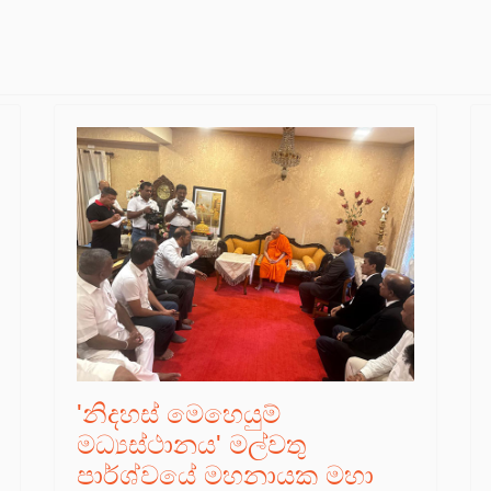
'නිදහස් මෙහෙයුම්
මධ්‍යස්ථානය' මල්වතු
පාර්ශ්වයේ මහනායක මහා