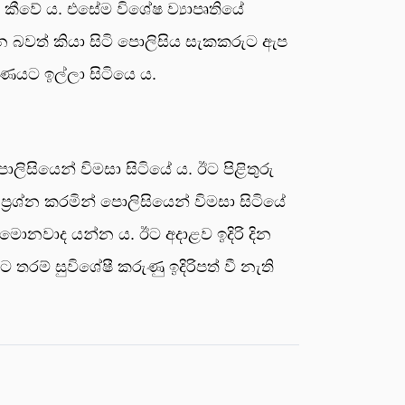
කීවේ ය. එසේම විශේෂ ව්‍යාපෘතියේ
න බවත් කියා සිටි පොලිසිය සැකකරුට ඇප
රණයට ඉල්ලා සිටියෙ ය.
ොලිසියෙන් විමසා සිටියේ ය. ඊට පිළිතුරු
ප්‍රශ්න කරමින් පොලිසියෙන් විමසා සිටියේ
මොනවාද යන්න ය. ඊට අදාළව ඉදිරි දින
තරම් සුවිශේෂී කරුණු ඉදිරිපත් වී නැති