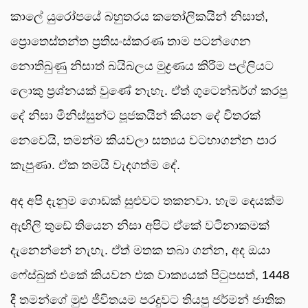
කාලේ යුරෝපයේ බහුතරය කතෝලිකයින් නිසාත්,
ප්‍රොතෙස්තන්ත ප්‍රතිසංස්කරණ තාම පටන්ගෙන
නොතිබුණු නිසාත් බයිබලය මුද්‍රණය කිරීම පල්ලියට
ලොකු ප්‍රශ්නයක් වුණේ නැහැ. ඒත් ගුටෙන්බර්ග් කරපු
දේ නිසා මිනිස්සුන්ට පූජකයින් කියන දේ විතරක්
නෙවෙයි, තමන්ම කියවලා සත්‍යය වටහාගන්න පාර
කැපුණා. ඒක තමයි වැදගත්ම දේ.
අද අපි දැනුම ගොඩක් සුළුවට තකනවා. හැම දෙයක්ම
ඇඟිලි තුඩේ තියෙන නිසා අපිට ඒකේ වටිනාකමක්
දැනෙන්නේ නැහැ. ඒත් මතක තබා ගන්න, අද ඔයා
ෆේස්බුක් එකේ කියවන එක වාක්‍යයක් පිටුපසත්, 1448
දී තමන්ගේ මුළු ජීවිතයම පරදුවට තියපු ජර්මන් ජාතික