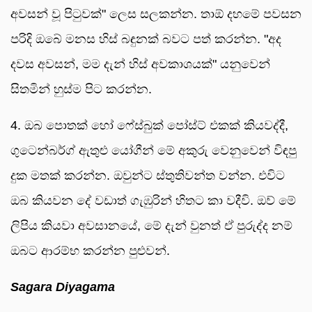
අවසන් වූ පිටුවක්" ලෙස සලකන්න. තාඕ දහමේ පවසන
පරිදි ඔබේ මනස හිස් බඳුනක් බවට පත් කරන්න. "අද
දවස අවසන්, මම දැන් හිස් අවකාශයක්" යනුවෙන්
සිතමින් හුස්ම පිට කරන්න.
4. ඔබ පොතක් හෝ ෆේස්බුක් පෝස්ට් එකක් කියවද්දී,
ගුටෙන්බර්ග් ඇතුළු යෝගීන් මේ අකුරු වෙනුවෙන් විඳපු
දුක මතක් කරන්න. ඔවුන්ට ස්තුතිවන්ත වන්න. එවිට
ඔබ කියවන දේ වඩාත් ගැඹුරින් හිතට කා වදීවි. ඔව් මේ
ලිපිය කියවා අවසානයේ, මේ දැන් වුනත් ඒ පුරුද්ද නම්
ඔබට ආරම්භ කරන්න පුළුවන්.
Sagara Diyagama