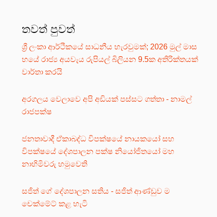
තවත් පුවත්
ශ්‍රී ලංකා ආර්ථිකයේ සාධනීය හැරවුමක්; 2026 මුල් මාස
හයේ රාජ්‍ය අයවැය රුපියල් බිලියන 9.5ක අතිරික්තයක්
වාර්තා කරයි
අරගලය වෙලාවෙ අපි අඩියක් පස්සට ගත්තා - නාමල්
රාජපක්ෂ
ජනතාවාදී ඒකාබද්ධ විපක්ෂයේ නායකයෝ සහ
විපක්ෂයේ දේශපාලන පක්ෂ නියෝජිතයෝ මහ
නාහිමිවරු හමුවෙති
සජිත් ගේ දේශපාලන සතිය - සජිත් ආණ්ඩුව ම
චෙක්මේට් කළ හැටි