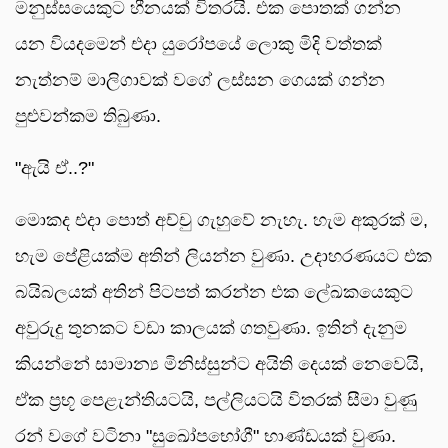
මනුස්සයෙකුට හීනයක් විතරයි. එක පොතක් ගන්න
යන වියදමෙන් එදා යුරෝපයේ ලොකු මිදි වත්තක්
නැත්නම් මාලිගාවක් වගේ ලස්සන ගෙයක් ගන්න
පුළුවන්කම තිබුණා.
"ඇයි ඒ..?"
මොකද එදා පොත් අච්චු ගැහුවේ නැහැ. හැම අකුරක් ම,
හැම පේළියක්ම අතින් ලියන්න වුණා. උදාහරණයට එක
බයිබලයක් අතින් පිටපත් කරන්න එක ලේඛකයෙකුට
අවුරුදු තුනකට වඩා කාලයක් ගතවුණා. ඉතින් දැනුම
කියන්නේ සාමාන්‍ය මිනිස්සුන්ට අයිති දෙයක් නෙවෙයි,
ඒක ප්‍රභූ පෙළැන්තියටයි, පල්ලියටයි විතරක් සීමා වුණු
රන් වගේ වටිනා "සුඛෝපභෝගී" භාණ්ඩයක් වුණා.