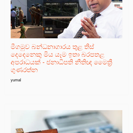
මීගමුව බන්ධනාගාරය තුළ තිස්
දෙදෙනෙකු මිය යෑම ඉතා බරපතළ
අපරාධයක් - ජනාධිපති නීතිඥ මෛත්‍රී
ගුණරත්න
yumal