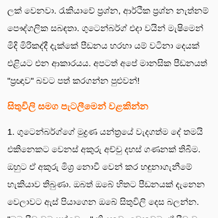
ලක් වෙනවා. රැකියාවේ ප්‍රශ්න, ආර්ථික ප්‍රශ්න නැත්නම්
පෞද්ගලික සබඳතා. ගුටෙන්බර්ග් එදා වයින් මැෂිමෙන්
මිදි මිරිකද්දී දැක්කේ පීඩනය හරහා යම් වටිනා දෙයක්
එළියට එන ආකාරයය. අපටත් අපේ මානසික පීඩනයත්
"ප්‍රඥාව" බවට පත් කරගන්න පුළුවන්!
සිතුවිලි සමග පැටලීමෙන් වළකින්න
1. ගුටෙන්බර්ග්ගේ මුද්‍රණ යන්ත්‍රයේ වැදගත්ම දේ තමයි
එකිනෙකට වෙනස් අකුරු අච්චු දහස් ගණනක් තිබීම.
ඔහුට ඒ අකුරු මිශ්‍ර නොවී වෙන් කර හඳුනාගැනීමේ
හැකියාව තිබුණා. ඔබත් ඔබේ හිතට පීඩනයක් දැනෙන
වෙලාවට ඇස් පියාගෙන ඔබේ සිතුවිලි දෙස බලන්න.