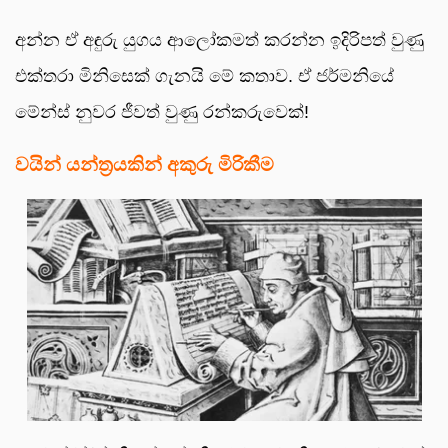
අන්න ඒ අඳුරු යුගය ආලෝකමත් කරන්න ඉදිරිපත් වුණු
එක්තරා මිනිසෙක් ගැනයි මේ කතාව. ඒ ජර්මනියේ
මේන්ස් නුවර ජීවත් වුණු රන්කරුවෙක්!
වයින් යන්ත්‍රයකින් අකුරු මිරිකීම