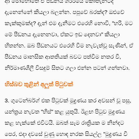
ආ මොහොතේ ඒ පීඩනය ශරීරයේ කොතැනටද
දැනෙන්නේ කියලා බලන්න. පපුවේ බරක්ද? ඔළුවේ
කැක්කුමක්ද? දැන් එම දැනීමට එරෙහි නොවී, "හරි, මට
මේ පීඩනය දැනෙනවා, ඒකට ඉඩ දෙනවා" කියලා
හිතන්න. ඔබ පීඩනයට එරෙහි වීම නැවැත්වූ සැණින්, ඒ
පීඩනය මානසික ආතතියක් බවට පත්වීම නතර වී,
නිර්මාණශීලී විසඳුම් සිතට ගලා එන්න පටන් ගන්නවා.
හිස්බව තුළින් අලුත් පිටුවක්
3. ගුටෙන්බර්ග් එක පිටුවක් මුද්‍රණය කර අවසන් වූ පසු,
යන්ත්‍රය නැවත "හිස්" කළ යුතුයි. ඊළඟ පිටුව මුද්‍රණය
කළ හැක්කේ එවිටයි. ඔබත් සෑම රාත්‍රියක ම නින්දට
පෙර, එදා දවසේ වුණු හොඳ නරක සියල්ල "මුද්‍රණය වී