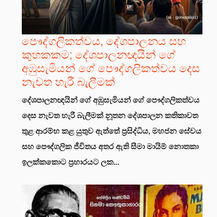
පෞද්ගලිකත්වය, දේශපාලනය සහ
කුහකකම; දේශපාලනඥයින් ගේ
අඹුසැමියන් ගේ පෞද්ගලිකත්වය දෙස
නැවත හැරී බැලීමක්
දේශපාලනඥයින් ගේ අඹුසැමියන් ගේ පෞද්ගලිකත්වය
දෙස නැවත හැරී බැලීමක්
නූතන දේශපාලන කතිකාවත
තුළ ආරම්භ කළ යුතුව ඇත්තේ ප්‍රසිද්ධිය, මහජන සේවය
සහ පෞද්ගලික ජීවිතය අතර ඇති සීමා මායිම් නොතකා
ඉලක්කකොට ප්‍රහාරයට ලක...