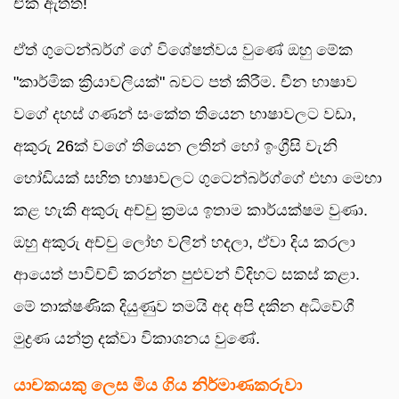
ඒක ඇත්ත!
ඒත් ගුටෙන්බර්ග් ගේ විශේෂත්වය වුණේ ඔහු මේක
"කාර්මික ක්‍රියාවලියක්" බවට පත් කිරීම. චීන භාෂාව
වගේ දහස් ගණන් සංකේත තියෙන භාෂාවලට වඩා,
අකුරු 26ක් වගේ තියෙන ලතින් හෝ ඉංග්‍රීසි වැනි
හෝඩියක් සහිත භාෂාවලට ගුටෙන්බර්ග්ගේ එහා මෙහා
කළ හැකි අකුරු අච්චු ක්‍රමය ඉතාම කාර්යක්ෂම වුණා.
ඔහු අකුරු අච්චු ලෝහ වලින් හදලා, ඒවා දිය කරලා
ආයෙත් පාවිච්චි කරන්න පුළුවන් විදිහට සකස් කළා.
මේ තාක්ෂණික දියුණුව තමයි අද අපි දකින අධිවේගී
මුද්‍රණ යන්ත්‍ර දක්වා විකාශනය වුණේ.
යාචකයකු ලෙස මිය ගිය නිර්මාණකරුවා