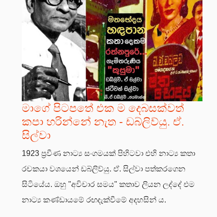
මාගේ පිටපතේ එක ම දෙබසක්වත්
කපා හරින්නේ නැත - ඩබ්ලිව්යු. ඒ.
සිල්වා
1923 ප්‍රවීණ නාට්‍ය සංගමයක් පිහිටවා එහි නාට්‍ය කතා
රචකයා වශයෙන් ඩබ්ලිව්යු. ඒ. සිල්වා පත්කරගෙන
සිටියේය. ඔහු "අවිචාර සමය" කතාව ලියන ලද්දේ එම
නාට්‍ය කණ්ඩායමේ රඟදැක්වීමේ අදහසින් ය.