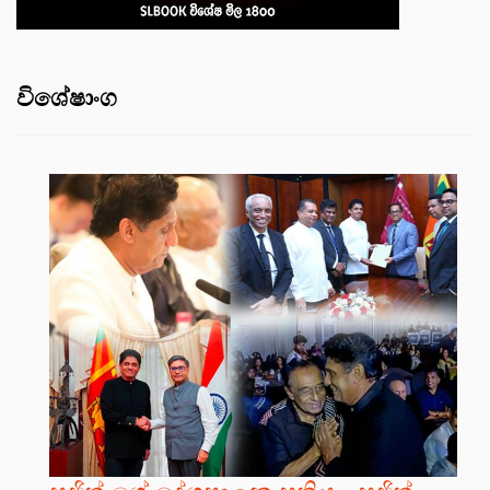
විශේෂාංග