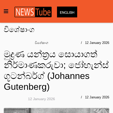
විශේෂාංග
විශේෂාංග
12 January 2026
මුද්‍රණ යන්ත්‍රය සොයාගත්
නිර්මාණකරුවා; ජෝහැන්ස්
ගූටන්බර්ග් (Johannes
Gutenberg)
12 January 2026
12 January 2026