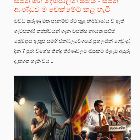
සජිත් ගේ දේශපාලන සතිය - සජිත්
ආණ්ඩුව ම චෙක්මේට් කළ හැටි
විවිධ කරුණු මත පදනම්ව රට තුළ නිර්මාණය වී ඇති
ගැටළුකාරී තත්ත්වයන් ගැන විපක්ෂ නායක සජිත්
ප්‍රේමදාස ඇතුළු සමගි ජනබලවේගයේ ප්‍රභලයින් ගෙවුණු
දින 7 පුරා විශේෂ තීන්දු තීරණවලට රැසකට එළැඹි අයුරු
දැකගත හැකි විය...