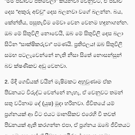
"මම පීඩාවට පත්වෙලා" කියනවා වෙනුවට, ඒ පීඩාව
දෙස "අකුරු අච්චු" දෙස බලනවා වගේ බලන්න. බය,
කේන්තිය, පසුතැවීම මේවා වෙන වෙනම හඳුනාගන්න.
ඔබ මේ සිතුවිලි නොවෙයි, ඔබ මේ සිතුවිලි දෙස බලා
සිටින "සාක්ෂිකරුවා" පමණයි. ප්‍රතිඵලය! ඔබ සිතුවිලි
සමඟ පටලැවෙන්නේ නැති නිසා සිතේ නොසන්සුන්
බව ක්ෂණිකව අඩු වෙනවා.
2. මිදි ගෙඩියක් වයින් මැෂිමකට අහුවුණාම ඒක
පීඩනයට විරුද්ධ වෙන්නේ නැහැ, ඒ වෙනුවට තමන්
සතු වටිනාම දේ (යුෂ) මුදා හරිනවා. ජීවිතයේ යම්
ප්‍රශ්නයක් ආ විට එයට මානසිකව එරෙහි වී තවත්
පීඩනයක් ඇති කරගන්න එපා, ඒ ප්‍රශ්නය ඔබේ ජීවිතයට