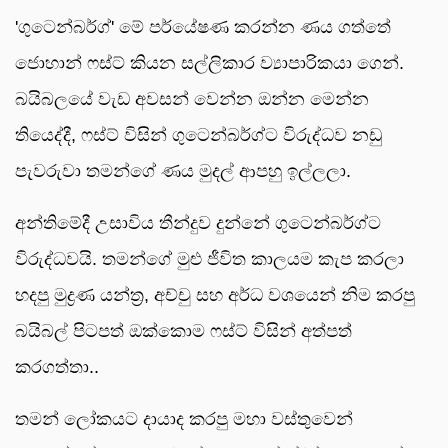
'ගුටෙන්බර්ග්' මේ පර්යේෂණ කරන්න ණය ගත්තේ
ජොහාන් ෆස්ට් කියන සල්ලිකාර ව්‍යාපාරිකයා ගෙන්.
බයිබලයේ වැඩ අවසන් වෙන්න ඔන්න මෙන්න
තියෙද්දී, ෆස්ට් විසින් ගුටෙන්බර්ග්ට විරුද්ධව නඩු
පැවරුවා තමන්ගේ ණය මුදල් ආපහු ඉල්ලලා.
අන්තිමේදී උසාවිය තීන්දුව දුන්නේ ගුටෙන්බර්ග්ට
විරුද්ධවයි. තමන්ගේ මුළු ජීවිත කාලයම කැප කරලා
හදපු මුද්‍රණ යන්ත්‍ර, අච්චු සහ අර්ධ වශයෙන් නිම කරපු
බයිබල් පිටපත් ඔක්කොම ෆස්ට් විසින් අත්පත්
කරගත්තා..
තමන් ලෝකයට දායාද කරපු මහා වස්තුවෙන්