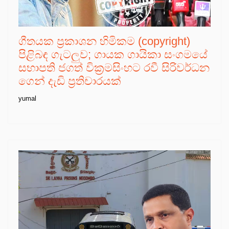
ගීතයක ප්‍රකාශන හිමිකම (copyright)
පිළිබඳ ගැටලුව; ගායක ගායිකා සංගමයේ
සභාපති ජගත් වික්‍රමසිංහට රවී සිරිවර්ධන
ගෙන් දැඩි ප්‍රතිචාරයක්
yumal