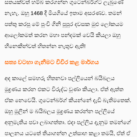
සතයක්වත් හම්බ කරගන්න ගුටෙන්බර්ග්ට ලැබුණේ
නැහැ. ඔහු 1468 දී මියගියේ ඉතාම අසරණව. තමන්
පත්තු කරපු මේ පුංචි ගිනි පුපුර දවසක මුළු ලෝකයම
ආලෝකමත් කරන මහා පන්දමක් වෙයි කියලා ඔහු
හීනෙකින්වත් හිතන්න නැතුව ඇති!
සත්‍ය වටහා ගැනීමට විවිර කළ මාර්ගය
අද කාලේ සමහරු හිතනවා පල්ලියෙන් බයිබලය
මුද්‍රණය කරන එකට විරුද්ධ වුණා කියලා. ඒත් ඇත්ත
ඒක නෙවෙයි. ගුටෙන්බර්ග් කියන්නේ දැඩි බැතිමතෙක්.
ඔහු මුලින් ම බයිබලය මුද්‍රණය කරන්න පල්ලියේ
අනුමැතිය පවා ලබාගත්තා. එදා පල්ලිය දැනුම තමන්ගේ
පාලනය යටතේ තියාගන්න උත්සාහ කළා තමයි, ඒත් ඒ