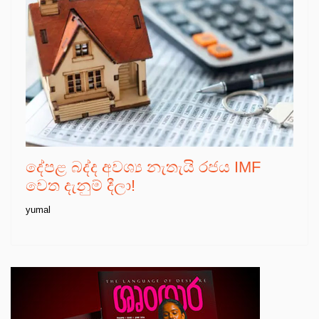
දේපළ බද්ද අවශ්‍ය නැතැයි රජය IMF
වෙත දැනුම් දීලා!
yumal