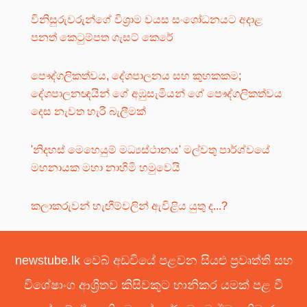
විනිසුරුවරුන්ගේ විශ්‍රාම වයස සංශෝධනයට අදාළ
පනත් කෙටුම්පත ගැසට් කෙරේ
පෞද්ගලිකත්වය, දේශපාලනය සහ කුහකකම;
දේශපාලනඥයින් ගේ අඹුසැමියන් ගේ පෞද්ගලිකත්වය
දෙස නැවත හැරී බැලීමක්
'නිදහස් මෙහෙයුම් මධ්‍යස්ථානය' මල්වතු පාර්ශ්වයේ
මහනායක මහා නාහිමි හමුවෙයි
කලාකරුවන් හැඟීම්වලින් ඇවිළිය යුතු ද...?
newstube.lk වෙබ් අඩවියේ පළවන සියළු ප්‍රවෘත්ති සහ
විශේෂාංග ආශ්‍රිතව කිසිවකුට හානිකර යමක් පළ වී