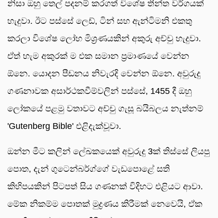
නිසා ඔහු තෙල් පදනම් කරගත් විශේෂ තීන්ත වර්ගයක්
හැදුවා. ඊට පස්සේ ලෙඩ්, ටින් සහ ඇන්ටිමනි එකතු
කරලා විශේෂ ලෝහ මිශ්‍රණයකින් අකුරු අච්චු හැදුවා.
ඒත් හැම අකුරක් ම එක සමාන ප්‍රමාණයේ වෙන්න
ඕනෙ. යොදන පීඩනය නිවැරදි වෙන්න ඕනෙ. අවුරුදු
ගණනාවක අසාර්ථකවීම්වලින් පස්සේ, 1455 දී ඔහු
ලෝකයේ පළමු වතාවට අච්චු ගැසූ බයිබලය නැත්නම්
'Gutenberg Bible' එළිදැක්වූවා.
ඔන්න මීට කලින් ලේඛකයෙක් අවුරුදු 3ක් තිස්සේ ලියපු
පොත, දැන් ගුටෙන්බර්ග්ගේ වැඩපොළේ සති
කිහිපයකින් පිටපත් සිය ගණනක් විදිහට එළියට ආවා.
මේක නිකම්ම පොතක් මුද්‍රණය කිරීමක් නෙවෙයි, ඒක