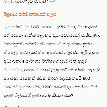
"හැකියාවන්" මුද්‍රණය කිරීමක්!
මුද්‍රණය කර්මාන්තයක් ලෙස
ගුටෙන්බර්ග්ගේ මේ සොයා ගැනීම නිසා, විද්‍යාඥයන්
ගේ සොයා ගැනීම් ලෝකය පුරා වේගයෙන් පැතිරුණා.
මිනිස්සුන්ට තමන්ගේම භාෂාවෙන් ආගමික ග්‍රන්ථ
කියවලා ප්‍රශ්න කරන්න අවස්ථාව ලැබුණා. ඇයි නූතන
අධ්‍යාපනය! සාමාන්‍ය මිනිහගේ දරුවාටත් අකුරු
කියවන්න, පොතක් පතක් ලැබුණේ මේ නිසයි. හැබැයි
බොහෝ දෙනෙක් තර්ක කරන දෙයක් තමයි 800
ගණන්වල චීනයේත්, 1200 ගණන්වල කොරියාවේත්
මුද්‍රණ ශිල්පය තිබුණා නේද කියන එක?