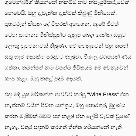
ගුටෙන්බර්ග් කියන්නේ නිකම්ම නව නිපැයුම්කරුවෙක්
නෙවෙයි. ඔහු දැවැන්ත දැක්මක් තිබුණු මිනිසෙක්.
ප්‍රභූවරුන් කියන දේ විතරක් අහගෙන, අඳුරේ ජීවත්
වෙන සාමාන්‍ය මිනිස්සුන්ට දැනුම බෙදා දෙන්න ඔහුට
ලොකු වුවමනාවක් තිබුණා. මේ වෙනුවෙන් ඔහු තමන්
සතු හැම දෙයක්ම පරදුවට තැබුවා. විශාල වශයෙන් ණය
ගත්තා. තමන්ගේ නම වගේම ජීවිතයම මේ වෙනුවෙන්
කැප කළා. ඔහු කළේ පුදුම දෙයක්.
එදා මිදි යුෂ මිරිකන්න පාවිච්චි කරපු "Wine Press" එක
නැත්නම් වයින් පීඩන යන්ත්‍රය, ඔහු තොරතුරු මුද්‍රණය
කරන මැෂිමක් බවට පත් කළා! ඒක ලේසි වැඩක් වුණේ
නැහැ. වතුර පදනම් කරගත් තීන්ත හරියන්නේ නැති