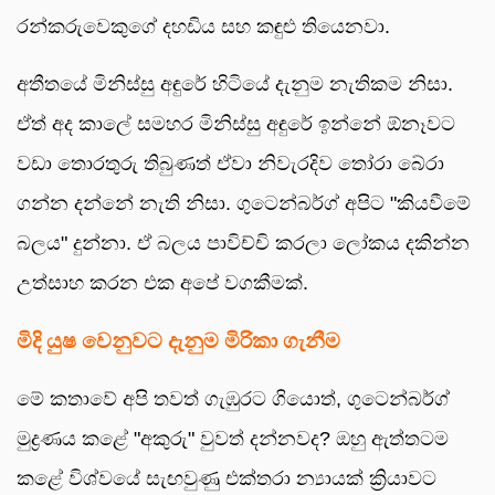
රන්කරුවෙකුගේ දහඩිය සහ කඳුළු තියෙනවා.
අතීතයේ මිනිස්සු අඳුරේ හිටියේ දැනුම නැතිකම නිසා.
ඒත් අද කාලේ සමහර මිනිස්සු අඳුරේ ඉන්නේ ඕනෑවට
වඩා තොරතුරු තිබුණත් ඒවා නිවැරදිව තෝරා බේරා
ගන්න දන්නේ නැති නිසා. ගුටෙන්බර්ග් අපිට "කියවීමේ
බලය" දුන්නා. ඒ බලය පාවිච්චි කරලා ලෝකය දකින්න
උත්සාහ කරන එක අපේ වගකීමක්.
මිදි යුෂ වෙනුවට දැනුම මිරිකා ගැනීම
මේ කතාවේ අපි තවත් ගැඹුරට ගියොත්, ගුටෙන්බර්ග්
මුද්‍රණය කළේ "අකුරු" වුවත් දන්නවද? ඔහු ඇත්තටම
කළේ විශ්වයේ සැඟවුණු එක්තරා න්‍යායක් ක්‍රියාවට