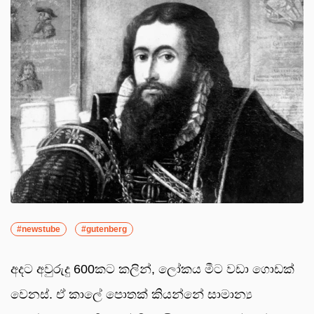
#newstube
#gutenberg
අදට අවුරුදු 600කට කලින්, ලෝකය මීට වඩා ගොඩක්
වෙනස්. ඒ කාලේ පොතක් කියන්නේ සාමාන්‍ය