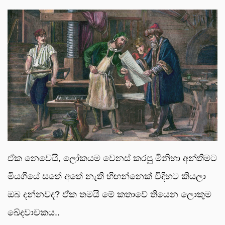
ඒක නෙවෙයි, ලෝකයම වෙනස් කරපු මිනිහා අන්තිමට
මියගියේ සතේ අතේ නැති හිඟන්නෙක් විදිහට කියලා
ඔබ දන්නවද? ඒක තමයි මේ කතාවේ තියෙන ලොකුම
ඛේදවාචකය..