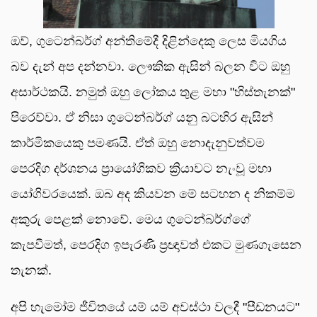
ඔව්, ගුටෙන්බර්ග් අන්තිමේදී දිළින්දෙකු ලෙස මියගිය
බව දැන් අප දන්නවා. ලෞකික ඇසින් බලන විට ඔහු
අසාර්ථකයි. නමුත් ඔහු ලෝකය තුළ මහා "හිස්තැනක්"
පිරෙව්වා. ඒ නිසා ගුටෙන්බර්ග් යනු බටහිර ඇසින්
කාර්මිකයෙකු පමණයි. ඒත් ඔහු නොදැනුවත්වම
පෙරදිග දර්ශනය ප්‍රායෝගිකව ක්‍රියාවට නැංවූ මහා
යෝගිවරයෙක්. ඔබ අද කියවන මේ සටහන ද නිකම්ම
අකුරු පෙළක් නොවේ. මෙය ගුටෙන්බර්ග්ගේ
කැපවීමත්, පෙරදිග ඉපැරණි ප්‍රඥාවත් එකට මුණගැසෙන
තැනක්.
අපි හැමෝම ජීවිතයේ යම් යම් අවස්ථා වලදී "පීඩනයට"