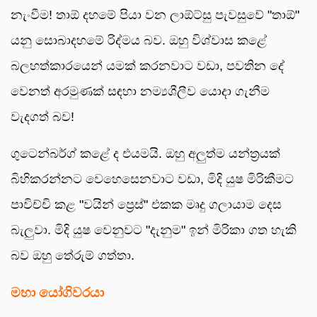
නැංවීම! තාඕ දහමේ පියා වන ලාඕට්සු පැවසුවේ "තාඕ"
යනු සොබාදහමේ රිද්මය බව. ඔහු විශ්වාස කළේ
බලහත්කාරයෙන් යමක් කරනවාට වඩා, පවතින දේ
වෙනත් අරමුණක් සඳහා නම්‍යශීලීව යොදා ගැනීම
වැදගත් බව!
ගුටෙන්බර්ග් කළේ ද එයමයි. ඔහු අලුත්ම යන්ත්‍රයක්
බිහිකරන්නට වෙහෙසෙනවාට වඩා, මිදි යුෂ මිරිකීමට
පාවිච්චි කළ "වයින් ප්‍රෙස්" එකක මෘදු ගලායාම දෙස
බැලුවා. මිදි යුෂ වෙනුවට "දැනුම" ඉන් මිරිකා ගත හැකි
බව ඔහු තේරුම් ගත්තා.
මහා යෝගිවරයා