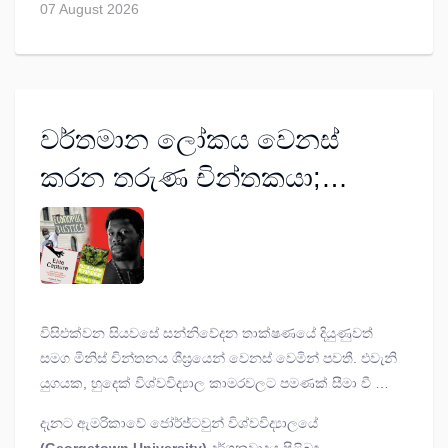
07 August 2026
වර්තමාන ලෝකය වෙනස්
කරන තරුණ චින්තකයා;
ඔලූෆෙමි ඕ. තායිවෝ (Olúfẹ́mi
O. Táíwò 1990); ප්‍රභූ ග්‍රහණය
විසිඑක්වන සියවසේ සන්නිවේදන තාක්ෂණයේ දියුණුවත්
සමග මිනිස් චින්තනය ශීඝ්‍රයෙන් වෙනස් වෙමින් පවතී. එවැනි
යුගයක, හුදෙක් විශ්වවිද්‍යාල කාමරවලට පමණක් සීමා වී තිබූ
දර්ශනවාදය
(Philosophy)
නූතන සමාජයේ සැබෑ ප්‍රශ්න
දැනට ඇමරිකාවේ ජෝර්ජ්ටවුන් විශ්වවිද්‍යාලයේ
සමග බද්ධ කරමින් ලෝකයේ අවධානය දිනාගත් තරුණ