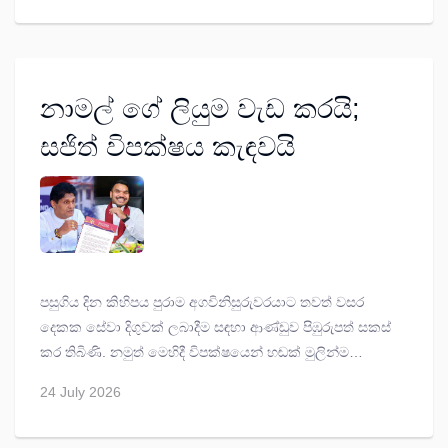
නාමල් ගේ ලියුම වැඩ කරයි;
සජිත් විපක්ෂය කැඳවයි
පසුගිය දින කිහිපය පුරාම අගවිනිසුරුවරයාට තවත් වසර
දෙකක සේවා දිගුවක් ලබාදීම සඳහා ආණ්ඩුව පිඹුරුපත් සකස්
කර තිබිණි. නමුත් මෙහිදී විපක්ෂයෙන් හඬක් මුලින්ම
නැගුවේ ශ්‍රී ලංකා පොදුජන පෙරමුණේ ජාතික සංවිධායක
24 July 2026
නාමල් රාජපක්ෂ ය.