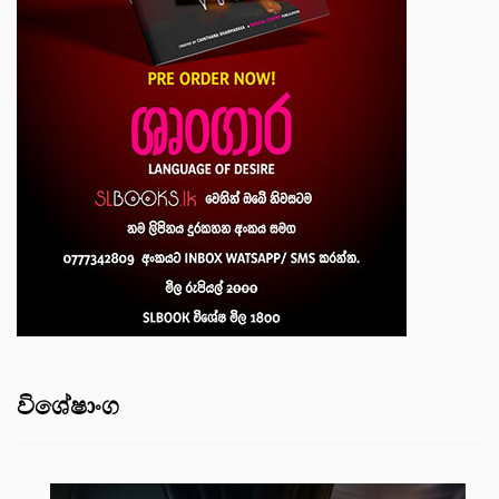
විශේෂාංග