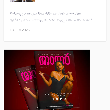
විනිසුරු ධුර කාලය දීර්ඝ කිරීම සම්බන්ධයෙන් වන
ආන්දෝලනය බරපතළ තැනකට තල්ලු වන බවක් පෙනේ.
13 July 2026