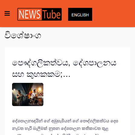
විශේෂාංග
පෞද්ගලිකත්වය, දේශපාලනය
සහ කුහකකම;
දේශපාලනඥයින් ගේ
අඹුසැමියන් ගේ
පෞද්ගලිකත්වය දෙස නැවත
හැරී බැලීමක්
දේශපාලනඥයින් ගේ අඹුසැමියන් ගේ පෞද්ගලිකත්වය දෙස
නැවත හැරී බැලීමක්
නූතන දේශපාලන කතිකාවත තුළ