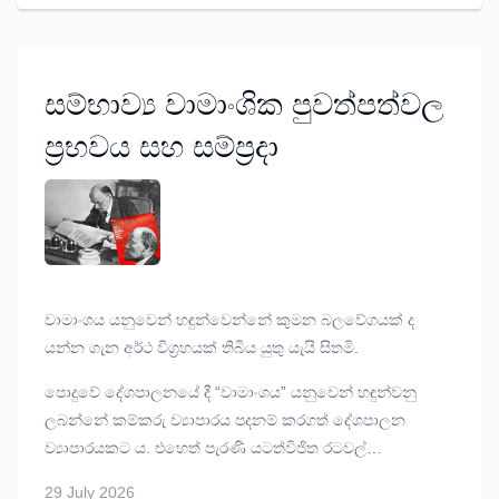
Festival)
හොඳම සහාය නළුවාට හිමි අන්තර්ජාතික
සම්මානයෙන් පිදුම් ලැබීමට සමත් වුණා.
සම්භාව්‍ය වාමාංශික පුවත්පත්වල
ප්‍රභවය සහ සම්ප්‍රදා
වාමාංශය යනුවෙන් හඳුන්වෙන්නේ කුමන බලවේගයක් ද
යන්න ගැන අර්ථ විග්‍රහයක් තිබිය යුතු යැයි සිතමි.
පොදුවේ දේශපාලනයේ දී “වාමාංශය” යනුවෙන් හඳුන්වනු
ලබන්නේ කම්කරු ව්‍යාපාරය පදනම් කරගත් දේශපාලන
ව්‍යාපාරයකට ය. එහෙත් පැරණි යටත්විජිත රටවල්
සම්බන්ධයෙන් ගත් කල (මෙම රටවල් හැඳින්වීමේ දී දැනට
29 July 2026