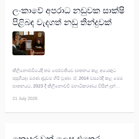
ලංකාවේ අපරාධ නඩුවක සාක්ෂි
පිළිබඳ වැදගත් නඩු තීන්දුවක්
කිලිනොච්චියේදී තම පෙම්වතියව ඝාතනය කළ අයෙකුට
පසුගියදා මරණ දඬුවම හිමි වුණා. ඒ, 2014 වසරේදී කළ මෙම
ඝාතනයට, 2023 දී කිලිනොච්චි මහාධිකරණය විසින් දුන්
දඬුවම, අභියාචනාධිකරණය විසින් නැවත තහවුරු කරමින්.
21 July 2026
මෙය, ලංකාවේ අපරාධ නඩුවක සාක්ෂි ගැන වැදගත් නඩු
තීන්දුවක්.