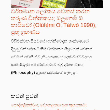
වර්තමාන ලෝකය වෙනස් කරන
තරුණ චින්තකයා; ඔලූෆෙමි ඕ.
තායිවෝ (Olúfẹ́mi O. Táíwò 1990);
ප්‍රභූ ග්‍රහණය
විසිඑක්වන සියවසේ සන්නිවේදන තාක්ෂණයේ
දියුණුවත් සමග මිනිස් චින්තනය ශීඝ්‍රයෙන් වෙනස්
වෙමින් පවතී. එවැනි යුගයක, හුදෙක් විශ්වවිද්‍යාල
කාමරවලට පමණක් සීමා වී තිබූ දර්ශනවාදය
(Philosophy)
නූතන සමාජයේ සැබෑ ප්‍ර...
තවත් පුවත්
පෞද්ගලිකත්වය, දේශපාලනය සහ කුහකකම;