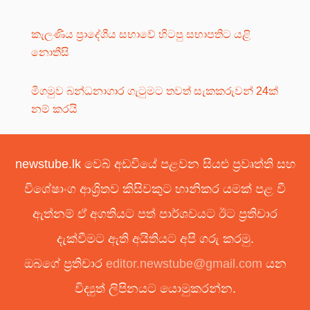
කැලණිය ප්‍රාදේශීය සභාවේ හිටපු සභාපතිට යළි
නොතීසි
මීගමුව බන්ධනාගාර ගැටුමට තවත් සැකකරුවන් 24ක්
නම් කරයි
newstube.lk වෙබ් අඩවියේ පළවන සියළු ප්‍රවෘත්ති සහ
විශේෂාංග ආශ්‍රිතව කිසිවකුට හානිකර යමක් පළ වී
ඇත්නම් ඒ අගතියට පත් පාර්ශවයට ඊට ප්‍රතිචාර
දැක්වීමට ඇති අයිතියට අපි ගරු කරමු.
ඔබගේ ප්‍රතිචාර
editor.newstube@gmail.com
යන
විද්‍යුත් ලිපිනයට යොමුකරන්න.