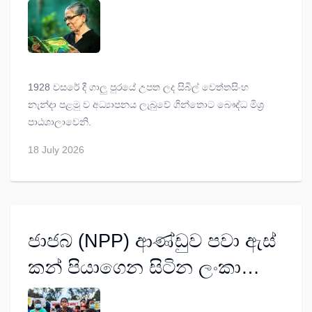
1928 වසරේ දී ගාලු පුරයේ උපත ලද සිබිල් වෙත්තසිංහ
නැන්දා පළමු ව අධ්‍යාපනය ලැබුවේ ගින්තොට බෞද්ධ මිශ්‍ර
පාඨශාලාවෙනි.
18 July 2026
ජාජබ (NPP) ආණ්ඩුව පවා ඇස්
කන් පියාගෙන සිටින ලංකාවේ
ක්ෂුද්‍ර මූල්‍ය අර්බුදය