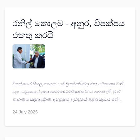
රනිල් කොලම - අනුර, විපක්ෂය
එකතු කරයි
විපක්ෂයේ සියලු නායකයෝ බ්‍රහස්පතින්දා එක මේසයක වාඩි
වූහ. ශක්‍රයාගේ පුතා වෛමාටවත් කරන්නට නොහැකි වූ ඒ
කාරණය සඳහා පූර්ණ අනුග්‍රහය දැක්වූයේ අනුර කුමාර ගේ
ආණ්ඩුවයි.
24 July 2026