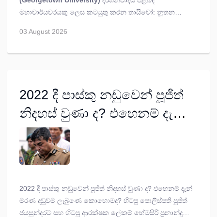
(Georgetown University)
දර්ශනවාදය පිළිබඳ
දාර්ශනිකයකු ලෙස ඔලූෆෙමි ඕ. තායිවෝ හැඳින්විය හැකි ය.
මහාචාර්යවරයකු ලෙස කටයුතු කරන තායිවෝ: නූතන
දේශපාලන ක්‍රමය, සමාජ සාධාරණත්වය සහ දේශගුණික
03 August 2026
විපර්යාස දෙස නව මානයකින් බැලීමට ලෝකයාට බල
කරමින් සිටී.
2022 දී පාස්කු නඩුවෙන් පූජිත්
නිදහස් වුණා ද? එහෙනම් දැන්
මරණ දඬුවම ලැබුණෙ
කොහොමද?
2022 දී පාස්කු නඩුවෙන් පූජිත් නිදහස් වුණා ද? එහෙනම් දැන්
මරණ දඬුවම ලැබුණෙ කොහොමද? හිටපු පොලිස්පති පූජිත්
ජයසුන්දරට සහ හිටපු ආරක්ෂක ලේකම් හේමසිරි ප්‍රනාන්දුට