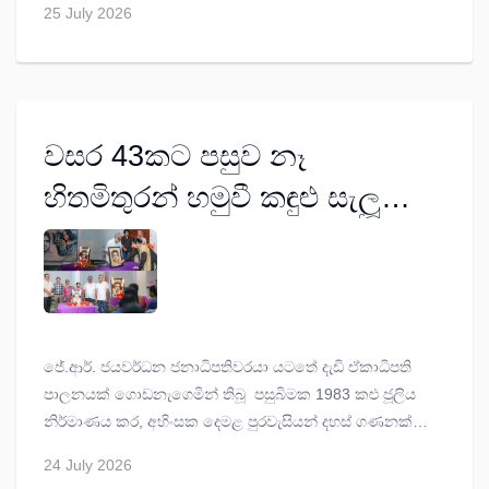
25 July 2026
සංශෝධනය එහෙනම් කාගේ වුවමනාවකට ගෙන එන්නක්
ද?
වසර 43කට පසුව නෑ
හිතමිතුරන් හමුවී කඳුළු සැලූ
මොහොතක්..
ජේ.ආර්. ජයවර්ධන ජනාධිපතිවරයා යටතේ දැඩි ඒකාධිපති
පාලනයක් ගොඩනැගෙමින් තිබූ පසුබිමක 1983 කළු ජූලිය
නිර්මාණය කර, අහිංසක දෙමළ පුරවැසියන් දහස් ගණනක්
මරා දමා දේපොළ කොල්ලකා ගිනිබත් කර, වසර 43ක්
24 July 2026
සම්පූර්ණ වී තිබේ.