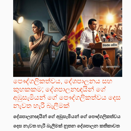
පෞද්ගලිකත්වය, දේශපාලනය සහ
කුහකකම; දේශපාලනඥයින් ගේ
අඹුසැමියන් ගේ පෞද්ගලිකත්වය දෙස
නැවත හැරී බැලීමක්
දේශපාලනඥයින් ගේ අඹුසැමියන් ගේ පෞද්ගලිකත්වය
දෙස නැවත හැරී බැලීමක්
නූතන දේශපාලන කතිකාවත