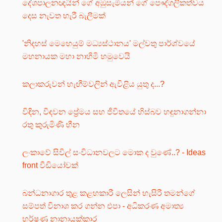
දේශපාලනඥයින් ගේ අඹුසැමියන් ගේ පෞද්ගලිකත්වය
දෙස නැවත හැරී බැලීමක්
'නිදහස් මෙහෙයුම් මධ්‍යස්ථානය' මල්වතු පාර්ශ්වයේ
මහනායක මහා නාහිමි හමුවෙයි
කලාකරුවන් හැඟීම්වලින් ඇවිළිය යුතු ද...?
විඳින, විඳවන ප්‍රේමය සහ ජීවිතයේ හිස්බව හඳුනාගන්නා
රතු කුරුමිණි හීන
ලංකාවේ සිවිල් සංවිධානවලට මොක ද වුණේ..? - Ideas
front වීඩියෝවක්
බන්ධනාගාර තුළ කළහකාරී ලෙසින් හැසිරී තමන්ගේ
සම්පත් විනාශ කර ගන්න එපා - අධිකරණ අමාත්‍ය
හර්ෂණ නානායක්කාර