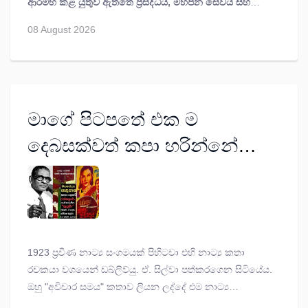
ආරම්භ කළ යුතුව ඇත්තේ ප්‍රසිද්ධිය, මහජන සේවය සහ
පෞද්ගලික ජීවිතය අතර ඇති සීමා මායිම් නොතකා
08 August 2026
ඉලක්කකොට ප්‍රහාරයට ලක්වෙමින් පවතින බැවිනි.
මාගේ පිටපතේ එක ම
දෙබසක්වත් කපා හරින්නේ
නැත - ඩබ්ලිව්යු. ඒ. සිල්වා
1923 ප්‍රවීණ නාට්‍ය සංගමයක් පිහිටවා එහි නාට්‍ය කතා
රචකයා වශයෙන් ඩබ්ලිව්යු. ඒ. සිල්වා පත්කරගෙන සිටියේය.
ඔහු "අවිචාර සමය" කතාව ලියන ලද්දේ එම නාට්‍ය
කණ්ඩායමේ රඟදැක්වීමේ අදහසින් ය.