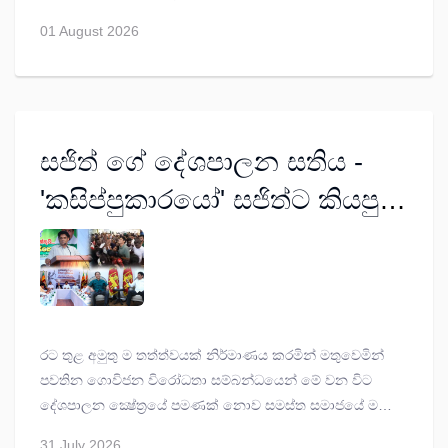
අද ලැබුණු මරණ දඬුවමට අදාළ නඩු තීන්දු කීපයක් ගැනයි මේ
01 August 2026
කෙටි සටහන.
සජිත් ගේ දේශපාලන සතිය -
'කසිප්පුකාරයෝ' සජිත්ට කියපු
කතාව
රට තුළ අමුතු ම තත්ත්වයක් නිර්මාණය කරමින් මතුවෙමින්
පවතින ගොවිජන විරෝධතා සම්බන්ධයෙන් මේ වන විට
දේශපාලන ක්‍ෂේත්‍රයේ පමණක් නොව සමස්ත සමාජයේ ම
අවදානය යොමු වෙමින් තිබේ. බලය ලබාගැනීමට පෙර
31 July 2026