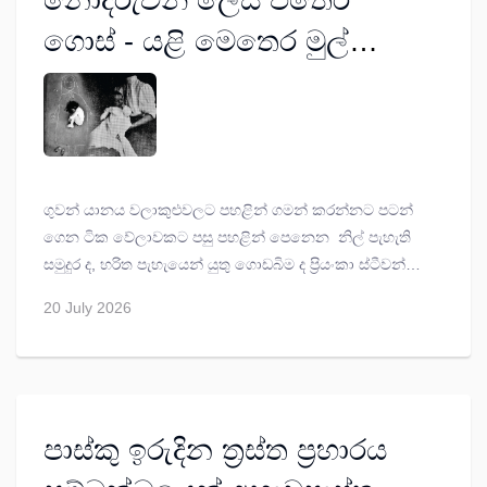
නොදරුවන් ලෙස එතෙර
ගොස් - යළි මෙතෙර මුල්
සොයන දරුවෝ
ගුවන් යානය වලාකුළුවලට පහළින් ගමන් කරන්නට පටන්
ගෙන ටික වේලාවකට පසු පහළින් පෙනෙන නිල් පැහැති
සමුදුර ද, හරිත පැහැයෙන් යුතු ගොඩබිම ද ප්‍රියංකා ස්ටීවන්
තුළ ඇති කළේ වචනයෙන් විස්තර කළ නොහැකි තරම්
20 July 2026
සංකීර්ණ සිතිවිලි සමුදායකි. ඇය මේ දසුන දකින්නේ පස්වැනි
වතාවට ය. මේ සොඳුරු හරිත පෑ ගොඩබිම සිය මව්බිම බව
ඇයට අදහාගත නොහැකි ආශ්චර්යයකි.
පාස්කු ඉරුදින ත්‍රස්ත ප්‍රහාරය