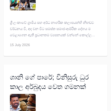
ශ්‍රී ලංකාවේ ග්‍රාමීය සහ අර්ධ නාගරික කලාපයන්හි නිහඬව
වර්ධනය වී, අද වන විට සමස්ත සමාජ-ආර්ථික දේහය ම
වෙළාගෙන ඇති ප්‍රධානතම ව්‍යසනයක් වන්නේ කොල්ලකාරී
ක්ෂුද්‍ර මූල්‍ය
(Predatory Microfinance)
ණය අර්බුදය යි.
15 July 2026
ශානි ගේ පාරේ; විනිසුරු ධුර
කාල අර්බුදය වෙත ගමනක්