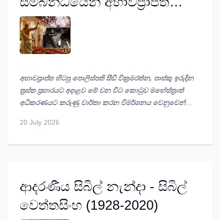
සම්බන්ධයෙන් අභාවප්‍රාප්ත
හිටපු පොලිස්පති සී. ඩී.
වික්‍රමරත්න අපරාධ පරීක්ෂණ
දෙපාර්තමේන්තුව වෙත කළ
ප්‍රකාශය
අභාවප්‍රාප්ත හිටපු පොලිස්පති සීඩී වික්‍රමරත්න
, පාස්කු ඉරුදින
ත්‍රස්ත ප්‍රහාරයට අදාළව මේ වන විට කොටුව මහේස්ත්‍රාත්
අධිකරණයට කරුණු වාර්තා කරන විමර්ශනය වෙනුවෙන්
අපරාධ පරීක්ෂණ දෙපාර්තමේන්තුව වෙත කට උත්තරයක්
20 July 2026
ලබා දී ඇත.
ආදරණීය සිබිල් නැන්දා - සිබිල්
වෙත්තසිංහ (1928-2020)