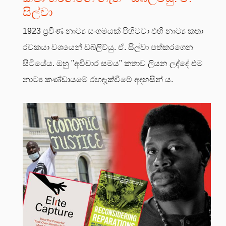
සිල්වා
1923 ප්‍රවීණ නාට්‍ය සංගමයක් පිහිටවා එහි නාට්‍ය කතා
රචකයා වශයෙන් ඩබ්ලිව්යු. ඒ. සිල්වා පත්කරගෙන
සිටියේය. ඔහු "අවිචාර සමය" කතාව ලියන ලද්දේ එම
නාට්‍ය කණ්ඩායමේ රඟදැක්වීමේ අදහසින් ය.