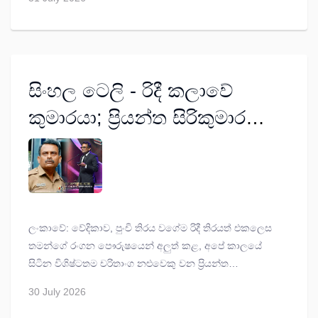
ලබාදුන් පොරොන්දු ඉටුකිරීම කෙසේ වෙතත් තමන් තළා
පෙළා දමන ආකාරයේ ප්‍රතිපත්තියක් අනුගමනය කරන බවට
රට වටා ගොවීන් රජයට චෝදනා කරමින් සිටිති.
සිංහල ටෙලි - රිදී කලාවේ
කුමාරයා; ප්‍රියන්ත සිරිකුමාර
ලෝකයේ හොඳම සහය නළුවා
වෙයි
ලංකාවේ: වේදිකාව, පුංචි තිරය වගේම රිදී තිරයත් එකලෙස
තමන්ගේ රංගන පෞරුෂයෙන් අලුත් කළ, අපේ කාලයේ
සිටින විශිෂ්ටතම චරිතාංග නළුවෙකු වන ප්‍රියන්ත
සිරිකුමාර
'රිවර්ස්ටන්' (Riverstone)
චිත්‍රපටයේ දැක්වූ විශිෂ්ට
30 July 2026
රංගනය වෙනුවෙන් මැලේසියා අන්තර්ජාතික සිනමා
උළෙලේ දී
(Malaysia International Film