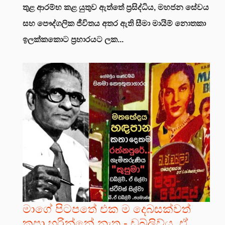
තුළ ආරම්භ කළ යුතුව ඇත්තේ ප්‍රසිද්ධිය, මහජන සේවය
සහ පෞද්ගලික ජීවිතය අතර ඇති සීමා මායිම් නොතකා
ඉලක්කකොට ප්‍රහාරයට ලක...
මාගේ පිටපතේ එක ම දෙබසක්වත්
කපා හරින්නේ නැත - ඩබ්ලිව්යු. ඒ.