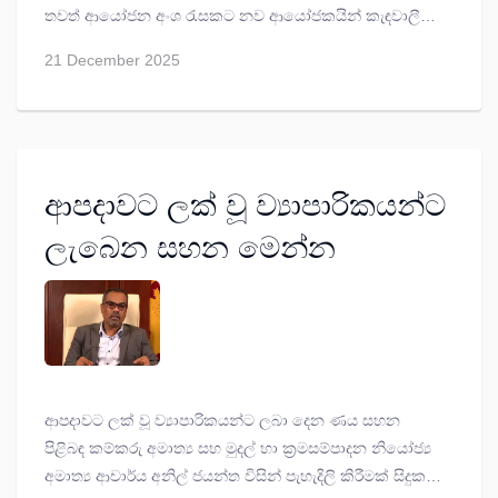
තවත් ආයෝජන අංශ රැසකට නව ආයෝජකයින් කැඳවාලීමට
අඩිතාලම දැමීමට ඉකුත්දා තායිවානයේ පැවැත් වූ ගෝලීය
21 December 2025
ආයෝජන සමුළුවට එක්වීමෙන් හැකිවූ බව ජ්‍යෙෂ්ඨ ආර්ථික
විද්‍යාඥ සහ ජාත්‍යන්තර ආයෝජන උපදේශක ආචාර්ය අරෝෂ
ප්‍රනාන්දු ප්‍රකාශ කරයි.
ආපදාවට ලක් වූ ‍ව්‍යාපාරිකයන්ට
ලැබෙන සහන මෙන්න
ආපදාවට ලක් වූ ‍ව්‍යාපාරිකයන්ට ලබා දෙන ණය සහන
පිළිබඳ කම්කරු අමාත්‍ය සහ මුදල් හා ක්‍රමසම්පාදන නියෝජ්‍ය
අමාත්‍ය ආචාර්ය අනිල් ජයන්ත විසින් පැහැදිලි කිරීමක් සිදුකර