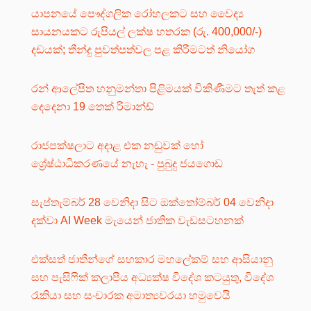
යාපනයේ පෞද්ගලික රෝහලකට සහ වෛද්‍ය
සායනයකට රුපියල් ලක්ෂ හතරක (රු. 400,000/-)
දඩයක්; තීන්දු පුවත්පත්වල පළ කිරීමටත් නියෝග
රන් ආලේපිත හනුමන්තා පිළිමයක් විකිණීමට තැත් කළ
දෙදෙනා 19 තෙක් රිමාන්ඩ්
රාජපක්ෂලාට අදාළ එක නඩුවක් හෝ
ශ්‍රේෂ්ඨාධිකරණයේ නැහැ - පුබුදු ජයගොඩ
සැප්තැම්බර් 28 වෙනිදා සිට ඔක්තෝම්බර් 04 වෙනිදා
දක්වා AI Week මැයෙන් ජාතික වැඩසටහනක්
එක්සත් ජාතීන්ගේ සහකාර මහලේකම් සහ ආසියානු
සහ පැසිෆික් කලාපීය අධ්‍යක්ෂ විදේශ කටයුතු, විදේශ
රැකියා සහ සංචාරක අමාත්‍යවරයා හමුවෙයි