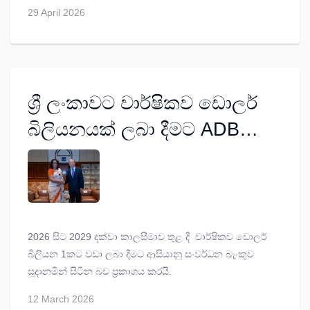
29 April 2026
ශ්‍රී ලංකාවට වාර්ෂිකව ඩොලර්
බිලියනයක් ලබා දීමට ADB
සූදානම්
2026 සිට 2029 දක්වා කාලසීමාව තුළ දී වාර්ෂිකව ඩොලර්
බිලියන 1කට වඩා ලබා දීමට ආසියානු සංවර්ධන බැංකුව
සූදානමින් සිටින බව ප්‍රකාශය කරයි.
12 March 2026