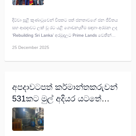
දිට්වා සුළි කුණාටුවෙන් විපතට පත් ජනතාවගේ ජන ජීවිතය
සහ ආපදාවට ලක් වූ රට යළි ගොඩනැඟීම සඳහා අරඹන ලද
‘Rebuilding Sri Lanka’ අරමුදලට Prime Lands වෙතින්
රුපියල් මිලියන 200ක මූල්‍ය පරිත්‍යාගයක් සිදු කරන ලදී.
25 December 2025
අපදාවටපත් කර්මාන්තකරුවන්
531කට මුල් අදියර යටතේ
රුපියල් මිලියන 106ක්‌