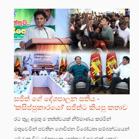
සජිත් ගේ දේශපාලන සතිය -
'කසිප්පුකාරයෝ' සජිත්ට කියපු කතාව
රට තුළ අමුතු ම තත්ත්වයක් නිර්මාණය කරමින්
මතුවෙමින් පවතින ගොවිජන විරෝධතා සම්බන්ධයෙන්
මේ වන විට දේශපාලන ක්‍ෂේත්‍රයේ පමණක් නොව