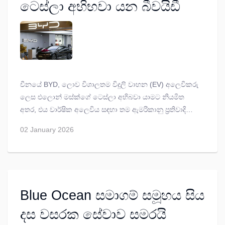
ටෙස්ලා අභිභවා යන බීවයිඩී
චීනයේ BYD, ලොව විශාලතම විදුලි වාහන (EV) අලෙවිකරු
ලෙස එලොන් මස්ක්ගේ ටෙස්ලා අභිබවා යාමට නියමිත
අතර, එය වාර්ෂික අලෙවිය සඳහා තම ඇමරිකානු ප්‍රතිවාදියා
අභිබවා ගිය පළමු අවස්ථාව මෙයයි.
02 January 2026
Blue Ocean සමාගම් සමූහය සිය
දස වසරක සේවාව සමරයි