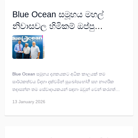
Blue Ocean සමූහය මහල්
නිවාසවල හිමිකම් ඔප්පු
පිරිනමයි
Blue Ocean සමූහය දශකයකට අධික කාලයක් තම
සාර්ථකත්වය විදහා දක්වමින් සුඛෝපභෝගී සහ නාගරික
තදාසන්න තම සේවාදායකයන් සඳහා ඔවුන් වෙන් කරගත්
මහල් නිවාසවල හිමිකම් ඔප්පු පිරිනමයි.
13 January 2026