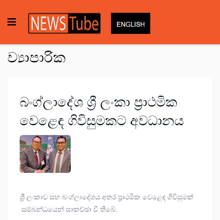
ව්‍යාපාරික
බංග්ලාදේශ ශ්‍රී ලංකා ප්‍රාථමික
වෙළෙඳ ගිවිසුමකට අවධානය
ශ්‍රී ලංකාව සහ බංග්ලාදේශය අතර ප්‍රාථමික වෙළෙඳ ගිවිසුමක්
සම්බන්ධයෙන් සාකච්ඡා වී තිබේ.