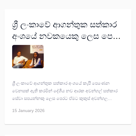
ශ්‍රී ලංකාවේ ආගන්තුක සත්කාර
අංශයේ නවකයෙකු ලෙස පෙරට
එන කුකුස් අවන්හල, පබ් සහ
බාර් (පුද්) සමාගම
ශ්‍රී ලංකාවේ ආගන්තුක සත්කාර අංශයේ කැපී පෙණෙන
වෙනසක් ඇති කරමින් දේශීය නව ආරක අවන්හල් සත්කාර
සේවා සපයන්නකු ලෙස පෙරට ඒමට කුකුස් අවන්හල
සමත්ව ඇත.
15 January 2026