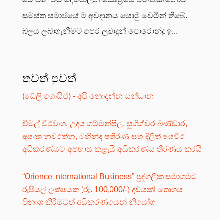
සමස්ත සමාජයේ ම අවදානය යොමු වෙමින් තිබේ.
බලය ලබාගැනීමට පෙර ලබාදුන් පොරොන්දු ඉ...
තවත් පුවත්
(ඩේලි ගොසිප්) - අපි නොදන්න සන්ධාන
විමල් වීරවංශ, උදය ගම්මන්පිල, සුගීශ්වර බණ්ඩාර,
අසංක නවරත්න, මහින්ද පතිරණ සහ දිලිත් ජයවීර
අධිකරණයට අපහාස කළැයි අධිකරණය තීරණය කරයි
“Orience International Business” පුද්ගලික සමාගමට
රුපියල් ලක්ෂයක (රු. 100,000/-) දඩයක්! තොගය
විනාශ කිරීමටත් අධිකරණයෙන් නියෝග