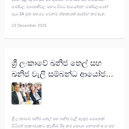
මණ්ඩල ව්‍යාපෘතිවල සහය වීමට ආයෝජන මණ්ඩලයෙන්
පැය 24 පුරා සහයට වෙනම ඒකකයක් ආරම්භ කර ඇත.
23 December 2025
ශ්‍රී ලංකාවේ ඛනිජ තෙල් සහ
ඛනිජ වැලි සම්බන්ධ ආයෝජන
අංශ රැසකට නව ආයෝජකයින්
කැඳවයි
ශ්‍රී ලංකාවේ ඛනිජ තෙල් සහ ඛනිජ වැලි ඇතුළු මෙතෙක්
විධිමත් ආකාරයකට කැණීම් සිදු කර සොයා නොගත් අංශ සහ