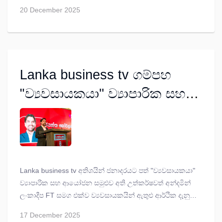
තිබේ.
20 December 2025
Lanka business tv ගම්පහ
"ව්‍යවසායකයා'' ව්‍යාපාරික සහ
ආයෝජන සමුළුව
Lanka business tv අතිශයින් ජනාදරයට පත් "ව්‍යවසායකයා"
ව්‍යාපාරික සහ ආයෝජන සමුළුව අති උත්කර්ෂවත් අන්දමින්
ලංකාදීප FT සමග එක්ව ව්‍යවසායකයින් ඇතුළු ආර්ථික දැනුම
ලබාගැනීමට උනන්දුවන 250 කට අධික පිරිසකගේ
17 December 2025
සහභාගීත්වයෙන් කලගෙඩිහේනේ The Glassgow