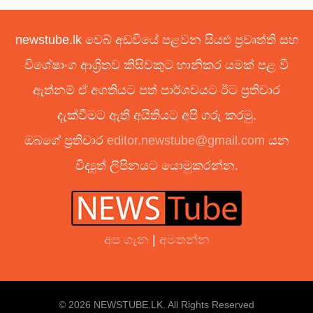
newstube.lk වෙබ් අඩවියේ පළවන සියළු ප්‍රවෘත්ති සහ
විශේෂාංග ආශ්‍රිතව කිසිවකුට හානිකර යමක් පළ වී
ඇත්නම් ඒ අගතියට පත් පාර්ශවයට ඊට ප්‍රතිචාර
දැක්වීමට ඇති අයිතියට අපි ගරු කරමු.
ඔබගේ ප්‍රතිචාර
editor.newstube@gmail.com
යන
විද්‍යුත් ලිපිනයට යොමුකරන්න.
අප ගැන
|
අමතන්න
© 2026 NEWSTUBE.LK. All Rights Reserved