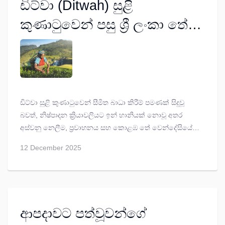
ඩිට්වා (Ditwah) සුළි
කුණාටුවෙන් පසු ශ්‍රී ලංකා තේ
කර්මාන්තය යළි හිස ඔසවයි
ඩිට්වා සුළි කුණාටුවෙන් සීමිත බාධා කිරීම් පමණක් සිදුවූ
බවත්, නිෂ්පාදන ක්‍රියාවලියට ඉන් හානියක් නොවූ අතර
අස්වනු නෙලීම, ප්‍රවාහනය සහ කොළඹ තේ වෙන්දේසියේ
කටයුතු ක්‍රමයෙන් යථා තත්ත්වයට පත්වෙමින් තිබෙන බවත්
12 December 2025
කොළඹ තේ වෙළෙඳුන්ගේ සංගමය (CTTA) තහවුරු කිරීමත්
සමඟ, ශ්‍රී ලංකාවේ තේ කර්මාන්තය නැවත වරක් සිය
ඔරොත්තු දීමේ හැකියාව ඔප්පු කර ඇත.
ආපදාවට පත්වූවන්ගේ