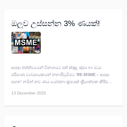
ඔලුව උස්සන්න 3% ණයක්!
ආපදා තත්ත්වයෙන් විනාශයට පත් ක්ෂුද්‍ර, කුඩා හා මධ්‍ය
පරිමාණ ව්‍යවසායකයන් නඟාසිටුවීමට ‘RE-MSME – ආපදා
සහන’ නමින් නව ණය යෝජනා ක්‍රමයක් ක්‍රියාත්මක කිරීමට
ආණ්ඩුව තීරණය කර තිබේ.
13 December 2025