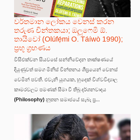
වර්තමාන ලෝකය වෙනස් කරන
තරුණ චින්තකයා; ඔලූෆෙමි ඕ.
තායිවෝ (Olúfẹ́mi O. Táíwò 1990);
ප්‍රභූ ග්‍රහණය
විසිඑක්වන සියවසේ සන්නිවේදන තාක්ෂණයේ
දියුණුවත් සමග මිනිස් චින්තනය ශීඝ්‍රයෙන් වෙනස්
වෙමින් පවතී. එවැනි යුගයක, හුදෙක් විශ්වවිද්‍යාල
කාමරවලට පමණක් සීමා වී තිබූ දර්ශනවාදය
(Philosophy)
නූතන සමාජයේ සැබෑ ප්‍ර...