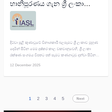
හානිපූරණය ගැන ශ්‍රී ලංකා
රක්ෂණ සංගමයෙන් නිල
ප්‍රකාශයක්
දිට්වා සුළි කුණාටුවේ විනාශකාරී බලපෑමට ශ්‍රී ලංකාව මුහුණ
දෙමින් සිටින මෙම දුෂ්කර කාල වකවානුවෙහි, ශ්‍රී ලංකා
රක්ෂණ සංගමය විපතට පත් සැමට කණගාටුව දන්වා සිටින
අතර ඔවුන්ට පූර්ණ සහාය දක්වන බවට සහතික වන බවට
12 December 2025
නිවේදනය කර සිටී.
1
2
3
4
5
Next