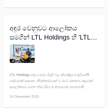
හෝටලයේ දී පසුගියදා පැවැත්වුණි.
අඳුර වෙනුවට ආලෝකය
සමගින් LTL Holdings හි 'LTL
මනුස්සකම' වැඩසටහන
අඛණ්ඩව ක්‍රියාත්මකයි
LTL Holdings යනු මෙරට විදුලි බල ක්ෂේත්‍රයේ සුවිශේෂී
සේවාවක් සපයන, නිරන්තරයෙන් ම රටේ ජනතාව අඳුරෙන්
ආලෝකයට ගෙන ඒමට දිවා රෑ කැපවෙන සමාගමකි.
16 December 2025