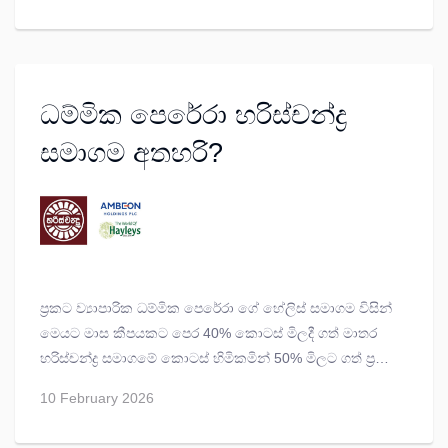
ධම්මික පෙරේරා හරිස්චන්ද්‍ර
සමාගම අතහරි?
ප්‍රකට ව්‍යාපාරික ධම්මික පෙරේරා ගේ හේලිස් සමාගම විසින්
මෙයට මාස කීපයකට පෙර 40% කොටස් මිලදී ගත් මාතර
හරිස්චන්ද්‍ර සමාගමේ කොටස් හිමිකමින් 50% මිලට ගත් ප්‍රකට
ක්‍රිකට් ක්‍රීඩක අරවින්ද සිල්වාටද බහුතර කොටස් හිමි
10 February 2026
Ambeon Holdings PLC සමාගම විසින් හරිස්චන්ද්‍ර සමාගමේ
පාලන බලය අත්පත් කරගෙන තිබේ.