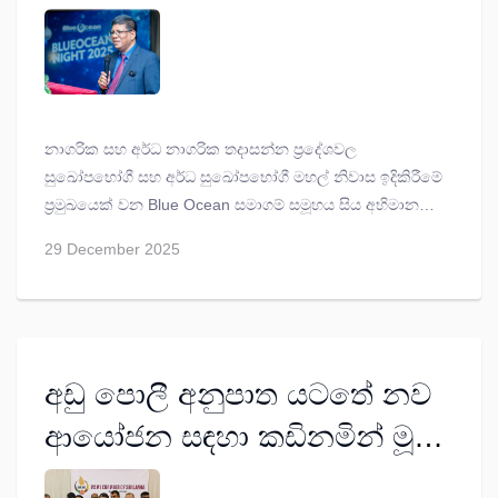
නාගරික සහ අර්ධ නාගරික තදාසන්න ප්‍රදේශවල
සුඛෝපභෝගී සහ අර්ධ සුඛෝපභෝගී මහල් නිවාස ඉදිකිරීමේ
ප්‍රමුඛයෙක් වන Blue Ocean සමාගම් සමූහය සිය අභිමානවත්
දස වසරක සේවාව සාඩම්බරයෙන් සමරයි.
29 December 2025
අඩු පොලී අනුපාත යටතේ නව
ආයෝජන සඳහා කඩිනමින් මූල්‍ය
පහසුකම් සපයන්නෑයි ඉල්ලීමක්