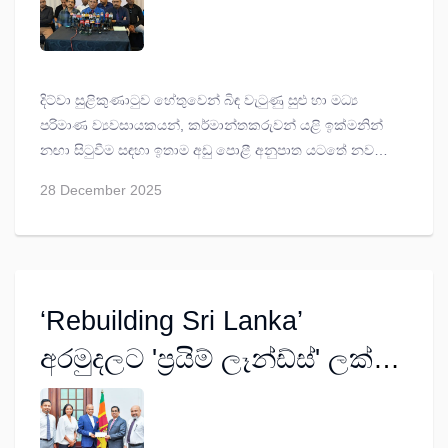
දිට්වා සුළිකුණාටුව හේතුවෙන් බිඳ වැටුණු සුළු හා මධ්‍ය
පරිමාණ ව්‍යවසායකයන්, කර්මාන්තකරුවන් යළි ඉක්මනින්
නඟා සිටුවීම සඳහා ඉතාම අඩු පොළී අනුපාත යටතේ නව
ආයෝජන සිදුකිරීමට කඩිනමින් මූල්‍ය පහසුකම් සපයන්නැයි
28 December 2025
තමන් රජයෙන් ඉල්ලා සිටින බව MSME Chember Of Sri
Lanka හි මාධ්‍ය ප්‍රකාශක සුසන්ත ලියනාරච්චි ප්‍රකාශ කළේය.
‘Rebuilding Sri Lanka’
අරමුදලට 'ප්‍රයිම් ලෑන්ඩ්ස්' ලක්ෂ
2000ක් දෙයි