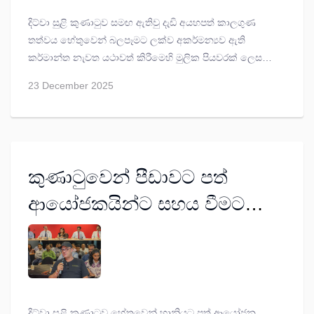
දිට්වා සුළි කුණාටුව සමඟ ඇතිවු දැඩි අයහපත් කාලගුණ
තත්වය හේතුවෙන් බලපෑමට ලක්ව අකර්මන්‍යව ඇති
කර්මාන්ත නැවත යථාවත් කිරීමෙහි මුලික පියවරක් ලෙස
රජය විසින් ලබා දෙන රුපියල් ලක්ෂ 2ක මුදල මුල් අදියර
23 December 2025
යටතේ කර්මාන්ත 531කට ලබා දීමට මේ වන විට පියවර
ගෙන ඇති බව කර්මාන්ත හා ව්‍යවසායකත්ව සංවර්ධන
අමාත්‍යාංශය පවසයි.
කුණාටුවෙන් පීඩාවට පත්
ආයෝජකයින්ට සහය වීමට
සැපයීමේ ඒකකයක්
දිට්වා සුළි කුණාටුව හේතුවෙන් හානියට පත් ආයෝජන