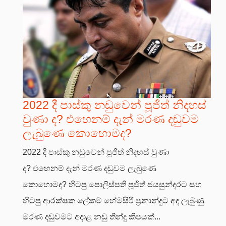
2022 දී පාස්කු නඩුවෙන් පූජිත් නිදහස්
වුණා ද? එහෙනම් දැන් මරණ දඬුවම
ලැබුණෙ කොහොමද?
2022 දී පාස්කු නඩුවෙන් පූජිත් නිදහස් වුණා
ද? එහෙනම් දැන් මරණ දඬුවම ලැබුණෙ
කොහොමද? හිටපු පොලිස්පති පූජිත් ජයසුන්දරට සහ
හිටපු ආරක්ෂක ලේකම් හේමසිරි ප්‍රනාන්දුට අද ලැබුණු
මරණ දඬුවමට අදාළ නඩු තීන්දු කීපයක්...