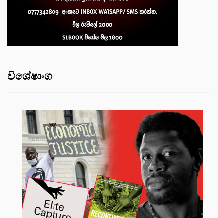
විශේෂාංග