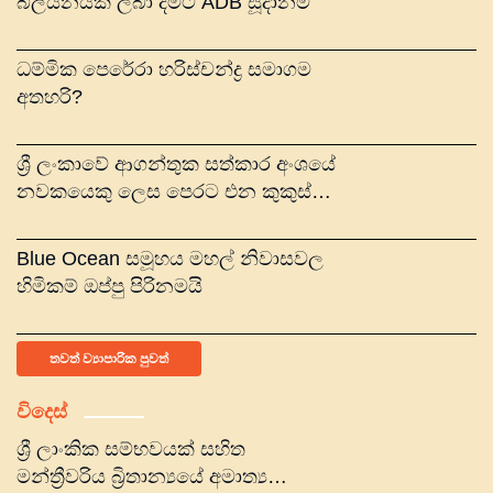
බිලියනයක් ලබා දීමට ADB සූදානම්
ධම්මික පෙරේරා හරිස්චන්ද්‍ර සමාගම
අතහරි?
ශ්‍රී ලංකාවේ ආගන්තුක සත්කාර අංශයේ
නවකයෙකු ලෙස පෙරට එන කුකුස්
අවන්හල, පබ් සහ බාර් (පුද්) සමාගම
Blue Ocean සමූහය මහල් නිවාසවල
හිමිකම් ඔප්පු පිරිනමයි
තවත් ව්‍යාපාරික පුවත්
විදෙස්
ශ්‍රී ලාංකික සම්භවයක් සහිත
මන්ත්‍රීවරිය බ්‍රිතාන්‍යයේ අමාත්‍ය