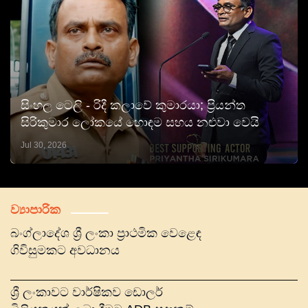
සිංහල ටෙලි - රිදී කලාවේ කුමාරයා; ප්‍රියන්ත
සිරිකුමාර ලෝකයේ හොඳම සහය නළුවා වෙයි
Jul 30, 2026
ව්‍යාපාරික
බංග්ලාදේශ ශ්‍රී ලංකා ප්‍රාථමික වෙළෙඳ
ගිවිසුමකට අවධානය
ශ්‍රී ලංකාවට වාර්ෂිකව ඩොලර්