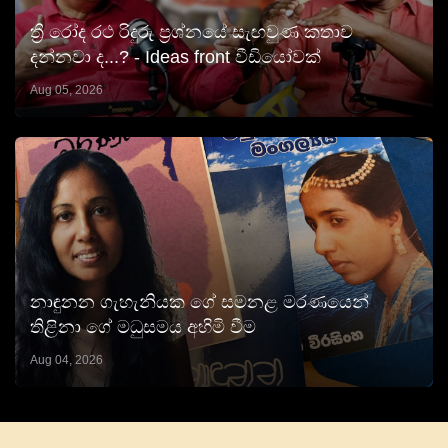
ත්‍රී රෝද රථ රිදුරු ප්‍රශ්නයේ සැඟවුණ කතාව
දන්නවා ද...? - Ideas front වීඩියෝවක්
Aug 05, 2026
නාඳුනන ගැහැනියක ගේ සමනළ මරණයෙන්
තිළිනා ගේ මධුසමය අහිමි වීම
Aug 04, 2026