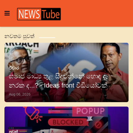
නවතම පුවත්
විචාර
සමාජ මාධ්‍ය තුළ සිදුවන්නේ හොඳ ද,
නරක ද...? - Ideas front වීඩියෝවක්
Aug 06, 2026
පුවත්