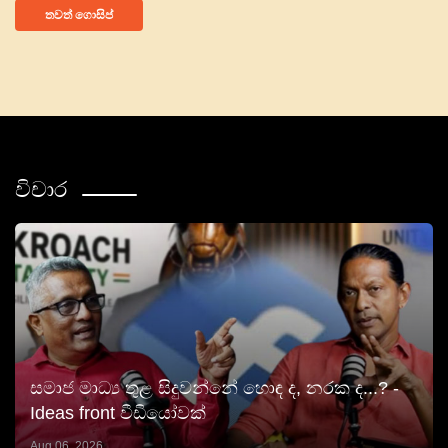
තවත් ගොසිප්
විචාර
සමාජ මාධ්‍ය තුළ සිදුවන්නේ හොඳ ද, නරක ද...? -
Ideas front වීඩියෝවක්
Aug 06, 2026