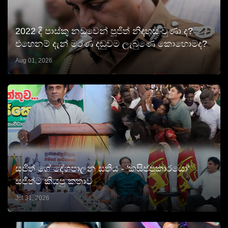
2022 දී පාස්කු නඩුවෙන් පූජිත් නිදහස් වුණා ද?
එහෙනම් දැන් මරණ දඬුවම ලැබුණෙ කොහොමද?
Aug 01, 2026
සජිත් ගේ දේශපාලන සතිය - 'කසිප්පුකාරයෝ'
සජිත්ට කියපු කතාව
Jul 31, 2026