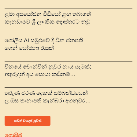
පදවියකට
ළමා අපයෝජන වීඩියෝ ළඟ තබාගත්
කැනඩාවේ ශ්‍රී ලාංකික දොස්තරට නඩු
ගෝලීය AI සමුළුවේ දී චීන ජනපති
ගෙන් යෝජනා රැසක්
චීනයේ චොන්චින් නුවර නාය යෑමක්;
අතුරුදන් අය සොයා කඩිනම්
මෙහෙයුම්
තරුණ මරණ දෙකක් සම්බන්ධයෙන්
ලාඕස තානාපති කැන්බරා අගනුවරට
කැඳවයි
තවත් විදෙස් පුවත්
ගොසිප්