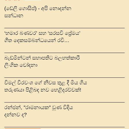
(ඩේලි ගොසිප්) - අපි නොදන්න
සන්ධාන
‘හමාර බණවර’ සහ ‘සරසවි ප්‍රේමය’
ගීත දෙකසම්බන්ධයෙන් රවි
රොයිස්ටර්ටට වාරණයක්
බැඩ්මින්ටන් සභාපතිට බලහත්කාරී
ලිංගික චෝදනා
විමල් වීරවංශ ගේ නිවස තුළ දී මිය ගිය
තරුණයා පිළිබඳ නව හෙළිදරව්වක්!
රන්ජන්, ''රාමනායක'' වුණ විදිය
දන්නව ද?