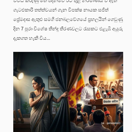
විවිධ කරුණු මත පදනම්ව රට තුළ නිර්මාණය වී ඇති
ගැටළුකාරී තත්ත්වයන් ගැන විපක්ෂ නායක සජිත්
ප්‍රේමදාස ඇතුළු සමගි ජනබලවේගයේ ප්‍රභලයින් ගෙවුණු
දින 7 පුරා විශේෂ තීන්දු තීරණවලට රැසකට එළැඹි අයුරු
දැකගත හැකි විය...