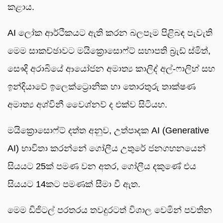
කළාය.
AI ලෝක ආර්ථිකයට ඇති කරන බලපෑම පිළිබඳ පැවැති
මෙම සාකච්ඡාවට මයික්‍රොසොෆ්ට් සභාපති බ්‍රැඩ් ස්මිත්,
සෞදි අරාබියේ ආයෝජන අමාත්‍ය කාලිද් අල්-ෆාලිහ් සහ
ඉන්දියාවේ ඉලෙක්ට්‍රොනික හා තොරතුරු තාක්ෂණ
අමාත්‍ය අශ්විනී වෛශ්නව් ද එක්ව සිටියහ.
මයික්‍රොසොෆ්ට් දත්ත අනුව, උත්පාදක AI (Generative
AI) භාවිතා කරන්නේ ගෝලීය උතුරේ ජනගහනයෙන්
සියයට 25ක් පමණ වන අතර, ගෝලීය දකුණේ එය
සියයට 14කට පමණක් සීමා වී ඇත.
මෙම ඩිජිටල් පරතරය තවදුරටත් විශාල වෙමින් පවතින