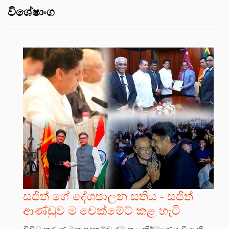
විශේෂාංග
සජිත් ගේ දේශපාලන සතිය - සජිත්
ආණ්ඩුව ම චෙක්මේට් කළ හැටි