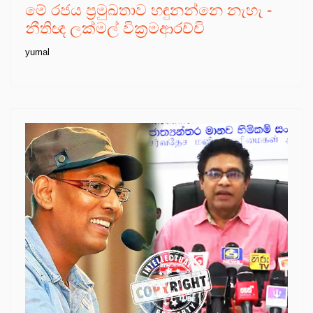
මේ රජය ප්‍රමුඛතාව හඳුනන්නෙ නැහැ -
නීතිඥ ලක්මල් වික්‍රමආරච්චි
yumal