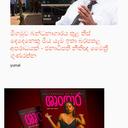
මීගමුව බන්ධනාගාරය තුළ තිස්
දෙදෙනෙකු මිය යෑම ඉතා බරපතළ
අපරාධයක් - ජනාධිපති නීතිඥ මෛත්‍රී
ගුණරත්න
yumal