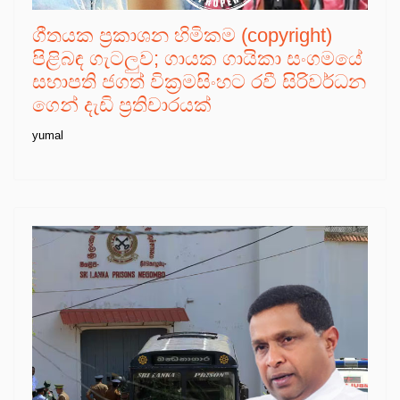
ගීතයක ප්‍රකාශන හිමිකම (copyright)
පිළිබඳ ගැටලුව; ගායක ගායිකා සංගමයේ
සභාපති ජගත් වික්‍රමසිංහට රවී සිරිවර්ධන
ගෙන් දැඩි ප්‍රතිචාරයක්
yumal