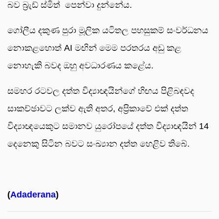
බව බ්‍රැඩ් ස්මිත් පෙන්වා දුන්නේය.
ගෝලීය දකුණ පුරා මූලික යටිතල පහසුකම් සංවර්ධනය
නොකළහොත් AI මඟින් මෙම පරතරය අඩු කළ
නොහැකි බවද ඔහු අවධාරණය කළේය.
සමහර රටවල දත්ත විද්‍යාඥයින්ගේ හිඟය පිළිබඳවද
සාකච්ඡාවට ලක්ව ඇති අතර, අප්‍රිකාවේ එක් දත්ත
විද්‍යාඥයෙකුට සමානව යුරෝපයේ දත්ත විද්‍යාඥයින් 14
දෙනෙකු සිටින බවට සංඛ්‍යාන දත්ත හෙළිව තිබේ.
(
Adaderana
)