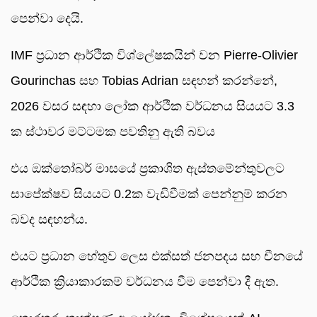
පෙන්වා දෙයි.
IMF ප්‍රධාන ආර්ථික විශ්ලේෂකයින් වන Pierre-Olivier
Gourinchas සහ Tobias Adrian සඳහන් කරන්නේ,
2026 වසර සඳහා ලෝක ආර්ථික වර්ධනය සියයට 3.3
ක ස්ථාවර මට්ටමක පවතිනු ඇති බවය
එය ඔක්තෝබර් මාසයේ ප්‍රකාශිත ඇස්තමේන්තුවලට
සාපේක්ෂව සියයට 0.2ක වැඩිවීමක් පෙන්නුම් කරන
බවද සඳහන්ය.
එයට ප්‍රධාන හේතුව ලෙස එක්සත් ජනපදය සහ චීනයේ
ආර්ථික ක්‍රියාකාරකම් වර්ධනය වීම පෙන්වා දී ඇත.