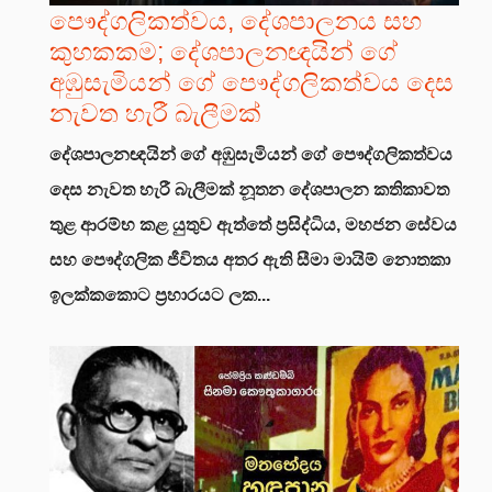
පෞද්ගලිකත්වය, දේශපාලනය සහ
කුහකකම; දේශපාලනඥයින් ගේ
අඹුසැමියන් ගේ පෞද්ගලිකත්වය දෙස
නැවත හැරී බැලීමක්
දේශපාලනඥයින් ගේ අඹුසැමියන් ගේ පෞද්ගලිකත්වය
දෙස නැවත හැරී බැලීමක්
නූතන දේශපාලන කතිකාවත
තුළ ආරම්භ කළ යුතුව ඇත්තේ ප්‍රසිද්ධිය, මහජන සේවය
සහ පෞද්ගලික ජීවිතය අතර ඇති සීමා මායිම් නොතකා
ඉලක්කකොට ප්‍රහාරයට ලක...