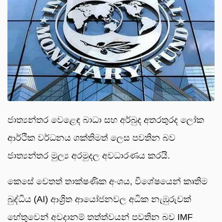
ජාත්‍යන්තර වෙළෙඳ බාධා සහ අර්බුද අතරතුරද ලෝක
ආර්ථික වර්ධනය ශක්තිමත් ලෙස පවතින බව
ජාත්‍යන්තර මුල්‍ය අරමුදල අවධාරණය කරයි.
කෙසේ වෙතත් තාක්ෂණික අංශය, විශේෂයෙන් කෘතිම
බුද්ධිය (AI) ආශ්‍රිත ආයෝජනවල අධික නැඹුරුවක්
හේතුවෙන් අවදානම් තත්ත්වයන් පවතින බව IMF