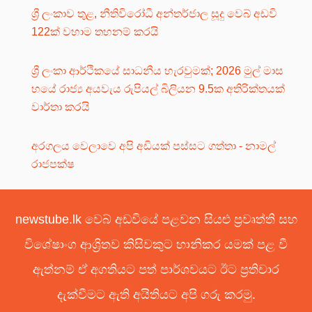
ශ්‍රී ලංකාව තුළ, නීතිවිරෝධී අන්තර්ජාල සූදු වෙබ් අඩවි
122ක් වහාම තහනම් කරයි
ශ්‍රී ලංකා ආර්ථිකයේ සාධනීය හැරවුමක්; 2026 මුල් මාස
හයේ රාජ්‍ය අයවැය රුපියල් බිලියන 9.5ක අතිරික්තයක්
වාර්තා කරයි
අරගලය වෙලාවෙ අපි අඩියක් පස්සට ගත්තා - නාමල්
රාජපක්ෂ
newstube.lk වෙබ් අඩවියේ පළවන සියළු ප්‍රවෘත්ති සහ
විශේෂාංග ආශ්‍රිතව කිසිවකුට හානිකර යමක් පළ වී
ඇත්නම් ඒ අගතියට පත් පාර්ශවයට ඊට ප්‍රතිචාර
දැක්වීමට ඇති අයිතියට අපි ගරු කරමු.