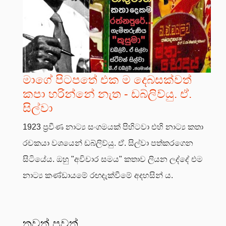
මාගේ පිටපතේ එක ම දෙබසක්වත්
කපා හරින්නේ නැත - ඩබ්ලිව්යු. ඒ.
සිල්වා
1923 ප්‍රවීණ නාට්‍ය සංගමයක් පිහිටවා එහි නාට්‍ය කතා
රචකයා වශයෙන් ඩබ්ලිව්යු. ඒ. සිල්වා පත්කරගෙන
සිටියේය. ඔහු "අවිචාර සමය" කතාව ලියන ලද්දේ එම
නාට්‍ය කණ්ඩායමේ රඟදැක්වීමේ අදහසින් ය.
තවත් පුවත්