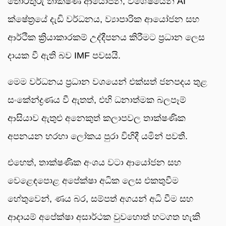
තොරතුරු තාක්ෂණ ආයෝජන, විශේෂයෙන් AI
ක්ෂේත්‍රයේ දැඩි වර්ධනය, ව්‍යාපාරික ආයෝජන සහ
ආර්ථික ක්‍රියාකාරකම් උද්දීපනය කිරීමට ප්‍රධාන ලෙස
දායක වී ඇති බව IMF පවසයි.
මෙම වර්ධනය ප්‍රධාන වශයෙන් එක්සත් ජනපදය තුළ
සංකේන්ද්‍රණය වී ඇතත්, එහි ධනාත්මක බලපෑම්
ආසියාව ඇතුළු අනෙකුත් කලාපවල තාක්ෂණික
අපනයන හරහා ලෝකය පුරා විහිදී යමින් පවතී.
එහෙත්, තාක්ෂණික අංශය වටා ආයෝජන සහ
වෙළෙඳපොළ අපේක්ෂා අධික ලෙස එකතුවීම
හේතුවෙන්, ණය බර, සම්පත් අගයන් අධි වීම සහ
ආදායම් අපේක්ෂා අසාර්ථක වුවහොත් හටගත හැකි