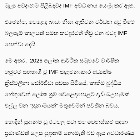
මුල්‍ය අවදානම් පිළිබඳවද IMF අවධානය යොමු කර ඇත.
එමෙන්ම, වෙළෙඳ බාධා නිසා ඇතිවන වර්ධන අඩු වීමේ
බලපෑම් කාලයත් සමඟ තවදුරටත් තීව්‍ර වන බවද IMF
පෙන්වා දෙයි.
මේ අතර, 2026 ලෝක ආර්ථික සමුළුවේ වාර්ෂික
හමුවට සහභාගී වූ IMF කළමනාකාර අධ්‍යක්ෂ
ක්‍රිස්ටලිනා ජෝර්ජීවා පවසා සිටියේ, කෘතිම බුද්ධිය
හේතුවෙන් ලෝක ශ්‍රම වෙළෙඳපොළට දැඩි බලපෑමක්
එල්ල වන “සුනාමියක්” මතුවෙමින් පවතින බවය.
හොඳින් සූදානම් වූ රටවල පවා එම වෙනස්කම් සඳහා
ප්‍රමාණවත් ලෙස සූදානම් නොමැති බව ඇය අවධාරණය