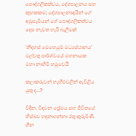
පෞද්ගලිකත්වය, දේශපාලනය සහ
කුහකකම; දේශපාලනඥයින් ගේ
අඹුසැමියන් ගේ පෞද්ගලිකත්වය
දෙස නැවත හැරී බැලීමක්
'නිදහස් මෙහෙයුම් මධ්‍යස්ථානය'
මල්වතු පාර්ශ්වයේ මහනායක
මහා නාහිමි හමුවෙයි
කලාකරුවන් හැඟීම්වලින් ඇවිළිය
යුතු ද...?
විඳින, විඳවන ප්‍රේමය සහ ජීවිතයේ
හිස්බව හඳුනාගන්නා රතු කුරුමිණි
හීන