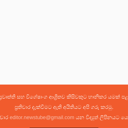
්‍රවෘත්ති සහ විශේෂාංග ආශ්‍රිතව කිසිවකුට හානිකර යමක් 
ප්‍රතිචාර දැක්වීමට ඇති අයිතියට අපි ගරු කරමු.
ිචාර
editor.newstube@gmail.com
යන විද්‍යුත් ලිපිනයට 