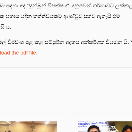
ම සදහා අද “සුන්බුන් විපක්ෂය” යනුවෙන් ගර්හාවට ලක්ක
ිසක සහාය යදින තත්ත්වයකට ආණ්ඩුව පත්ව ඇතැයි එම
සී ය.
ිමල් වීරවංශ පළ කළ සම්පූර්න අදහස අන්තර්ගත වියමන යි.
oad the pdf file.