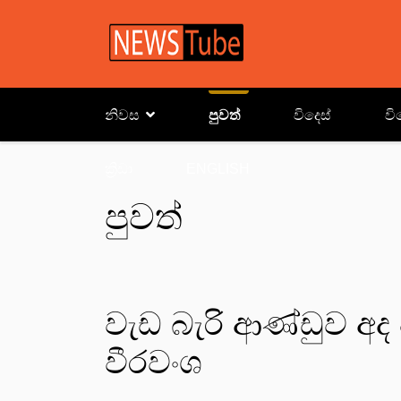
නිවස
පුවත්
විදෙස්
වි
ක්‍රිඩා
ENGLISH
පුවත්
වැඩ බැරි ආණ්ඩුව අද
වීරවංශ