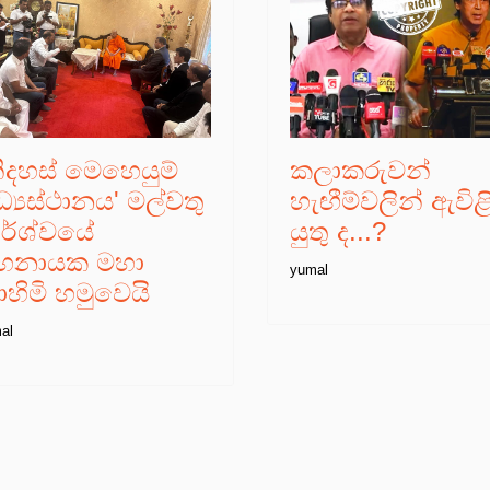
නිදහස් මෙහෙයුම්
කලාකරුවන්
්‍යස්ථානය' මල්වතු
හැඟීම්වලින් ඇවිළ
ාර්ශ්වයේ
යුතු ද...?
හනායක මහා
yumal
ාහිමි හමුවෙයි
al