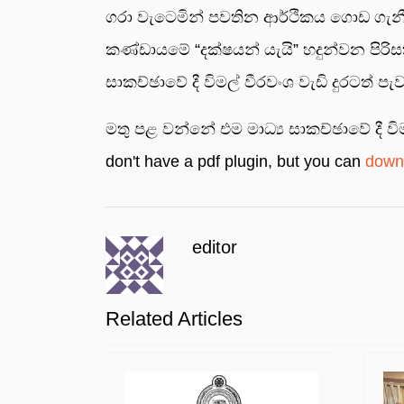
ගරා වැටෙමින් පවතින ආර්ථිකය ගොඩ ගැනී
කණ්ඩායමේ “දක්ෂයන් යැයි” හදුන්වන පිර
සාකච්ඡාවේ දී විමල් වීරවංශ වැඩි දුරටත් පැව
මතු පළ වන්නේ එම මාධ්‍ය සාකච්ඡාවේ දී ව
don't have a pdf plugin, but you can
downl
editor
Related Articles