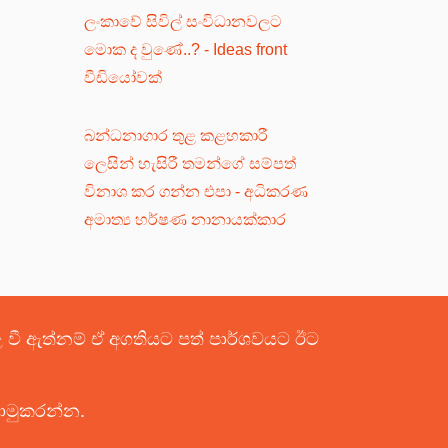
ලංකාවේ සිවිල් සංවිධානවලට
මොක ද වුණේ..? - Ideas front
වීඩියෝවක්
බන්ධනාගාර තුළ කළහකාරී
ලෙසින් හැසිරී තමන්ගේ සම්පත්
විනාශ කර ගන්න එපා - අධිකරණ
අමාත්‍ය හර්ෂණ නානායක්කාර
පළ වී ඇත්නම් ඒ අගතියට පත් පාර්ශවයට ඊට
යොමුකරන්න.