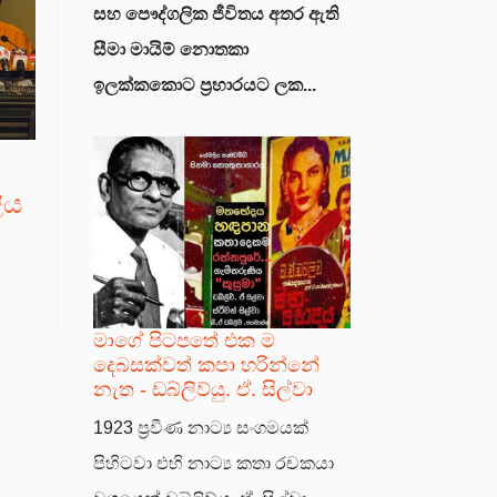
සහ පෞද්ගලික ජීවිතය අතර ඇති
සීමා මායිම් නොතකා
ඉලක්කකොට ප්‍රහාරයට ලක...
ිය
මාගේ පිටපතේ එක ම
දෙබසක්වත් කපා හරින්නේ
නැත - ඩබ්ලිව්යු. ඒ. සිල්වා
1923 ප්‍රවීණ නාට්‍ය සංගමයක්
පිහිටවා එහි නාට්‍ය කතා රචකයා