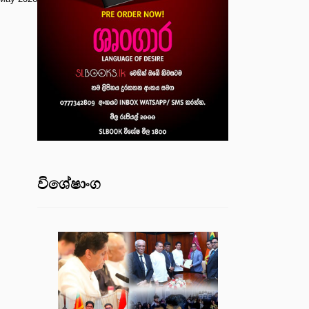
විශේෂාංග