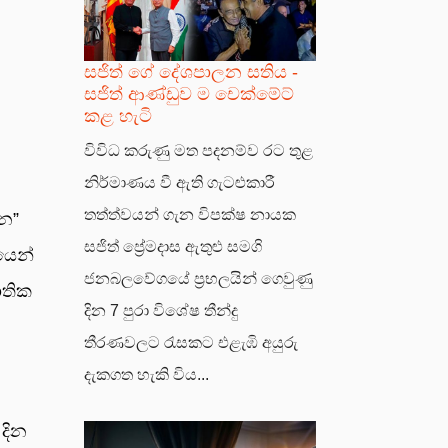
සජිත් ගේ දේශපාලන සතිය -
සජිත් ආණ්ඩුව ම චෙක්මේට්
කළ හැටි
විවිධ කරුණු මත පදනම්ව රට තුළ
නිර්මාණය වී ඇති ගැටළුකාරී
තත්ත්වයන් ගැන විපක්ෂ නායක
ින”
සජිත් ප්‍රේමදාස ඇතුළු සමගි
යෙන්
ජනබලවේගයේ ප්‍රභලයින් ගෙවුණු
ාතික
දින 7 පුරා විශේෂ තීන්දු
තීරණවලට රැසකට එළැඹි අයුරු
දැකගත හැකි විය...
දින