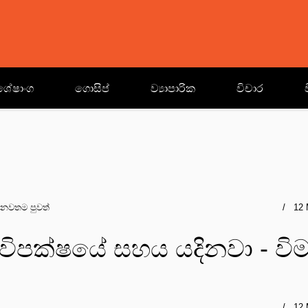
ශේෂාංග
ගොසිප්
ව්‍යාපාරික
විචාර
නවතම පුවත්
12 
 විපක්ෂයේ සහය යදිනවා - විම
12 