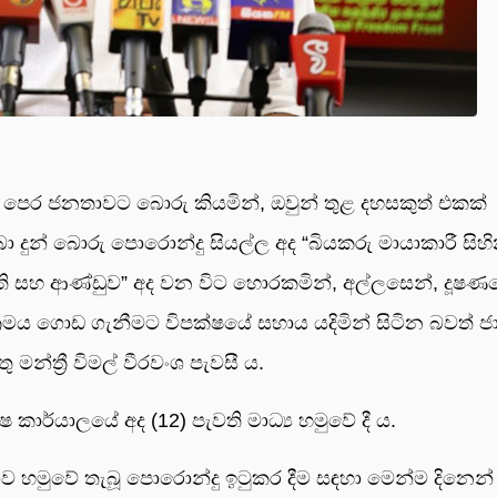
පෙර ජනතාවට බොරු කියමින්, ඔවුන් තුළ දහසකුත් එකක්
ුන් බොරු පොරොන්දු සියල්ල අද “බියකරු මායාකාරී සිහ
ිපති සහ ආණ්ඩුව” අද වන විට හොරකමින්, අල්ලසෙන්, දූෂණ
‍රමය ගොඩ ගැනීමට විපක්ෂයේ සහාය යදිමින් සිටින බවත් ජ
න්ත්‍රී විමල් වීරවංශ පැවසී ය.
ාර්යාලයේ අද (12) පැවති මාධ්‍ය හමුවේ දී ය.
හමුවේ තැබූ පොරොන්දු ඉටුකර දීම සඳහා මෙන්ම දිනෙන් 