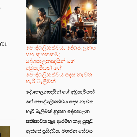
ළ
You
පෞද්ගලිකත්වය, දේශපාලනය
සහ කුහකකම;
දේශපාලනඥයින් ගේ
අඹුසැමියන් ගේ
පෞද්ගලිකත්වය දෙස නැවත
හැරී බැලීමක්
දේශපාලනඥයින් ගේ අඹුසැමියන්
ගේ පෞද්ගලිකත්වය දෙස නැවත
හැරී බැලීමක්
නූතන දේශපාලන
කතිකාවත තුළ ආරම්භ කළ යුතුව
ඇත්තේ ප්‍රසිද්ධිය, මහජන සේවය