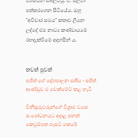
වශයෙන් ඩබ්ලිව්යු. ඒ. සිල්වා
පත්කරගෙන සිටියේය. ඔහු
"අවිචාර සමය" කතාව ලියන
ලද්දේ එම නාට්‍ය කණ්ඩායමේ
රඟදැක්වීමේ අදහසින් ය.
තවත් පුවත්
සජිත් ගේ දේශපාලන සතිය - සජිත්
ආණ්ඩුව ම චෙක්මේට් කළ හැටි
විනිසුරුවරුන්ගේ විශ්‍රාම වයස
සංශෝධනයට අදාළ පනත්
කෙටුම්පත ගැසට් කෙරේ