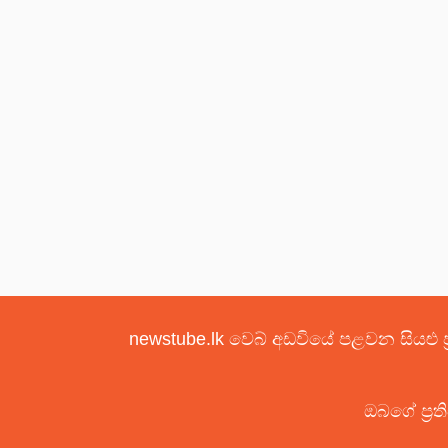
newstube.lk වෙබ් අඩවියේ පළවන සියළු ප
ඔබගේ ප්‍රත