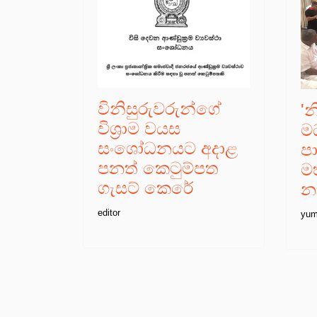
විනිසුරුවරුන්ගේ
'
විශ්‍රාම වයස
මධ
සංශෝධනයට අදාළ
ප
පනත් කෙටුම්පත
ම
ගැසට් කෙරේ
න
editor
yum