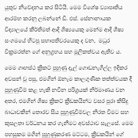
යුතුව නිවේදනය කර සිටියි. මෙම විශේෂ ව්‍යාපෘතිය
ආරම්භ කරනු ලබන්නේ ඩී. එස්. සේනානායක
විද්‍යාලයේ කීර්තිමත් ආදි ශිෂ්‍යයෙකු මෙන්ම ආදි ශිෂ්‍ය
සංගමයේ හිටපු සභාපතිවරයෙකු ද වන, මධුර
වික්‍රමරත්න ගේ අනුග්‍රහය සහ මූලිකත්වය ඇතිව ය.
මෙම ගෘහස්ථ ක්‍රිකට් පුහුණු දැල් ගොඩනැගිල්ල ඉදිකර
අවසන් වූ පසු, එමගින් ඕනෑම කාලගුණික තත්ත්වයක දී
පුහුණුවීම් කළ හැකි නවීන පරිශ්‍රයක් නිර්මාණය වන
අතර, එමගින් ශිෂ්‍ය ක්‍රිකට් ක්‍රීඩකයින්ට වසර පුරා කිසිදු
බාධාවකින් තොරව සිය පුහුණුවීම්වල නිරත වීමට සහ
කුසලතා වර්ධනය කර ගැනීමට අවස්ථාව සැලසේ. මෙම
පහසුකම මගින් පුහුණුකරණ මට්ටම, ක්‍රීඩකයින් ගේ