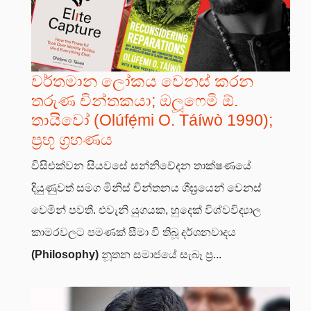
වර්තමාන ලෝකය වෙනස් කරන
තරුණ චින්තකයා; ඔලූෆෙමි ඕ.
තායිවෝ (Olúfẹ́mi O. Táíwò 1990);
ප්‍රභූ ග්‍රහණය
විසිඑක්වන සියවසේ සන්නිවේදන තාක්ෂණයේ
දියුණුවත් සමග මිනිස් චින්තනය ශීඝ්‍රයෙන් වෙනස්
වෙමින් පවතී. එවැනි යුගයක, හුදෙක් විශ්වවිද්‍යාල
කාමරවලට පමණක් සීමා වී තිබූ දර්ශනවාදය
(Philosophy)
නූතන සමාජයේ සැබෑ ප්‍ර...