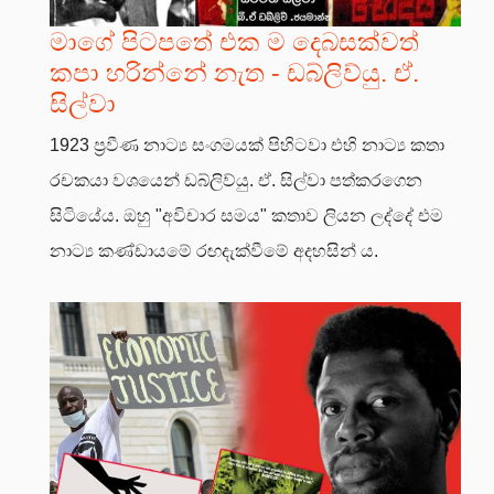
මාගේ පිටපතේ එක ම දෙබසක්වත්
කපා හරින්නේ නැත - ඩබ්ලිව්යු. ඒ.
සිල්වා
1923 ප්‍රවීණ නාට්‍ය සංගමයක් පිහිටවා එහි නාට්‍ය කතා
රචකයා වශයෙන් ඩබ්ලිව්යු. ඒ. සිල්වා පත්කරගෙන
සිටියේය. ඔහු "අවිචාර සමය" කතාව ලියන ලද්දේ එම
නාට්‍ය කණ්ඩායමේ රඟදැක්වීමේ අදහසින් ය.