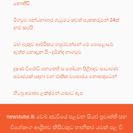
නොතීසි
මීගමුව බන්ධනාගාර ගැටුමට තවත් සැකකරුවන් 24ක්
නම් කරයි
මහ බැකුව ආර්ථිකය හසුරවන්නේ මේ පොළොවේ
ඇත්ත නොදැන යි - දුමින්ද නාගමුව
දූෂණ විරෝධි පනතෙහි සංශෝධන පිළිබඳව සාධාරණ
සමාජයක් සඳහා වන ජාතික ව්‍යාපාරය නොසතුටෙන්
හිටපු අමාත්‍ය ලක්ෂ්මන් යාපාට ඇප
newstube.lk වෙබ් අඩවියේ පළවන සියළු ප්‍රවෘත්ති සහ
විශේෂාංග ආශ්‍රිතව කිසිවකුට හානිකර යමක් පළ වී