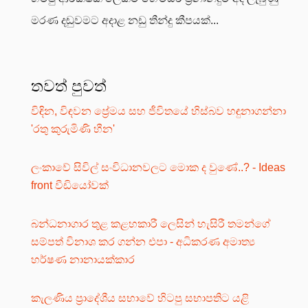
මරණ දඬුවමට අදාළ නඩු තීන්දු කීපයක්...
තවත් පුවත්
විඳින, විඳවන ප්‍රේමය සහ ජීවිතයේ හිස්බව හඳුනාගන්නා
'රතු කුරුමිණි හීන'
ලංකාවේ සිවිල් සංවිධානවලට මොක ද වුණේ..? - Ideas
front වීඩියෝවක්
බන්ධනාගාර තුළ කළහකාරී ලෙසින් හැසිරී තමන්ගේ
සම්පත් විනාශ කර ගන්න එපා - අධිකරණ අමාත්‍ය
හර්ෂණ නානායක්කාර
කැලණිය ප්‍රාදේශීය සභාවේ හිටපු සභාපතිට යළි