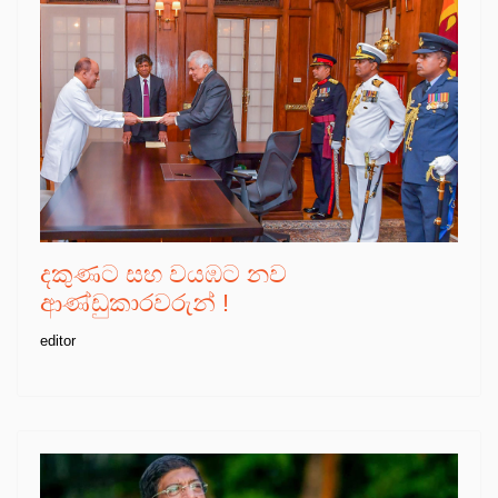
දකුණට සහ වයඹට නව
ආණ්ඩුකාරවරුන් !
editor