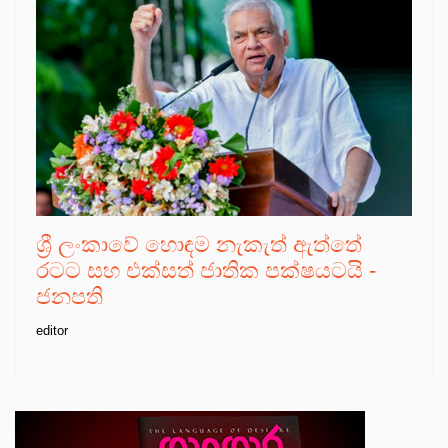
ශ්‍රී ලංකාවේ හොඳම නැකැත් ඇත්තේ
රටට සහ එක්සත් ජාතික පක්ෂයටයි -
ජනපති
editor