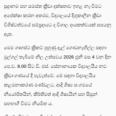
සූදානම සහ සමස්ත ක්‍රීඩා දක්ෂතාව ඉහළ නැංවීමට
අපේක්ෂා කරන අතරම, විද්‍යාලයේ දිගුකාලීන ක්‍රීඩා
විශිෂ්ටත්වයේ සම්ප්‍රදායට ද විශාල දායකත්වයක් සපයනු
ඇත.
මෙම ගෘහස්ථ ක්‍රිකට් පුහුණු දැල් ගොඩනැඟිල්ල සඳහා
මුල්ගල් තැබීමේ නිල උත්සවය 2026 ජූනි මස 4 වන දින
පෙ.ව. 8.00 සිට ඩී. එස්. සේනානායක විද්‍යාලයීය නව
ක්‍රීඩාංගණයේ දී පැවැත්වේ. මේ සඳහා විද්‍යාලයීය
කළමනාකරණ මණ්ඩලට, ආදි ශිෂ්‍ය සංගමයේ
නියෝජිතයින්, කීර්තිමත් ආදි ශිෂ්‍යයින් සහ සිසුන්
සහභාගී වීමට නියමිත ය.