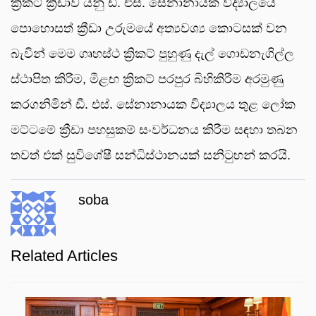
ක්‍රිකට් ක්‍රීඩාව යනු ඩී. එස්. සේනානායක විද්‍යාලයේ
පොහොසත් ක්‍රීඩා උරුමයේ අත්‍යවශ්‍ය කොටසක් වන
බැවින් මෙම ගෘහස්ථ ක්‍රිකට් පුහුණු දැල් ගොඩනැගිල්ල
ස්ථාපිත කිරීම, මීළඟ ක්‍රිකට් පරපුර බිහිකිරීම අරමුණු
කරගනිමින් ඩී. එස්. සේනානායක විද්‍යාලය තුළ ලෝක
මට්ටමේ ක්‍රීඩා පහසුකම් සංවර්ධනය කිරීම සඳහා තබන
තවත් එක් සුවිශේෂී සන්ධිස්ථානයක් සනිටුහන් කරයි.
soba
Related Articles