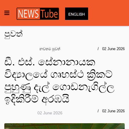
පුවත්
නවතම පුවත්
02 June 2026
ඩී. එස්. සේනානායක
විද්‍යාලයේ ගෘහස්ථ ක්‍රිකට්
පුහුණු දැල් ගොඩනැගිල්ල
ඉදිකිරීම් අරඹයි
02 June 2026
02 June 2026