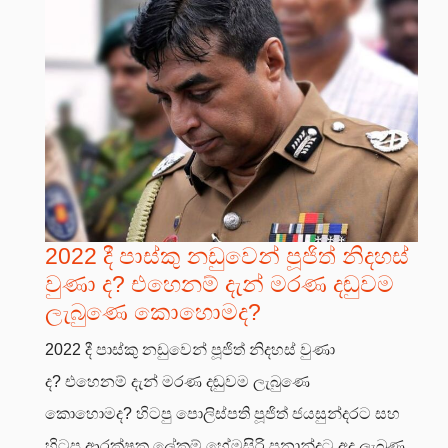
2022 දී පාස්කු නඩුවෙන් පූජිත් නිදහස්
වුණා ද? එහෙනම් දැන් මරණ දඬුවම
ලැබුණෙ කොහොමද?
2022 දී පාස්කු නඩුවෙන් පූජිත් නිදහස් වුණා
ද? එහෙනම් දැන් මරණ දඬුවම ලැබුණෙ
කොහොමද? හිටපු පොලිස්පති පූජිත් ජයසුන්දරට සහ
හිටපු ආරක්ෂක ලේකම් හේමසිරි ප්‍රනාන්දුට අද ලැබුණු