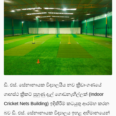
ඩී. එස්. සේනානායක විද්‍යාලයීය නව ක්‍රීඩාංගණයේ
ගෘහස්ථ ක්‍රිකට් පුහුණු දැල් ගොඩනැඟිල්ලක් (Indoor
Cricket Nets Building) ඉදිකිරීම් කටයුතු ආරම්භ කරන
බව ඩී. එස්. සේනානායක විද්‍යාලය ඉහළ අභිමානයෙන්