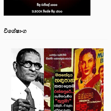
විශේෂාංග