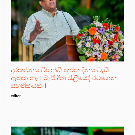
දුරකථනය විසන්ධි කරන දිනය වැඩි
ඈතක නෑ : මැයි දින රැලියේදී රවීගෙන්
සහතිකයක් !
editor