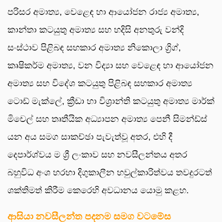
පරිසර අමාත්‍ය, වෙළෙඳ හා ආයෝජන රාජ්‍ය අමාත්‍ය,
කාන්තා කටයුතු අමාත්‍ය සහ හදිසි අනතුරු වන්දි
සංස්ථාව පිළිබඳ සහකාර අමාත්‍ය නිකොලා ග්‍රිග්,
කෘෂිකර්ම අමාත්‍ය, වන විද්‍යා සහ වෙළෙඳ හා ආයෝජන
අමාත්‍ය සහ විදේශ කටයුතු පිළිබඳ සහකාර අමාත්‍ය
ටොඩ් මැක්ලේ, ක්‍රීඩා හා විශ්‍රාන්ති කටයුතු අමාත්‍ය මාර්ක්
මිචෙල් සහ තෘතීයික අධ්‍යාපන අමාත්‍ය පෙනී සිමන්ඩ්ස්
යන අය සමග සාකච්ඡා පැවැත්වූ අතර, එහි දී
දෙපාර්ශ්වය ම ශ්‍රී ලංකාව සහ නවසීලන්තය අතර
බහුවිධ අංශ හරහා දිගුකාලීන හවුල්කාරිත්වය තවදුරටත්
ශක්තිමත් කිරීම කෙරෙහි අවධානය යොමු කළහ.
ආසියා නවසීලන්ත පදනම සමග වටමේස