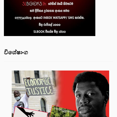
විශේෂාංග