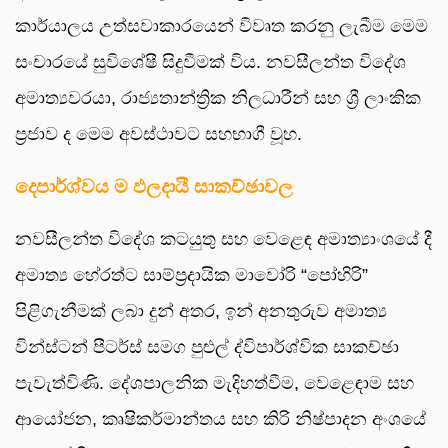
කාර්යාලය උත්සවාකාරයෙන් විවෘත කරනු ලැබීම මෙම
සංචාරයේ සුවිශේෂී සිදුවීමක් විය. නවසීලන්ත විදේශ
අමාත්‍යවරයා, රාජ්‍යතාන්ත්‍රික නිලධාරීන් සහ ශ්‍රී ලාංකික
ප්‍රජාව ද මෙම අවස්ථාවට සහභාගී වූහ.
දෙපාර්ශ්වය ම ඵලදායී සාකච්ඡාවල
නවසීලන්ත විදේශ කටයුතු සහ වෙළෙඳ අමාත්‍යාංශයේ දී
අමාත්‍ය හේරත්ට සාම්ප්‍රදායික මාවෝරි “පෝහිරි”
පිළිගැනීමක් ලබා දුන් අතර, ඉන් අනතුරුව අමාත්‍ය
වින්ස්ටන් පීටර්ස් සමග පුළුල් ද්විපාර්ශ්වික සාකච්ඡා
පැවැත්විණි. දේශපාලනික මැදිහත්වීම, වෙළෙඳාම සහ
ආයෝජන, කෘෂිකර්මාන්තය සහ කිරි නිෂ්පාදන අංශයේ