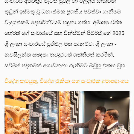
සංචාරය අතරතුර පැවති පුළුල් හා ඵලදායී සාකච්ඡා
තුළින් ඉස්මතු වූ ධනාත්මක ප්‍රගතිය පවත්වා ගැනීමේ
වැදගත්කම දෙපාර්ශ්වයම හඳුනා ගත්හ. අමාත්‍ය විජිත
හේරත් ගේ සංචාරයේ සහ වින්ස්ටන් පීටර්ස් ගේ 2025
ශ්‍රී ලංකා සංචාරයේ ප්‍රතිඵල මත පදනම්ව, ශ්‍රී ලංකා -
නවසීලන්ත සබඳතා තවදුරටත් ශක්තිමත් කරමින්,
සවිමත් පදනමක් ගොඩනඟා ගැනීමට ඔවුහු එකඟ වූහ.
විදේශ කටයුතු, විදේශ රැකියා සහ සංචාරක අමාත්‍යාංශය