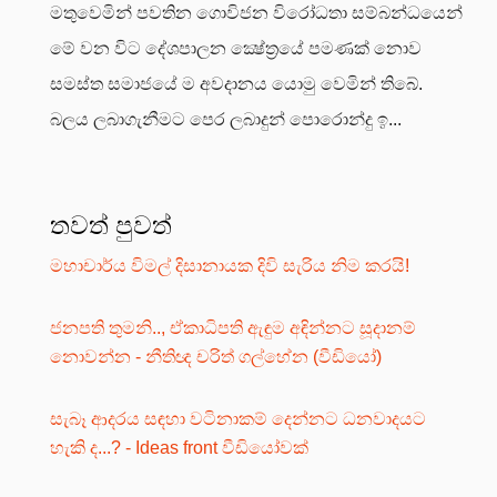
මතුවෙමින් පවතින ගොවිජන විරෝධතා සම්බන්ධයෙන්
මේ වන විට දේශපාලන ක්‍ෂේත්‍රයේ පමණක් නොව
සමස්ත සමාජයේ ම අවදානය යොමු වෙමින් තිබේ.
බලය ලබාගැනීමට පෙර ලබාදුන් පොරොන්දු ඉ...
තවත් පුවත්
මහාචාර්ය විමල් දිසානායක දිවි සැරිය නිම කරයි!
ජනපති තුමනි.., ඒකාධිපති ඇඳුම අඳින්නට සූදානම්
නොවන්න - නීතිඥ චරිත් ගල්හේන (වීඩියෝ)
සැබෑ ආදරය සඳහා වටිනාකම් දෙන්නට ධනවාදයට
හැකි ද...? - Ideas front වීඩියෝවක්