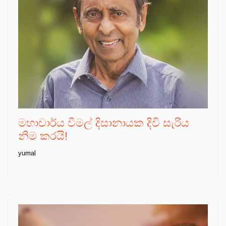
මහාචාර්ය විමල් දිසානායක දිවි සැරිය
නිම කරයි!
yumal