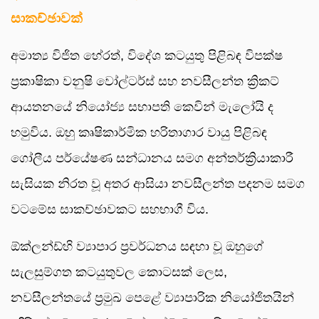
සාකච්ඡාවක්
අමාත්‍ය විජිත හේරත්, විදේශ කටයුතු පිළිබඳ විපක්ෂ
ප්‍රකාෂිකා වනුෂි වෝල්ටර්ස් සහ නවසීලන්ත ක්‍රිකට්
ආයතනයේ නියෝජ්‍ය සභාපති කෙවින් මැලෝයි ද
හමුවිය. ඔහු කෘෂිකාර්මික හරිතාගාර වායු පිළිබඳ
ගෝලීය පර්යේෂණ සන්ධානය සමග අන්තර්ක්‍රියාකාරී
සැසියක නිරත වූ අතර ආසියා නවසීලන්ත පදනම සමග
වටමේස සාකච්ඡාවකට සහභාගී විය.
ඕක්ලන්ඩ්හි ව්‍යාපාර ප්‍රවර්ධනය සඳහා වූ ඔහුගේ
සැලසුම්ගත කටයුතුවල කොටසක් ලෙස,
නවසීලන්තයේ ප්‍රමුඛ පෙළේ ව්‍යාපාරික නියෝජිතයින්