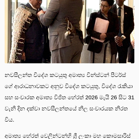
නවසීලන්ත විදේශ කටයුතු අමාත්‍ය වින්ස්ටන් පීටර්ස්
ගේ ආරාධනාවකට අනුව විදේශ කටයුතු, විදේශ රැකියා
සහ සංචාරක අමාත්‍ය විජිත හේරත් 2026 මැයි 26 සිට 31
වැනි දින දක්වා නවසීලන්තයේ නිල සංචාරයක නිරත
විය.
අමාත්‍ය හේරත් වෙලින්ටන්හි ශ්‍රී ලංකා මහ කොමසාරිස්