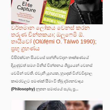
වර්තමාන ලෝකය වෙනස් කරන
තරුණ චින්තකයා; ඔලූෆෙමි ඕ.
තායිවෝ (Olúfẹ́mi O. Táíwò 1990);
ප්‍රභූ ග්‍රහණය
විසිඑක්වන සියවසේ සන්නිවේදන තාක්ෂණයේ
දියුණුවත් සමග මිනිස් චින්තනය ශීඝ්‍රයෙන් වෙනස්
වෙමින් පවතී. එවැනි යුගයක, හුදෙක් විශ්වවිද්‍යාල
කාමරවලට පමණක් සීමා වී තිබූ දර්ශනවාදය
(Philosophy)
නූතන සමාජයේ සැබෑ ප්‍ර...