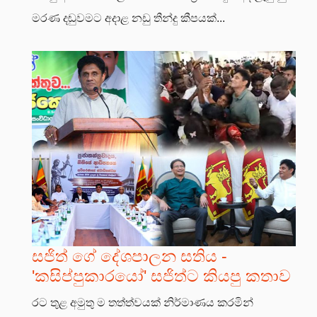
මරණ දඬුවමට අදාළ නඩු තීන්දු කීපයක්...
සජිත් ගේ දේශපාලන සතිය -
'කසිප්පුකාරයෝ' සජිත්ට කියපු කතාව
රට තුළ අමුතු ම තත්ත්වයක් නිර්මාණය කරමින්