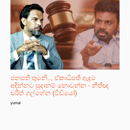
ජනපති තුමනි.., ඒකාධිපති ඇඳුම
අඳින්නට සූදානම් නොවන්න - නීතිඥ
චරිත් ගල්හේන (වීඩියෝ)
yumal