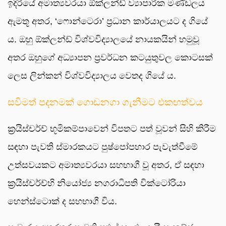
ඉදිරියේ අමාත්‍යවරයා ඕක්ලන්ඩ් ව්‍යාපාරික මණ්ඩලය
ඇමතූ අතර, ‘ෆොන්ටෙරා’ ප්‍රධාන කාර්යාලයට ද ගියේ
ය. ඔහු ඕක්ලන්ඩ් විශ්වවිද්‍යාලයේ නායකයින් හමුවූ
අතර ඔහුගේ අධ්‍යාපන ප්‍රවර්ධන කටයුතුවල කොටසක්
ලෙස ලින්කන් විශ්වවිද්‍යාලය වෙතද ගියේ ය.
සවිමත් පදනමක් ගොඩනගා ගැනීමට එකඟත්වය
ක්‍රයිස්චර්ච් භූමිකම්පාවෙන් විපතට පත් වූවන් සිහි කිරීම
සඳහා පැවති ස්මාරකයට පුෂ්පෝපහාර පැවැත්වීමේ
උත්සවයකට අමාත්‍යවරයා සහභාගී වූ අතර, ඒ සඳහා
ක්‍රයිස්චර්ච්හි නියෝජ්‍ය නගරාධිපති වික්ටෝරියා
හෙන්ස්ටොක් ද සහභාගී විය.