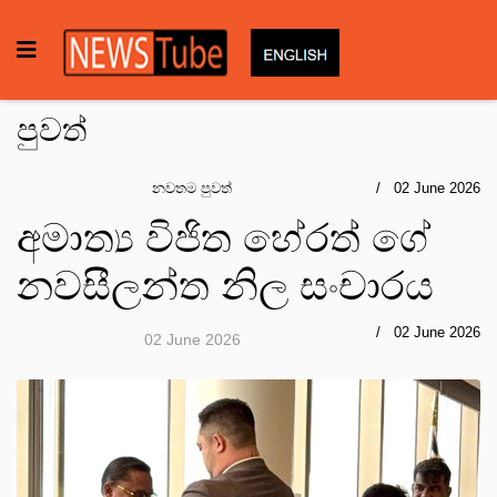
පුවත්
නවතම පුවත්
02 June 2026
අමාත්‍ය විජිත හේරත් ගේ
නවසීලන්ත නිල සංචාරය
02 June 2026
02 June 2026