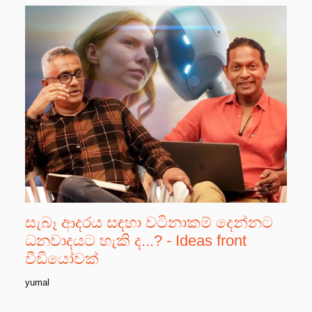
සැබෑ ආදරය සඳහා වටිනාකම් දෙන්නට
ධනවාදයට හැකි ද...? - Ideas front
වීඩියෝවක්
yumal