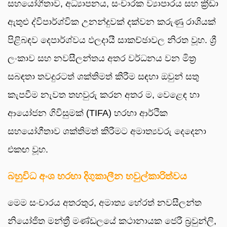
සහයෝගීතාව, අධ්‍යාපනය, සංචාරක ව්‍යාපාරය සහ ක්‍රීඩා
ඇතුළු ද්විපාර්ශ්වික උනන්දුවක් දක්වන කරුණු රාශියක්
පිළිබඳව දෙපාර්ශ්වය ඵලදායී සාකච්ඡාවල නිරත වූහ. ශ්‍රී
ලංකාව සහ නවසීලන්තය අතර වර්ධනය වන මිත්‍ර
සබඳතා තවදුරටත් ශක්තිමත් කිරීම සඳහා ඔවුන් සතු
කැපවීම නැවත තහවුරු කරන අතර ම, වෙළෙඳ හා
ආයෝජන ගිවිසුමක් (TIFA) හරහා ආර්ථික
සහයෝගීතාව ශක්තිමත් කිරීමට අමාත්‍යවරු දෙදෙනා
එකඟ වූහ.
බහුවිධ අංශ හරහා දිගුකාලීන හවුල්කාරිත්වය
මෙම සංචාරය අතරතුර, අමාත්‍ය හේරත් නවසීලන්ත
නියෝජිත මන්ත්‍රී මණ්ඩලයේ කථානායක ජෙරී බ්‍රවුන්ලි,