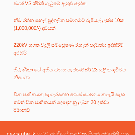
ජගත් VS කීර්ති ගැටුමේ ඇතුළු පැත්ත
නිව් රත්න සහල් පුද්ගලික සමාගමට රුපියල් ලක්ෂ 10ක
(1,000,000/-) දඩයක්
220kV භූගත විදුලි සම්ප්‍රේෂණ රැහැන් පද්ධතිය ඉදිකිරීම්
අරඹයි
හිරුණිකා ගේ අභියාචනය සැප්තැම්බර් 23 යළි කැඳවීමට
නියෝග
චීන ජාතිකයකු පැහැරගෙන ගොස් ඝාතනය කළැයි සැක
තවත් චීන ජාතිකයන් දෙදෙනනු ලබන 20 දක්වා
රිමාන්ඩ්
newstube.lk වෙබ් අඩවියේ පළවන සියළු ප්‍රවෘත්ති සහ