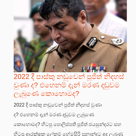
2022 දී පාස්කු නඩුවෙන් පූජිත් නිදහස්
වුණා ද? එහෙනම් දැන් මරණ දඬුවම
ලැබුණෙ කොහොමද?
2022 දී පාස්කු නඩුවෙන් පූජිත් නිදහස් වුණා
ද? එහෙනම් දැන් මරණ දඬුවම ලැබුණෙ
කොහොමද? හිටපු පොලිස්පති පූජිත් ජයසුන්දරට සහ
හිටපු ආරක්ෂක ලේකම් හේමසිරි ප්‍රනාන්දුට අද ලැබුණු