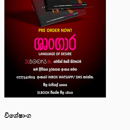
විශේෂාංග