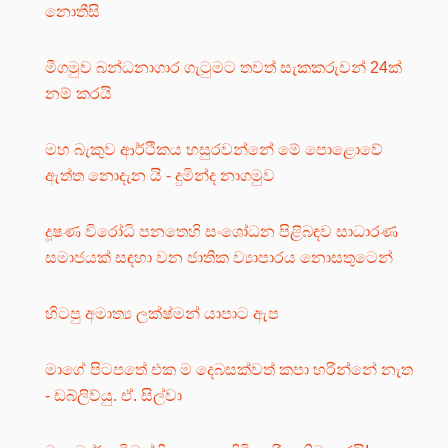
නොතීසි
මීගමුව බන්ධනාගාර ගැටුමට තවත් සැකකරුවන් 24ක්
නම් කරයි
මහ බැකුව ආර්ථිකය හසුරවන්නේ මේ පොළොවේ
ඇත්ත නොදැන යි - දුමින්ද නාගමුව
දූෂණ විරෝධි පනතෙහි සංශෝධන පිළිබඳව සාධාරණ
සමාජයක් සඳහා වන ජාතික ව්‍යාපාරය නොසතුටෙන්
හිටපු අමාත්‍ය ලක්ෂ්මන් යාපාට ඇප
මාගේ පිටපතේ එක ම දෙබසක්වත් කපා හරින්නේ නැත
- ඩබ්ලිව්යු. ඒ. සිල්වා