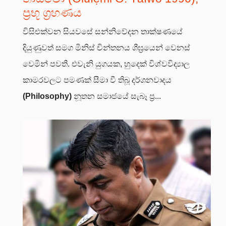
ප්‍රභූ ග්‍රහණය
විසිඑක්වන සියවසේ සන්නිවේදන තාක්ෂණයේ
දියුණුවත් සමග මිනිස් චින්තනය ශීඝ්‍රයෙන් වෙනස්
වෙමින් පවතී. එවැනි යුගයක, හුදෙක් විශ්වවිද්‍යාල
කාමරවලට පමණක් සීමා වී තිබූ දර්ශනවාදය
(Philosophy)
නූතන සමාජයේ සැබෑ ප්‍ර...