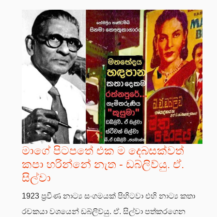
මාගේ පිටපතේ එක ම දෙබසක්වත්
කපා හරින්නේ නැත - ඩබ්ලිව්යු. ඒ.
සිල්වා
1923 ප්‍රවීණ නාට්‍ය සංගමයක් පිහිටවා එහි නාට්‍ය කතා
රචකයා වශයෙන් ඩබ්ලිව්යු. ඒ. සිල්වා පත්කරගෙන