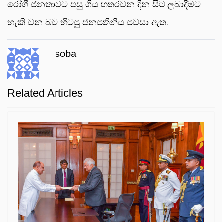
රෝගී ජනතාවට පසු ගිය හතරවන දින සිට ලබාදීමට
හැකි වන බව හිටපු ජනපතිනිය පවසා ඇත.
soba
Related Articles