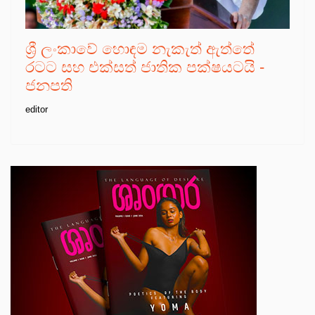
ශ්‍රී ලංකාවේ හොඳම නැකැත් ඇත්තේ
රටට සහ එක්සත් ජාතික පක්ෂයටයි -
ජනපති
editor