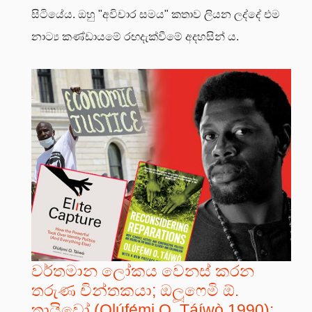
සිටියේය. ඔහු "අවිචාර සමය" කතාව ලියන ලද්දේ එම
නාට්‍ය කණ්ඩායමේ රඟදැක්වීමේ අදහසින් ය.
වර්තමාන ලෝකය වෙනස් කරන
තරුණ චින්තකයා; ඔලූෆෙමි ඕ.
තායිවෝ (Olúfẹ́mi O. Táíwò 1990);