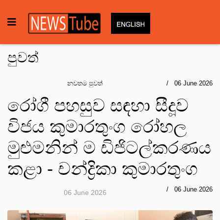
පුවත්
නවතම පුවත්
06 June 2026
රෝගී පහසුව සඳහා සීදූව
විජය කුමාරතුංග රෝහල
මුළුමනින් ම ඩිජිටල්කරණය
කළා - චන්ද්‍රිකා කුමාරතුංග
06 June 2026
06 June 2026