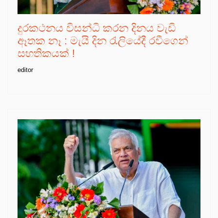
දුරකථනය විසන්ධි කරන දිනය වැඩි
ඈතක නෑ : මැයි දින රැලියේදී රවීගෙන්
සහතිකයක් !
editor