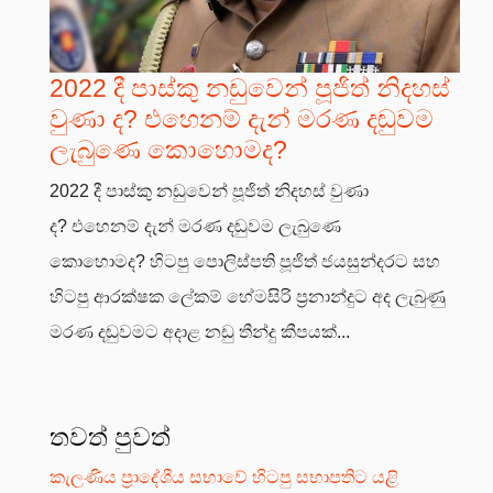
2022 දී පාස්කු නඩුවෙන් පූජිත් නිදහස්
වුණා ද? එහෙනම් දැන් මරණ දඬුවම
ලැබුණෙ කොහොමද?
2022 දී පාස්කු නඩුවෙන් පූජිත් නිදහස් වුණා
ද? එහෙනම් දැන් මරණ දඬුවම ලැබුණෙ
කොහොමද? හිටපු පොලිස්පති පූජිත් ජයසුන්දරට සහ
හිටපු ආරක්ෂක ලේකම් හේමසිරි ප්‍රනාන්දුට අද ලැබුණු
මරණ දඬුවමට අදාළ නඩු තීන්දු කීපයක්...
තවත් පුවත්
කැලණිය ප්‍රාදේශීය සභාවේ හිටපු සභාපතිට යළි