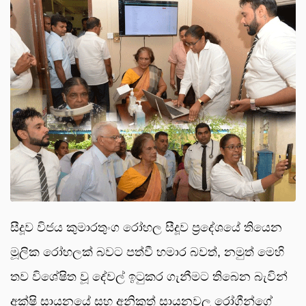
සීදූව විජය කුමාරතුංග රෝහල සීදූව ප්‍රදේශයේ තියෙන
මූලික රෝහලක් බවට පත්වී හමාර බවත්, නමුත් මෙහි
තව විශේෂිත වූ දේවල් ඉටුකර ගැනීමට තිබෙන බැවින්
අක්ෂි සායනයේ සහ අනිකුත් සායනවල රෝගීන්ගේ