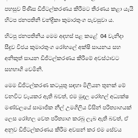
පහසුව පිණිස ඩිජිටල්කරණය කිරීමට තීරණය කළා යැයි
හිටප ජනපතිනි චන්ද්‍රිකා කුමාරතුංග පැවසුවා ය.
හිටපු ජනපතිනිය මෙම අදහස් පළ කළේ 04 වැනිදා
සීදූව විජය කුමාරතුංග රෝහලේ අක්ෂි සායනය සහ
අනිකුත් සායන ඩිජිටල්කරණය කිරීමේ අවස්ථාවට
සහභාගි වෙමිනි.
මෙම ඩිජිටල්කරණ කටයුතු සඳහා මිලියන තුනක් මේ
වනවිට වැයකර ඇති බවත්, එම මුදල රෝහල් අධ්‍යක්ෂ
මණ්ඩලයේ සාමාජික නීල් උමගිලිය විසින් පරිත්‍යාගයක්
ලෙස රෝහල වෙත පරිත්‍යාග කරබු ලැබ ඇති බවත්, ඒ
අනුව ඩිජිටල්කරණය කිරීම අවසන් කර එම සේවය