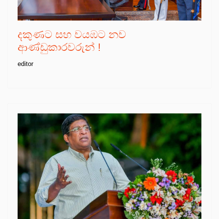
දකුණට සහ වයඹට නව
ආණ්ඩුකාරවරුන් !
editor