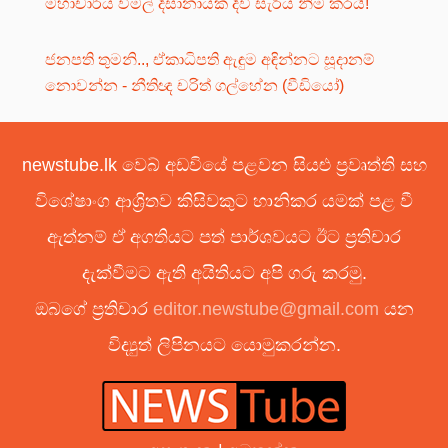
මහාචාර්ය විමල් දිසානායක දිවි සැරිය නිම කරයි!
ජනපති තුමනි.., ඒකාධිපති ඇඳුම අඳින්නට සූදානම්
නොවන්න - නීතිඥ චරිත් ගල්හේන (වීඩියෝ)
newstube.lk වෙබ් අඩවියේ පළවන සියළු ප්‍රවෘත්ති සහ
විශේෂාංග ආශ්‍රිතව කිසිවකුට හානිකර යමක් පළ වී
ඇත්නම් ඒ අගතියට පත් පාර්ශවයට ඊට ප්‍රතිචාර
දැක්වීමට ඇති අයිතියට අපි ගරු කරමු.
ඔබගේ ප්‍රතිචාර
editor.newstube@gmail.com
යන
විද්‍යුත් ලිපිනයට යොමුකරන්න.