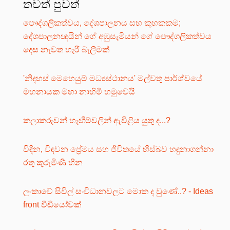
තවත් පුවත්
පෞද්ගලිකත්වය, දේශපාලනය සහ කුහකකම;
දේශපාලනඥයින් ගේ අඹුසැමියන් ගේ පෞද්ගලිකත්වය
දෙස නැවත හැරී බැලීමක්
'නිදහස් මෙහෙයුම් මධ්‍යස්ථානය' මල්වතු පාර්ශ්වයේ
මහනායක මහා නාහිමි හමුවෙයි
කලාකරුවන් හැඟීම්වලින් ඇවිළිය යුතු ද...?
විඳින, විඳවන ප්‍රේමය සහ ජීවිතයේ හිස්බව හඳුනාගන්නා
රතු කුරුමිණි හීන
ලංකාවේ සිවිල් සංවිධානවලට මොක ද වුණේ..? - Ideas
front වීඩියෝවක්