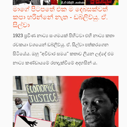
මාගේ පිටපතේ එක ම දෙබසක්වත්
කපා හරින්නේ නැත - ඩබ්ලිව්යු. ඒ.
සිල්වා
1923 ප්‍රවීණ නාට්‍ය සංගමයක් පිහිටවා එහි නාට්‍ය කතා
රචකයා වශයෙන් ඩබ්ලිව්යු. ඒ. සිල්වා පත්කරගෙන
සිටියේය. ඔහු "අවිචාර සමය" කතාව ලියන ලද්දේ එම
නාට්‍ය කණ්ඩායමේ රඟදැක්වීමේ අදහසින් ය.