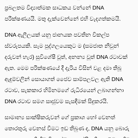
ප්‍රබලතම විද්‍යාත්මක සාධකය වන්නේ DNA
පරීක්ෂණයයි. මතු දැක්වෙන්නේ එහි වැදගත්කමයි.
DNA ඇලීලයක් යනු ජානයක පවතින විකල්ප
ස්වරූපයකි. සෑම පුද්ගලයෙකුට ම (සමජාත නිවුන්
දරුවන් හැර) සුවිශේෂී වූත්, අනන්‍ය වූත් DNA රටාවක්
ඇත. මෙම පරීක්ෂණයේ දී දැරිය විසින් වළ දමා තිබූ
ඇඳුම්වලින් සොයාගත් ජෛව සාම්පලවල ඇති DNA
රටාව, සැකකාර හිමිනමගේ රුධිරයෙන් ලබාගන්නා
DNA රටාව සමග සෘජුවම සැසඳීමක් සිදුකරයි.
සාමාන්‍ය සාක්ෂිකරුවන් ගේ ප්‍රකාශ හෝ වෙනත්
තොරතුරු වෙනස් වීමට ඉඩ තිබුණ ද, DNA යනු බොරු