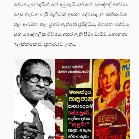
දේශපාලනඥයින් ගේ අඹුසැමියන් ගේ පෞද්ගලිකත්වය
දෙස නැවත හැරී බැලීමක්
නූතන දේශපාලන කතිකාවත
තුළ ආරම්භ කළ යුතුව ඇත්තේ ප්‍රසිද්ධිය, මහජන සේවය
සහ පෞද්ගලික ජීවිතය අතර ඇති සීමා මායිම් නොතකා
ඉලක්කකොට ප්‍රහාරයට ලක...