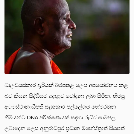
බාලවයස්කාර දැරියක් බරපතළ ලෙස අපයෝජනය කළ
බව කියන සිද්ධියට අදාළව චෝදනා ලබා සිටින, හිටපු
අටමස්ථානාධිපති සැකකාර පල්ලේගම හේමරතන
හිමියන්ට DNA පරීක්ෂණයක් සඳහා රුධිර සාම්පල
ලබාදෙන ලෙස අනුරාධපුර ප්‍රධාන මහේස්ත්‍රාත් සියපත්