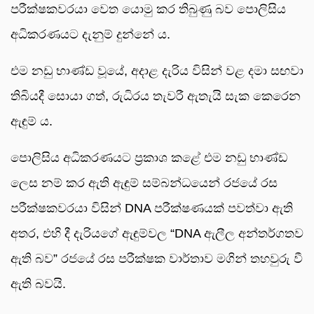
පරීක්ෂකවරයා වෙත යොමු කර තිබුණු බව පොලිසිය
අධිකරණයට දැනුම් දුන්නේ ය.
එම නඩු භාණ්ඩ වූයේ, අදාළ දැරිය විසින් වළ දමා සඟවා
තිබියදී සොයා ගත්, රුධිරය තැවරී ඇතැයි සැක කෙරෙන
ඇඳුම් ය.
පොලිසිය අධිකරණයට ප්‍රකාශ කළේ එම නඩු භාණ්ඩ
ලෙස නම් කර ඇති ඇඳුම් සම්බන්ධයෙන් රජයේ රස
පරීක්ෂකවරයා විසින් DNA පරීක්ෂණයක් පවත්වා ඇති
අතර, එහි දී දැරියගේ ඇඳුම්වල “DNA ඇලීල අන්තර්ගතව
ඇති බව” රජයේ රස පරීක්ෂක වාර්තාව මගින් තහවුරු වී
ඇති බවයි.