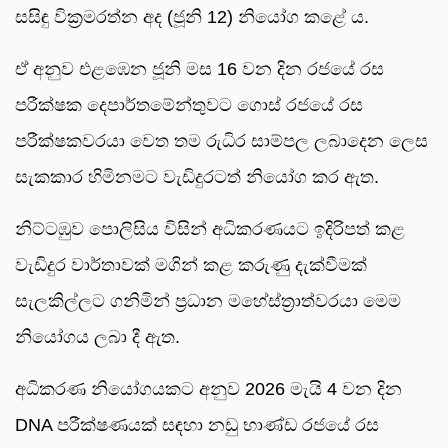
සසිඳු වික්‍රමරත්න අද (ජූනි 12) නියෝග කළේ ය.
ඒ අනුව එළඹෙන ජූනි මස 16 වන දින රජයේ රස
පරීක්ෂක දෙපාර්තමේන්තුවට ගොස් රජයේ රස
පරීක්ෂකවරයා වෙත තම රුධිර සාම්පල ලබාදෙන ලෙස
සැකකාර හිමිනමට වැඩිදුරටත් නියෝග කර ඇත.
නිට්ටඹුව පොලිසිය විසින් අධිකරණයට ඉදිරිපත් කළ
වැඩිදුර වාර්තාවක් මගින් කළ කරුණු දැක්වීමක්
සැලකිල්ලට ගනිමින් ප්‍රධාන මහේස්ත්‍රාත්වරයා මෙම
නියෝගය ලබා දී ඇත.
අධිකරණ නියෝගයකට අනුව 2026 මැයි 4 වන දින
DNA පරීක්ෂණයක් සඳහා නඩු භාණ්ඩ රජයේ රස