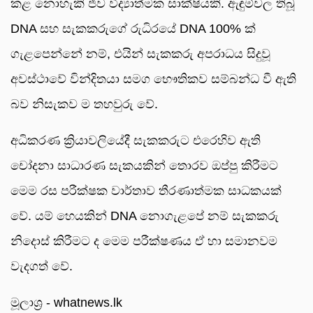
කළ නොහැකි ජීව විද්‍යාත්මක සාක්ෂියකි. ඇඳුම්වල තිබූ
DNA සහ සැකකරුගේ රුධිරයේ DNA 100% ක්
ගැළපෙන්නේ නම්, එයින් සැකකරු අපරාධය සිදුවූ
අවස්ථාවේ වින්දිතයා සමග භෞතිකව සම්බන්ධ වී ඇති
බව නිසැකව ම තහවුරු වේ.
අධිකරණ ක්‍රියාවලියේදී සැකකරුට එරෙහිව ඇති
චෝදනා සාධාරණ සැකයකින් තොරව ඔප්පු කිරීමට
මෙම රස පරීක්ෂක වාර්තාව තීරණාත්මක සාධකයක්
වේ. යම් හෙයකින් DNA නොගැළපේ නම් සැකකරු
නිදොස් කිරීමට ද මෙම පරීක්ෂණය ඒ හා සමානවම
වැදගත් වේ.
මූලාශ්‍ර - whatnews.lk