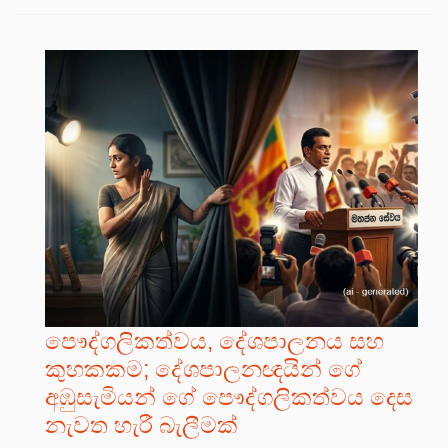
පෞද්ගලිකත්වය, දේශපාලනය සහ
කුහකකම; දේශපාලනඥයින් ගේ
අඹුසැමියන් ගේ පෞද්ගලිකත්වය දෙස
නැවත හැරී බැලීමක්