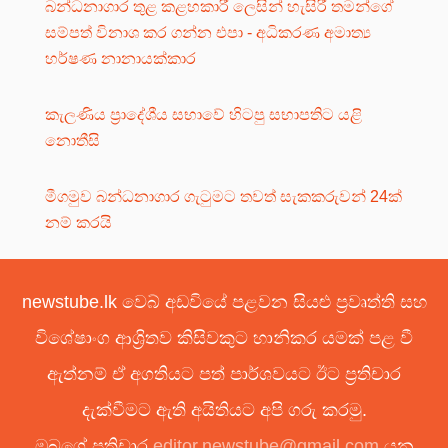
බන්ධනාගාර තුළ කළහකාරී ලෙසින් හැසිරී තමන්ගේ
සම්පත් විනාශ කර ගන්න එපා - අධිකරණ අමාත්‍ය
හර්ෂණ නානායක්කාර
කැලණිය ප්‍රාදේශීය සභාවේ හිටපු සභාපතිට යළි
නොතීසි
මීගමුව බන්ධනාගාර ගැටුමට තවත් සැකකරුවන් 24ක්
නම් කරයි
newstube.lk වෙබ් අඩවියේ පළවන සියළු ප්‍රවෘත්ති සහ
විශේෂාංග ආශ්‍රිතව කිසිවකුට හානිකර යමක් පළ වී
ඇත්නම් ඒ අගතියට පත් පාර්ශවයට ඊට ප්‍රතිචාර
දැක්වීමට ඇති අයිතියට අපි ගරු කරමු.
ඔබගේ ප්‍රතිචාර
editor.newstube@gmail.com
යන