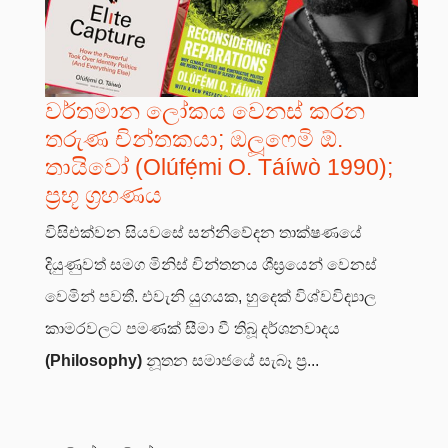
වර්තමාන ලෝකය වෙනස් කරන
තරුණ චින්තකයා; ඔලූෆෙමි ඕ.
තායිවෝ (Olúfẹ́mi O. Táíwò 1990);
ප්‍රභූ ග්‍රහණය
විසිඑක්වන සියවසේ සන්නිවේදන තාක්ෂණයේ
දියුණුවත් සමග මිනිස් චින්තනය ශීඝ්‍රයෙන් වෙනස්
වෙමින් පවතී. එවැනි යුගයක, හුදෙක් විශ්වවිද්‍යාල
කාමරවලට පමණක් සීමා වී තිබූ දර්ශනවාදය
(Philosophy)
නූතන සමාජයේ සැබෑ ප්‍ර...