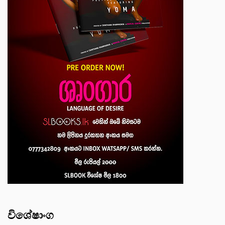
විශේෂාංග