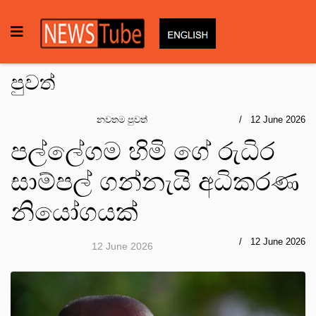
පුවත්
නවතම පුවත්
12 June 2026
පල්ලේගම හිමි ගේ රුධිර
සාම්පල් ගන්නැයි අධිකරණ
නියෝගයක්
12 June 2026
12 June 2026