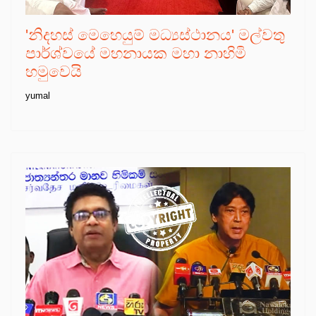
'නිදහස් මෙහෙයුම් මධ්‍යස්ථානය' මල්වතු
පාර්ශ්වයේ මහනායක මහා නාහිමි
හමුවෙයි
yumal