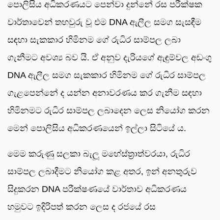
පොලිසිය අධිකරණයට පෙන්වා දුන්නේ රස පරීක්ෂක
වාර්තාවෙන් තහවුරු වූ එම DNA ඇලීල සමග සැසඳීම
සඳහා සැකකාර හිමිනම ගේ රුධිර සාම්පල ලබා
ගැනීමට අවශ්‍ය බව යි. ඒ අනුව දැරියගේ ඇඳුම්වල අඩංගු
DNA ඇලීල සමග සැකකාර හිමිනම ගේ රුධිර සාම්පල
ගැළපෙන්නේ ද යන්න අනාවරණය කර ගැනීම සඳහා
හිමිනමට රුධිර සාම්පල ලබාදෙන ලෙස නියෝග කරන
මෙන් පොලිසිය අධිකරණයෙන් ඉල්ලා සිටියේ ය.
මෙම කරුණු සලකා බැලූ මහේස්ත්‍රාත්වරයා, රුධිර
සාම්පල ලබාදීමට නියෝග කළ අතර, ඉන් අනතුරුව
සිදුකරන DNA පරීක්ෂණයේ වාර්තාව අධිකරණය
හමුවට ඉදිරිපත් කරන ලෙස ද රජයේ රස