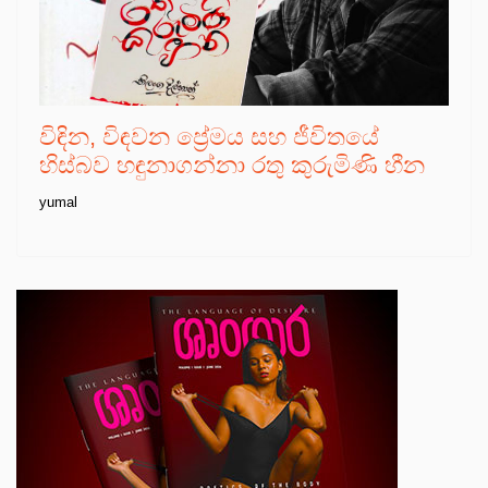
විඳින, විඳවන ප්‍රේමය සහ ජීවිතයේ
හිස්බව හඳුනාගන්නා රතු කුරුමිණි හීන
yumal