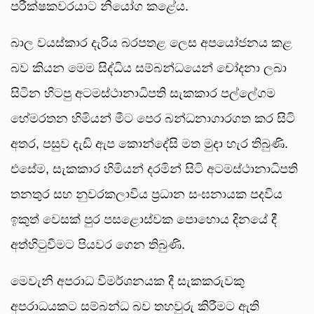
පරීක්ෂකවරයාට නියෝග කළේය.
බාල වයස්කාර දැරිය බරපතළ ලෙස අපයෝජනය කළ
බව කියන මෙම සිද්ධිය සම්බන්ධයෙන් චෝදනා ලබා
සිටින හිටපු අටමස්ථානාධිපති සැකකාර පල්ලේගම
හේමරතන හිමියන් මීට පෙර බන්ධනාගාරගත කර සිටි
අතර, පසුව දැඩි ඇප කොන්දේසි මත මුදා හැර තිබුණි.
එසේම, සැකකාර හිමියන් දරමින් සිටි අටමස්ථානාධිපති
තනතුර සහ නුවරකලාවිය ප්‍රධාන සංඝනායක පදවිය
ඉකුත් වෙසක් පුර පසළොස්වක පොහොය දිනයේ දී
අත්හිටුවීමට පියවර ගෙන තිබුණි.
මෙවැනි අපරාධ විමර්ශනයක දී සැකකරුවකු
අපරාධයකට සම්බන්ධ බව තහවුරු කිරීමට ඇති