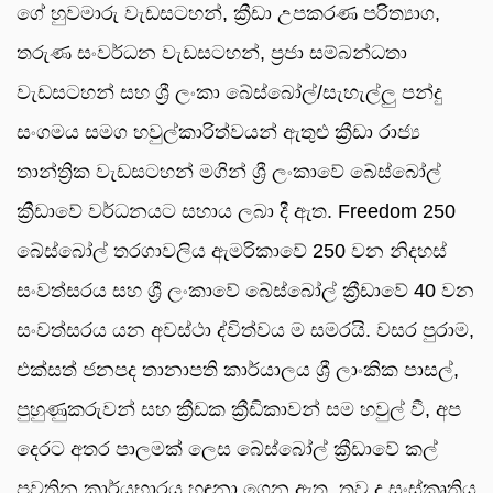
ගේ හුවමාරු වැඩසටහන්, ක්‍රීඩා උපකරණ පරිත්‍යාග,
තරුණ සංවර්ධන වැඩසටහන්, ප්‍රජා සම්බන්ධතා
වැඩසටහන් සහ ශ්‍රී ලංකා බේස්බෝල්/සැහැල්ලු පන්දු
සංගමය සමග හවුල්කාරිත්වයන් ඇතුළු ක්‍රීඩා රාජ්‍ය
තාන්ත්‍රික වැඩසටහන් මගින් ශ්‍රී ලංකාවේ බේස්බෝල්
ක්‍රීඩාවේ වර්ධනයට සහාය ලබා දී ඇත. Freedom 250
බේස්බෝල් තරගාවලිය ඇමරිකාවේ 250 වන නිදහස්
සංවත්සරය සහ ශ්‍රී ලංකාවේ බේස්බෝල් ක්‍රීඩාවේ 40 වන
සංවත්සරය යන අවස්ථා ද්විත්වය ම සමරයි. වසර පුරාම,
එක්සත් ජනපද තානාපති කාර්යාලය ශ්‍රී ලාංකික පාසල්,
පුහුණුකරුවන් සහ ක්‍රීඩක ක්‍රීඩිකාවන් සම හවුල් වී, අප
දෙරට අතර පාලමක් ලෙස බේස්බෝල් ක්‍රීඩාවේ කල්
පවතින කාර්යභාරය හඳුනා ගෙන ඇත. තව ද සංස්කෘතිය