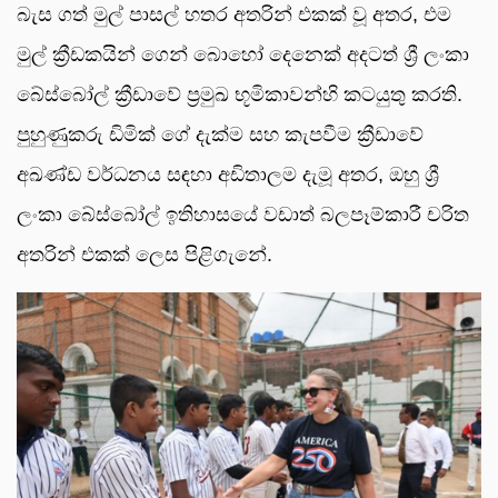
බැස ගත් මුල් පාසල් හතර අතරින් එකක් වූ අතර, එම
මුල් ක්‍රීඩකයින් ගෙන් බොහෝ දෙනෙක් අදටත් ශ්‍රී ලංකා
බේස්බෝල් ක්‍රීඩාවේ ප්‍රමුඛ භූමිකාවන්හි කටයුතු කරති.
පුහුණුකරු ඩිමික් ගේ දැක්ම සහ කැපවීම ක්‍රීඩාවේ
අඛණ්ඩ වර්ධනය සඳහා අඩිතාලම දැමූ අතර, ඔහු ශ්‍රී
ලංකා බේස්බෝල් ඉතිහාසයේ වඩාත් බලපෑම්කාරී චරිත
අතරින් එකක් ලෙස පිළිගැනේ.