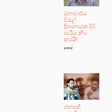
මහාචාර්ය
විමල්
දිසානායක දිවි
සැරිය නිම
කරයි!
yumal
ජනපති