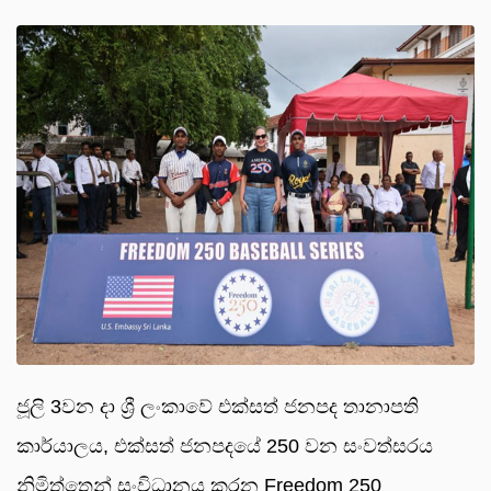
ජූලි 3වන දා ශ්‍රී ලංකාවේ එක්සත් ජනපද තානාපති
කාර්යාලය, එක්සත් ජනපදයේ 250 වන සංවත්සරය
නිමිත්තෙන් සංවිධානය කරන Freedom 250