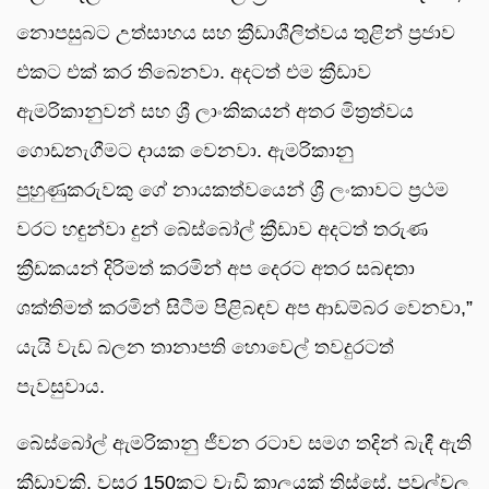
නොපසුබට උත්සාහය සහ ක්‍රීඩාශීලිත්වය තුළින් ප්‍රජාව
එකට එක් කර තිබෙනවා. අදටත් එම ක්‍රීඩාව
ඇමරිකානුවන් සහ ශ්‍රී ලාංකිකයන් අතර මිත්‍රත්වය
ගොඩනැගීමට දායක වෙනවා. ඇමරිකානු
පුහුණුකරුවකු ගේ නායකත්වයෙන් ශ්‍රී ලංකාවට ප්‍රථම
වරට හඳුන්වා දුන් බේස්බෝල් ක්‍රීඩාව අදටත් තරුණ
ක්‍රීඩකයන් දිරිමත් කරමින් අප දෙරට අතර සබඳතා
ශක්තිමත් කරමින් සිටීම පිළිබඳව අප ආඩම්බර වෙනවා,”
යැයි වැඩ බලන තානාපති හොවෙල් තවදුරටත්
පැවසුවාය.
බේස්බෝල් ඇමරිකානු ජීවන රටාව සමග තදින් බැඳී ඇති
ක්‍රීඩාවකි. වසර 150කට වැඩි කාලයක් තිස්සේ, පවුල්වල