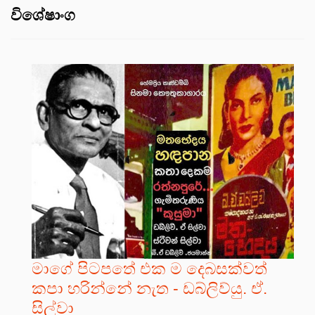
විශේෂාංග
මාගේ පිටපතේ එක ම දෙබසක්වත්
කපා හරින්නේ නැත - ඩබ්ලිව්යු. ඒ.
සිල්වා