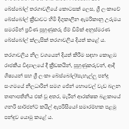
බේස්බෝල් තරගාවලියේ කොටසක් ලෙස, ශ්‍රී ලංකාවේ
බේස්බෝල් ක්‍රීඩාවට හිමි දිගුකාලීන ඇමරිකානු උරුමය
සමරමින් ප්‍රවීණ පුහුණුකරු ජිම් ඩිමික් අනුස්මරණ
බේස්බෝල් ක්ලැසික් තරගාවලිය දියත් කළේ ය.
තරගාවලිය නිල වශයෙන් දියත් කිරීම සඳහා කොළඹ
රාජකීය විද්‍යාලයේ දී ක්‍රීඩකයින්, පුහුණුකරුවන්, ආදි
ශිෂ්‍යයන් සහ ශ්‍රී ලංකා බේස්බෝල්/සැහැල්ලු පන්දු
සංගමයේ නිලධාරීන් සමග ජේන් හොවෙල් වැඩ බලන
තානාපතිනිය එක් වූ අතර, මැරීන් ආරක්ෂක බළකායේ
ගනරි සාර්ජන්ට් කයිල් ඇපරිසියෝ සමාරම්භක පළමු
පන්දුව යොමු කළේ ය.