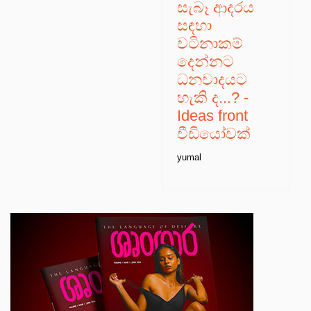
සැබෑ ආදරය
සඳහා
වටිනාකම්
දෙන්නට
ධනවාදයට
හැකි ද...? -
Ideas front
වීඩියෝවක්
yumal