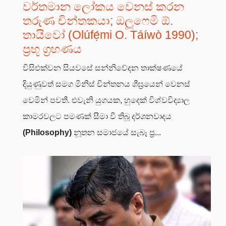
වර්තමාන ලෝකය වෙනස් කරන
තරුණ චින්තකයා; ඔලූෆෙමි ඕ.
තායිවෝ (Olúfẹ́mi O. Táíwò 1990);
ප්‍රභූ ග්‍රහණය
විසිඑක්වන සියවසේ සන්නිවේදන තාක්ෂණයේ
දියුණුවත් සමග මිනිස් චින්තනය ශීඝ්‍රයෙන් වෙනස්
වෙමින් පවතී. එවැනි යුගයක, හුදෙක් විශ්වවිද්‍යාල
කාමරවලට පමණක් සීමා වී තිබූ දර්ශනවාදය
(Philosophy)
නූතන සමාජයේ සැබෑ ප්‍ර...