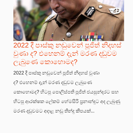
2022 දී පාස්කු නඩුවෙන් පූජිත් නිදහස්
වුණා ද? එහෙනම් දැන් මරණ දඬුවම
ලැබුණෙ කොහොමද?
2022 දී පාස්කු නඩුවෙන් පූජිත් නිදහස් වුණා
ද? එහෙනම් දැන් මරණ දඬුවම ලැබුණෙ
කොහොමද? හිටපු පොලිස්පති පූජිත් ජයසුන්දරට සහ
හිටපු ආරක්ෂක ලේකම් හේමසිරි ප්‍රනාන්දුට අද ලැබුණු
මරණ දඬුවමට අදාළ නඩු තීන්දු කීපයක්...