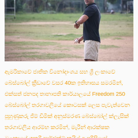
ඇමරිකාවේ ජාතික විනෝදාංශය සහ ශ්‍රී ලංකාවේ
බේස්බෝල් ක්‍රීඩාවේ වසර 40ක ඉතිහාසය සමරමින්,
එක්සත් ජනපද තානාපති කාර්යාලයේ Freedom 250
බේස්බෝල් තරගාවලියේ කොටසක් ලෙස පැවැත්වෙන
පුහුණුකරු ජිම් ඩිමික් අනුස්මරණ බේස්බෝල් ක්ලැසික්
තරගාවලිය ආරම්භ කරමින්, මැරීන් ආරක්ෂක