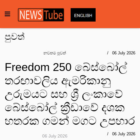
පුවත්
නවතම පුවත්
06 July 2026
Freedom 250 බේස්බෝල්
තරඟාවලිය ඇමරිකානු
උරුමයට සහ ශ්‍රී ලංකාවේ
බේස්බෝල් ක්‍රීඩාවේ දශක
හතරක ගමන් මගට උපහාර
06 July 2026
06 July 2026