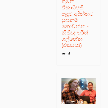
තුමනි..,
ඒකාධිපති
ඇඳුම අඳින්නට
සූදානම්
නොවන්න -
නීතිඥ චරිත්
ගල්හේන
(වීඩියෝ)
yumal