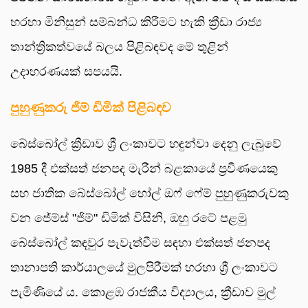
හරහා මිනිසුන් සම්බන්ධ කිරීමට හැකි ක්‍රීඩා රාජ්‍ය
තාන්ත්‍රිකත්වයේ බලය පිළිබඳවද මේ තුළින්
උදාහරණයක් සපයයි.
පුහුණුකරු ජිම් ඩිමික් පිළිබඳව
බේස්බෝල් ක්‍රීඩාව ශ්‍රී ලංකාවට හඳුන්වා දෙනු ලැබුවේ
1985 දී එක්සත් ජනපද මැරීන් බළකායේ ප්‍රවීණයෙකු
සහ ජාතික බේස්බෝල් හෝල් ඔෆ් ෆේම් පුහුණුකරුවකු
වන ජේම්ස් "ජිම්" ඩිමික් විසිනි, ඔහු රටේ පළමු
බේස්බෝල් කඳවුර පැවැත්වීම සඳහා එක්සත් ජනපද
තානාපති කාර්යාලයේ මුලපිරීමක් හරහා ශ්‍රී ලංකාවට
පැමිණියේ ය. කොළඹ රාජකීය විද්‍යාලය, ක්‍රීඩාව මුල්