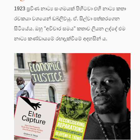
1923 ප්‍රවීණ නාට්‍ය සංගමයක් පිහිටවා එහි නාට්‍ය කතා
රචකයා වශයෙන් ඩබ්ලිව්යු. ඒ. සිල්වා පත්කරගෙන
සිටියේය. ඔහු "අවිචාර සමය" කතාව ලියන ලද්දේ එම
නාට්‍ය කණ්ඩායමේ රඟදැක්වීමේ අදහසින් ය.