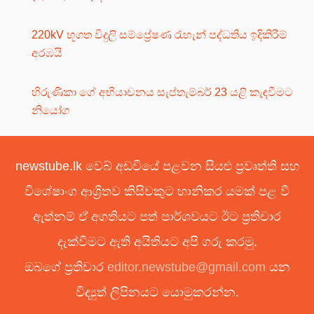
220kV භූගත විදුලි සම්ප්‍රේෂණ රැහැන් පද්ධතිය ඉදිකිරීම්
අරඹයි
හිරුණිකා ගේ අභියාචනය සැප්තැම්බර් 23 යළි කැඳවීමට
නියෝග
newstube.lk වෙබ් අඩවියේ පළවන සියළු ප්‍රවෘත්ති සහ
විශේෂාංග ආශ්‍රිතව කිසිවකුට හානිකර යමක් පළ වී
ඇත්නම් ඒ අගතියට පත් පාර්ශවයට ඊට ප්‍රතිචාර
දැක්වීමට ඇති අයිතියට අපි ගරු කරමු.
ඔබගේ ප්‍රතිචාර
editor.newstube@gmail.com
යන
විද්‍යුත් ලිපිනයට යොමුකරන්න.