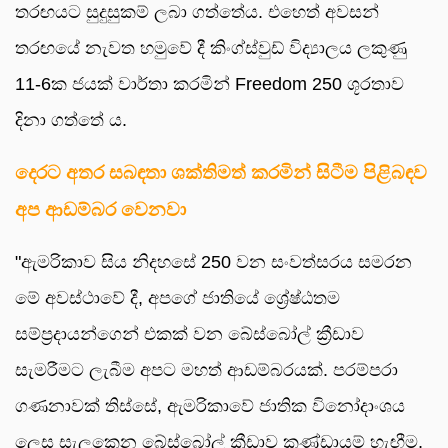
තරඟයට සුදුසුකම් ලබා ගත්තේය. එහෙත් අවසන්
තරඟයේ නැවත හමුවේ දී කිංග්ස්වුඩ් විද්‍යාලය ලකුණු
11-6ක ජයක් වාර්තා කරමින් Freedom 250 ශූරතාව
දිනා ගත්තේ ය.
දෙරට අතර සබඳතා ශක්තිමත් කරමින් සිටීම පිළිබඳව
අප ආඩම්බර වෙනවා
"ඇමරිකාව සිය නිදහසේ 250 වන සංවත්සරය සමරන
මේ අවස්ථාවේ දී, අපගේ ජාතියේ ශ්‍රේෂ්ඨතම
සම්ප්‍රදායන්ගෙන් එකක් වන බේස්බෝල් ක්‍රීඩාව
සැමරීමට ලැබීම අපට මහත් ආඩම්බරයක්. පරම්පරා
ගණනාවක් තිස්සේ, ඇමරිකාවේ ජාතික විනෝදාංශය
ලෙස සැලකෙන බේස්බෝල් ක්‍රීඩාව කණ්ඩායම් හැඟීම,