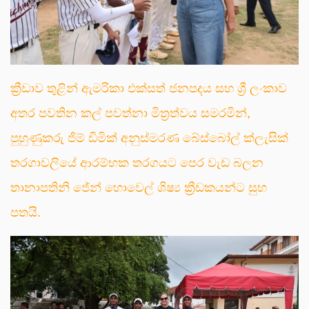
ක්‍රීඩාව තුළින් ඇමරිකා එක්සත් ජනපදය සහ ශ්‍රී ලංකාව
අතර පවතින කල් පවත්නා මිත්‍රත්වය සමරමින්,
පුහුණුකරු ජිම් ඩිමික් අනුස්මරණ බේස්බෝල් ක්ලැසික්
තරගාවලියේ ආරම්භක තරගයට පෙර වැඩ බලන
තානාපතිනි ජේන් හොවෙල් ශිෂ්‍ය ක්‍රීඩකයන්ට සුභ
පතයි.