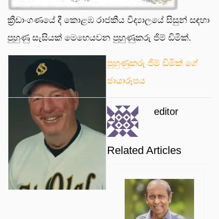
ක්‍රීඩාංගණයේ දී කොළඹ රාජකීය විද්‍යාලයේ සිසුන් සඳහා
පුහුණු සැසියක් මෙහෙයවන පුහුණුකරු ජිම් ඩිමික්.
පුහුණුකරු ජිම් ඩිමික් ගේ
ඡායාරූපය
editor
Related Articles