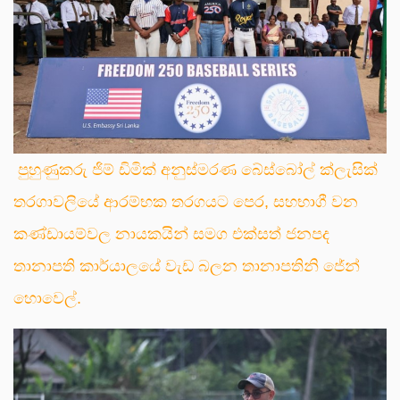
පුහුණුකරු ජිම් ඩිමික් අනුස්මරණ බේස්බෝල් ක්ලැසික්
තරගාවලියේ ආරම්භක තරගයට පෙර, සහභාගී වන
කණ්ඩායම්වල නායකයින් සමග එක්සත් ජනපද
තානාපති කාර්යාලයේ වැඩ බලන තානාපතිනි ජේන්
හොවෙල්.