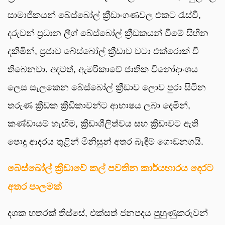
සාමාජිකයන් බේස්බෝල් ක්‍රීඩාංගණවල එකට රැස්වී,
දරුවන් ප්‍රධාන ලීග් බේස්බෝල් ක්‍රීඩකයන් වීමේ සිහින
දකිමින්, ප්‍රජාව බේස්බෝල් ක්‍රීඩාව වටා එක්රොක් වී
තිබෙනවා. අදටත්, ඇමරිකාවේ ජාතික විනෝදාංශය
ලෙස සැලකෙන බේස්බෝල් ක්‍රීඩාව ලොව පුරා සිටින
තරුණ ක්‍රීඩක ක්‍රීඩිකාවන්ට ආභාෂය ලබා දෙමින්,
කණ්ඩායම් හැඟීම, ක්‍රීඩාශීලිත්වය සහ ක්‍රීඩාවට ඇති
පොදු ආදරය තුළින් මිනිසුන් අතර බැඳීම් ගොඩනගයි.
බේස්බෝල් ක්‍රීඩාවේ කල් පවතින කාර්යභාරය දෙරට
අතර පාලමක්
දශක හතරක් තිස්සේ, එක්සත් ජනපදය පුහුණුකරුවන්