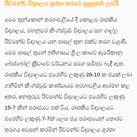
රිච්මන්ඩ් විද්‍යාලය ශූරතා තරයට සුදුසුකම් ලබයි
මෙම තුන්කොන් තරගාවලියේ දී කොළඹ රාජකීය
විද්‍යාලය, මහනුවර කිංග්ස්වුඩ් විද්‍යාලය සහ ගාල්ල
රිච්මන්ඩ් විද්‍යාලය යන පාසල් තුන එක්ව තරග වැදුණි.
මෙම පාසල් තුනේ ඉතිහාසය ශ්‍රී ලංකාවේ ඇමරිකානු
බේස්බෝල් ක්‍රීඩාවේ වර්ධනය සමග සමීපව බැඳී ඇත.
රාජකීය විද්‍යාලයට එරෙහිව ලකුණු 26-10 ක ජයක් ලබා
ගනිමින් කිංග්ස්වුඩ් කණ්ඩායම තරගාවලිය ආරම්භ කළ
අතර, අනතුරුව රිච්මන්ඩ් විද්‍යාලයට එරෙහිව ලකුණු
15-7 කින් පරාජයට පත් විය. රාජකීය විද්‍යාලයට
එරෙහිව ලකුණු 7-7ක් ලෙස ජය පරාජයෙන් තොරව
තරගය අවසන් කරමින් රිච්මන්ඩ් විද්‍යාලය ශූරතා