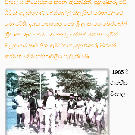
විද්‍යාලය නියෝජනය කරන ක්‍රීඩකයින්, පුහුණුකරු ජිම්
ඩිමික් අනුස්මරණ බේස්බෝල් ක්ලැසික් තරඟාවලියේ
තරා වදිති. දශක හතරකට පෙර ශ්‍රී ලංකාවේ බේස්බෝල්
ක්‍රීඩාවේ ආරම්භයට දායක වූ එක්සත් ජනපද මැරීන්
බළකායේ සාමාජික ඇමරිකානු පුහුණුකරු සිහිපත්
කරමින් මෙම තරඟාවලිය පැවැත්විණි.
1985 දී
රාජකීය
විද්‍යාල