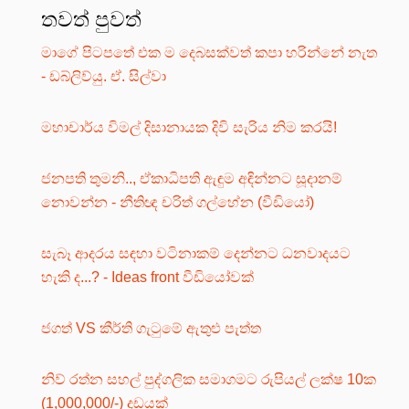
තවත් පුවත්
මාගේ පිටපතේ එක ම දෙබසක්වත් කපා හරින්නේ නැත
- ඩබ්ලිව්යු. ඒ. සිල්වා
මහාචාර්ය විමල් දිසානායක දිවි සැරිය නිම කරයි!
ජනපති තුමනි.., ඒකාධිපති ඇඳුම අඳින්නට සූදානම්
නොවන්න - නීතිඥ චරිත් ගල්හේන (වීඩියෝ)
සැබෑ ආදරය සඳහා වටිනාකම් දෙන්නට ධනවාදයට
හැකි ද...? - Ideas front වීඩියෝවක්
ජගත් VS කීර්ති ගැටුමේ ඇතුළු පැත්ත
නිව් රත්න සහල් පුද්ගලික සමාගමට රුපියල් ලක්ෂ 10ක
(1,000,000/-) දඩයක්