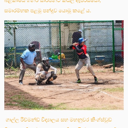
බළකායේ ගනරි සාර්ජන්ට් කයිල් ඇපරිසියෝ,
සමාරම්භක පළමු පන්දුව යොමු කළේ ය.
ගාල්ල රිච්මන්ඩ් විද්‍යාලය සහ මහනුවර කිංග්ස්වුඩ්