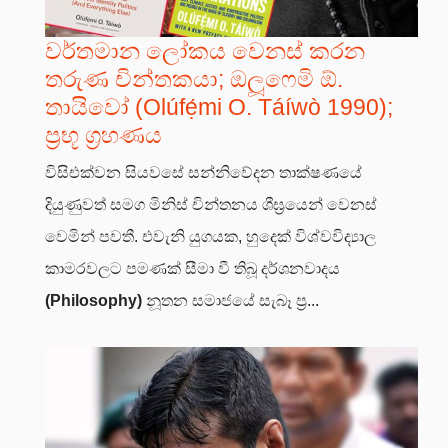
වර්තමාන ලෝකය වෙනස් කරන
තරුණ චින්තකයා; ඔලූෆෙමි ඕ.
තායිවෝ (Olúfẹ́mi O. Táíwò 1990);
ප්‍රභූ ග්‍රහණය
විසිඑක්වන සියවසේ සන්නිවේදන තාක්ෂණයේ
දියුණුවත් සමග මිනිස් චින්තනය ශීඝ්‍රයෙන් වෙනස්
වෙමින් පවතී. එවැනි යුගයක, හුදෙක් විශ්වවිද්‍යාල
කාමරවලට පමණක් සීමා වී තිබූ දර්ශනවාදය
(Philosophy)
නූතන සමාජයේ සැබෑ ප්‍ර...