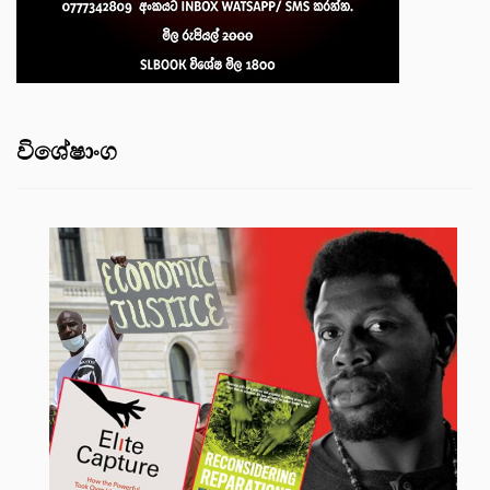
විශේෂාංග