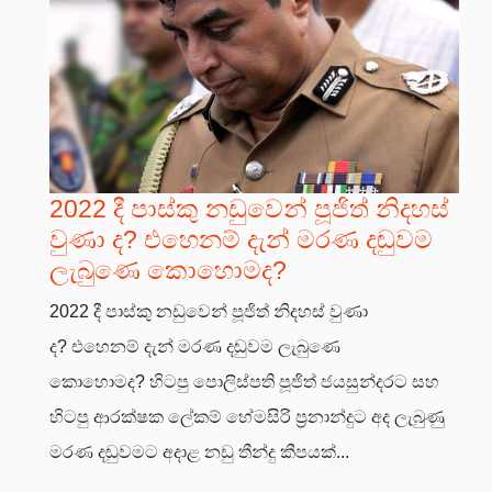
2022 දී පාස්කු නඩුවෙන් පූජිත් නිදහස්
වුණා ද? එහෙනම් දැන් මරණ දඬුවම
ලැබුණෙ කොහොමද?
2022 දී පාස්කු නඩුවෙන් පූජිත් නිදහස් වුණා
ද? එහෙනම් දැන් මරණ දඬුවම ලැබුණෙ
කොහොමද? හිටපු පොලිස්පති පූජිත් ජයසුන්දරට සහ
හිටපු ආරක්ෂක ලේකම් හේමසිරි ප්‍රනාන්දුට අද ලැබුණු
මරණ දඬුවමට අදාළ නඩු තීන්දු කීපයක්...