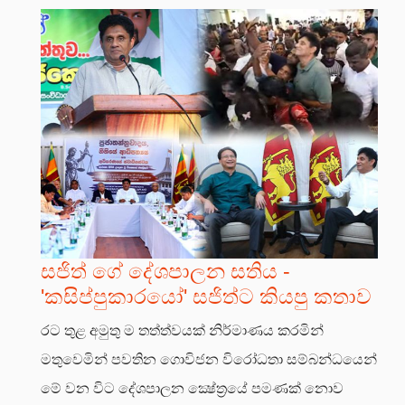
සජිත් ගේ දේශපාලන සතිය -
'කසිප්පුකාරයෝ' සජිත්ට කියපු කතාව
රට තුළ අමුතු ම තත්ත්වයක් නිර්මාණය කරමින්
මතුවෙමින් පවතින ගොවිජන විරෝධතා සම්බන්ධයෙන්
මේ වන විට දේශපාලන ක්‍ෂේත්‍රයේ පමණක් නොව