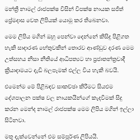
මන්ත්‍රී නාමල් රාජපක්ෂ විසින් විපක්ෂ නායක සජිත්
ප්‍රේමදාස වෙත ලිපියක් යොමු කර තිබෙනවා.
මෙම ලිපිය මගින් ඔහු පෙන්වා දෙන්නේ කිසිදු පිළිගත
හැකි සාදාරණ හේතුවකින් තොරව ආණ්ඩුව දරණ මෙම
උත්සහය නිසා නීතියේ ආධිපත්‍යට හා ප්‍රජාතන්ත්‍රවාදී
ක්‍රියාදාමයට දැඩි බලපෑමක් එල්ල විය හැකි බවයි.
එමෙන්ම මේ පිළිබඳව සාකච්ඡා කිරීමට සියළුම
දේශපාලන පක්ෂ වල නායකයින්ගේ කැදවීමක් සිදු
කරන මෙන්ද නාමල් රාජපක්ෂ මෙම ලිපිය මගින් ඉල්ලා
සිටිනවා.
මතු දැක්වෙන්නේ එම සම්පූර්ණ ලිපියයි.