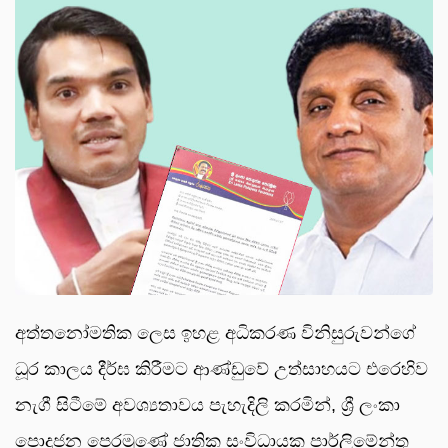
අත්තනෝමතික ලෙස ඉහළ අධිකරණ විනිසුරුවන්ගේ
ධූර කාලය දීර්ඝ කිරීමට ආණ්ඩුවේ උත්සාහයට එරෙහිව
නැගී සිටීමේ අවශ්‍යතාවය පැහැදිලි කරමින්, ශ්‍රී ලංකා
පොදුජන පෙරමුණේ ජාතික සංවිධායක පාර්ලිමේන්තු