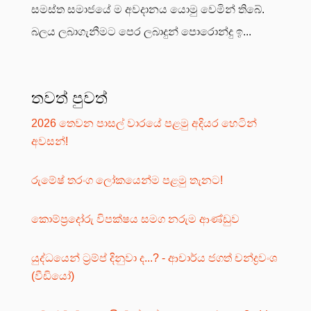
සමස්ත සමාජයේ ම අවදානය යොමු වෙමින් තිබේ.
බලය ලබාගැනීමට පෙර ලබාදුන් පොරොන්දු ඉ...
තවත් පුවත්
2026 තෙවන පාසල් වාරයේ පළමු අදියර හෙටින්
අවසන්!
රුමේෂ් තරංග ලෝකයෙන්ම පළමු තැනට!
කොම්ප්‍රදෝරු විපක්ෂය සමග නරුම ආණ්ඩුව
යුද්ධයෙන් ට්‍රම්ප් දිනුවා ද...? - ආචාර්ය ජගත් චන්ද්‍රවංශ
(වීඩියෝ)