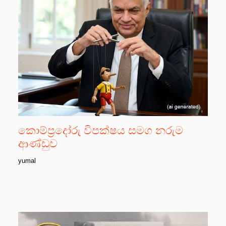
කොම්ප්‍රදෝරු විපක්ෂය සමග නරුම
ආණ්ඩුව
yumal