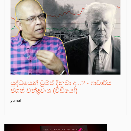
යුද්ධයෙන් ට්‍රම්ප් දිනුවා ද...? - ආචාර්ය
ජගත් චන්ද්‍රවංශ (වීඩියෝ)
yumal