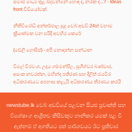
සමාජ මාධ්‍ය තුළ සිදුවන්නේ හොඳ ද, නරක ද...? - Ideas
front වීඩියෝවක්
නීතිවිරෝධී අන්තර්ජාල සූදු වෙබ් අඩවි 24ක් වහාම
ක්‍රියාත්මක වන පරිදි අවහිර කෙරේ
(ඩේලි ගොසිප්) - අපි නොදන්න සන්ධාන
විමල් වීරවංශ, උදය ගම්මන්පිල, සුගීශ්වර බණ්ඩාර,
අසංක නවරත්න, මහින්ද පතිරණ සහ දිලිත් ජයවීර
අධිකරණයට අපහාස කළැයි අධිකරණය තීරණය කරයි
newstube.lk වෙබ් අඩවියේ පළවන සියළු ප්‍රවෘත්ති සහ
විශේෂාංග ආශ්‍රිතව කිසිවකුට හානිකර යමක් පළ වී
ඇත්නම් ඒ අගතියට පත් පාර්ශවයට ඊට ප්‍රතිචාර