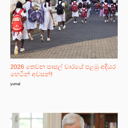
2026 තෙවන පාසල් වාරයේ පළමු අදියර
හෙටින් අවසන්!
yumal