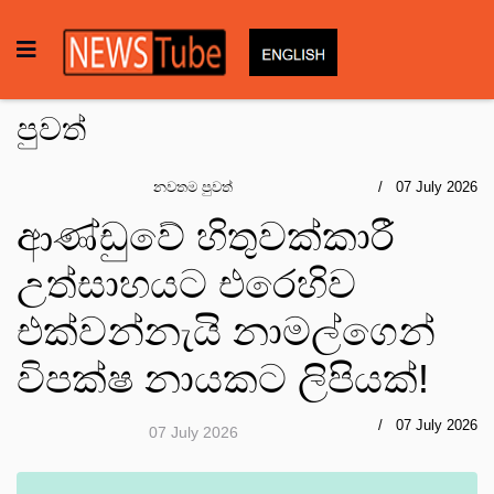
පුවත්
නවතම පුවත්
07 July 2026
ආණ්ඩුවේ හිතුවක්කාරී
උත්සාහයට එරෙහිව
එක්වන්නැයි නාමල්ගෙන්
විපක්ෂ නායකට ලිපියක්!
07 July 2026
07 July 2026