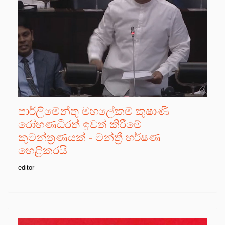
පාර්ලිමේන්තු මහලේකම් කුෂාණි
රෝහණධීරත් ඉවත් කිරීමේ
කුමන්ත්‍රණයක් - මන්ත්‍රී හර්ෂණ
හෙළිකරයි
editor