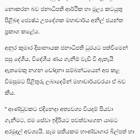
නොකරන බව ජනාධිපති ආර්ථික හා මූල්‍ය කටයුතු
පිළිබඳ ජ්‍යෙෂ්ඨ උපදේශක මහාචාර්ය අනිල් ජයන්ත
ප්‍රකාශ කළේය.
අනුර කුමාර දිසානායක ජනාධිපති ධුරයට පත්විමෙන්
පසු දේශීය, විදේශීය ණය ගැනීම් වැඩි වී ඇතැයි
ඇතමෙකු නගන චෝදනා සම්බන්ධයෙන් අප කළ
විමසුමට පිළිතුරු ලබාදෙමින් මහාචාර්යවරයා ඒ බව
කීය.
'' ආණ්ඩුවකට එදිනෙදා අත්‍යවශ්‍ය වියදම් පියවා
ගැනීමට, එම සේවා ඉදිරියට පවත්වාගෙන යාමට
අරමුදල් අවශ්‍යයි. සෑම සතියකම භාණ්ඩාගාර බිල්පත් හා