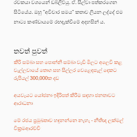
රචකයා වශයෙන් ඩබ්ලිව්යු. ඒ. සිල්වා පත්කරගෙන
සිටියේය. ඔහු "අවිචාර සමය" කතාව ලියන ලද්දේ එම
නාට්‍ය කණ්ඩායමේ රඟදැක්වීමේ අදහසින් ය.
තවත් පුවත්
කීරි සම්බා සහ පොන්නි සම්බා වැඩි මිලට අලෙවි කළ
වැල්ලවායේ තොග සහ සිල්ලර වෙළෙඳසැල් දෙකට
රුපියල් 300,000ක දඩ
අයවැයට යෝජනා ඉදිරිපත් කිරීම සඳහා ජනතාවට
ආරාධනා
මේ රජය ප්‍රමුඛතාව හඳුනන්නෙ නැහැ - නීතිඥ ලක්මල්
වික්‍රමආරච්චි