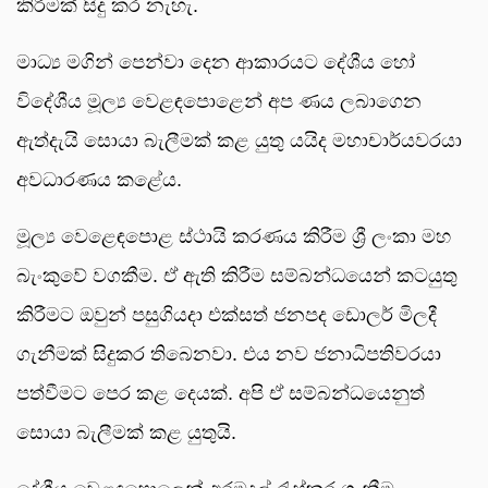
කිරීමක් සිදු කර නැහැ.
මාධ්‍ය මගින් පෙන්වා දෙන ආකාරයට දේශීය හෝ
විදේශීය මූල්‍ය වෙළඳපොළෙන් අප ණය ලබාගෙන
ඇත්දැයි සොයා බැලීමක් කළ යුතු යයිද මහාචාර්යවරයා
අවධාරණය කළේය.
මූල්‍ය වෙළෙඳපොළ ස්ථායි කරණය කිරීම ශ්‍රී ලංකා මහ
බැංකුවේ වගකීම. ඒ ඇති කිරීම සම්බන්ධයෙන් කටයුතු
කිරීමට ඔවුන් පසුගියදා එක්සත් ජනපද ඩොලර් මිලදී
ගැනීමක් සිදුකර තිබෙනවා. එය නව ජනාධිපතිවරයා
පත්වීමට පෙර කළ දෙයක්. අපි ඒ සම්බන්ධයෙනුත්
සොයා බැලීමක් කළ යුතුයි.