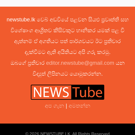
newstube.lk වෙබ් අඩවියේ පළවන සියළු ප්‍රවෘත්ති සහ
විශේෂාංග ආශ්‍රිතව කිසිවකුට හානිකර යමක් පළ වී
ඇත්නම් ඒ අගතියට පත් පාර්ශවයට ඊට ප්‍රතිචාර
දැක්වීමට ඇති අයිතියට අපි ගරු කරමු.
ඔබගේ ප්‍රතිචාර
editor.newstube@gmail.com
යන
විද්‍යුත් ලිපිනයට යොමුකරන්න.
අප ගැන
|
අමතන්න
© 2026 NEWSTUBE.LK. All Rights Reserved