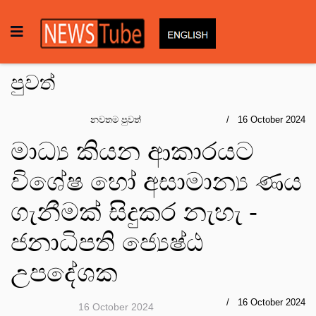
පුවත්
නවතම පුවත්
16 October 2024
මාධ්‍ය කියන ආකාරයට
විශේෂ හෝ අසාමාන්‍ය ණය
ගැනීමක් සිදුකර නැහැ -
ජනාධිපති ජ්‍යෙෂ්ඨ
උපදේශක
16 October 2024
16 October 2024