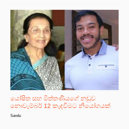
යෝෂිත සහ මිත්තණියගේ නඩුව
නොවැම්බර් 12 කැඳවීමට නියෝගයක්
Sandu