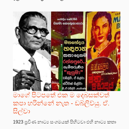
මාගේ පිටපතේ එක ම දෙබසක්වත්
කපා හරින්නේ නැත - ඩබ්ලිව්යු. ඒ.
සිල්වා
1923 ප්‍රවීණ නාට්‍ය සංගමයක් පිහිටවා එහි නාට්‍ය කතා