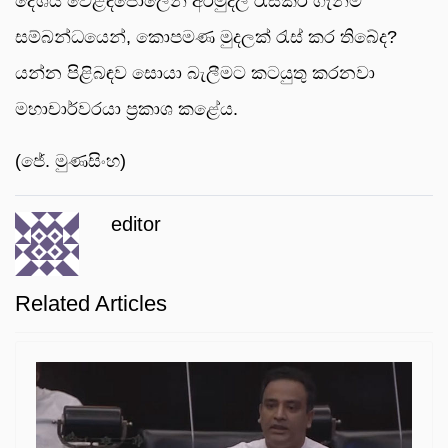
දේශීය වෙළඳපොලෙන් අරමුදල් රැස්කර ගැනීම
සම්බන්ධයෙන්, කොපමණ මුදලක් රැස් කර තිබේද?
යන්න පිළිබඳව සොයා බැලීමට කටයුතු කරනවා
මහාචාර්වරයා ප්‍රකාශ කළේය.
(ජේ. මුණසිංහ)
editor
Related Articles