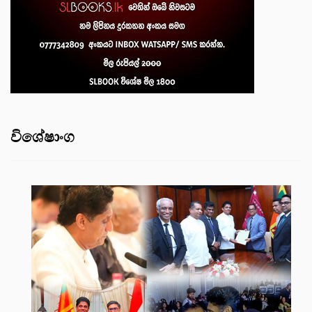
විශේෂාංග