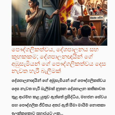
පෞද්ගලිකත්වය, දේශපාලනය සහ
කුහකකම; දේශපාලනඥයින් ගේ
අඹුසැමියන් ගේ පෞද්ගලිකත්වය දෙස
නැවත හැරී බැලීමක්
දේශපාලනඥයින් ගේ අඹුසැමියන් ගේ පෞද්ගලිකත්වය
දෙස නැවත හැරී බැලීමක්
නූතන දේශපාලන කතිකාවත
තුළ ආරම්භ කළ යුතුව ඇත්තේ ප්‍රසිද්ධිය, මහජන සේවය
සහ පෞද්ගලික ජීවිතය අතර ඇති සීමා මායිම් නොතකා
ඉලක්කකොට ප්‍රහාරයට ලක...