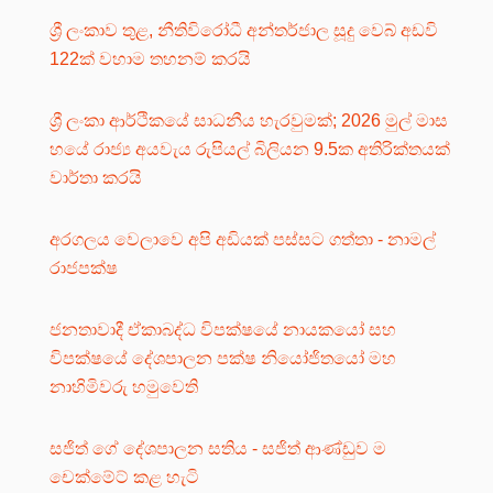
ශ්‍රී ලංකාව තුළ, නීතිවිරෝධී අන්තර්ජාල සූදු වෙබ් අඩවි
122ක් වහාම තහනම් කරයි
ශ්‍රී ලංකා ආර්ථිකයේ සාධනීය හැරවුමක්; 2026 මුල් මාස
හයේ රාජ්‍ය අයවැය රුපියල් බිලියන 9.5ක අතිරික්තයක්
වාර්තා කරයි
අරගලය වෙලාවෙ අපි අඩියක් පස්සට ගත්තා - නාමල්
රාජපක්ෂ
ජනතාවාදී ඒකාබද්ධ විපක්ෂයේ නායකයෝ සහ
විපක්ෂයේ දේශපාලන පක්ෂ නියෝජිතයෝ මහ
නාහිමිවරු හමුවෙති
සජිත් ගේ දේශපාලන සතිය - සජිත් ආණ්ඩුව ම
චෙක්මේට් කළ හැටි