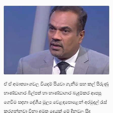
ඒ ඒ අමාත්‍යාංශවල වියදම් පියවා ගැනීම සහ කල් පිරුණු
භාණ්ඩාගාර බිල්පත් හා භාණ්ඩාගාර බැඳුම්කර ආපසු
ගෙවීම සඳහා දේශීය මූල්‍ය වෙළඳපොළෙන් අරමුදල් රැස්
කරගන්නවා විනා අමුතු දෙයක් මේ දිනවල සිදු