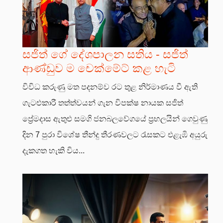
සජිත් ගේ දේශපාලන සතිය - සජිත්
ආණ්ඩුව ම චෙක්මේට් කළ හැටි
විවිධ කරුණු මත පදනම්ව රට තුළ නිර්මාණය වී ඇති
ගැටළුකාරී තත්ත්වයන් ගැන විපක්ෂ නායක සජිත්
ප්‍රේමදාස ඇතුළු සමගි ජනබලවේගයේ ප්‍රභලයින් ගෙවුණු
දින 7 පුරා විශේෂ තීන්දු තීරණවලට රැසකට එළැඹි අයුරු
දැකගත හැකි විය...