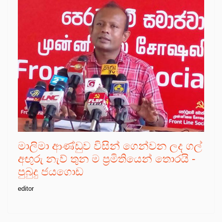
මාලිමා ආණ්ඩුව විසින් ගෙන්වන ලද ගල්
අඟුරු නැව් තුන ම ප්‍රමිතියෙන් තොරයි -
පුබුදු ජයගොඩ
editor