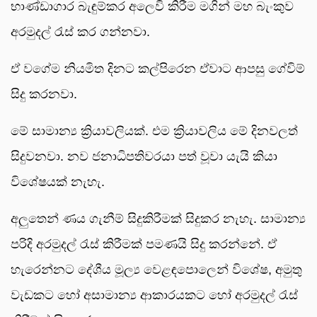
භාණ්ඩාගාර බැඳුම්කර අලෙවි කිරීම මගින් මහ බැංකුව
අරමුදල් රැස් කර ගන්නවා.
ඒ වගේම නියමිත දිනට කල්පිරෙන ඒවාට ආපසු ගේවිම්
සිදු කරනවා.
මේ සාමාන්‍ය ක්‍රියාවලියක්. එම ක්‍රියාවලිය මේ දිනවලත්
සිදුවනවා. නව ජනාධිපතිවරයා පත් වූවා යැයි කියා
විශේෂයක් නැහැ.
අලුතෙන් ණය ගැනීම් සිදුකිරීමක් සිදුකර නැහැ. සාමාන්‍ය
පරිදි අරමුදල් රැස් කිරීමක් පමණයි සිදු කරන්නේ. ඒ
හැරෙන්නට දේශීය මූල්‍ය වෙළඳපොලෙන් විශේෂ, අමුතු
වැඩකට හෝ අසාමාන්‍ය ආකාරයකට හෝ අරමුදල් රැස්