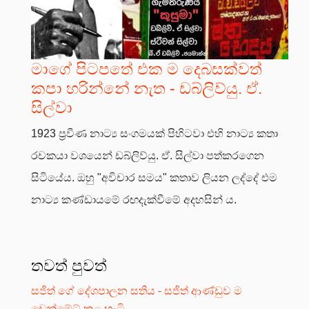
මාගේ පිටපතේ එක ම දෙබසක්වත්
කපා හරින්නේ නැත - ඩබ්ලිව්යු. ඒ.
සිල්වා
1923 ප්‍රවීණ නාට්‍ය සංගමයක් පිහිටවා එහි නාට්‍ය කතා
රචකයා වශයෙන් ඩබ්ලිව්යු. ඒ. සිල්වා පත්කරගෙන
සිටියේය. ඔහු "අවිචාර සමය" කතාව ලියන ලද්දේ එම
නාට්‍ය කණ්ඩායමේ රඟදැක්වීමේ අදහසින් ය.
තවත් පුවත්
සජිත් ගේ දේශපාලන සතිය - සජිත් ආණ්ඩුව ම
චෙක්මේට් කළ හැටි