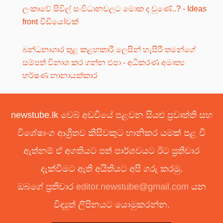
ලංකාවේ සිවිල් සංවිධානවලට මොක ද වුණේ..? - Ideas
front වීඩියෝවක්
බන්ධනාගාර තුළ කළහකාරී ලෙසින් හැසිරී තමන්ගේ
සම්පත් විනාශ කර ගන්න එපා - අධිකරණ අමාත්‍ය
හර්ෂණ නානායක්කාර
newstube.lk වෙබ් අඩවියේ පළවන සියළු ප්‍රවෘත්ති සහ
විශේෂාංග ආශ්‍රිතව කිසිවකුට හානිකර යමක් පළ වී
ඇත්නම් ඒ අගතියට පත් පාර්ශවයට ඊට ප්‍රතිචාර
දැක්වීමට ඇති අයිතියට අපි ගරු කරමු.
ඔබගේ ප්‍රතිචාර
editor.newstube@gmail.com
යන
විද්‍යුත් ලිපිනයට යොමුකරන්න.