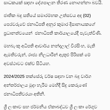
සාධකයක් සඳහා දේශපාලන තීරණ නොගන්නා බවයි.
ජාතික බදු සතියේ සමාරම්භක උත්සවය අද (02)
පෙරවරුවේ ජනාධිපති අනුර කුමාර දිසානායකගේ
ප්‍රධානත්වයෙන් ජනාධිපති කාර්යාලයේදී පැවැත්විණි.
මහබැංකු අධිපති ආචාර්ය නන්දලාල් වීරසිංහ, මැති
ඇමතිවරුන්, රාජ්‍ය නිලධාරීන් ඇතුළු පිරිසක් මේ
අවස්ථාවට එක්ව සිටියහ.
2024/2025 තක්සේරු වර්ෂ සඳහා වන බදු වාර්ග
අන්තර්ජාලය මුදා හැරීම මෙහිදී සිදු කෙරුණේ
ජනාධිපතිවරයා අතිනි.
ශ්‍රී ලංකාව සහ ජර්මනිය ඒකාබද්ධව ශ්‍රී ලංකා රේගුව