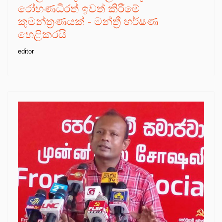
රෝහණධීරත් ඉවත් කිරීමේ
කුමන්ත්‍රණයක් - මන්ත්‍රී හර්ෂණ
හෙළිකරයි
editor