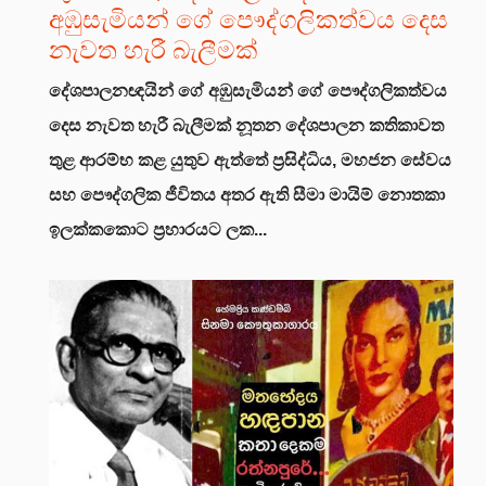
අඹුසැමියන් ගේ පෞද්ගලිකත්වය දෙස
නැවත හැරී බැලීමක්
දේශපාලනඥයින් ගේ අඹුසැමියන් ගේ පෞද්ගලිකත්වය
දෙස නැවත හැරී බැලීමක්
නූතන දේශපාලන කතිකාවත
තුළ ආරම්භ කළ යුතුව ඇත්තේ ප්‍රසිද්ධිය, මහජන සේවය
සහ පෞද්ගලික ජීවිතය අතර ඇති සීමා මායිම් නොතකා
ඉලක්කකොට ප්‍රහාරයට ලක...