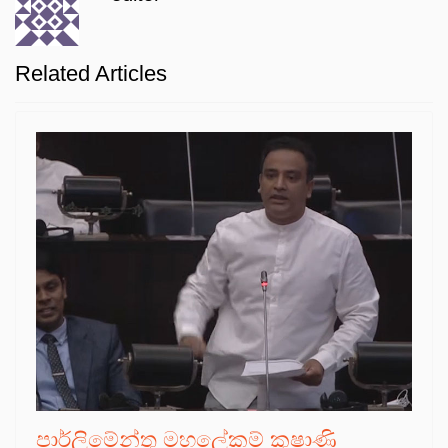
Related Articles
පාර්ලිමේන්තු මහලේකම් කුෂාණි