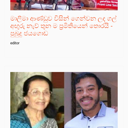
මාලිමා ආණ්ඩුව විසින් ගෙන්වන ලද ගල්
අඟුරු නැව් තුන ම ප්‍රමිතියෙන් තොරයි -
පුබුදු ජයගොඩ
editor