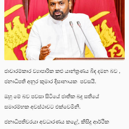
ජාවාරම්කාර ව්‍යාපාරික කළු යාන්ත්‍රණය බිඳ දමන බව ,
ජනාධිපති අනුර කුමාර දිසානායක පවසයි.
ඔහු මේ බව පවසා සිටියේ ජාතික බදු සතියේ
සමාරම්භක අවස්ථාවට එක්වෙමිනි.
ජනාධිපතිවරයා අවධාරණය කළේ, කිසිදු ආර්ථික