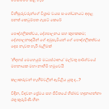
විනිසුරුවරුන්ගේ විශ්‍රාම වයස සංශෝධනයට අදාළ
පනත් කෙටුම්පත ගැසට් කෙරේ
පෞද්ගලිකත්වය, දේශපාලනය සහ කුහකකම;
දේශපාලනඥයින් ගේ අඹුසැමියන් ගේ පෞද්ගලිකත්වය
දෙස නැවත හැරී බැලීමක්
'නිදහස් මෙහෙයුම් මධ්‍යස්ථානය' මල්වතු පාර්ශ්වයේ
මහනායක මහා නාහිමි හමුවෙයි
කලාකරුවන් හැඟීම්වලින් ඇවිළිය යුතු ද...?
විඳින, විඳවන ප්‍රේමය සහ ජීවිතයේ හිස්බව හඳුනාගන්නා
රතු කුරුමිණි හීන