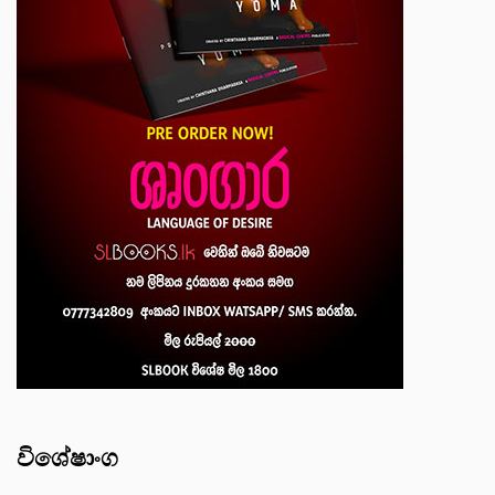
විශේෂාංග