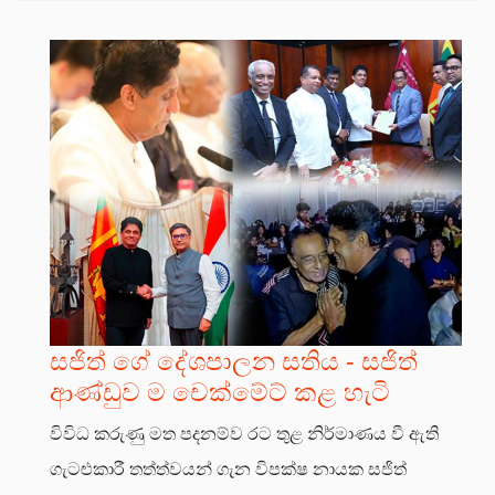
සජිත් ගේ දේශපාලන සතිය - සජිත්
ආණ්ඩුව ම චෙක්මේට් කළ හැටි
විවිධ කරුණු මත පදනම්ව රට තුළ නිර්මාණය වී ඇති
ගැටළුකාරී තත්ත්වයන් ගැන විපක්ෂ නායක සජිත්