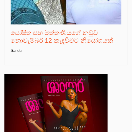
යෝෂිත සහ මිත්තණියගේ නඩුව
නොවැම්බර් 12 කැඳවීමට නියෝගයක්
Sandu