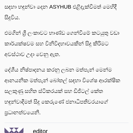
සඳහා හඳුන්වා දෙන ASYHUB එළිදැක්වීමත් මෙහිදී
සිදුවිය.
එමගින් ශ්‍රී ලංකාවට භාණ්ඩ ගෙන්වීමේ කටයුතු වඩා
කාර්යක්ෂවම සහ විනිවිදභාවයකින් සිදු කිරිමට
අවස්ථාව උදා වෙනු ඇත.
දේශීය නිෂ්පාදනය කරනු ලබන මත්පැන් මෙන්ම
ආනයනික මත්පැන් බෝතල් සඳහා විශේෂ ආරක්ෂික
සලකුණු සහිත ස්ටිකරයක් සහ ඩිජිටල් කේත
හඳුන්වාදීමත් සිදු කෙරුණේ ජනාධිපතිවරයාගේ
ප්‍රධානත්වයෙනි.
editor