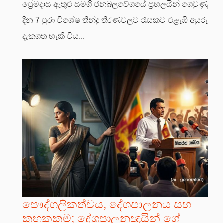
ප්‍රේමදාස ඇතුළු සමගි ජනබලවේගයේ ප්‍රභලයින් ගෙවුණු
දින 7 පුරා විශේෂ තීන්දු තීරණවලට රැසකට එළැඹි අයුරු
දැකගත හැකි විය...
පෞද්ගලිකත්වය, දේශපාලනය සහ
කුහකකම; දේශපාලනඥයින් ගේ