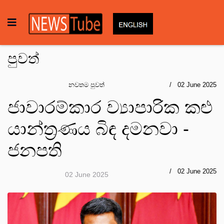
පුවත්
නවතම පුවත්
02 June 2025
ජාවාරම්කාර ව්‍යාපාරික කළු
යාන්ත්‍රණය බිඳ දමනවා -
ජනපති
02 June 2025
02 June 2025