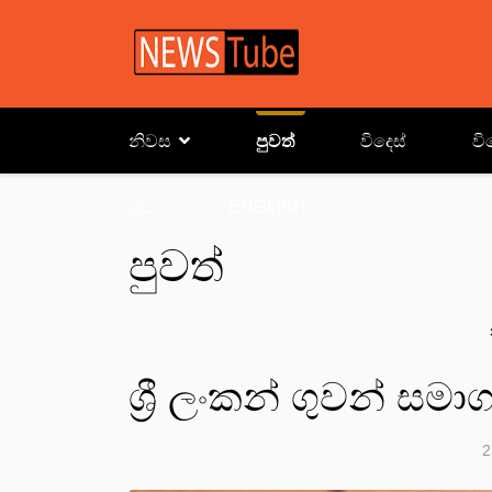
නිවස
පුවත්
විදෙස්
වි
ක්‍රිඩා
ENGLISH
පුවත්
ශ්‍රී ලංකන් ගුවන් සම
2