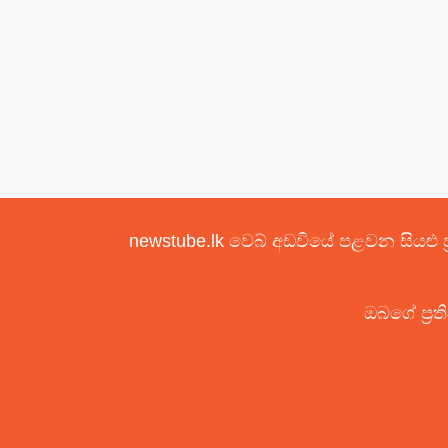
newstube.lk වෙබ් අඩවියේ පළවන සියළු ප
ඔබගේ ප්‍රත