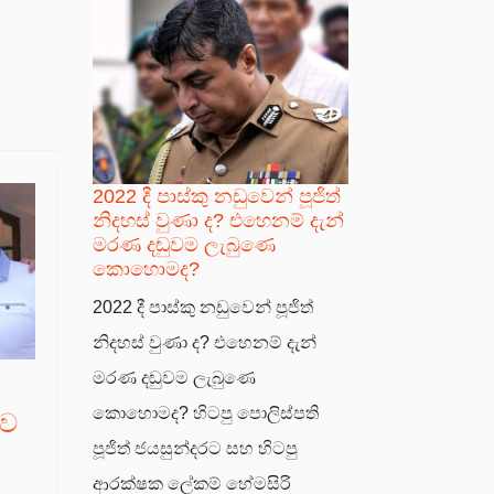
2022 දී පාස්කු නඩුවෙන් පූජිත්
නිදහස් වුණා ද? එහෙනම් දැන්
මරණ දඬුවම ලැබුණෙ
කොහොමද?
2022 දී පාස්කු නඩුවෙන් පූජිත්
නිදහස් වුණා ද? එහෙනම් දැන්
මරණ දඬුවම ලැබුණෙ
කොහොමද? හිටපු පොලිස්පති
ුව
පූජිත් ජයසුන්දරට සහ හිටපු
ආරක්ෂක ලේකම් හේමසිරි