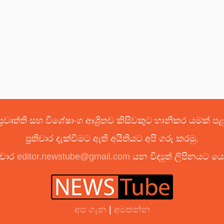
්‍රවෘත්ති සහ විශේෂාංග ආශ්‍රිතව කිසිවකුට හානිකර යමක් 
ප්‍රතිචාර දැක්වීමට ඇති අයිතියට අපි ගරු කරමු.
ිචාර
editor.newstube@gmail.com
යන විද්‍යුත් ලිපිනයට 
අප ගැන
|
අමතන්න