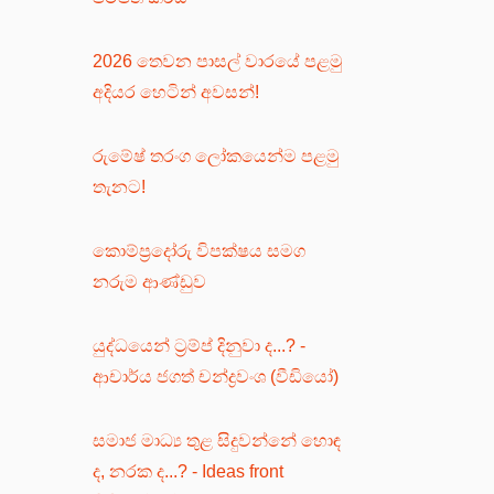
2026 තෙවන පාසල් වාරයේ පළමු
අදියර හෙටින් අවසන්!
රුමේෂ් තරංග ලෝකයෙන්ම පළමු
තැනට!
කොම්ප්‍රදෝරු විපක්ෂය සමග
නරුම ආණ්ඩුව
යුද්ධයෙන් ට්‍රම්ප් දිනුවා ද...? -
ආචාර්ය ජගත් චන්ද්‍රවංශ (වීඩියෝ)
සමාජ මාධ්‍ය තුළ සිදුවන්නේ හොඳ
ද, නරක ද...? - Ideas front