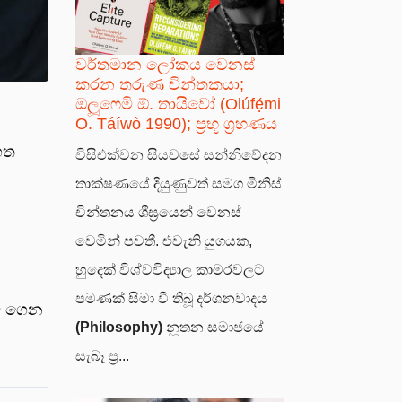
වර්තමාන ලෝකය වෙනස්
කරන තරුණ චින්තකයා;
ඔලූෆෙමි ඕ. තායිවෝ (Olúfẹ́mi
O. Táíwò 1990); ප්‍රභූ ග්‍රහණය
රගත
විසිඑක්වන සියවසේ සන්නිවේදන
තාක්ෂණයේ දියුණුවත් සමග මිනිස්
චින්තනය ශීඝ්‍රයෙන් වෙනස්
වෙමින් පවතී. එවැනි යුගයක,
හුදෙක් විශ්වවිද්‍යාල කාමරවලට
පමණක් සීමා වී තිබූ දර්ශනවාදය
වට ගෙන
(Philosophy)
නූතන සමාජයේ
සැබෑ ප්‍ර...