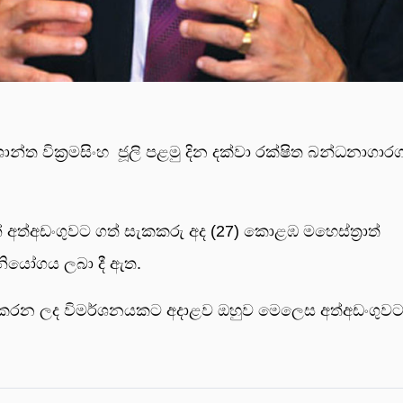
ිශාන්ත වික්‍රමසිංහ ජූලි පළමු දින දක්වා රක්ෂිත බන්ධනාගා
 අත්අඩංගුවට ගත් සැකකරු අද (27) කොළඹ මහෙස්ත්‍රාත්
 නියෝගය ලබා දී ඇත.
ිදු කරන ලද විමර්ශනයකට අදාළව ඔහුව මෙලෙස අත්අඩංගු