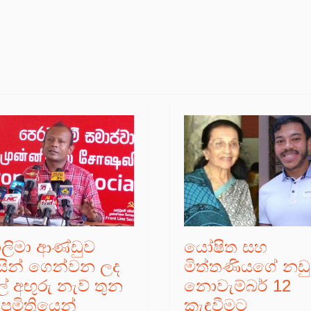
ාලිමා ආණ්ඩුව
යෝෂිත සහ
ිසින් ගෙන්වන ලද
මිත්තණියගේ නඩ
් අඟුරු නැව් තුන
නොවැම්බර් 12
ප්‍රමිතියෙන්
කැඳවීමට