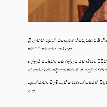
ශ්‍රී ලංකන් ගුවන් සමාගමේ හිටපු සභාපති න
කිරීමට නියෝග කර ඇත.
අල්ලස් චෝදනා මත අල්ලස් කොමිසම විසින්
අධිකරණයට ඉදිරිපත් කිරීමෙන් පසුවයි එම
ගුවන්යානා මිලදී ගැනීම සම්බන්ධයෙන් ස
ඇත.