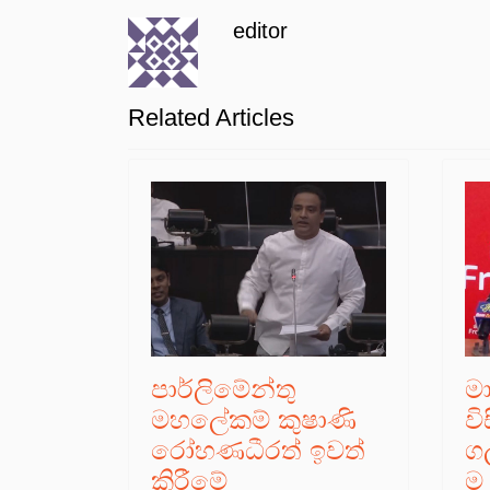
editor
Related Articles
පාර්ලිමේන්තු
ම
මහලේකම් කුෂාණි
ව
රෝහණධීරත් ඉවත්
ගල
කිරීමේ
ම 