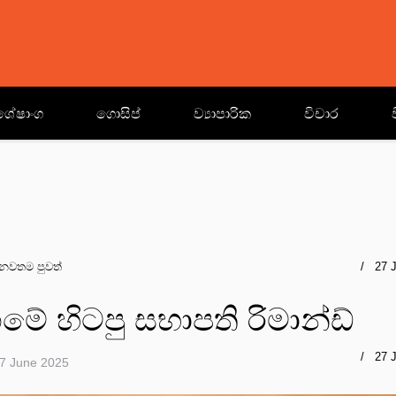
ශේෂාංග
ගොසිප්
ව්‍යාපාරික
විචාර
නවතම පුවත්
27 
ාගමේ හිටපු සභාපති රිමාන්ඩ්
27 
7 June 2025