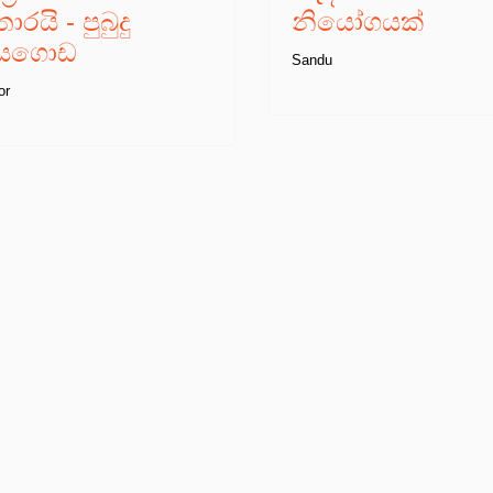
රයි - පුබුදු
නියෝගයක්
යගොඩ
Sandu
or