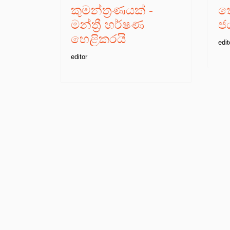
කුමන්ත්‍රණයක් -
තො
මන්ත්‍රී හර්ෂණ
ජ
හෙළිකරයි
edit
editor