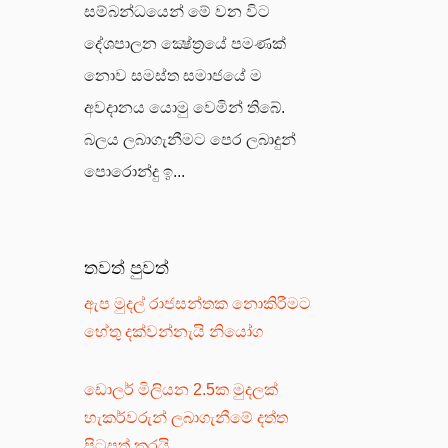
සම්බන්ධයෙන් මේ වන විට
දේශපාලන ක්‍ෂේත්‍රයේ පමණක්
නොව සමස්ත සමාජයේ ම
අවදානය යොමු වෙමින් තිබේ.
බලය ලබාගැනීමට පෙර ලබාදුන්
පොරොන්දු ඉ...
තවත් පුවත්
ඇප මුදල් රාජසන්තක නොකිරීමට
හේතු දක්වන්නැයි නියෝග
ඩොලර් මිලියන 2.5ක මුදලක්
හැකර්වරුන් ලබාගැනීමේ දත්ත
පිටපත් කරයි