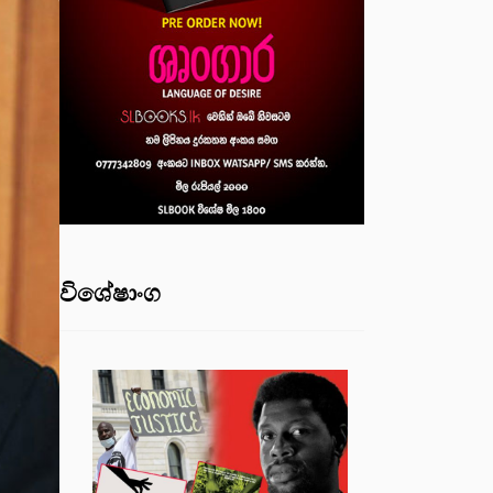
විශේෂාංග