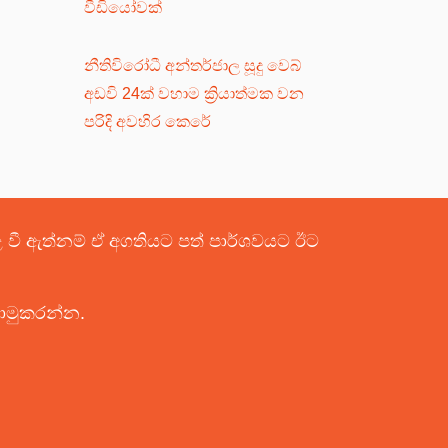
වීඩියෝවක්
නීතිවිරෝධී අන්තර්ජාල සූදු වෙබ්
අඩවි 24ක් වහාම ක්‍රියාත්මක වන
පරිදි අවහිර කෙරේ
පළ වී ඇත්නම් ඒ අගතියට පත් පාර්ශවයට ඊට
යොමුකරන්න.