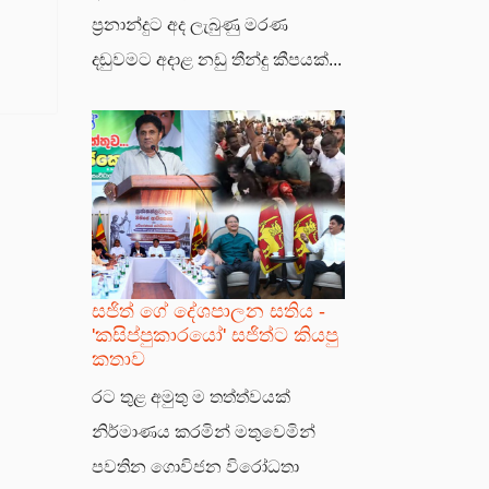
ප්‍රනාන්දුට අද ලැබුණු මරණ
දඬුවමට අදාළ නඩු තීන්දු කීපයක්...
සජිත් ගේ දේශපාලන සතිය -
'කසිප්පුකාරයෝ' සජිත්ට කියපු
කතාව
රට තුළ අමුතු ම තත්ත්වයක්
නිර්මාණය කරමින් මතුවෙමින්
පවතින ගොවිජන විරෝධතා