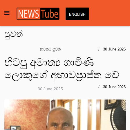
පුවත්
නවතම පුවත්
30 June 2025
හිටපු අමාත්‍ය ගාමිණී
ලොකුගේ අභාවප්‍රාප්ත වේ
30 June 2025
30 June 2025