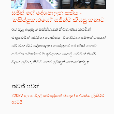
සජිත් ගේ දේශපාලන සතිය -
'කසිප්පුකාරයෝ' සජිත්ට කියපු කතාව
රට තුළ අමුතු ම තත්ත්වයක් නිර්මාණය කරමින්
මතුවෙමින් පවතින ගොවිජන විරෝධතා සම්බන්ධයෙන්
මේ වන විට දේශපාලන ක්‍ෂේත්‍රයේ පමණක් නොව
සමස්ත සමාජයේ ම අවදානය යොමු වෙමින් තිබේ.
බලය ලබාගැනීමට පෙර ලබාදුන් පොරොන්දු ඉ...
තවත් පුවත්
220kV භූගත විදුලි සම්ප්‍රේෂණ රැහැන් පද්ධතිය ඉදිකිරීම්
අරඹයි