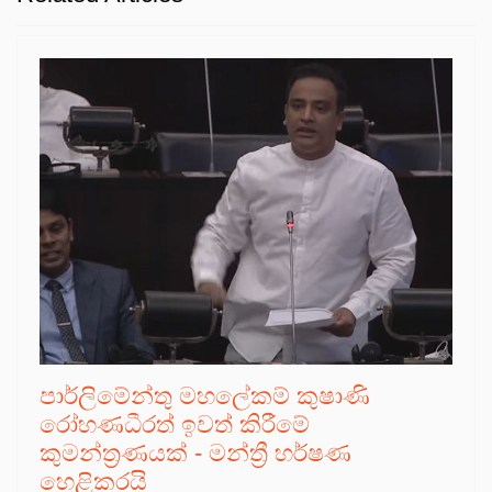
පාර්ලිමේන්තු මහලේකම් කුෂාණි
රෝහණධීරත් ඉවත් කිරීමේ
කුමන්ත්‍රණයක් - මන්ත්‍රී හර්ෂණ
හෙළිකරයි