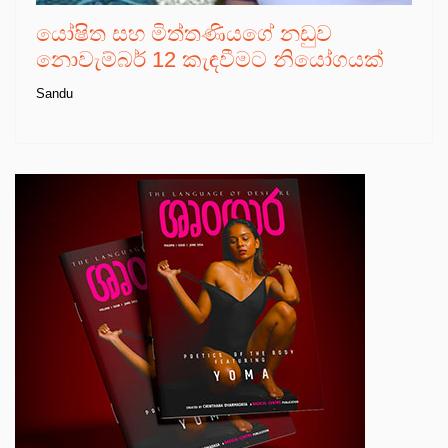
යෝෂිත සහ මිත්තණියගේ නඩුව
නොවැම්බර් 12 කැඳවීමට නියෝගයක්
Sandu