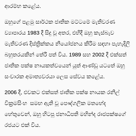
ආරම්භ කළේය.
ඔහුගේ පළමු සාර්ථක ජාතික මට්ටමේ මැතිවරණ
ව්‍යාපාරය 1983 දී සිදු වූ අතර, එහිදී ඔහු කැස්බෑව
මැතිවරණ දිස්ත්‍රික්කය නියෝජනය කිරීම සඳහා පැහැදිලි
බහුතරයකින් තේරී පත් විය. 1989 සහ 2002 දී එක්සත්
ජාතික පක්ෂ නායකත්වයෙන් යුත් ආණ්ඩු යටතේ ඔහු
සංචාරක අමාත්‍යවරයා ලෙස සේවය කළේය.
2006 දී, එවකට එක්සත් ජාතික පක්ෂ නායක රනිල්
වික්‍රමසිංහ සමඟ ඇති වූ පෞද්ගලික මතභේද
හේතුවෙන්, ඔහු හිටපු ජනාධිපති මහින්ද රාජපක්ෂගේ
රජයට එක් විය.