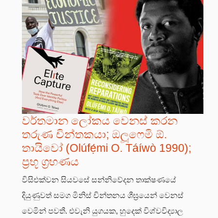
වර්තමාන ලෝකය වෙනස් කරන
තරුණ චින්තකයා; ඔලූෆෙමි ඕ.
තායිවෝ (Olúfẹ́mi O. Táíwò 1990);
ප්‍රභූ ග්‍රහණය
විසිඑක්වන සියවසේ සන්නිවේදන තාක්ෂණයේ
දියුණුවත් සමග මිනිස් චින්තනය ශීඝ්‍රයෙන් වෙනස්
වෙමින් පවතී. එවැනි යුගයක, හුදෙක් විශ්වවිද්‍යාල