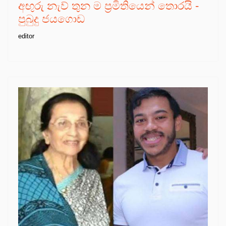
අඟුරු නැව් තුන ම ප්‍රමිතියෙන් තොරයි -
පුබුදු ජයගොඩ
editor