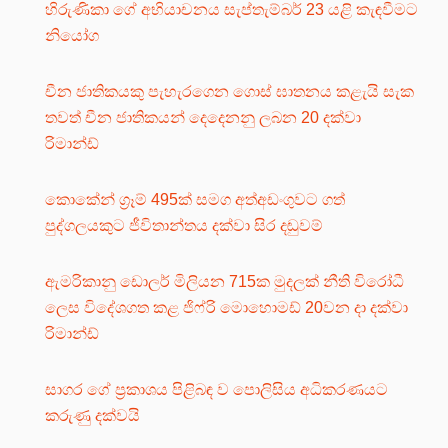
හිරුණිකා ගේ අභියාචනය සැප්තැම්බර් 23 යළි කැඳවීමට
නියෝග
චීන ජාතිකයකු පැහැරගෙන ගොස් ඝාතනය කළැයි සැක
තවත් චීන ජාතිකයන් දෙදෙනනු ලබන 20 දක්වා
රිමාන්ඩ්
කොකේන් ග්‍රෑම් 495ක් සමග අත්අඩංගුවට ගත්
පුද්ගලයකුට ජීවිතාන්තය දක්වා සිර දඬුවම්
ඇමරිකානු ඩොලර් මිලියන 715ක මුදලක් නීති විරෝධී
ලෙස විදේශගත කළ ජිෆ්රි මොහොමඩ් 20වන දා දක්වා
රිමාන්ඩ්
සාගර ගේ ප්‍රකාශය පිළිබඳ ව පොලිසිය අධිකරණයට
කරුණු දක්වයි