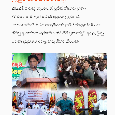
2022 දී පාස්කු නඩුවෙන් පූජිත් නිදහස් වුණා
ද? එහෙනම් දැන් මරණ දඬුවම ලැබුණෙ
කොහොමද? හිටපු පොලිස්පති පූජිත් ජයසුන්දරට සහ
හිටපු ආරක්ෂක ලේකම් හේමසිරි ප්‍රනාන්දුට අද ලැබුණු
මරණ දඬුවමට අදාළ නඩු තීන්දු කීපයක්...