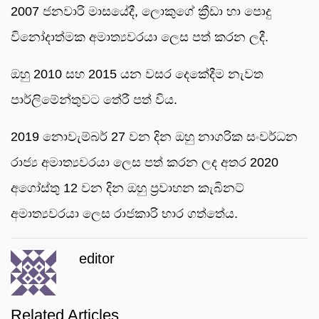
2007 ජනවාරි මාසයේදී, ලොකුගේ ක්‍රීඩා හා පොදු
විනෝදාත්මක අමාත්‍යවරයා ලෙස පත් කරන ලදී.
ඔහු 2010 සහ 2015 යන වසර දෙකේදීම නැවත
පාර්ලිමේන්තුවට තේරී පත් විය.
2019 නොවැම්බර් 27 වන දින ඔහු නාගරික සංවර්ධන
රාජ්‍ය අමාත්‍යවරයා ලෙස පත් කරන ලද අතර 2020
අගෝස්තු 12 වන දින ඔහු ප්‍රවාහන කැබිනට්
අමාත්‍යවරයා ලෙස රාජකාරි භාර ගත්තේය.
editor
Related Articles