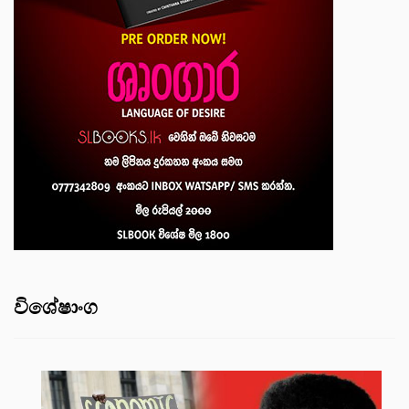
විශේෂාංග