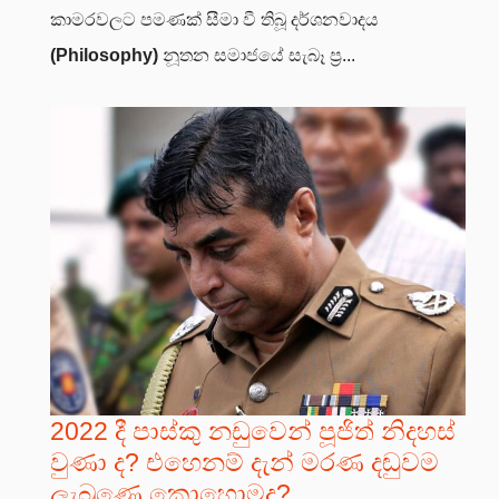
කාමරවලට පමණක් සීමා වී තිබූ දර්ශනවාදය
(Philosophy)
නූතන සමාජයේ සැබෑ ප්‍ර...
2022 දී පාස්කු නඩුවෙන් පූජිත් නිදහස්
වුණා ද? එහෙනම් දැන් මරණ දඬුවම
ලැබුණෙ කොහොමද?