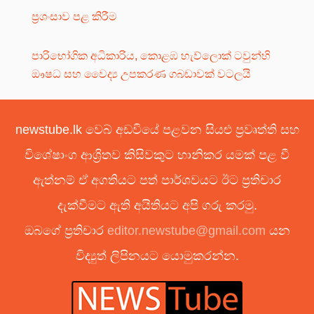
ප්‍රශංසාව පළ කිරීම
පාරිභෝගික අධිකාරිය, කොළඹ හැව්ලොක් ටවුන්හි
ඖෂධ සහ වෛද්‍ය උපකරණ ගබඩාවක් වටලයි
newstube.lk වෙබ් අඩවියේ පළවන සියළු ප්‍රවෘත්ති සහ
විශේෂාංග ආශ්‍රිතව කිසිවකුට හානිකර යමක් පළ වී
ඇත්නම් ඒ අගතියට පත් පාර්ශවයට ඊට ප්‍රතිචාර
දැක්වීමට ඇති අයිතියට අපි ගරු කරමු.
ඔබගේ ප්‍රතිචාර
editor.newstube@gmail.com
යන
විද්‍යුත් ලිපිනයට යොමුකරන්න.