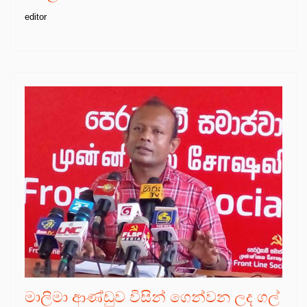
editor
මාලිමා ආණ්ඩුව විසින් ගෙන්වන ලද ගල්