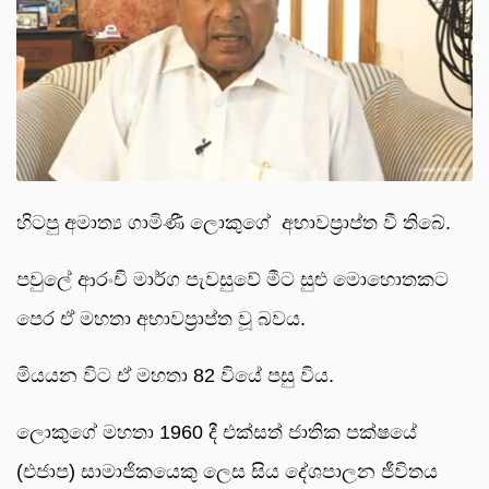
හිටපු අමාත්‍ය ගාමිණී ලොකුගේ අභාවප්‍රාප්ත වී තිබේ.
පවුලේ ආරංචි මාර්ග පැවසුවේ මීට සුළු මොහොතකට
පෙර ඒ මහතා අභාවප්‍රාප්ත වූ බවය.
මියයන විට ඒ මහතා 82 වියේ පසු විය.
ලොකුගේ මහතා 1960 දී එක්සත් ජාතික පක්ෂයේ
(එජාප) සාමාජිකයෙකු ලෙස සිය දේශපාලන ජීවිතය