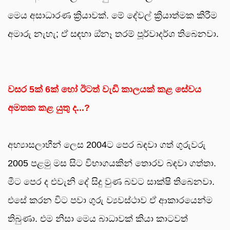
මෙය අසාධාරණ ක්‍රියාවක්. මේ දේවල් ක්‍රියාත්මක කිරීම
අමාරු නැහැ; ඒ සඳහා ඔ්නෑ තරම් පූර්වාදර්ශ තිබෙනවා.
වසර 5ක් 6ක් හෝ ඊටත් වැඩි කාලයක් කළ සේවය
අමතක කළ යුතු ද...?
අභ්‍යාසලාභීන් ලෙස 2004ට පෙර බඳවා ගත් ගුරුවරු
2005 පළමු මස සිට විභාගයකින් තොරව බඳවා ගත්තා.
මීට පෙර ද එවැනි දේ සිදු වුණ බවට සාක්ෂි තිබෙනවා.
එසේ කරන විට පවා ගුරු ව්‍යවස්ථාව ඒ ආකාරයෙන්ම
තිබුණා. එම නිසා මෙය බාධාවක් කියා කාටවත්