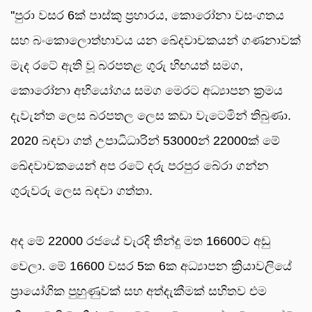
''පුරා වසර 6ක් පාස්කු ප්‍රහාරය, කොරෝනා වසංගතය
සහ බංකොලොත්භාවය යන ඛේදවාචකයන් ගණනාවක්
මැද රටේ ඇති වූ බරපතළ ගුරු හිඟයත් සමග,
කොරෝනා අභියෝගය සමග මෙරට අධ්‍යාපන ක්‍රමය
දැවැන්ත ලෙස බරපතල ලෙස කඩා වැටෙමින් තිබුණා.
2020 බඳවා ගත් උපාධිධාරින් 53000න් 22000ක් මේ
ඛේදවාචකයෙන් අප රටේ දරු පරපුර බේරා ගන්න
ගුරුවරු ලෙස බඳවා ගත්තා.
අද මේ 22000 රජයේ වැරදි තීන්දු මත 16600ට අඩු
වෙලා. මේ 16600 වසර 5ක 6ක අධ්‍යාපන ක්‍රියාවලියේ
ප්‍රායෝගික පුහුණුවක් සහ අත්දැකීමක් සහිතව එම