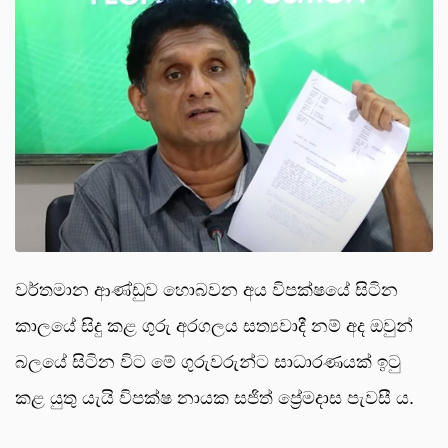
වර්තමාන ආණ්ඩුව හොබවන අය විපක්ෂයේ සිටින
කාලයේ සිදු කළ ගුරු අරගලය සත්‍යවාදී නම් අද ඔවුන්
බලයේ සිටින විට මේ ගුරුවරුන්ට සාධාරණයක් ඉටු
කළ යුතු යැයි විපක්ෂ නායක සජිත් ප්‍රේමදාස පැවසී ය.