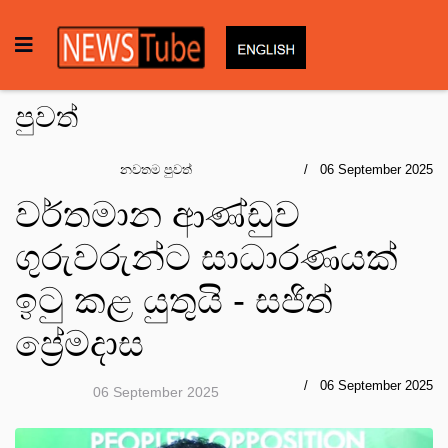
පුවත්
නවතම පුවත්
06 September 2025
වර්තමාන ආණ්ඩුව
ගුරුවරුන්ට සාධාරණයක්
ඉටු කළ යුතුයි - සජිත්
ප්‍රේමදාස
06 September 2025
06 September 2025