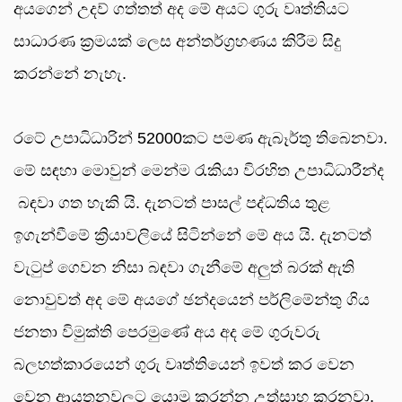
අයගෙන් උදව් ගත්තත් අද මේ අයට ගුරු වෘත්තියට
සාධාරණ ක්‍රමයක් ලෙස අන්තර්ග්‍රහණය කිරීම සිදු
කරන්නේ නැහැ.
රටේ උපාධිධාරින් 52000කට පමණ ඇබෑර්තු තිබෙනවා.
මේ සඳහා මොවුන් මෙන්ම රැකියා විරහිත උපාධිධාරීන්ද
බඳවා ගත හැකි යි. දැනටත් පාසල් පද්ධතිය තුළ
ඉගැන්වීමේ ක්‍රියාවලියේ සිටින්නේ මේ අය යි. දැනටත්
වැටුප් ගෙවන නිසා බඳවා ගැනීමේ අලුත් බරක් ඇති
නොවුවත් අද මේ අයගේ ඡන්දයෙන් පර්ලිමේන්තු ගිය
ජනතා විමුක්ති පෙරමුණේ අය අද මේ ගුරුවරු
බලහත්කාරයෙන් ගුරු වෘත්තියෙන් ඉවත් කර වෙන
වෙන ආයතනවලට යොමු කරන්න උත්සාහ කරනවා.