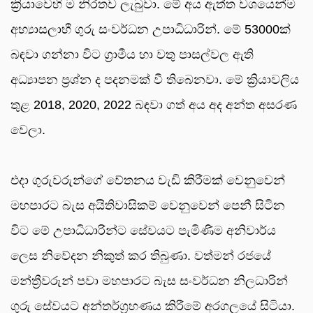
ක්‍රියාවෙහි ම නිරතව ලැබුවා. මේ අය ඇත්ත වශයෙන්ම
අභ්‍යාසලාභී ගුරු සංවර්ධන උපාධිධාරින්. මේ 53000ක්
බඳවා ගන්නා විට ග්‍රාමීය හා වතු පාසල්වල ඇති
අධ්‍යාපන ප්‍රශ්න ද පදනමක් වී තිබෙනවා. මේ ක්‍රියාවලිය
තුළ 2018, 2020, 2022 බඳවා ගත් අය අද අන්ත අසරණ
වෙලා.
එදා ගුරුවරුන්ගේ වේතනය වැඩි කිරීමක් වෙනුවෙන්
මහපාරට බැස අයිතිවාසිකම් වෙනුවෙන් පෙනී සිටින
විට මේ උපාධිධාරින්ට සේවයට පැමිණිම අනිවාර්ය
ලෙස නිවේදන නිකුත් කර තිබුණා. වත්මන් රජයේ
මන්ත්‍රීවරුන් පවා මහපාරට බැස සංවර්ධන නිලධාරින්
ගුරු සේවයට අන්තර්ග්‍රහණය කිරීමේ අරගලයේ සිටියා.