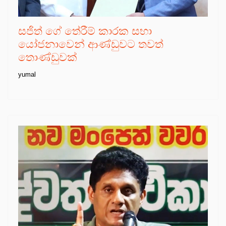
සජිත් ගේ තේරීම් කාරක සභා
යෝජනාවෙන් ආණ්ඩුවට තවත්
තොණ්ඩුවක්
yumal