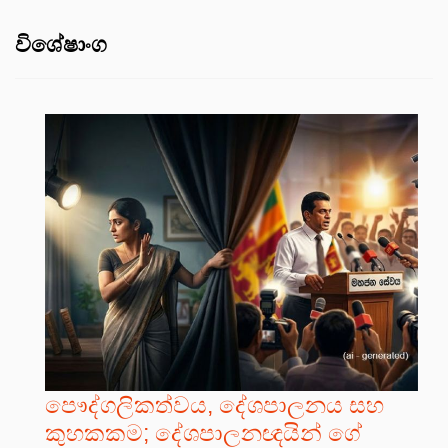
විශේෂාංග
පෞද්ගලිකත්වය, දේශපාලනය සහ
කුහකකම; දේශපාලනඥයින් ගේ