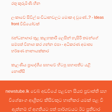
රතු කුරුමිණි හීන
ලංකාවේ සිවිල් සංවිධානවලට මොක ද වුණේ..? - Ideas
front වීඩියෝවක්
බන්ධනාගාර තුළ කළහකාරී ලෙසින් හැසිරී තමන්ගේ
සම්පත් විනාශ කර ගන්න එපා - අධිකරණ අමාත්‍ය
හර්ෂණ නානායක්කාර
කැලණිය ප්‍රාදේශීය සභාවේ හිටපු සභාපතිට යළි
නොතීසි
newstube.lk වෙබ් අඩවියේ පළවන සියළු ප්‍රවෘත්ති සහ
විශේෂාංග ආශ්‍රිතව කිසිවකුට හානිකර යමක් පළ වී
ඇත්නම් ඒ අගතියට පත් පාර්ශවයට ඊට ප්‍රතිචාර