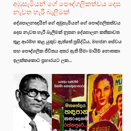
අඹුසැමියන් ගේ පෞද්ගලිකත්වය දෙස
නැවත හැරී බැලීමක්
දේශපාලනඥයින් ගේ අඹුසැමියන් ගේ පෞද්ගලිකත්වය
දෙස නැවත හැරී බැලීමක්
නූතන දේශපාලන කතිකාවත
තුළ ආරම්භ කළ යුතුව ඇත්තේ ප්‍රසිද්ධිය, මහජන සේවය
සහ පෞද්ගලික ජීවිතය අතර ඇති සීමා මායිම් නොතකා
ඉලක්කකොට ප්‍රහාරයට ලක...