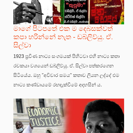
මාගේ පිටපතේ එක ම දෙබසක්වත්
කපා හරින්නේ නැත - ඩබ්ලිව්යු. ඒ.
සිල්වා
1923 ප්‍රවීණ නාට්‍ය සංගමයක් පිහිටවා එහි නාට්‍ය කතා
රචකයා වශයෙන් ඩබ්ලිව්යු. ඒ. සිල්වා පත්කරගෙන
සිටියේය. ඔහු "අවිචාර සමය" කතාව ලියන ලද්දේ එම
නාට්‍ය කණ්ඩායමේ රඟදැක්වීමේ අදහසින් ය.