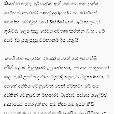
කියන්න බැහැ. පූර්වාදර්ශ ඇති මොහොතක ලක්ෂ
ගණනක් අප රටේ පාසල් දූදරුවන්ට සාධාරණයක්
කරන්න. මොවුන් වසර 5ක් 6ක් හෝ වැඩි කාලයක්
ගුරුවරු ලෙස කළ සේවය අමතක කරන්න බැහැ. මේ
අයට දිය යුතු සුදුසු වටිනාකම දිය යුතු යි.
සමගි ජන බලවේග රජයක් යටතේ මේ අයට හිමි
අයිතිය ලබා දී යුතුකම් ඉටු කරනවා; මේ අය වෙනුවෙන්
කළ හැකි උපරිම ප්‍රජාතන්ත්‍රවාදී බලපෑම සිදු කරනවා; ඒ
අයගේ අයිතිය වෙනුවෙන් පෙනි සිටිනවා. මේ අය
අයිතින් වෙනුවෙන් මහපාරට බැස්සට පස්සෙ මිලේච්ඡ
ආකාරයට පහර දුන්නා. එම නිසා මේ අයට නිසි
සාධාරණත්වය ඉටු කරන්න කියා අපි ඉල්ලා සිටිනවා."