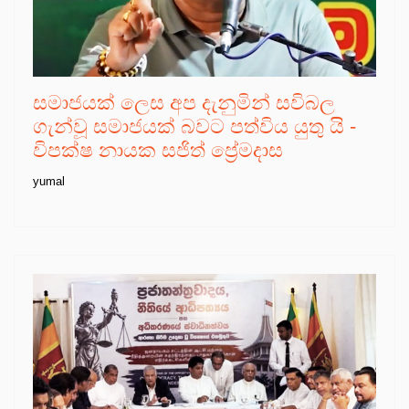
සමාජයක් ලෙස අප දැනුමින් සවිබල
ගැන්වූ සමාජයක් බවට පත්විය යුතු යි -
විපක්ෂ නායක සජිත් ප්‍රේමදාස
yumal