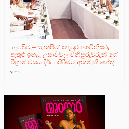
'ඇපපිට – සැකපිට' කඳවුර අගවිනිසුරු
ඇතුළු ඉහළ උසාවිවල විනිසුරුවරුන් ගේ
විශ්‍රාම වයස දීර්ඝ කිරීමට අකමැති හේතු
yumal