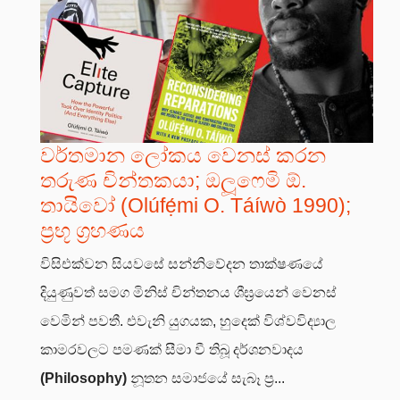
වර්තමාන ලෝකය වෙනස් කරන
තරුණ චින්තකයා; ඔලූෆෙමි ඕ.
තායිවෝ (Olúfẹ́mi O. Táíwò 1990);
ප්‍රභූ ග්‍රහණය
විසිඑක්වන සියවසේ සන්නිවේදන තාක්ෂණයේ
දියුණුවත් සමග මිනිස් චින්තනය ශීඝ්‍රයෙන් වෙනස්
වෙමින් පවතී. එවැනි යුගයක, හුදෙක් විශ්වවිද්‍යාල
කාමරවලට පමණක් සීමා වී තිබූ දර්ශනවාදය
(Philosophy)
නූතන සමාජයේ සැබෑ ප්‍ර...