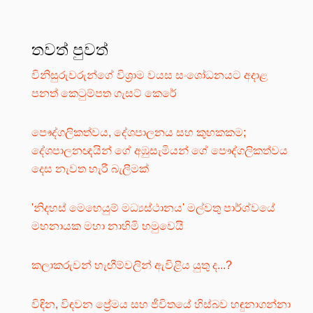
තවත් පුවත්
විනිසුරුවරුන්ගේ විශ්‍රාම වයස සංශෝධනයට අදාළ
පනත් කෙටුම්පත ගැසට් කෙරේ
පෞද්ගලිකත්වය, දේශපාලනය සහ කුහකකම;
දේශපාලනඥයින් ගේ අඹුසැමියන් ගේ පෞද්ගලිකත්වය
දෙස නැවත හැරී බැලීමක්
'නිදහස් මෙහෙයුම් මධ්‍යස්ථානය' මල්වතු පාර්ශ්වයේ
මහනායක මහා නාහිමි හමුවෙයි
කලාකරුවන් හැඟීම්වලින් ඇවිළිය යුතු ද...?
විඳින, විඳවන ප්‍රේමය සහ ජීවිතයේ හිස්බව හඳුනාගන්නා