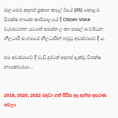
ඔහු මෙම අදහස් ප්‍රකාශ කළේ ඊයේ (05) කොළඹ
විපක්ෂ නායක කාර්යාලයේ දී Citizen Voice
වැඩසටහන යටතේ සමස්ත ලංකා පාසල් සංවර්ධන
නිලධාරි සංගමයේ නිලධාරීන් හමුවූ අවස්ථාවේ දී ය.
එම අවස්ථාවේ දී වැඩි දුරටත් අදහස් දැක්වූ විපක්ෂ
නායකවරයා...
2018, 2020, 2022 බඳවා ගත් පිරිස අද අන්ත අසරණ
වෙලා