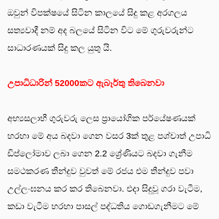
ඔවුන් විපක්ෂයේ සිටින කාලයේ සිදු කළ අරගලය
සත්‍යවාදී නම් අද බලයේ සිටින විට මේ ගුරුවරුන්ට
සාධාරණයක් සිදු කල යුතු යි.
උපාධිධාරින් 52000කට ඇබෑර්තු තිබෙනවා
අභ්‍යසලාභී ගුරුවරු ලෙස ප්‍රායෝගික පර්යේෂණයක්
හරහා මේ අය බදවා ගෙන වසර 3ක් තුළ පශ්චාත් උපාධි
ඩිප්ලෝමාව ලබා ගෙන 2.2 ශ්‍රේණියට බදවා ගැනීම
සමථකරණ තීන්දුව වුවත් මේ රජය එම තීන්දුව පවා
උල්ලංඝනය කර කර තිබෙනවා. එදා සිදුවූ ගරා වැටීම,
කඩා වැටීම හරහා පාසල් පද්ධතිය ගොඩගැනීමට මේ