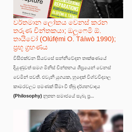
වර්තමාන ලෝකය වෙනස් කරන
තරුණ චින්තකයා; ඔලූෆෙමි ඕ.
තායිවෝ (Olúfẹ́mi O. Táíwò 1990);
ප්‍රභූ ග්‍රහණය
විසිඑක්වන සියවසේ සන්නිවේදන තාක්ෂණයේ
දියුණුවත් සමග මිනිස් චින්තනය ශීඝ්‍රයෙන් වෙනස්
වෙමින් පවතී. එවැනි යුගයක, හුදෙක් විශ්වවිද්‍යාල
කාමරවලට පමණක් සීමා වී තිබූ දර්ශනවාදය
(Philosophy)
නූතන සමාජයේ සැබෑ ප්‍ර...