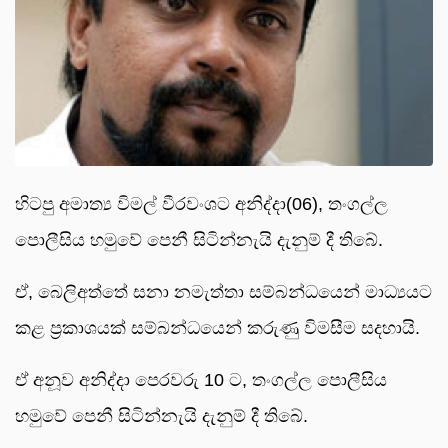
හිටපු අමාත්‍ය විමල් වීරවංශට අනිද්දා(06), තංගල්ල
පොලීසිය හමුවේ පෙනී සිටින්නැයි දැනුම් දී තිබේ.
ඒ, බෙලිඅත්තේ සනා නමැත්තා සම්බන්ධයෙන් මාධ්‍යයට
කළ ප්‍රකාශයක් සම්බන්ධයෙන් කරුණු විමසීම සදහායි.
ඒ අනූව අනිද්දා පෙරවරු 10 ට, තංගල්ල පොලීසිය
හමුවේ පෙනී සිටින්නැයි දැනුම් දී තිබේ.