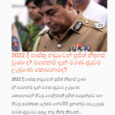
2022 දී පාස්කු නඩුවෙන් පූජිත් නිදහස්
වුණා ද? එහෙනම් දැන් මරණ දඬුවම
ලැබුණෙ කොහොමද?
2022 දී පාස්කු නඩුවෙන් පූජිත් නිදහස් වුණා
ද? එහෙනම් දැන් මරණ දඬුවම ලැබුණෙ
කොහොමද? හිටපු පොලිස්පති පූජිත් ජයසුන්දරට සහ
හිටපු ආරක්ෂක ලේකම් හේමසිරි ප්‍රනාන්දුට අද ලැබුණු
මරණ දඬුවමට අදාළ නඩු තීන්දු කීපයක්...