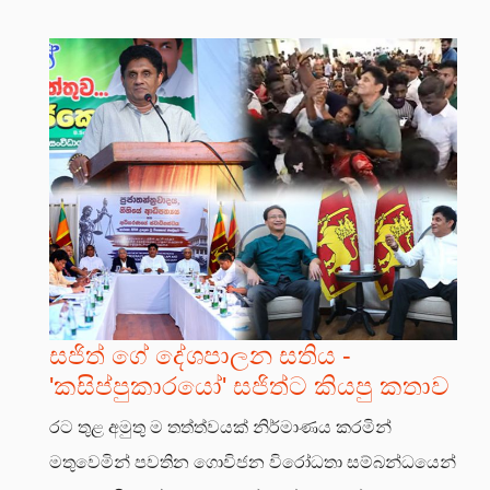
සජිත් ගේ දේශපාලන සතිය -
'කසිප්පුකාරයෝ' සජිත්ට කියපු කතාව
රට තුළ අමුතු ම තත්ත්වයක් නිර්මාණය කරමින්
මතුවෙමින් පවතින ගොවිජන විරෝධතා සම්බන්ධයෙන්