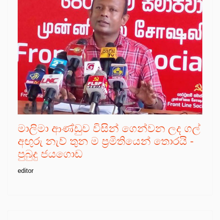
මාලිමා ආණ්ඩුව විසින් ගෙන්වන ලද ගල්
අඟුරු නැව් තුන ම ප්‍රමිතියෙන් තොරයි -
පුබුදු ජයගොඩ
editor