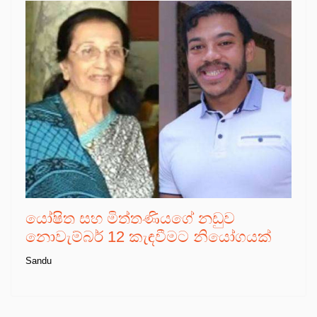
යෝෂිත සහ මිත්තණියගේ නඩුව
නොවැම්බර් 12 කැඳවීමට නියෝගයක්
Sandu