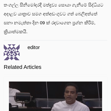
තංගල්ල සීනිමෝදරදී මත්ද්‍රව්‍ය සොයා ගැනීමේ සිද්ධියට
අදාළව යාත්‍රාව සමග අත්අඩංගුවට ගත් බෙලිඅත්තේ
සනා නමැත්තා දින 09 ක් රඳවාගෙන ප්‍රශ්න කිරීම්,
ක්‍රියාත්මකයි.
editor
Related Articles