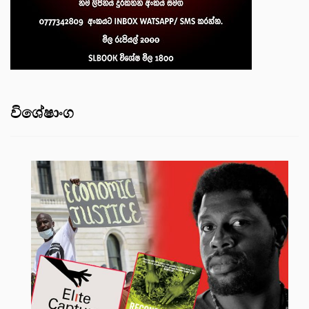
විශේෂාංග