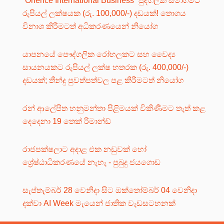
“Orience International Business” පුද්ගලික සමාගමට
රුපියල් ලක්ෂයක (රු. 100,000/-) දඩයක්! තොගය
විනාශ කිරීමටත් අධිකරණයෙන් නියෝග
යාපනයේ පෞද්ගලික රෝහලකට සහ වෛද්‍ය
සායනයකට රුපියල් ලක්ෂ හතරක (රු. 400,000/-)
දඩයක්; තීන්දු පුවත්පත්වල පළ කිරීමටත් නියෝග
රන් ආලේපිත හනුමන්තා පිළිමයක් විකිණීමට තැත් කළ
දෙදෙනා 19 තෙක් රිමාන්ඩ්
රාජපක්ෂලාට අදාළ එක නඩුවක් හෝ
ශ්‍රේෂ්ඨාධිකරණයේ නැහැ - පුබුදු ජයගොඩ
සැප්තැම්බර් 28 වෙනිදා සිට ඔක්තෝම්බර් 04 වෙනිදා
දක්වා AI Week මැයෙන් ජාතික වැඩසටහනක්