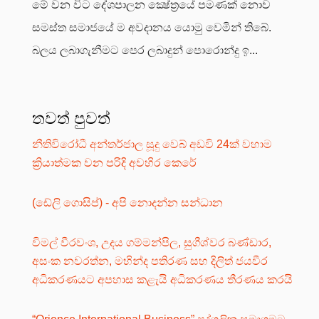
මේ වන විට දේශපාලන ක්‍ෂේත්‍රයේ පමණක් නොව
සමස්ත සමාජයේ ම අවදානය යොමු වෙමින් තිබේ.
බලය ලබාගැනීමට පෙර ලබාදුන් පොරොන්දු ඉ...
තවත් පුවත්
නීතිවිරෝධී අන්තර්ජාල සූදු වෙබ් අඩවි 24ක් වහාම
ක්‍රියාත්මක වන පරිදි අවහිර කෙරේ
(ඩේලි ගොසිප්) - අපි නොදන්න සන්ධාන
විමල් වීරවංශ, උදය ගම්මන්පිල, සුගීශ්වර බණ්ඩාර,
අසංක නවරත්න, මහින්ද පතිරණ සහ දිලිත් ජයවීර
අධිකරණයට අපහාස කළැයි අධිකරණය තීරණය කරයි