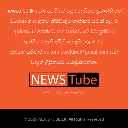
newstube.lk වෙබ් අඩවියේ පළවන සියළු ප්‍රවෘත්ති සහ
විශේෂාංග ආශ්‍රිතව කිසිවකුට හානිකර යමක් පළ වී
ඇත්නම් ඒ අගතියට පත් පාර්ශවයට ඊට ප්‍රතිචාර
දැක්වීමට ඇති අයිතියට අපි ගරු කරමු.
ඔබගේ ප්‍රතිචාර
editor.newstube@gmail.com
යන
විද්‍යුත් ලිපිනයට යොමුකරන්න.
අප ගැන
|
අමතන්න
© 2026 NEWSTUBE.LK. All Rights Reserved