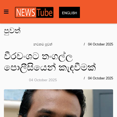
පුවත්
නවතම පුවත්
04 October 2025
වීරවංශට තංගල්ල
පොලීසියෙන් කැඳවීමක්
04 October 2025
04 October 2025