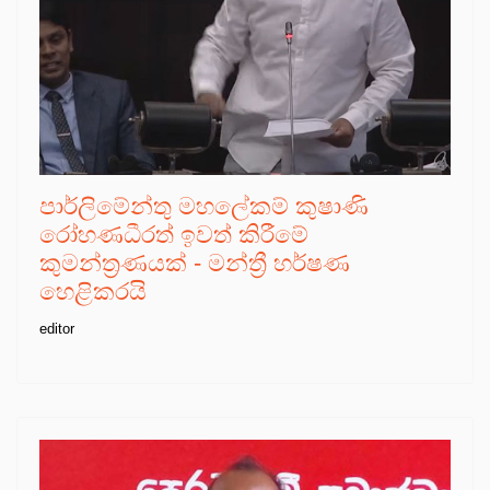
පාර්ලිමේන්තු මහලේකම් කුෂාණි
රෝහණධීරත් ඉවත් කිරීමේ
කුමන්ත්‍රණයක් - මන්ත්‍රී හර්ෂණ
හෙළිකරයි
editor