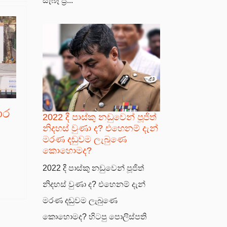
සැබෑ ප්‍ර...
ාර
2022 දී පාස්කු නඩුවෙන් පූජිත්
නිදහස් වුණා ද? එහෙනම් දැන්
මරණ දඬුවම ලැබුණෙ
කොහොමද?
2022 දී පාස්කු නඩුවෙන් පූජිත්
නිදහස් වුණා ද? එහෙනම් දැන්
මරණ දඬුවම ලැබුණෙ
කොහොමද? හිටපු පොලිස්පති