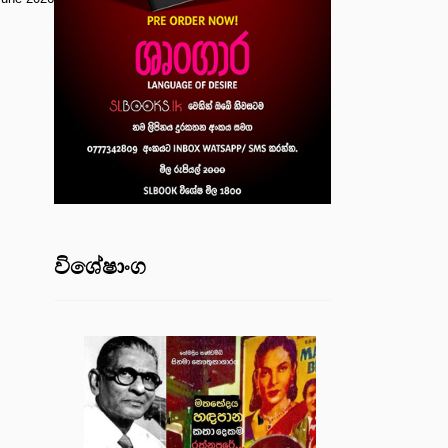
විශේෂාංග