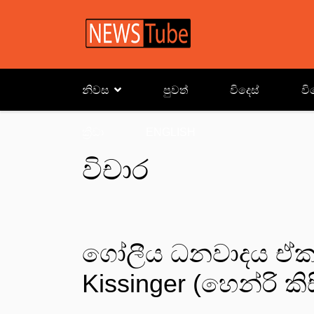
නිවස
පුවත්
විදෙස්
වි
ක්‍රිඩා
ENGLISH
විචාර
ගෝලීය ධනවාදය ඒකල
Kissinger (හෙන්රි කිස