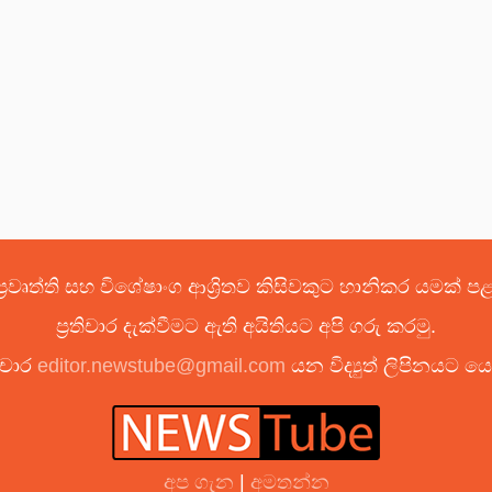
්‍රවෘත්ති සහ විශේෂාංග ආශ්‍රිතව කිසිවකුට හානිකර යමක් 
ප්‍රතිචාර දැක්වීමට ඇති අයිතියට අපි ගරු කරමු.
ිචාර
editor.newstube@gmail.com
යන විද්‍යුත් ලිපිනයට 
අප ගැන
|
අමතන්න