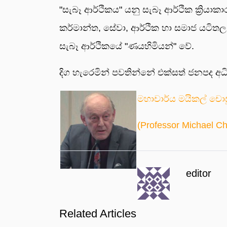
"සැබෑ ආර්ථිකය" යනු සැබෑ ආර්ථික ක්‍රියා
කර්මාන්ත, සේවා, ආර්ථික හා සමාජ යටිතල
සැබෑ ආර්ථිකයේ "ණයහිමියන්" වේ.
දිග හැරෙමින් පවතින්නේ එක්සත් ජනපද අධි
මහාචාර්ය මයිකල් චොස
(Professor Michael C
editor
Related Articles