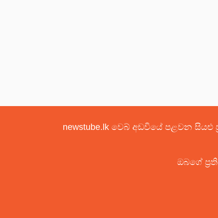
newstube.lk වෙබ් අඩවියේ පළවන සියළු ප
ඔබගේ ප්‍රත