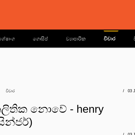
ශේෂාංග
ගොසිප්
ව්‍යාපාරික
විචාර
විචාර
03 
ිතික නොවේ - henry
ින්ජර්)
03 