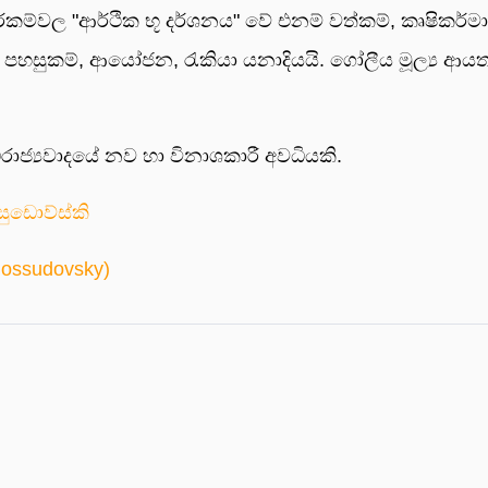
කාරකම්වල "ආර්ථික භූ දර්ශනය" වේ එනම් වත්කම්, කෘෂිකර්ම
 පහසුකම්, ආයෝජන, රැකියා යනාදියයි. ගෝලීය මූල්‍ය ආ
රාජ්‍යවාදයේ නව හා විනාශකාරී අවධියකි.
ුඩොව්ස්කි
hossudovsky)