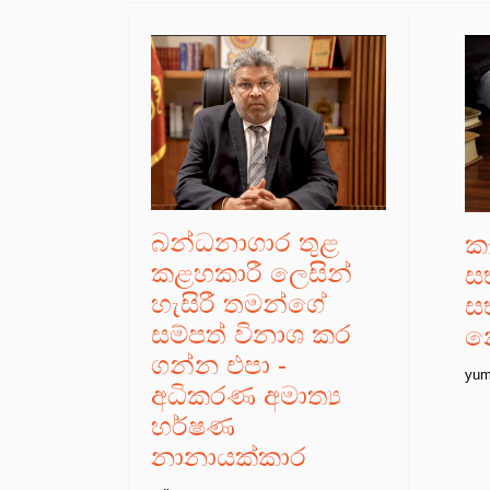
බන්ධනාගාර තුළ
කැ
කළහකාරී ලෙසින්
ස
හැසිරී තමන්ගේ
ස
සම්පත් විනාශ කර
න
ගන්න එපා -
yum
අධිකරණ අමාත්‍ය
හර්ෂණ
නානායක්කාර