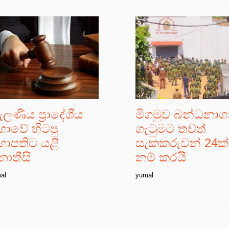
ලණිය ප්‍රාදේශීය
මීගමුව බන්ධනාග
භාවේ හිටපු
ගැටුමට තවත්
භාපතිට යළි
සැකකරුවන් 24ක්
ොතීසි
නම් කරයි
al
yumal