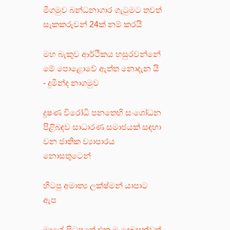
මීගමුව බන්ධනාගාර ගැටුමට තවත්
සැකකරුවන් 24ක් නම් කරයි
මහ බැකුව ආර්ථිකය හසුරවන්නේ
මේ පොළොවේ ඇත්ත නොදැන යි
- දුමින්ද නාගමුව
දූෂණ විරෝධි පනතෙහි සංශෝධන
පිළිබඳව සාධාරණ සමාජයක් සඳහා
වන ජාතික ව්‍යාපාරය
නොසතුටෙන්
හිටපු අමාත්‍ය ලක්ෂ්මන් යාපාට
ඇප
මාගේ පිටපතේ එක ම දෙබසක්වත්