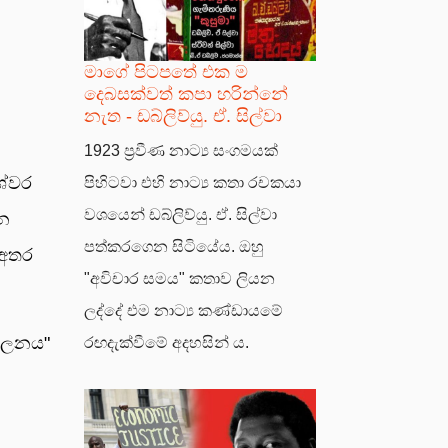
මාගේ පිටපතේ එක ම
දෙබසක්වත් කපා හරින්නේ
නැත - ඩබ්ලිව්යු. ඒ. සිල්වා
1923 ප්‍රවීණ නාට්‍ය සංගමයක්
ශ්වර
පිහිටවා එහි නාට්‍ය කතා රචකයා
වශයෙන් ඩබ්ලිව්යු. ඒ. සිල්වා
දන
පත්කරගෙන සිටියේය. ඔහු
 අතර
"අවිචාර සමය" කතාව ලියන
ලද්දේ එම නාට්‍ය කණ්ඩායමේ
පාලනය"
රඟදැක්වීමේ අදහසින් ය.