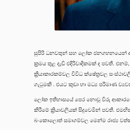
සුපිරි ධනවතුන් සහ ලෝක ජනගහනයෙන් අති
ක්‍රමය තුළ දැඩි එදිරිවාදිකමක් ද පවතී. එනම
ක්‍රියාකාරකම්වල විවිධ ක්ෂේත්‍රවල සංස්
ගැටුමකි . එයට කුඩා හා මධ්‍ය පරිමාණ ව්‍ය
ලෝක ඉතිහාසයේ පෙර නොවූ විරූ ආකාරයේ 
කිරීමේ ක්‍රියාවලියක් සිදුවෙමින් පවතී. එ
බංකොලොත් සමාගම්වල මෙන්ම රාජ්‍ය වත්ක