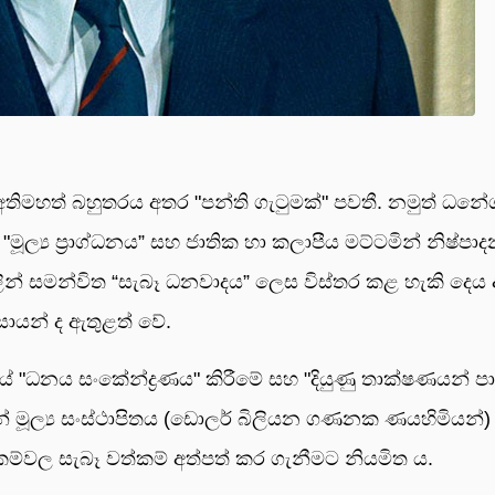
මහත් බහුතරය අතර "පන්ති ගැටුමක්" පවතී. නමුත් ධනේ
්, "මූල්‍ය ප්‍රාග්ධනය” සහ ජාතික හා කලාපීය මට්ටමින් නිෂ්පා
ථාවලින් සමන්විත “සැබෑ ධනවාදය” ලෙස විස්තර කළ හැකි දෙය
වසායන් ද ඇතුළත් වේ.
"ධනය සංකේන්ද්‍රණය" කිරීමේ සහ "දියුණු තාක්ෂණයන් 
මඟින් මූල්‍ය සංස්ථාපිතය (ඩොලර් බිලියන ගණනක ණයහිමියන්)
ම්වල සැබෑ වත්කම් අත්පත් කර ගැනීමට නියමිත ය.