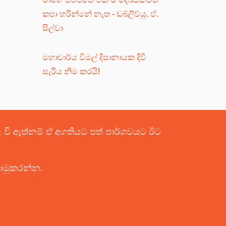
කපා හරින්නේ නැත - ඩබ්ලිව්යු. ඒ.
සිල්වා
මහාචාර්ය විමල් දිසානායක දිවි
සැරිය නිම කරයි!
පළ වී ඇත්නම් ඒ අගතියට පත් පාර්ශවයට ඊට
යොමුකරන්න.