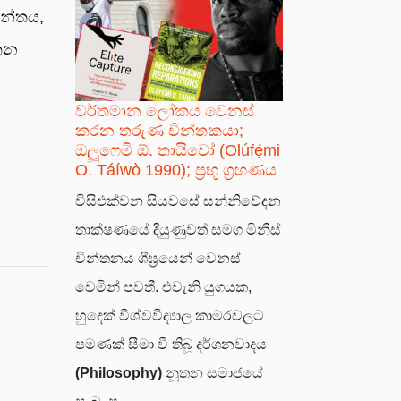
ාන්තය,
යතන
වර්තමාන ලෝකය වෙනස්
කරන තරුණ චින්තකයා;
ඔලූෆෙමි ඕ. තායිවෝ (Olúfẹ́mi
O. Táíwò 1990); ප්‍රභූ ග්‍රහණය
විසිඑක්වන සියවසේ සන්නිවේදන
තාක්ෂණයේ දියුණුවත් සමග මිනිස්
චින්තනය ශීඝ්‍රයෙන් වෙනස්
වෙමින් පවතී. එවැනි යුගයක,
හුදෙක් විශ්වවිද්‍යාල කාමරවලට
පමණක් සීමා වී තිබූ දර්ශනවාදය
(Philosophy)
නූතන සමාජයේ