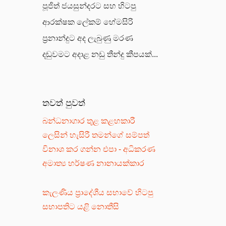
පූජිත් ජයසුන්දරට සහ හිටපු
ආරක්ෂක ලේකම් හේමසිරි
ප්‍රනාන්දුට අද ලැබුණු මරණ
දඬුවමට අදාළ නඩු තීන්දු කීපයක්...
තවත් පුවත්
බන්ධනාගාර තුළ කළහකාරී
ලෙසින් හැසිරී තමන්ගේ සම්පත්
විනාශ කර ගන්න එපා - අධිකරණ
අමාත්‍ය හර්ෂණ නානායක්කාර
කැලණිය ප්‍රාදේශීය සභාවේ හිටපු
සභාපතිට යළි නොතීසි