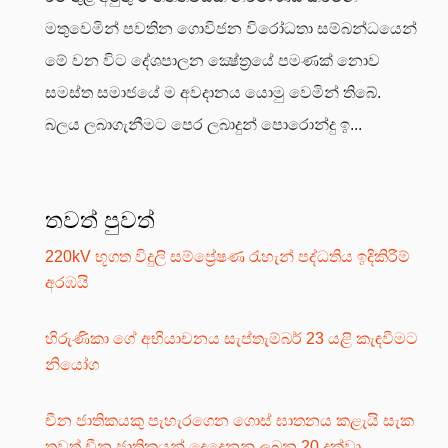
මතුවෙමින් පවතින ගොවිජන විරෝධතා සම්බන්ධයෙන්
මේ වන විට දේශපාලන ක්‍ෂේත්‍රයේ පමණක් නොව
සමස්ත සමාජයේ ම අවදානය යොමු වෙමින් තිබේ.
බලය ලබාගැනීමට පෙර ලබාදුන් පොරොන්දු ඉ...
තවත් පුවත්
220kV භූගත විදුලි සම්ප්‍රේෂණ රැහැන් පද්ධතිය ඉදිකිරීම්
අරඹයි
හිරුණිකා ගේ අභියාචනය සැප්තැම්බර් 23 යළි කැඳවීමට
නියෝග
චීන ජාතිකයකු පැහැරගෙන ගොස් ඝාතනය කළැයි සැක
තවත් චීන ජාතිකයන් දෙදෙනනු ලබන 20 දක්වා