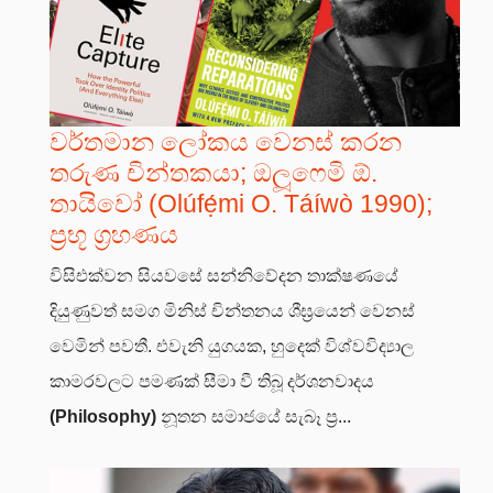
වර්තමාන ලෝකය වෙනස් කරන
තරුණ චින්තකයා; ඔලූෆෙමි ඕ.
තායිවෝ (Olúfẹ́mi O. Táíwò 1990);
ප්‍රභූ ග්‍රහණය
විසිඑක්වන සියවසේ සන්නිවේදන තාක්ෂණයේ
දියුණුවත් සමග මිනිස් චින්තනය ශීඝ්‍රයෙන් වෙනස්
වෙමින් පවතී. එවැනි යුගයක, හුදෙක් විශ්වවිද්‍යාල
කාමරවලට පමණක් සීමා වී තිබූ දර්ශනවාදය
(Philosophy)
නූතන සමාජයේ සැබෑ ප්‍ර...