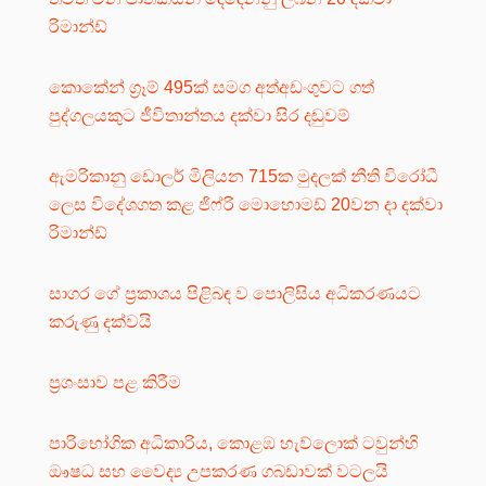
රිමාන්ඩ්
කොකේන් ග්‍රෑම් 495ක් සමග අත්අඩංගුවට ගත්
පුද්ගලයකුට ජීවිතාන්තය දක්වා සිර දඬුවම්
ඇමරිකානු ඩොලර් මිලියන 715ක මුදලක් නීති විරෝධී
ලෙස විදේශගත කළ ජිෆ්රි මොහොමඩ් 20වන දා දක්වා
රිමාන්ඩ්
සාගර ගේ ප්‍රකාශය පිළිබඳ ව පොලිසිය අධිකරණයට
කරුණු දක්වයි
ප්‍රශංසාව පළ කිරීම
පාරිභෝගික අධිකාරිය, කොළඹ හැව්ලොක් ටවුන්හි
ඖෂධ සහ වෛද්‍ය උපකරණ ගබඩාවක් වටලයි