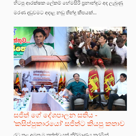
හිටපු ආරක්ෂක ලේකම් හේමසිරි ප්‍රනාන්දුට අද ලැබුණු
මරණ දඬුවමට අදාළ නඩු තීන්දු කීපයක්...
සජිත් ගේ දේශපාලන සතිය -
'කසිප්පුකාරයෝ' සජිත්ට කියපු කතාව
රට තුළ අමුතු ම තත්ත්වයක් නිර්මාණය කරමින්