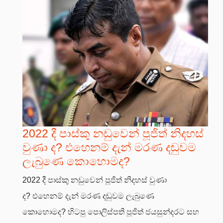
2022 දී පාස්කු නඩුවෙන් පූජිත් නිදහස්
වුණා ද? එහෙනම් දැන් මරණ දඬුවම
ලැබුණෙ කොහොමද?
2022 දී පාස්කු නඩුවෙන් පූජිත් නිදහස් වුණා
ද? එහෙනම් දැන් මරණ දඬුවම ලැබුණෙ
කොහොමද? හිටපු පොලිස්පති පූජිත් ජයසුන්දරට සහ