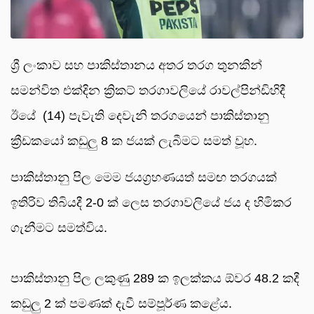
ශ්‍රී ලංකාව සහ පාකිස්තානය අතර තරග තුනකින්
සමන්විත එක්දින ක්‍රිකට් තරගාවලියේ රාවල්පින්ඩිහිදී
ඊයේ (14) පැවැති දෙවැනි තරගයෙන් පාකිස්තානු
ක්‍රීඩකයෝ කඩුලු 8 ක ජයක් ලැබීමට සමත් වූහ.
පාකිස්තානු පිල මෙම ජයග්‍රහණයත් සමඟ තරගයක්
ඉතිරිව තිබියදී 2-0 ක් ලෙස තරගාවලියේ ජය ද හිමිකර
ගැනීමට සමත්විය.
පාකිස්තානු පිල ලකුණු 289 ක ඉලක්කය ඕවර 48.2 කදී
කඩුලු 2 ක් පමණක් දැවී සම්පූර්ණ කළේය.