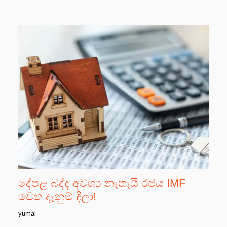
දේපළ බද්ද අවශ්‍ය නැතැයි රජය IMF
වෙත දැනුම් දීලා!
yumal