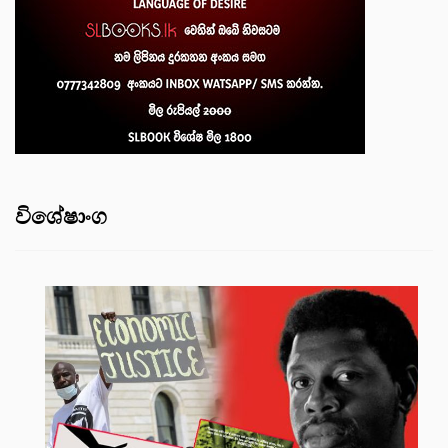
විශේෂාංග