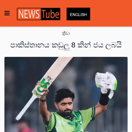
ක්‍රීඩා
පාකිස්තානය කඩුලු 8 කින් ජය ලබයි