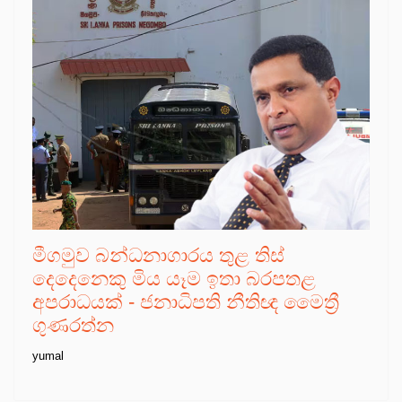
මීගමුව බන්ධනාගාරය තුළ තිස්
දෙදෙනෙකු මිය යෑම ඉතා බරපතළ
අපරාධයක් - ජනාධිපති නීතිඥ මෛත්‍රී
ගුණරත්න
yumal