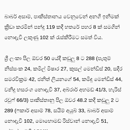
බාබර් අසාම්, පාකිස්තානය වෙනුවෙන් අනගි ඉනිමක්
ක්‍රීඩා කරමින් පන්දු 119 කදී හතරේ පහර 8 ක් සමගින්
නොදැවී ලකුණු 102 ක් රැස්කිරීමට සමත් විය.
ශ්‍රී ලංකා පිල ඕවර 50 යේදී කඩුලු 8 ට 288 (පැතුම්
නිස්සංක 24, කමිල් මිෂාර 27, කුසල් මෙන්ඩිස් 20, සදීර
සමරවික්‍රම 42, ජනිත් ලියනගේ 54, කමිඳු මෙන්ඩිස් 44,
වනිදු හසරංග නොදැවී 37, අබ්රාර් අහමඩ් 41/3, හැරිස්
රවුෆ් 66/3) පාකිස්තානු පිල ඕවර 48.2 කදී කඩුලු 2 ට
289 (ෆකාර් අසාම් 78, සයිම් අයුබ් 33, බාබර් අසාම්
නොදැවී 102, මොහොමඩ් රිස්වාන් නොදැවී 51,