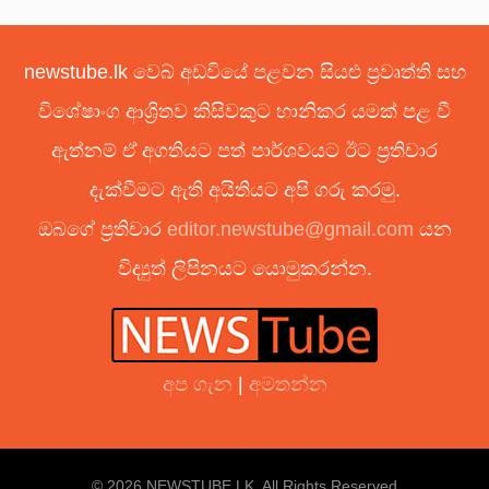
newstube.lk වෙබ් අඩවියේ පළවන සියළු ප්‍රවෘත්ති සහ
විශේෂාංග ආශ්‍රිතව කිසිවකුට හානිකර යමක් පළ වී
ඇත්නම් ඒ අගතියට පත් පාර්ශවයට ඊට ප්‍රතිචාර
දැක්වීමට ඇති අයිතියට අපි ගරු කරමු.
ඔබගේ ප්‍රතිචාර
editor.newstube@gmail.com
යන
විද්‍යුත් ලිපිනයට යොමුකරන්න.
අප ගැන
|
අමතන්න
© 2026 NEWSTUBE.LK. All Rights Reserved