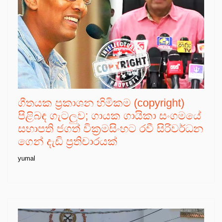
ගීතයක ප්‍රකාශන හිමිකම (copyright)
පිළිබඳ ගැටලුව; ගායක ගායිකා සංගමයේ
සභාපති ජගත් වික්‍රමසිංහට රවී සිරිවර්ධන
ගෙන් දැඩි ප්‍රතිචාරයක්
yumal