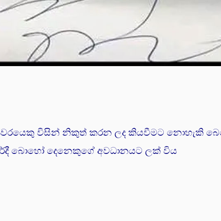
 වෛද්‍යවරයෙකු විසින් නිකුත් කරන ලද කියවීමට නොහැකි බ
සරේදී බොහෝ දෙනෙකුගේ අවධානයට ලක් විය