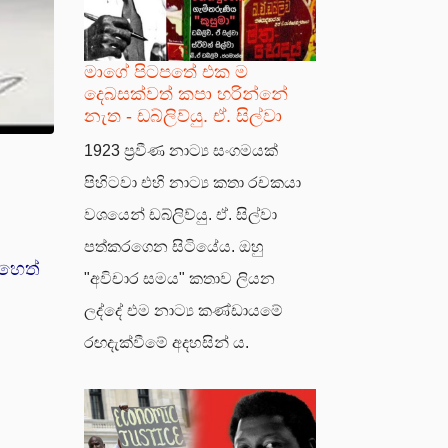
මාගේ පිටපතේ එක ම
දෙබසක්වත් කපා හරින්නේ
නැත - ඩබ්ලිව්යු. ඒ. සිල්වා
1923 ප්‍රවීණ නාට්‍ය සංගමයක්
පිහිටවා එහි නාට්‍ය කතා රචකයා
වශයෙන් ඩබ්ලිව්යු. ඒ. සිල්වා
පත්කරගෙන සිටියේය. ඔහු
ෙහෙත්
"අවිචාර සමය" කතාව ලියන
ලද්දේ එම නාට්‍ය කණ්ඩායමේ
රඟදැක්වීමේ අදහසින් ය.