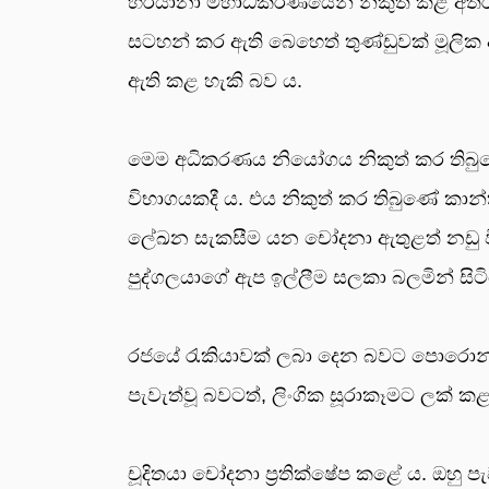
හර්යානා මහාධිකරණයෙන් නිකුත් කළ අතර 
සටහන් කර ඇති බෙහෙත් තුණ්ඩුවක් මූලි
ඇති කළ හැකි බව ය.
මෙම අධිකරණය නියෝගය නිකුත් කර තිබුණ
විභාගයකදී ය. එය නිකුත් කර තිබුණේ කාන්ත
ලේඛන සැකසීම යන චෝදනා ඇතුළත් නඩු විභාගයක
පුද්ගලයාගේ ඇප ඉල්ලීම සලකා බලමින් සිට
රජයේ රැකියාවක් ලබා දෙන බවට පොරොන්දු ව
පැවැත්වූ බවටත්, ලිංගික සූරාකෑමට ලක් 
චූදිතයා චෝදනා ප්‍රතික්ෂේප කළේ ය. ඔහු 