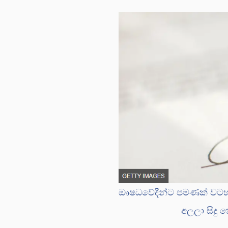
ඖෂධවේදීන්ට පමණක් වටහා 
අලලා සිදු