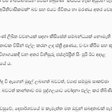
එම නියෝගයෙන් පවසා තිබුණේ "කියවිය හැකි අයුරින් පැහ
ක අයිතිවාසිකමක්" බව සහ එයට ජීවිතය හා මරණය අතර වෙ
ේ ලිඛිත වචනයක් සඳහා කිසිසේත් සම්බන්ධයක් නොමැති
ාවක විසින් එල්ල කරන ලද ස්ත්‍රී දූෂණය, වංචා කිරීම සහ ක
දී වන අතර විනිසුරු ජස්ගුර්ප්‍රීත් සිං පූරි ඊට අදාළ
ියේ ය.
ී ඇගෙන් මුදල් ලබාගත් බවටත්, ව්‍යාජ සම්මුඛ සාකච්ඡා
කළ බවටත් කාන්තාව එම පුද්ගලයාට චෝදනා එල්ල කර තිබිණි
පැවසුවේ, දෙපාර්ශවයේ ම කැමැත්ත මත ඔවුන් සබඳතාවක් පැව