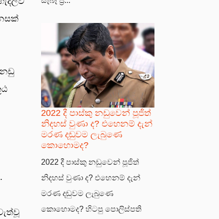
ැදිලිව
සැබෑ ප්‍ර...
නසක්
 නඩු
ූඨ
2022 දී පාස්කු නඩුවෙන් පූජිත්
නිදහස් වුණා ද? එහෙනම් දැන්
මරණ දඬුවම ලැබුණෙ
කොහොමද?
2022 දී පාස්කු නඩුවෙන් පූජිත්
.
නිදහස් වුණා ද? එහෙනම් දැන්
මරණ දඬුවම ලැබුණෙ
කොහොමද? හිටපු පොලිස්පති
ැත්වූ