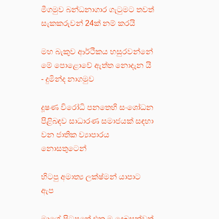
මීගමුව බන්ධනාගාර ගැටුමට තවත්
සැකකරුවන් 24ක් නම් කරයි
මහ බැකුව ආර්ථිකය හසුරවන්නේ
මේ පොළොවේ ඇත්ත නොදැන යි
- දුමින්ද නාගමුව
දූෂණ විරෝධි පනතෙහි සංශෝධන
පිළිබඳව සාධාරණ සමාජයක් සඳහා
වන ජාතික ව්‍යාපාරය
නොසතුටෙන්
හිටපු අමාත්‍ය ලක්ෂ්මන් යාපාට
ඇප
මාගේ පිටපතේ එක ම දෙබසක්වත්