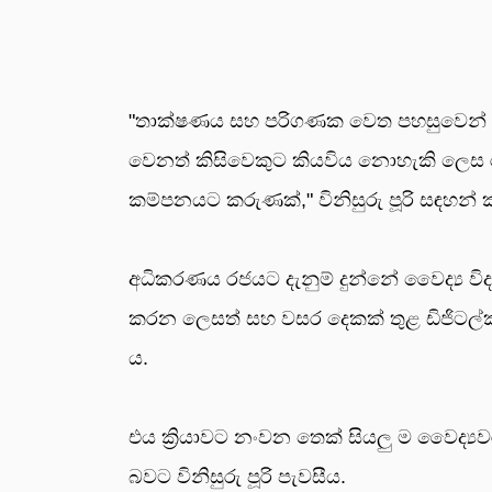
"තාක්ෂණය සහ පරිගණක වෙත පහසුවෙන් ප
වෙනත් කිසිවෙකුට කියවිය නොහැකි ලෙස ර
කම්පනයට කරුණක්," විනිසුරු පූරි සඳහන්
අධිකරණය රජයට දැනුම් දුන්නේ වෛද්‍ය විද්
කරන ලෙසත් සහ වසර දෙකක් තුළ ඩිජිටල්
ය.
එය ක්‍රියාවට නංවන තෙක් සියලු ම වෛද්‍යව
බවට විනිසුරු පූරි පැවසීය.