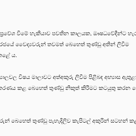
්‍රවේශ වීමේ හැකියාව පවතින කාලයක, ඖෂධවේදීන්ට හැ
ජයේ වෛද්‍යවරුන් තවමත් බෙහෙත් තුණ්ඩු අතින් ලිවීම
 කළේ ය.
‍යාලවල විෂය මාලාවට අත්අකුරු ලිවීම පිළිබඳ අභ්‍යාස ඇතුළ
කරණය කළ බෙහෙත් තුණ්ඩු නිකුත් කිරීමට කටයුතු කරන 
රුන් බෙහෙත් තුණ්ඩු පැහැදිලිව කැපිටල් අකුරින් සටහන් කළ