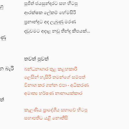
පූජිත් ජයසුන්දරට සහ හිටපු
හු
ආරක්ෂක ලේකම් හේමසිරි
ප්‍රනාන්දුට අද ලැබුණු මරණ
දඬුවමට අදාළ නඩු තීන්දු කීපයක්...
ුණු
තවත් පුවත්
 බැරි
බන්ධනාගාර තුළ කළහකාරී
ලෙසින් හැසිරී තමන්ගේ සම්පත්
විනාශ කර ගන්න එපා - අධිකරණ
අමාත්‍ය හර්ෂණ නානායක්කාර
ත්
කැලණිය ප්‍රාදේශීය සභාවේ හිටපු
සභාපතිට යළි නොතීසි