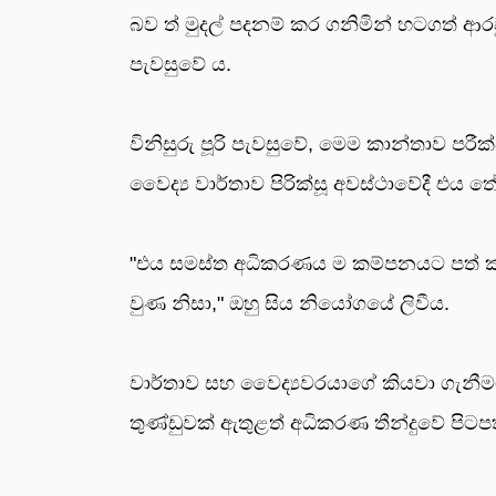
බව ත් මුදල් පදනම් කර ගනිමින් හටගත් ආ
පැවසුවේ ය.
විනිසුරු පූරි පැවසුවේ, මෙම කාන්තාව පරී
වෛද්‍ය වාර්තාව පිරික්සූ අවස්ථාවේදී එ
"එය සමස්ත අධිකරණය ම කම්පනයට පත් කළ
වුණ නිසා," ඔහු සිය නියෝගයේ ලිවීය.
වාර්තාව සහ වෛද්‍යවරයාගේ කියවා ගැනීමට
තුණ්ඩුවක් ඇතුළත් අධිකරණ තීන්දුවේ පිටපත