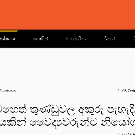
ශේෂාංග
ගොසිප්
ව්‍යාපාරික
විචාර
විශේෂාංග
03 Oct
හෙත් තුණ්ඩුවල අකුරු පැහැදි
කින් වෛද්‍යවරුන්ට නියෝ
03 Oct