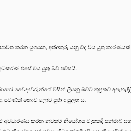
 භාවිත කරන යුගයක, අත්අකුරු යනු වද විය යුතු කාරණයක්
 අධිකරණ එසේ විය යුතු බව පවසයි.
 වෛද්‍යවරුන්ගේ විසින් ලියනු බවට කුප්‍රකට අපැහැදිල
 තුළ පමණක් නොව ලොව පුරා ද සුලභ ය.
දගත්කම අවධාරණය කරන නවතම නියෝගය මෑතකදී පන්ජාබ් ස