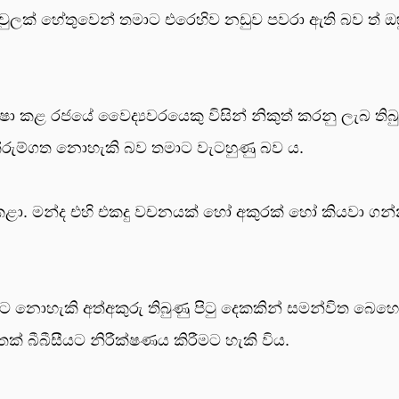
රවුලක් හේතුවෙන් තමාට එරෙහිව නඩුව පවරා ඇති බව ත් ඔ
ක්ෂා කළ රජයේ වෛද්‍යවරයෙකු විසින් නිකුත් කරනු ලැබ තිබ
ය තේරුම්ගත නොහැකි බව තමාට වැටහුණු බව ය.
ා. මන්ද එහි එකදු වචනයක් හෝ අකුරක් හෝ කියවා ගන්න
 නොහැකි අත්අකුරු තිබුණු පිටු දෙකකින් සමන්විත බෙහෙ
ක් බීබීසීයට නිරීක්ෂණය කිරීමට හැකි විය.