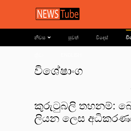
නිවස
පුවත්
විදෙස්
වි
ක්‍රිඩා
ENGLISH
විශේෂාංග
කුරුටුබලි තහනම්: බෙ
ලියන ලෙස අධිකරණය