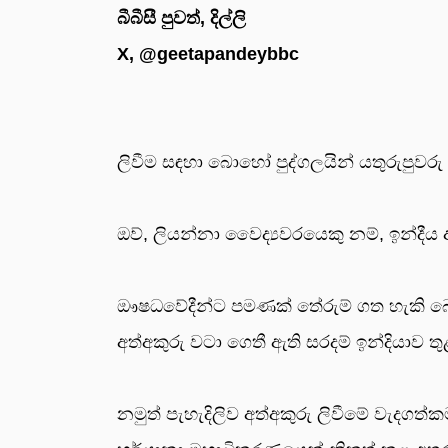
බීබීසී පුවත්, දිල්ලි
X, @geetapandeybbc
ලිවීම සඳහා බොහෝ පුද්ගලයින් යතුරුපුවරු
ඔව්, ලියන්නා වෛද්‍යවරයෙකු නම්, ඉන්දීය
ඖෂධවේදීන්ට පමණක් තේරුම් ගත හැකි බොහෝ
අත්අකුරු වටා ගෙතී ඇති සරදම් ඉන්දියාව
නමුත් පැහැදිලිව අත්අකුරු ලිවීමේ වැ