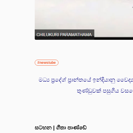
#newstube
මධ්‍ය ප්‍රදේශ් ප්‍රාන්තයේ ඉන්දියානු
තුණ්ඩුවක් පසුගිය ව
සටහන | ගීතා පාණ්ඩේ