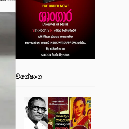
විශේෂාංග