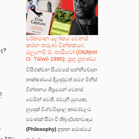
වර්තමාන ලෝකය වෙනස්
කරන තරුණ චින්තකයා;
 ද?
ඔලූෆෙමි ඕ. තායිවෝ (Olúfẹ́mi
O. Táíwò 1990); ප්‍රභූ ග්‍රහණය
විසිඑක්වන සියවසේ සන්නිවේදන
තාක්ෂණයේ දියුණුවත් සමග මිනිස්
චින්තනය ශීඝ්‍රයෙන් වෙනස්
ි
වෙමින් පවතී. එවැනි යුගයක,
හුදෙක් විශ්වවිද්‍යාල කාමරවලට
පමණක් සීමා වී තිබූ දර්ශනවාදය
හ
(Philosophy)
නූතන සමාජයේ