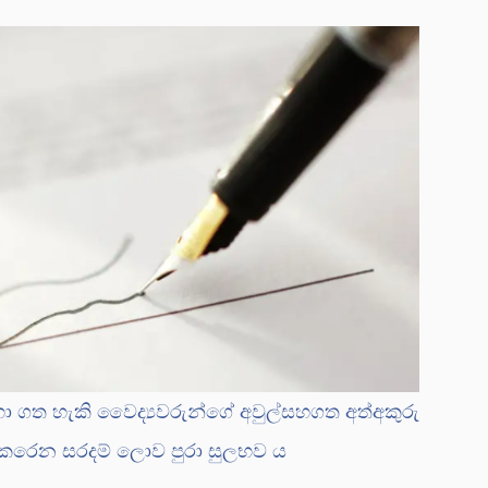
ගත හැකි වෛද්‍යවරුන්ගේ අවුල්සහගත අත්අකුරු
 කෙරෙන සරදම් ලොව පුරා සුලභව ය