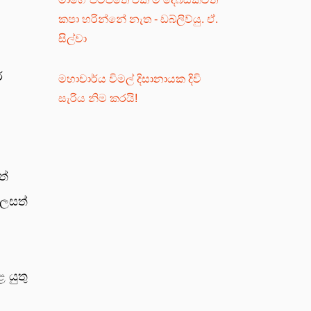
කපා හරින්නේ නැත - ඩබ්ලිව්යු. ඒ.
සිල්වා
ර
මහාචාර්ය විමල් දිසානායක දිවි
සැරිය නිම කරයි!
ත්
ලෙසත්
 යුතු