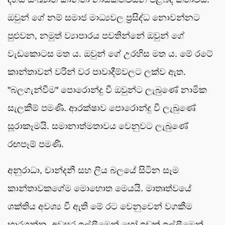
ඔවුන් ගේ නම් සමාජ මාධ්‍යවල ප්‍රසිද්ධ නොවන්නට
පුළුවන, නමුත් ව්‍යාපාරය පවතින්නේ ඔවුන් ගේ
වැඩකොටස මත ය. ඔවුන් ගේ උරහිස මත ය. මේ රටේ
කාන්තාවන් වරින් වර පාවාදීම්වලට ලක්ව ඇත.
"බලගැන්වීම" පොරොන්දු වී ඔවුන්ට ලැබුණේ නාමික
සැලකීම් පමණි. ආරක්ෂාව පොරොන්දු වී ලැබුණේ
සූරාකෑමයි. සමානාත්මතාවය වෙනුවට ලැබුණේ
රඟපෑම් පමණි.
අනුරාධා, චාන්දනී සහ ලිය බලයේ සිටින සෑම
කාන්තාවකගේම මොහොත මෙයයි. මාතෘත්වයේ
ශක්තිය අවශ්‍ය වී ඇති මේ රට වෙනුවෙන් වගකීම
භාරගන්න. අවසර ඉල්ලීමෙන් හෝ ඉඩක් ඉල්ලීමෙන්