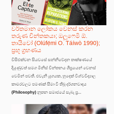
වර්තමාන ලෝකය වෙනස් කරන
තරුණ චින්තකයා; ඔලූෆෙමි ඕ.
තායිවෝ (Olúfẹ́mi O. Táíwò 1990);
ප්‍රභූ ග්‍රහණය
විසිඑක්වන සියවසේ සන්නිවේදන තාක්ෂණයේ
දියුණුවත් සමග මිනිස් චින්තනය ශීඝ්‍රයෙන් වෙනස්
වෙමින් පවතී. එවැනි යුගයක, හුදෙක් විශ්වවිද්‍යාල
කාමරවලට පමණක් සීමා වී තිබූ දර්ශනවාදය
(Philosophy)
නූතන සමාජයේ සැබෑ ප්‍ර...