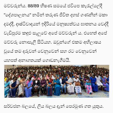
මව්වරුන්ය. 88/89 භීෂණ සමයේ ජවිපෙ කැරැල්ලේදී
"දේශපාලනය" නමින් තරුණ ජීවිත දහස් ගණනින් මකා
දමද්දී, දෘෂ්ටිවාදයන් ඉදිරියේ මනුෂ්‍යත්වය ඝාතනය වෙද්දී
වැඩිපුරම කඳුළු සැලුවේ අපේ මව්වරුන් ය. එහෙත් අපේ
මව්වරු නොසැලී සිටියහ. ඔවුන්ගේ එකම අභිලාෂය
වූයේ තම දරුවන් වෙනුවෙන් සහ රට වෙනුවෙන්
යහපත් අනාගතයක් ගොඩනැගීමයි.
සර්වජන බලයේ, ලිය බලය දැන් පෙරමුණ ගත යුතුය.