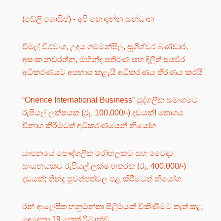
(ඩේලි ගොසිප්) - අපි නොදන්න සන්ධාන
විමල් වීරවංශ, උදය ගම්මන්පිල, සුගීශ්වර බණ්ඩාර,
අසංක නවරත්න, මහින්ද පතිරණ සහ දිලිත් ජයවීර
අධිකරණයට අපහාස කළැයි අධිකරණය තීරණය කරයි
“Orience International Business” පුද්ගලික සමාගමට
රුපියල් ලක්ෂයක (රු. 100,000/-) දඩයක්! තොගය
විනාශ කිරීමටත් අධිකරණයෙන් නියෝග
යාපනයේ පෞද්ගලික රෝහලකට සහ වෛද්‍ය
සායනයකට රුපියල් ලක්ෂ හතරක (රු. 400,000/-)
දඩයක්; තීන්දු පුවත්පත්වල පළ කිරීමටත් නියෝග
රන් ආලේපිත හනුමන්තා පිළිමයක් විකිණීමට තැත් කළ
දෙදෙනා 19 තෙක් රිමාන්ඩ්