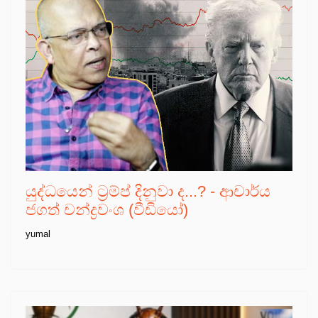
යුද්ධයෙන් ට්‍රම්ප් දිනුවා ද...? - ආචාර්ය
ජගත් චන්ද්‍රවංශ (වීඩියෝ)
yumal