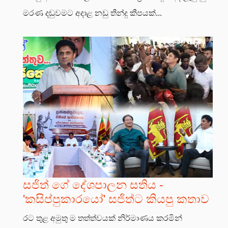
මරණ දඬුවමට අදාළ නඩු තීන්දු කීපයක්...
සජිත් ගේ දේශපාලන සතිය -
'කසිප්පුකාරයෝ' සජිත්ට කියපු කතාව
රට තුළ අමුතු ම තත්ත්වයක් නිර්මාණය කරමින්