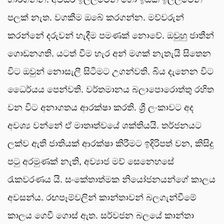
පලක් නැත. වගකීම ඔබේ කරගන්න. මව්වරුන්
කරන්නේ දරුවන් හැදීම පමණක් නොවේ. ඔවුහු ජාතීන්
ගොඩනගති. යටත් වීම හැර අන් මගක් නැතැයි සිතෙන
විට ඔවුන් නොසැලී සිටීමට උගන්වති. බිය දැනෙන විට
ධෛර්යය පෙන්වති. වර්තමානය බලාපොරොත්තු රහිත
වන විට අනාගතය ආරක්ෂා කරති. ශ්‍රී ලංකාවට අද
අවශ්‍ය වන්නේ ඒ මාතෘත්වයේ ශක්තියයි. තර්ජනයට
ලක්ව ඇති ජාතියක් ආරක්ෂා කිරීමට ඉදිරිපත් වන, කිසිදු
පටු අරමුණක් නැති, අව්‍යාජ මව් සෙනෙහසේ
රැකවරණය යි. සංකේතාත්මක නියෝජනයන්ගේ කාලය
අවසන්ය. රඟපෑම්වලින් කාන්තාවන් බලගැන්වීමේ
කාලය ගෙවී ගොස් ඇත. සර්වජන බලයේ කාන්තා