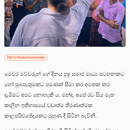
#lk#srilanka#newstube
මෙවර මව්වරුන් ගේ දිනය හුදු සමාජ මාධ්‍ය සටහනකට
හෝ සුබපැතුමකට පමණක් සීමා කර අමතක කර
දැමීමට අපට නොහැකි ය. මන්ද, අපේ රට සිය මෑත
කාලීන ඉතිහාසයේ වඩාත්ම තීරණාත්මක
කාලපරිච්ඡේදයකට මුහුණ දී සිටින බැවිනි.