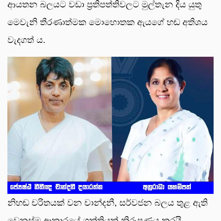
ආයතන බලයට වඩා ප්‍රතිපත්තිවලට මුල්තැන දිය යුතු
මෙවැනි තීරණාත්මක මොහොතක ඇයගේ හඬ අතිශය
වැදගත් ය.
නිහඬ චරිතයක් වන චාන්දනී, සර්වජන බලය තුළ ඇති
වෙනස්ම ආකාරයේ ශක්තියක් නිරූපණය කරයි.