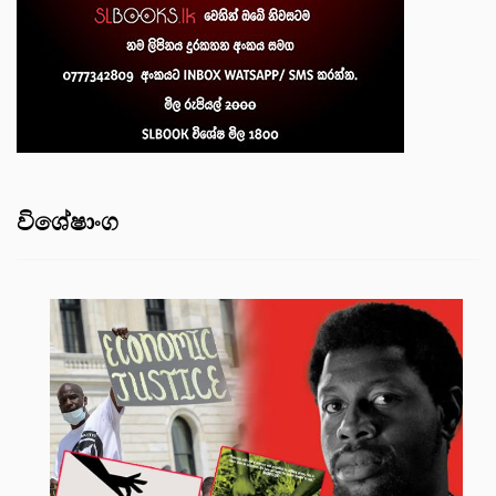
විශේෂාංග