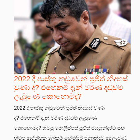
2022 දී පාස්කු නඩුවෙන් පූජිත් නිදහස්
වුණා ද? එහෙනම් දැන් මරණ දඬුවම
ලැබුණෙ කොහොමද?
2022 දී පාස්කු නඩුවෙන් පූජිත් නිදහස් වුණා
ද? එහෙනම් දැන් මරණ දඬුවම ලැබුණෙ
කොහොමද? හිටපු පොලිස්පති පූජිත් ජයසුන්දරට සහ
හිටපු ආරක්ෂක ලේකම් හේමසිරි ප්‍රනාන්දුට අද ලැබුණු