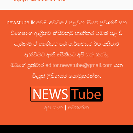
newstube.lk වෙබ් අඩවියේ පළවන සියළු ප්‍රවෘත්ති සහ
විශේෂාංග ආශ්‍රිතව කිසිවකුට හානිකර යමක් පළ වී
ඇත්නම් ඒ අගතියට පත් පාර්ශවයට ඊට ප්‍රතිචාර
දැක්වීමට ඇති අයිතියට අපි ගරු කරමු.
ඔබගේ ප්‍රතිචාර
editor.newstube@gmail.com
යන
විද්‍යුත් ලිපිනයට යොමුකරන්න.
අප ගැන
|
අමතන්න