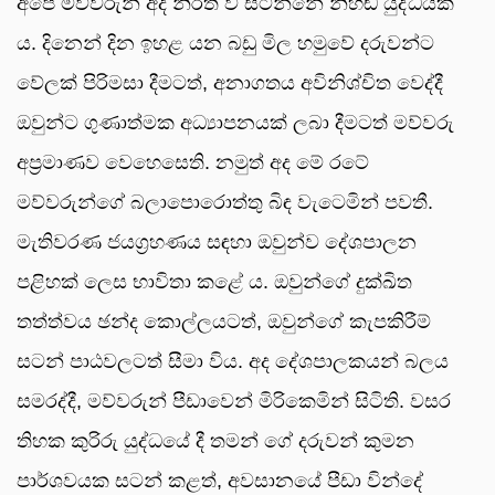
අපේ මව්වරුන් අද නිරත වී සිටින්නේ නිහඬ යුද්ධයක
ය. දිනෙන් දින ඉහළ යන බඩු මිල හමුවේ දරුවන්ට
වේලක් පිරිමසා දීමටත්, අනාගතය අවිනිශ්චිත වෙද්දී
ඔවුන්ට ගුණාත්මක අධ්‍යාපනයක් ලබා දීමටත් මව්වරු
අප්‍රමාණව වෙහෙසෙති. නමුත් අද මේ රටේ
මව්වරුන්ගේ බලාපොරොත්තු බිඳ වැටෙමින් පවතී.
මැතිවරණ ජයග්‍රහණය සඳහා ඔවුන්ව දේශපාලන
පළිහක් ලෙස භාවිතා කළේ ය. ඔවුන්ගේ දුක්ඛිත
තත්ත්වය ඡන්ද කොල්ලයටත්, ඔවුන්ගේ කැපකිරීම්
සටන් පාඨවලටත් සීමා විය. අද දේශපාලකයන් බලය
සමරද්දී, මව්වරුන් පීඩාවෙන් මිරිකෙමින් සිටිති. වසර
තිහක කුරිරු යුද්ධයේ දී තමන් ගේ දරුවන් කුමන
පාර්ශවයක සටන් කළත්, අවසානයේ පීඩා වින්දේ