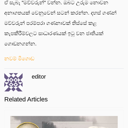
ඒ සැබෑ "මව්වරුන්" වන්න. ඔබට උරුම නොවන
අනාගතයක් වෙනුවෙන් සටන් කරන්න. දහස් ගණන්
මව්වරුන් පරම්පරා ගණනාවක් තිස්සේ කළ
කැපකිරීම්වලට සාධාරණයක් ඉටු වන ජාතියක්
ගොඩනගන්න.
නවම් මීගොඩ
editor
Related Articles