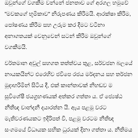
ඔවුන්ගේ වගකීම වන්නේ ජනතාව ගේ අරගල හමුවේ
"මවකගේ භූමිකාව" නිරූපණය කිරීමයි. ආරක්ෂා කිරීම,
පෝෂණය කිරීම සහ උරුම කර දීමට වටිනා
අනාගතයක් වෙනුවෙන් සටන් කිරීම ඔවුන්ගේ
වගකීමයි.
වර්තමාන අවුල් සහගත තත්ත්වය තුළ, සර්වජන බලයේ
නායකයින්ට එරෙහිව ජවිපෙ රජය මර්දනය සහ තර්ජන
මුදාහරිමින් සිටිය දී, එක් කාන්තාවක් නිහඬව ම
සුවිශේෂී ජයග්‍රහණයක් අත්කර ගත්තා ය. ඒ ජ්‍යෙෂ්ඨ
නීතීඥ චාන්දනී දයාරත්න යි. ඇය පළමු වරට
මැතිවරණයකට ඉදිරිපත් වී, පළමු වරටම නීතිඥ
සංගමයේ විධායක සභික ධුරයක් දිනා ගත්තා ය. නීතිමය