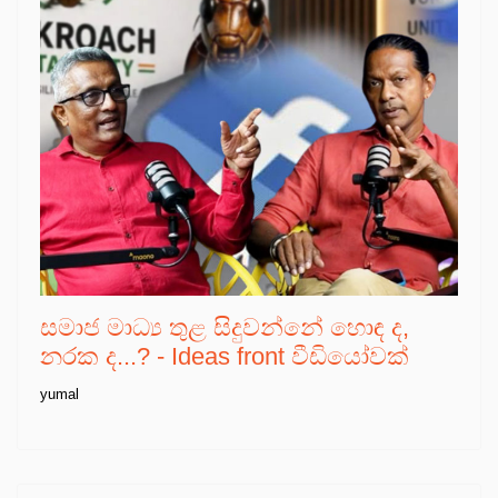
සමාජ මාධ්‍ය තුළ සිදුවන්නේ හොඳ ද,
නරක ද...? - Ideas front වීඩියෝවක්
yumal