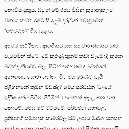
නොවිය යුතුය. ඔවුන් මේ රජය විසින් ක්‍රමානුකූලව
විනාශ කරන රටේ සියලුම දරුවන් වෙනුවෙන්
"මව්වරුන්" විය යුතු ය.
අද රට ආර්ථිකව, ආගමිකව සහ සදාචාරාත්මකව කඩා
වැටෙමින් තිබේ. මේ කුළුණු තුනම කඩා වැටෙද්දී කුමන
මවක්ද නිහඬව බලා සිටින්නේ? තම දරුවන්ගේ
අනාගතය සොරා ගන්නා විට එය ඉරණම යැයි
පිළිගන්නේ කුමන මවක්ද? මෙය සර්වජන බලයේ
ඉදිරියෙන්ම සිටින පිරිමින්ට පමණක් අදාළ කතාවක්
නොවේ. මෙය ගම් මට්ටමේ, සර්වජන සභාවල,
ප්‍රතිපත්ති සම්පාදක කාමරවල සිට උපාය මාර්ග සකසන
දහස් සංඛ්‍යාත කාන්තා නායකත්වයන් පිළිබඳ කතාවයි.