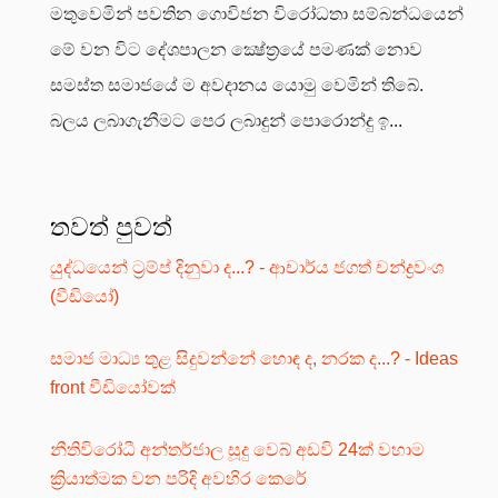
මතුවෙමින් පවතින ගොවිජන විරෝධතා සම්බන්ධයෙන්
මේ වන විට දේශපාලන ක්‍ෂේත්‍රයේ පමණක් නොව
සමස්ත සමාජයේ ම අවදානය යොමු වෙමින් තිබේ.
බලය ලබාගැනීමට පෙර ලබාදුන් පොරොන්දු ඉ...
තවත් පුවත්
යුද්ධයෙන් ට්‍රම්ප් දිනුවා ද...? - ආචාර්ය ජගත් චන්ද්‍රවංශ
(වීඩියෝ)
සමාජ මාධ්‍ය තුළ සිදුවන්නේ හොඳ ද, නරක ද...? - Ideas
front වීඩියෝවක්
නීතිවිරෝධී අන්තර්ජාල සූදු වෙබ් අඩවි 24ක් වහාම
ක්‍රියාත්මක වන පරිදි අවහිර කෙරේ