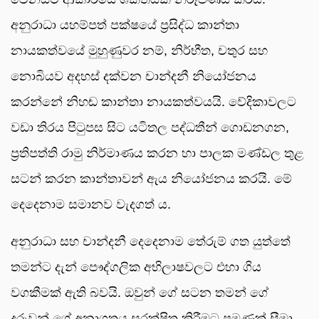
අනුරාධා යහම්පත් පක්ෂයේ ප්‍රසිද්ධ කාන්තා
නායකත්වයේ මුහුණුවර නම්, නිර්භීත, චතුර සහ
නොබියව අදහස් දක්වන චාන්දනී නියෝජනය
කරන්නේ නිහඬ කාන්තා නායකත්වයයි. වේදිකාවලට
වඩා තිරය පිටුපස සිට යටිතල පද්ධතීන් ගොඩනගන,
ප්‍රතිපත්ති රාමු නිර්මාණය කරන හා පාලක මණ්ඩල තුළ
සටන් කරන කාන්තාවන් ඇය නියෝජනය කරයි. මේ
දෙදෙනාම සමානව වැදගත් ය.
අනුරාධා සහ චාන්දනී දෙදෙනාම තේරුම් ගත යුත්තේ
තමන්ට දැන් පෞද්ගලික අභිලාෂවලට එහා ගිය
වගකීමක් ඇති බවයි. ඔවුන් ගේ සටන තමන් ගේ
දරුවන් ගේ අනාගතය සුරක්ෂිත කිරීමට පමණක් සීමා