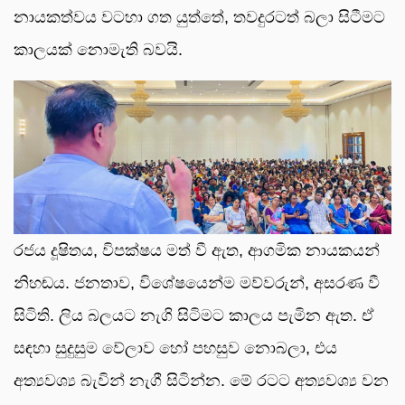
නායකත්වය වටහා ගත යුත්තේ, තවදුරටත් බලා සිටීමට
කාලයක් නොමැති බවයි.
රජය දූෂිතය, විපක්ෂය මත් වී ඇත, ආගමික නායකයන්
නිහඬය. ජනතාව, විශේෂයෙන්ම මව්වරුන්, අසරණ වී
සිටිති. ලිය බලයට නැගි සිටිමට කාලය පැමින ඇත. ඒ
සඳහා සුදුසුම වේලාව හෝ පහසුව නොබලා, එය
අත්‍යවශ්‍ය බැවින් නැගී සිටින්න. මේ රටට අත්‍යවශ්‍ය වන