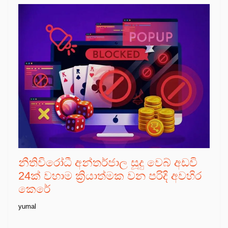
නීතිවිරෝධී අන්තර්ජාල සූදු වෙබ් අඩවි
24ක් වහාම ක්‍රියාත්මක වන පරිදි අවහිර
කෙරේ
yumal