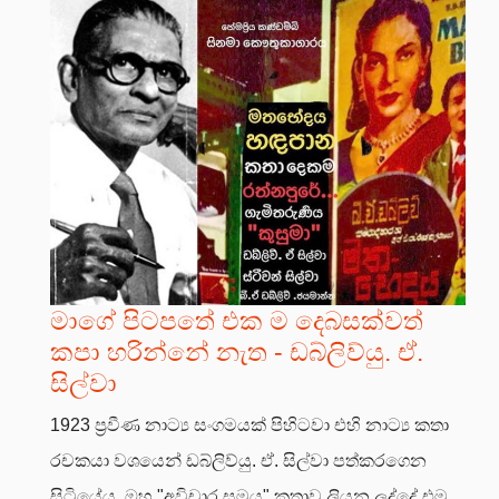
මාගේ පිටපතේ එක ම දෙබසක්වත්
කපා හරින්නේ නැත - ඩබ්ලිව්යු. ඒ.
සිල්වා
1923 ප්‍රවීණ නාට්‍ය සංගමයක් පිහිටවා එහි නාට්‍ය කතා
රචකයා වශයෙන් ඩබ්ලිව්යු. ඒ. සිල්වා පත්කරගෙන
සිටියේය. ඔහු "අවිචාර සමය" කතාව ලියන ලද්දේ එම