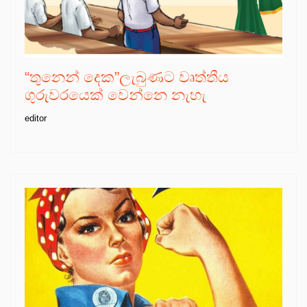
“තුනෙන් දෙක”ලැබුණට වෘත්තීය
ගුරුවරයෙක් වෙන්නෙ නැහැ
editor