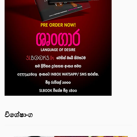
විශේෂාංග