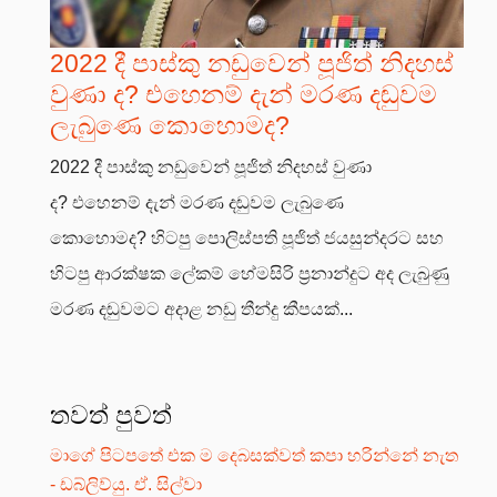
2022 දී පාස්කු නඩුවෙන් පූජිත් නිදහස්
වුණා ද? එහෙනම් දැන් මරණ දඬුවම
ලැබුණෙ කොහොමද?
2022 දී පාස්කු නඩුවෙන් පූජිත් නිදහස් වුණා
ද? එහෙනම් දැන් මරණ දඬුවම ලැබුණෙ
කොහොමද? හිටපු පොලිස්පති පූජිත් ජයසුන්දරට සහ
හිටපු ආරක්ෂක ලේකම් හේමසිරි ප්‍රනාන්දුට අද ලැබුණු
මරණ දඬුවමට අදාළ නඩු තීන්දු කීපයක්...
තවත් පුවත්
මාගේ පිටපතේ එක ම දෙබසක්වත් කපා හරින්නේ නැත
- ඩබ්ලිව්යු. ඒ. සිල්වා