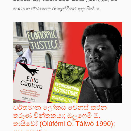
නාට්‍ය කණ්ඩායමේ රඟදැක්වීමේ අදහසින් ය.
වර්තමාන ලෝකය වෙනස් කරන
තරුණ චින්තකයා; ඔලූෆෙමි ඕ.
තායිවෝ (Olúfẹ́mi O. Táíwò 1990);