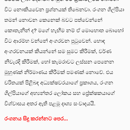
විට නොකියවෙන ප්‍රශ්නයක් තිබෙනවා. රංගන ශිල්පියා
තමන් නොවන කෙනෙක් බවට පත්වෙන්නේ
කොතැනින් ද? මගේ හැඟීම නම් ඒ මොහොත බොහෝ
විට ආරම්භ වන්නේ අංගරචන පුටුවෙන්. හොඳ
අංගරචනයක් කියන්නේ සම සුමට කිරීමක්, වර්ණ
නිවැරදි කිරීමක්, හෝ කැමරාවට ලස්සන පෙනෙන
මුහුණක් නිර්මාණය කිරීමක් පමණක් නොවේ. එය
චරිතයක් පිළිබඳ අධ්‍යක්ෂවරයාගේ ප්‍රකාශය, රංගන
ශිල්පියාගේ අභ්‍යන්තර ලෝකය සහ ප්‍රේක්ෂකයාගේ
විශ්වාසය අතර ඇති පළමු දෘශ්‍ය සංවාදයයි.
රංගනය සිදු කරන්නට පෙර...