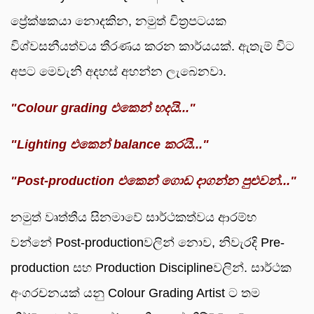
ප්‍රේක්ෂකයා නොදකින, නමුත් චිත්‍රපටයක
විශ්වසනීයත්වය තීරණය කරන කාර්යයක්. ඇතැම් විට
අපට මෙවැනි අදහස් අහන්න ලැබෙනවා.
"Colour grading එකෙන් හදයි..."
"Lighting එකෙන් balance කරයි..."
"Post-production එකෙන් ගොඩ දාගන්න පුළුවන්..."
නමුත් වෘත්තීය සිනමාවේ සාර්ථකත්වය ආරම්භ
වන්නේ Post-productionවලින් නොව, නිවැරදි Pre-
production සහ Production Disciplineවලින්. සාර්ථක
අංගරචනයක් යනු Colour Grading Artist ට තම