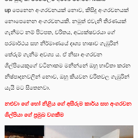
up පෙනෙන අංගරචනයක් නොව, කිසිදු අංගරචනයක්
නොපෙනෙන අංගරචනයකි. නමුත් එවැනි තීරණයක්
ගැනීමට නම් පිටපත, චරිතය, අධ්‍යක්ෂවරයා ගේ
පරමාර්ථය සහ නිර්මාණයේ දෘශ්‍ය භාෂාව ගැඹුරින්
තේරුම් ගැනීම අවශ්‍ය ය. ඒ නිසා අංගරචන
ශිල්පියෙකුගේ වටිනාකම මනින්නේ ඔහු භාවිතා කරන
නිෂ්පාදනවලින් නොව, ඔහු කියවන චරිතවල ගැඹුරින්
යැයි මට සිතෙනවා.
නළුවා ගේ හෝ නිළිය ගේ අසීරුම කාර්ය සහ අංගරචන
ශිල්පියා ගේ ප්‍රමුඛ වගකීම