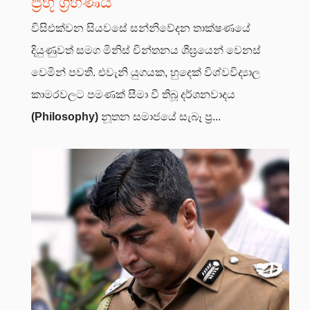
ප්‍රභූ ග්‍රහණය
විසිඑක්වන සියවසේ සන්නිවේදන තාක්ෂණයේ
දියුණුවත් සමග මිනිස් චින්තනය ශීඝ්‍රයෙන් වෙනස්
වෙමින් පවතී. එවැනි යුගයක, හුදෙක් විශ්වවිද්‍යාල
කාමරවලට පමණක් සීමා වී තිබූ දර්ශනවාදය
(Philosophy)
නූතන සමාජයේ සැබෑ ප්‍ර...