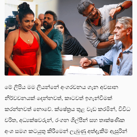
මේ ලිපිය මම ලියන්නේ අංගරචනය ගැන අවසාන
නිර්වචනයක් දෙන්නවත්, කාටවත් ඉගැන්වීමක්
කරන්නවත් නොවේ. ක්ෂේත්‍රය තුළ වැඩ කරමින්, විවිධ
චරිත, අධ්‍යක්ෂවරුන්, රංගන ශිල්පීන් සහ තාක්ෂණික
අංශ සමග කටයුතු කිරීමෙන් ලැබුණු අත්දැකීම් ඇසුරින්