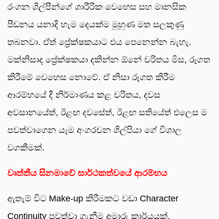
රංගන ශිල්පීන්ගේ ශාරීරික වෙහෙස සහ මානසික
පීඩනය යනාදි හැම දෙයක්ම මුහුණ මත සලකුණු
තබනවා. ඒත් ප්‍රේක්ෂකයාට එය පෙනෙන්න බැහැ.
මක්නිසාද ප්‍රේක්ෂකයා දකින්න ඕනේ චරිතය මිස, රූගත
කිරීමේ වෙහෙස නොවේ. ඒ නිසා රූගත කිරීම
ආරම්භයේ දී නිර්මාණය කළ චරිතය, දවස
අවසානයේත්, ඊළඟ දවසේත්, ඊළඟ සතියේත් එලෙස ම
පවත්වාගෙන යෑම අංගරචන ශිල්පියා ගේ විශාල
වගකීමක්.
වෘත්තීය සිනමාවේ සාර්ථකත්වයේ ආරම්භය
ඇතැම් විට Make-up කිරීමකට වඩා Character
Continuity පවත්වා ගැනීම අමාරු කාර්යයක්.