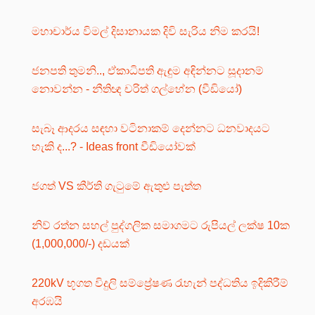
මහාචාර්ය විමල් දිසානායක දිවි සැරිය නිම කරයි!
ජනපති තුමනි.., ඒකාධිපති ඇඳුම අඳින්නට සූදානම්
නොවන්න - නීතිඥ චරිත් ගල්හේන (වීඩියෝ)
සැබෑ ආදරය සඳහා වටිනාකම් දෙන්නට ධනවාදයට
හැකි ද...? - Ideas front වීඩියෝවක්
ජගත් VS කීර්ති ගැටුමේ ඇතුළු පැත්ත
නිව් රත්න සහල් පුද්ගලික සමාගමට රුපියල් ලක්ෂ 10ක
(1,000,000/-) දඩයක්
220kV භූගත විදුලි සම්ප්‍රේෂණ රැහැන් පද්ධතිය ඉදිකිරීම්
අරඹයි