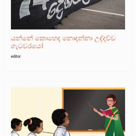
යන්නේ කොහෙද නොදන්නා උද්දච්ච
ගැටවරයෝ
editor