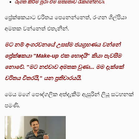
රූගත කිරීම පුරා එම සත්‍යතාව රැකගන්නවා.
ප්‍රේක්ෂකයාට චරිතය පෙනෙන්නෙත්, රංගන ශිල්පියා
අමතක වන්නෙත් එතැනින්.
මට නම් අංගරචනයේ උසස්ම ජයග්‍රහණය වන්නේ
ප්‍රේක්ෂකයා "Make-up එක හොඳයි" කියා පැවසීම
නොවේ. "මට නළුවාව අමතක වුණා... මම දැක්කේ
චරිතය විතරයි," යන ප්‍රතිචාරයයි.
මෙය මගේ පෞද්ගලික අත්දැකීම් ඇසුරින් ලියූ සටහනක්
පමණි.