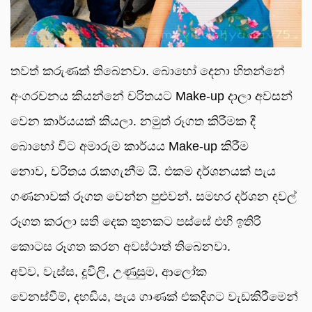
තවත් කරුණක් තිබෙනවා. බොහෝ දෙනා හිතන්නේ
අංගරචනය කියන්නේ චරිතයට Make-up දාලා අවසන්
වෙන කාර්යයක් කියලා. නමුත් රූගත කිරීමක දී
බොහෝ විට අමාරුම කාර්යය Make-up කිරීම
නොව, චරිතය රැකගැනීම යි. එකම දර්ශනයක් පැය
ගණනාවක් රූගත වෙන්න පුළුවන්. සමහර දර්ශන දවල්
රූගත කරලා සති දෙක තුනකට පස්සේ එහි ඉතිරි
කොටස රූගත කරන අවස්ථාත් තිබෙනවා.
අව්ව, වැස්ස, දූවිලි, උණුසුම, ආලෝක
වෙනස්වීම්, දහඩිය, පැය ගාණක් එකදිගට වැඩකිරීමෙන්