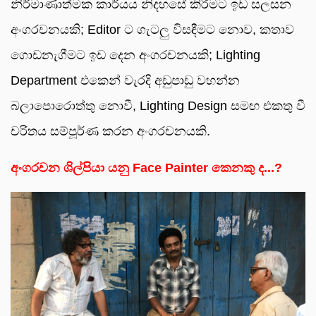
නිර්මාණාත්මක කාර්යය නිදහසේ කිරීමට ඉඩ සලසන
අංගරචනයකි; Editor ට ගැටලු විසඳීමට නොව, කතාව
ගොඩනැගීමට ඉඩ දෙන අංගරචනයකි; Lighting
Department එකෙන් වැරදි අඩුපාඩු වහන්න
බලාපොරොත්තු නොවී, Lighting Design සමඟ එකතු වී
චරිතය සම්පූර්ණ කරන අංගරචනයකි.
අංගරචන ශිල්පියා යනු
Face Painter කෙනකු ද...?