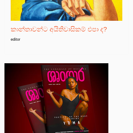
කාන්තාවන්ට අයිතිවාසිකම් එපා ද?
editor