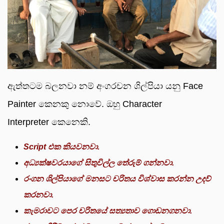
ඇත්තටම බලනවා නම් අංගරචන ශිල්පියා යනු Face
Painter කෙනකු නොවේ. ඔහු Character
Interpreter කෙනෙකි.
Script එක කියවනවා.
අධ්‍යක්ෂවරයාගේ සිතුවිල්ල තේරුම් ගන්නවා.
රංගන ශිල්පියාගේ මනසට චරිතය විශ්වාස කරන්න උදව්
කරනවා.
කැමරාවට පෙර චරිතයේ සත්‍යතාව ගොඩනගනවා.