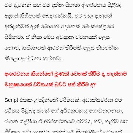
මට දැනෙන සහ මම දකින සිනමා අංගරචනය පිළිබඳ
අදහස් කිහිපයක් බෙදාගන්නයි. මට වඩා දැනුමත්
අත්දැකීම්ත් ඇති බොහෝ දෙනෙක් මේ ක්ෂේත්‍රයේ
සිටිනවා. ඒ නිසා මෙය අවසාන වචනයක් ලෙස
නොව, කතිකාවක් ආරම්භ කිරීමක් ලෙස කියවන්න
කියලා ආරාධනා කරනවා.
අංගරචනය කියන්නේ මූණක් වෙනස් කිරීම ද
, නැත්නම්
මනුෂ්‍යයෙක් චරිතයක් බවට පත් කිරීම ද?
Script එකක උපදින්නේ චරිතයක්. අධ්‍යක්ෂවරයා එම
චරිතය පිළිබඳ තමන් ගේ අර්ථකථනය ගොඩනගනවා.
රංගන ශිල්පියා ඒ අර්ථකථනයට ශරීරය, හඬ, හැඟීම් සහ
ජීවිතය ලබා දෙනවා. නමුත් මේ ක්‍රියාවලියේ බොහෝ