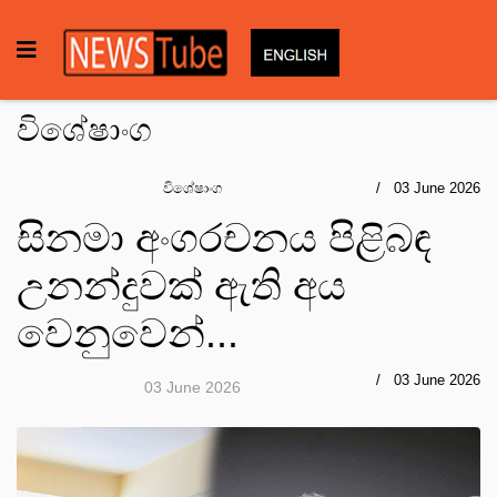
විශේෂාංග
විශේෂාංග
03 June 2026
සිනමා අංගරචනය පිළිබඳ
උනන්දුවක් ඇති අය
වෙනුවෙන්...
03 June 2026
03 June 2026