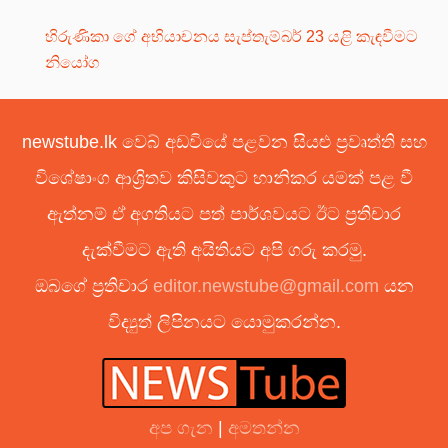
හිරුණිකා ගේ අභියාචනය සැප්තැම්බර් 23 යළි කැඳවීමට
නියෝග
newstube.lk වෙබ් අඩවියේ පළවන සියළු ප්‍රවෘත්ති සහ
විශේෂාංග ආශ්‍රිතව කිසිවකුට හානිකර යමක් පළ වී
ඇත්නම් ඒ අගතියට පත් පාර්ශවයට ඊට ප්‍රතිචාර
දැක්වීමට ඇති අයිතියට අපි ගරු කරමු.
ඔබගේ ප්‍රතිචාර
editor.newstube@gmail.com
යන
විද්‍යුත් ලිපිනයට යොමුකරන්න.
අප ගැන
|
අමතන්න