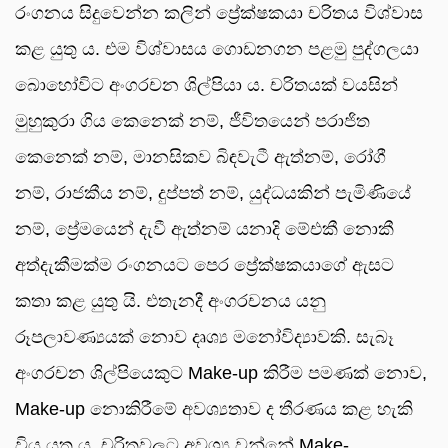
රංගනය සිදුවෙන්න කලින් ප්‍රේක්ෂකයා චරිතය විශ්වාස
කළ යුතු ය. එම විශ්වාසය ගොඩනගන පළමු පුද්ගලයා
බොහෝවිට අංගරචන ශිල්පියා ය. චරිතයක් වයසින්
මුහුකුරා ගිය කෙනෙක් නම්, ජීවිතයෙන් පරාජිත
කෙනෙක් නම්, මානසිකව බිඳවැටී ඇත්නම්, රෝගී
නම්, රාජකීය නම්, දුප්පත් නම්, යුද්ධයකින් පැමිණියේ
නම්, ප්‍රේමයෙන් දැවී ඇත්නම් යනාදි මේඑකී නොකී
අත්දැකීමක්ම රංගනයට පෙර ප්‍රේක්ෂකයාගේ ඇසට
කතා කළ යුතු යි. එතැනදී අංගරචනය යනු
රූපලාවණ්‍යයක් නොව දෘශ්‍ය මනෝවිද්‍යාවකි. සැබෑ
අංගරචන ශිල්පියෙකුට Make-up කිරීම පමණක් නොව,
Make-up නොකිරීමේ අවශ්‍යතාව ද තීරණය කළ හැකි
විය යුතු ය. චරිතවලට අවශ්‍ය වන්නේ Make-