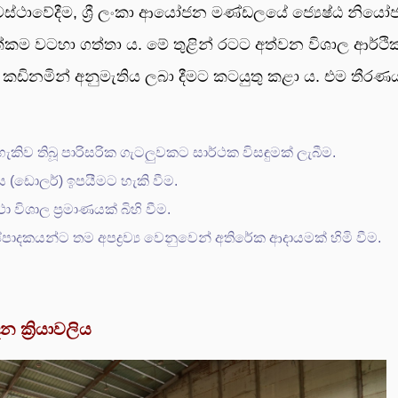
ස්ථාවේදීම, ශ්‍රී ලංකා ආයෝජන මණ්ඩලයේ ජ්‍යෙෂ්ඨ නියෝජ්
ගත්කම වටහා ගත්තා ය. මේ තුළින් රටට අත්වන විශාල ආර්ථි
ට කඩිනමින් අනුමැතිය ලබා දීමට කටයුතු කළා ය. එම තීරණ
කිව තිබූ පාරිසරික ගැටලුවකට සාර්ථක විසඳුමක් ලැබීම.
මය (ඩොලර්) ඉපයීමට හැකි වීම.
ථා විශාල ප්‍රමාණයක් බිහි වීම.
්පාදකයන්ට තම අපද්‍රව්‍ය වෙනුවෙන් අතිරේක ආදායමක් හිමි වීම.
ක්‍රියාවලිය