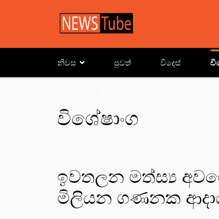
නිවස
පුවත්
විදෙස්
වි
ක්‍රිඩා
ENGLISH
විශේෂාංග
ඉවතලන මත්ස්‍ය අව
මිලියන ගණනක ආදාය