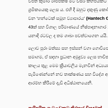
විජිත කුමාර රාජපක්ෂ මීට වසර කිහිපයකට
ශ්‍රමිකයෙකු ලෙස ය. එහි දී ඔහුට දකුණු
වන ‘හන්ටෙක් සමූහ ව්‍යාපාරය’
(Hantech 
43ක් සහ විශාල පරිමාණයේ නිෂ්පාදනාගාර 1
යනාදි රටවල ද තම ශාඛා පවත්වාගෙන යයි.
ලොව පුරා මත්ස්‍ය සහ ඉස්සන් වගා ගොවි
සමාගම, ඒ සඳහා ප්‍රධාන අමුද්‍රව්‍ය ලෙ
කාලය තුළ මෙම ක්‍රියාවලිය මැනවින් අධ
පැමිණෙන්නේ නව තාක්ෂණය සහ විදේශ ආය
ආරම්භ කිරීමේ දැඩි අධිෂ්ඨානයෙනි.