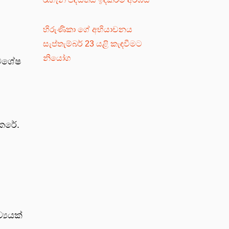
හිරුණිකා ගේ අභියාචනය
සැප්තැම්බර් 23 යළි කැඳවීමට
නියෝග
අවශේෂ
කෙරේ.
්‍යයක්