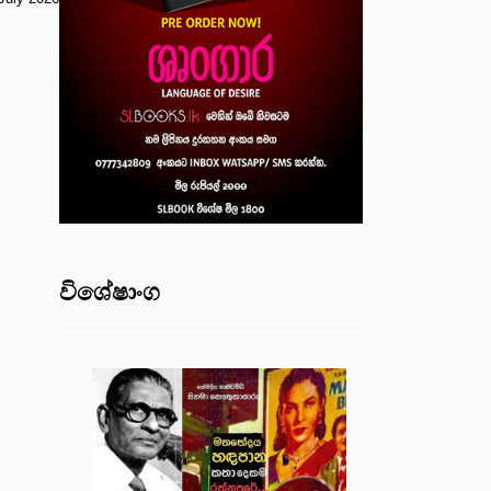
විශේෂාංග