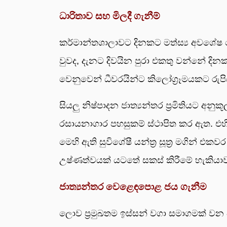
ධාරිතාව සහ මිලදී ගැනීම්
කර්මාන්තශාලාවට දිනකට මත්ස්‍ය අවශේෂ ම
වුවද, දැනට දිවයින පුරා එකතු වන්නේ දිනක
වෙනුවෙන් ධීවරයින්ට කිලෝග්‍රෑමයකට රුපි
සියලු නිෂ්පාදන ජාත්‍යන්තර ප්‍රමිතියට අ
රසායනාගාර පහසුකම් ස්ථාපිත කර ඇත. එහි
මෙහි ඇති සුවිශේෂී යන්ත්‍ර සූත්‍ර මගින් එකව
උෂ්ණත්වයක් යටතේ සකස් කිරීමේ හැකියාව
ජාත්‍යන්තර වෙළෙඳපොළ ජය ගැනීම
ලොව ප්‍රමුඛතම ඉස්සන් වගා සමාගමක් වන වි