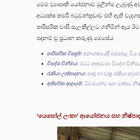
මෙම ව්‍යාපෘති යෝජනාව මුලින්ම ලැබුණු අව
අධ්‍යක්ෂ තමරි බටුවන්තුඩාව එහි ඇති වැද
පාරිසරික වාසි සැලකිල්ලට ගනිමින් ඇය ඊ
පදනම් වූ ප්‍රධාන කරුණු මෙසේය
පාරිසරික විසඳුම්:
අනාගතයේදී බරපතළ විය හැ
විදේශ විනිමය:
රටට අත්‍යවශ්‍ය විදේශ විනි
රැකියා උත්පාදනය:
සෘජු හා වක්‍ර රැකියා අවස්
අතිරේක ආදායම්:
ධීවරයන්ට සහ මත්ස්‍ය නිෂ
‘යෙසෝල් ලංකා’ ආයෝජනය සහ නිෂ්පාදන 