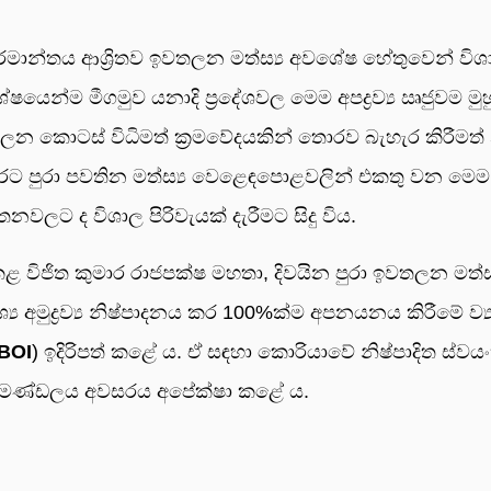
ර්මාන්තය ආශ්‍රිතව ඉවතලන මත්ස්‍ය අවශේෂ හේතුවෙන් විශ
ේෂයෙන්ම මීගමුව යනාදි ප්‍රදේශවල මෙම අපද්‍රව්‍ය ඍජුවම මු
ලන කොටස් විධිමත් ක්‍රමවේදයකින් තොරව බැහැර කිරීමත් 
 රට පුරා පවතින මත්ස්‍ය වෙළෙඳපොළවලින් එකතු වන මෙම
තනවලට ද විශාල පිරිවැයක් දැරීමට සිදු විය.
ළ විජිත කුමාර රාජපක්ෂ මහතා, දිවයින පුරා ඉවතලන මත්ස්
ය අමුද්‍රව්‍ය නිෂ්පාදනය කර 100%ක්ම අපනයනය කිරීමේ ව්‍ය
BOI
) ඉදිරිපත් කළේ ය. ඒ සඳහා කොරියාවේ නිෂ්පාදිත ස්වයංක්
ජන මණ්ඩලය අවසරය අපේක්ෂා කළේ ය.