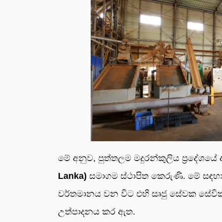
මේ අනුව, පුත්තලම මදුරන්කුලිය ප්‍රදේශය
Lanka)
සමාගම ස්ථාපිත කෙරුණි. මේ සඳ
වර්තමානය වන විට එහි සෘජු සේවක සේවිකා
උත්පාදනය කර ඇත.