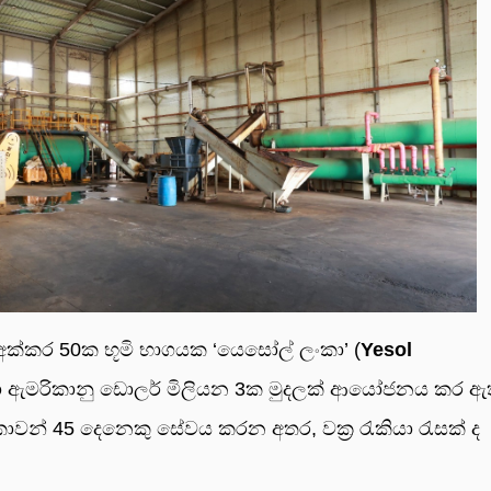
ේ අක්කර 50ක භූමි භාගයක ‘යෙසෝල් ලංකා’ (
Yesol
හා ඇමරිකානු ඩොලර් මිලියන 3ක මුදලක් ආයෝජනය කර ඇ
වන් 45 දෙනෙකු සේවය කරන අතර, වක්‍ර රැකියා රැසක් ද