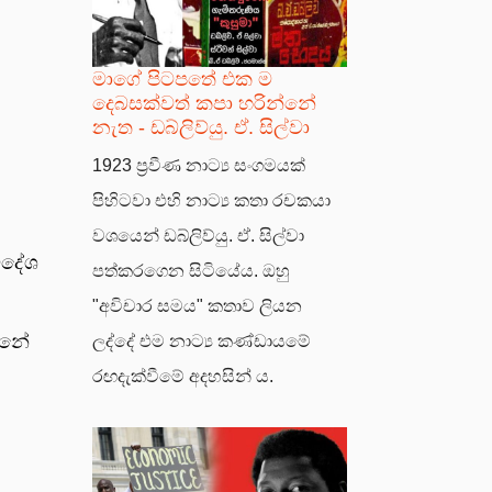
මාගේ පිටපතේ එක ම
දෙබසක්වත් කපා හරින්නේ
නැත - ඩබ්ලිව්යු. ඒ. සිල්වා
1923 ප්‍රවීණ නාට්‍ය සංගමයක්
පිහිටවා එහි නාට්‍ය කතා රචකයා
වශයෙන් ඩබ්ලිව්යු. ඒ. සිල්වා
ිදේශ
පත්කරගෙන සිටියේය. ඔහු
"අවිචාර සමය" කතාව ලියන
්නේ
ලද්දේ එම නාට්‍ය කණ්ඩායමේ
රඟදැක්වීමේ අදහසින් ය.