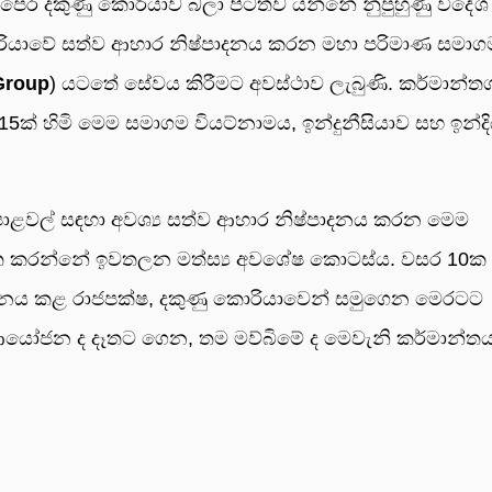
 පෙර දකුණු කොරියාව බලා පිටත්ව යන්නේ නුපුහුණු විදේශ
 කොරියාවේ සත්ව ආහාර නිෂ්පාදනය කරන මහා පරිමාණ සමාග
Group
) යටතේ සේවය කිරීමට අවස්ථාව ලැබුණි. කර්මාන්ත
5ක් හිමි මෙම සමාගම වියට්නාමය, ඉන්දුනීසියාව සහ ඉන්ද
පොළවල් සඳහා අවශ්‍ය සත්ව ආහාර නිෂ්පාදනය කරන මෙම
ස භාවිත කරන්නේ ඉවතලන මත්ස්‍ය අවශේෂ කොටස්ය. වසර 10ක
්‍යයනය කළ රාජපක්ෂ, දකුණු කොරියාවෙන් සමුගෙන මෙරටට
ෝජන ද දෑතට ගෙන, තම මව්බිමේ ද මෙවැනි කර්මාන්තය