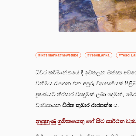
#lk#srilanka#newstube
#YesolLanka
#Yesol La
ධීවර කර්මාන්තයේ දී ඉවතලන මත්ස්‍ය අව
විනිමය රැගෙන එන අපූරු ව්‍යාපෘතියක් පිළි
දූෂණයට තිරසාර විසඳුමක් ලබා දෙමින්, ම
ව්‍යවසායක
විජිත කුමාර රාජපක්ෂ
ය.
නුපුහුණු ශ්‍රමිකයෙකු ගේ සිට සාර්ථක ව