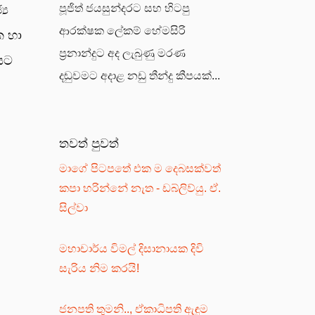
පූජිත් ජයසුන්දරට සහ හිටපු
‍ය
ආරක්ෂක ලේකම් හේමසිරි
ක හා
ප්‍රනාන්දුට අද ලැබුණු මරණ
යට
දඬුවමට අදාළ නඩු තීන්දු කීපයක්...
තවත් පුවත්
මාගේ පිටපතේ එක ම දෙබසක්වත්
කපා හරින්නේ නැත - ඩබ්ලිව්යු. ඒ.
සිල්වා
මහාචාර්ය විමල් දිසානායක දිවි
සැරිය නිම කරයි!
ජනපති තුමනි.., ඒකාධිපති ඇඳුම