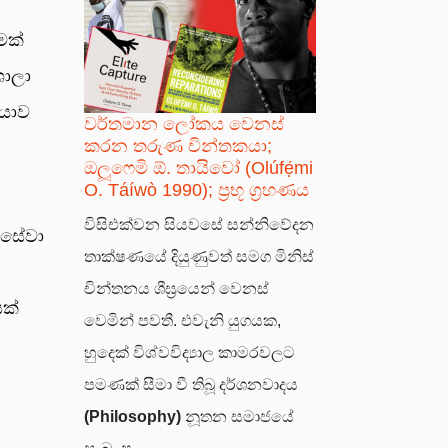
මක්
ශාලා
ියාව
වර්තමාන ලෝකය වෙනස්
කරන තරුණ චින්තකයා;
ඔලූෆෙමි ඕ. තායිවෝ (Olúfẹ́mi
O. Táíwò 1990); ප්‍රභූ ග්‍රහණය
විසිඑක්වන සියවසේ සන්නිවේදන
 සේවා
තාක්ෂණයේ දියුණුවත් සමග මිනිස්
චින්තනය ශීඝ්‍රයෙන් වෙනස්
ක්
වෙමින් පවතී. එවැනි යුගයක,
හුදෙක් විශ්වවිද්‍යාල කාමරවලට
පමණක් සීමා වී තිබූ දර්ශනවාදය
(Philosophy)
නූතන සමාජයේ