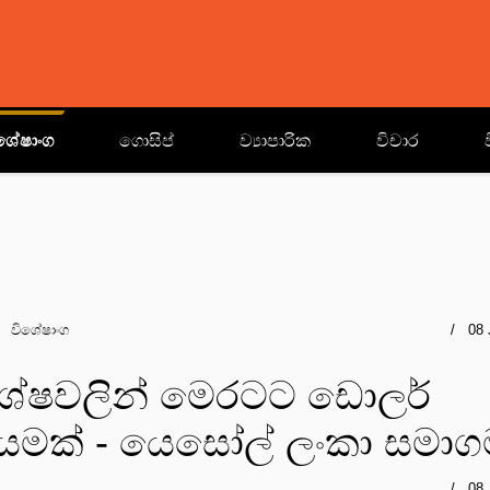
ශේෂාංග
ගොසිප්
ව්‍යාපාරික
විචාර
විශේෂාංග
08 
ශේෂවලින් මෙරටට ඩොලර්
මක් - යෙසෝල් ලංකා සමාග
08 