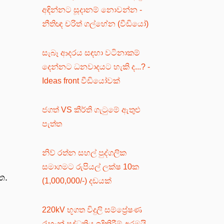
අඳින්නට සූදානම් නොවන්න -
නීතිඥ චරිත් ගල්හේන (වීඩියෝ)
සැබෑ ආදරය සඳහා වටිනාකම්
දෙන්නට ධනවාදයට හැකි ද...? -
Ideas front වීඩියෝවක්
ජගත් VS කීර්ති ගැටුමේ ඇතුළු
පැත්ත
නිව් රත්න සහල් පුද්ගලික
සමාගමට රුපියල් ලක්ෂ 10ක
ත.
(1,000,000/-) දඩයක්
220kV භූගත විදුලි සම්ප්‍රේෂණ
රැහැන් පද්ධතිය ඉදිකිරීම් අරඹයි