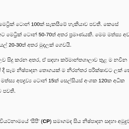
ෙට්‍රික් ටොන් 100ක් සැකසීමේ හැකියාව පවතී. කෙසේ
ට මෙට්‍රික් ටොන් 50-70ත් අතර ප්‍රමාණයකි. මෙම මත්ස්‍ය 
යල් 20-30ත් අතර මුදලක් ගෙවයි.
නුකූලව සිදු කරන අතර, ඒ සඳහා කර්මාන්තශාලාව තුළ ම නවීන
 දී සෑම නිෂ්පාදන තොගයක් ම නිරන්තර පරීක්ෂාවට ලක් 
ර මත්ස්‍ය අපද්‍රව්‍ය ටොන් 15ක් සෙල්සියස් අංශක 120ක අධික
 පවතී.
යට්නාමයේ ‘සීපී’ (
CP
) සමාගමද සිය නිෂ්පාදන සඳහා අමුද්‍රව