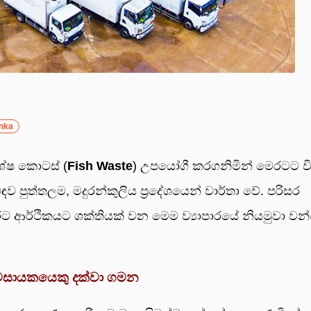
nka
ශේෂ කොටස් (
Fish Waste
) උපයෝගී කරගනිමින් මෙරටට ව
බඳව පුත්තලම, මදුරන්කුලිය ප්‍රදේශයෙන් වාර්තා වේ. පරිසර
ෙරට ආර්ථිකයට ශක්තියක් වන මෙම ව්‍යාපාරයේ නියමුවා වන
්‍යවසායකයෙකු දක්වා ගමන