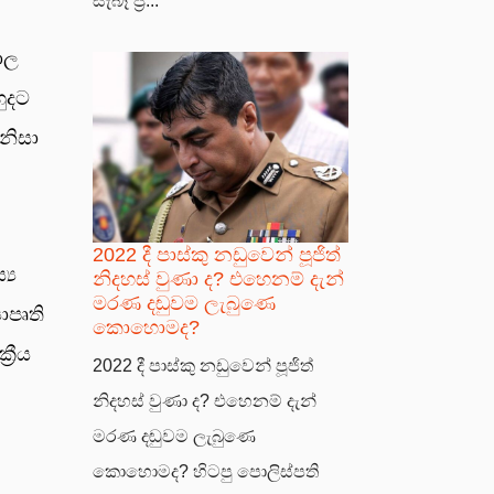
සැබෑ ප්‍ර...
ාල
හුදට
නිසා
2022 දී පාස්කු නඩුවෙන් පූජිත්
‍ය
නිදහස් වුණා ද? එහෙනම් දැන්
මරණ දඬුවම ලැබුණෙ
ාපෘති
කොහොමද?
‍රීය
2022 දී පාස්කු නඩුවෙන් පූජිත්
නිදහස් වුණා ද? එහෙනම් දැන්
මරණ දඬුවම ලැබුණෙ
කොහොමද? හිටපු පොලිස්පති