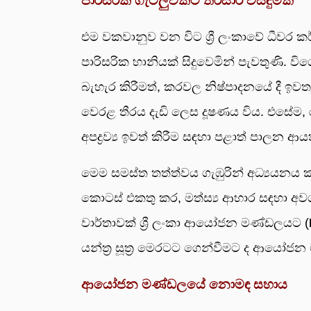
පාරිසරික ගැටලුවකට තිරසාර විසඳුමක්
එම වකවානුව වන විට ශ්‍රී ලංකාවේ ධීවර ක
පාරිසරික හානියක් සිදුවෙමින් පැවතුණි. විශ
බැහැර කිරීමත්, කරවල නිෂ්පාදනයේ දී ඉවත
වෙරළ තීරය දැඩි ලෙස දූෂණය විය. එසේම,
අපද්‍රව්‍ය ඉවත් කිරීම සඳහා පළාත් පාලන ආය
මෙම සමස්ත තත්ත්වය ගැඹුරින් අධ්‍යයනය ක
කොටස් එකතු කර, මත්ස්‍ය ආහාර සඳහා අවශ්‍
වාර්තාවක් ශ්‍රී ලංකා ආයෝජන මණ්ඩලයට (
යන්ත්‍ර සූත්‍ර මෙරටට ගෙන්වීමට ද ආයෝ
ආයෝජන මණ්ඩලයේ නොමඳ සහාය