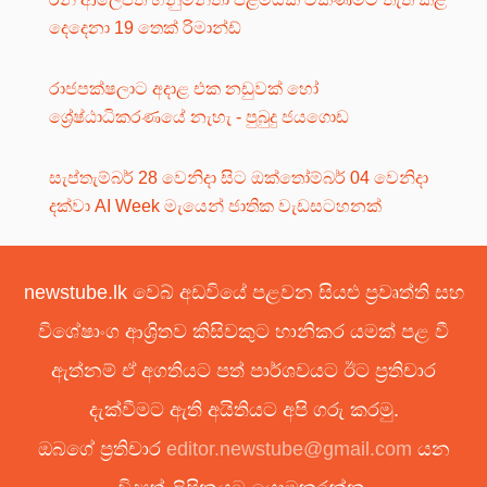
දෙදෙනා 19 තෙක් රිමාන්ඩ්
රාජපක්ෂලාට අදාළ එක නඩුවක් හෝ
ශ්‍රේෂ්ඨාධිකරණයේ නැහැ - පුබුදු ජයගොඩ
සැප්තැම්බර් 28 වෙනිදා සිට ඔක්තෝම්බර් 04 වෙනිදා
දක්වා AI Week මැයෙන් ජාතික වැඩසටහනක්
newstube.lk වෙබ් අඩවියේ පළවන සියළු ප්‍රවෘත්ති සහ
විශේෂාංග ආශ්‍රිතව කිසිවකුට හානිකර යමක් පළ වී
ඇත්නම් ඒ අගතියට පත් පාර්ශවයට ඊට ප්‍රතිචාර
දැක්වීමට ඇති අයිතියට අපි ගරු කරමු.
ඔබගේ ප්‍රතිචාර
editor.newstube@gmail.com
යන