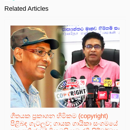
Related Articles
ගීතයක ප්‍රකාශන හිමිකම (copyright)
පිළිබඳ ගැටලුව; ගායක ගායිකා සංගමයේ