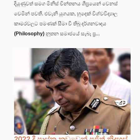
දියුණුවත් සමග මිනිස් චින්තනය ශීඝ්‍රයෙන් වෙනස්
වෙමින් පවතී. එවැනි යුගයක, හුදෙක් විශ්වවිද්‍යාල
කාමරවලට පමණක් සීමා වී තිබූ දර්ශනවාදය
(Philosophy)
නූතන සමාජයේ සැබෑ ප්‍ර...
2022 දී පාස්කු නඩුවෙන් පූජිත් නිදහස්