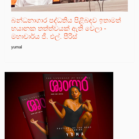
බන්ධනාගාර පද්ධතිය පිළිබඳව ඉතාමත්
භයානක තත්ත්වයක් ඇති වෙලා -
මහාචාර්ය ජී. එල්. පීරිස්
yumal