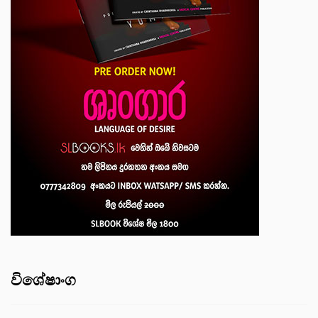
විශේෂාංග