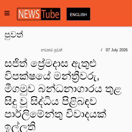
පුවත්
නවතම පුවත්
07 July 2026
සජිත් ප්‍රේමදාස ඇතුළු
විපක්ෂයේ මන්ත්‍රීවරු,
මීගමුව බන්ධනාගාරය තුළ
සිදු වූ සිද්ධිය පිළිබඳව
පාර්ලිමේන්තු විවාදයක්
ඉල්ලති