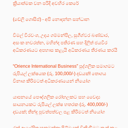
ක්‍රියාත්මක වන පරිදි අවහිර කෙරේ
(ඩේලි ගොසිප්) - අපි නොදන්න සන්ධාන
විමල් වීරවංශ, උදය ගම්මන්පිල, සුගීශ්වර බණ්ඩාර,
අසංක නවරත්න, මහින්ද පතිරණ සහ දිලිත් ජයවීර
අධිකරණයට අපහාස කළැයි අධිකරණය තීරණය කරයි
“Orience International Business” පුද්ගලික සමාගමට
රුපියල් ලක්ෂයක (රු. 100,000/-) දඩයක්! තොගය
විනාශ කිරීමටත් අධිකරණයෙන් නියෝග
යාපනයේ පෞද්ගලික රෝහලකට සහ වෛද්‍ය
සායනයකට රුපියල් ලක්ෂ හතරක (රු. 400,000/-)
දඩයක්; තීන්දු පුවත්පත්වල පළ කිරීමටත් නියෝග
රන් ආලේපිත හනුමන්තා පිළිමයක් විකිණීමට තැත් කළ