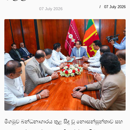
07 July 2026
07 July 2026
මීගමුව බන්ධනාගාරය තුළ සිදු වූ නොසන්සුන්තාව සහ