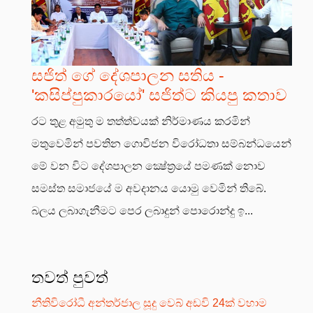
සජිත් ගේ දේශපාලන සතිය -
'කසිප්පුකාරයෝ' සජිත්ට කියපු කතාව
රට තුළ අමුතු ම තත්ත්වයක් නිර්මාණය කරමින්
මතුවෙමින් පවතින ගොවිජන විරෝධතා සම්බන්ධයෙන්
මේ වන විට දේශපාලන ක්‍ෂේත්‍රයේ පමණක් නොව
සමස්ත සමාජයේ ම අවදානය යොමු වෙමින් තිබේ.
බලය ලබාගැනීමට පෙර ලබාදුන් පොරොන්දු ඉ...
තවත් පුවත්
නීතිවිරෝධී අන්තර්ජාල සූදු වෙබ් අඩවි 24ක් වහාම