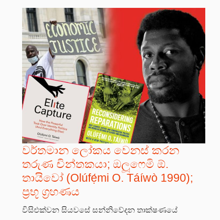
වර්තමාන ලෝකය වෙනස් කරන
තරුණ චින්තකයා; ඔලූෆෙමි ඕ.
තායිවෝ (Olúfẹ́mi O. Táíwò 1990);
ප්‍රභූ ග්‍රහණය
විසිඑක්වන සියවසේ සන්නිවේදන තාක්ෂණයේ