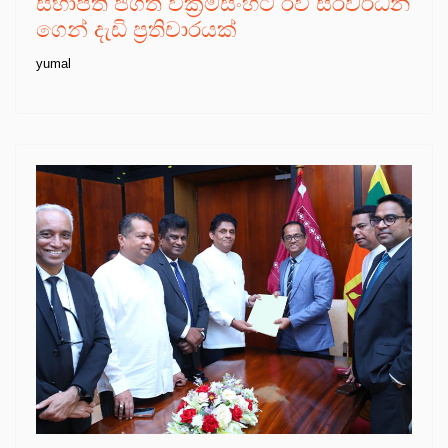
සභාපති ජගත් වික්‍රමසිංහට රවී සිරිවර්ධන
ගෙන් දැඩි ප්‍රතිචාරයක්
yumal