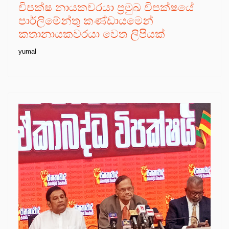
විපක්ෂ නායකවරයා ප්‍රමුඛ විපක්ෂයේ
පාර්ලිමේන්තු කණ්ඩායමෙන්
කතානායකවරයා වෙත ලිපියක්
yumal