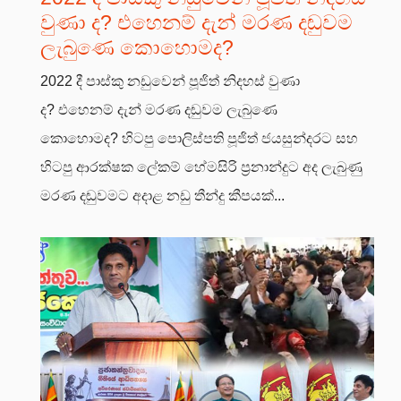
වුණා ද? එහෙනම් දැන් මරණ දඬුවම
ලැබුණෙ කොහොමද?
2022 දී පාස්කු නඩුවෙන් පූජිත් නිදහස් වුණා
ද? එහෙනම් දැන් මරණ දඬුවම ලැබුණෙ
කොහොමද? හිටපු පොලිස්පති පූජිත් ජයසුන්දරට සහ
හිටපු ආරක්ෂක ලේකම් හේමසිරි ප්‍රනාන්දුට අද ලැබුණු
මරණ දඬුවමට අදාළ නඩු තීන්දු කීපයක්...