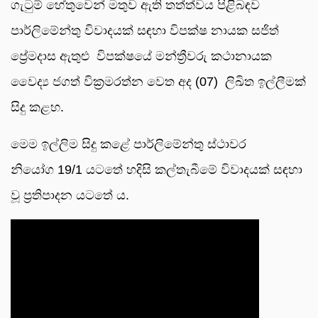
ගැටුම් හේතුවෙන් මතුව ඇති තත්ත්වය පිළිබඳව
පාර්ලිමේන්තු විවාදයක් සඳහා විපක්ෂ නායක සජිත්
ප්‍රේමදාස ඇතුළු විපක්ෂයේ මන්ත්‍රීවරු කථානායක
වෛද්‍ය ජගත් වික්‍රමරත්න වෙත අද (07) ලිඛිත ඉල්ලීමක්
සිදු කළහ.
මෙම ඉල්ලිම සිදු කළේ පාර්ලිමේන්තු ස්ථාවර
නියෝග 19/1 යටතේ හදිසි කල්තැබීමේ විවාදයක් සඳහා
වූ ප්‍රතිපාදන යටතේ ය.