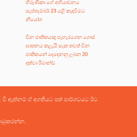
හිරුණිකා ගේ අභියාචනය
සැප්තැම්බර් 23 යළි කැඳවීමට
නියෝග
චීන ජාතිකයකු පැහැරගෙන ගොස්
ඝාතනය කළැයි සැක තවත් චීන
ජාතිකයන් දෙදෙනනු ලබන 20
දක්වා රිමාන්ඩ්
පළ වී ඇත්නම් ඒ අගතියට පත් පාර්ශවයට ඊට
යොමුකරන්න.