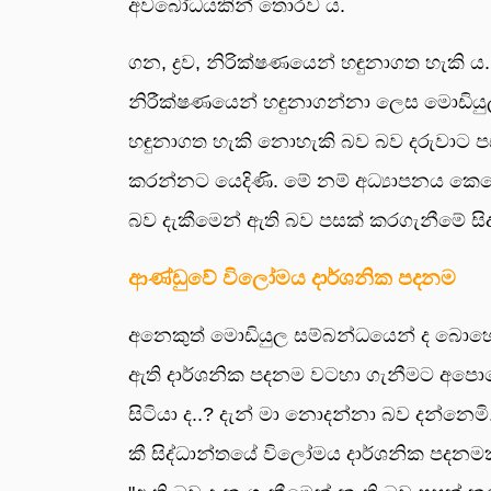
අවබෝධයකින් තොරව ය.
ගන, ද්‍රව, නිරික්ෂණයෙන් හඳුනාගත හැකි 
නිරීක්ෂණයෙන් හඳුනාගන්නා ලෙස මොඩියුල
හඳුනාගත හැකි නොහැකි බව බව දරුවාට පසක්
කරන්නට යෙදිණි. මේ නම් අධ්‍යාපනය කෙරෙහි
බව දැකීමෙන් ඇති බව පසක් කරගැනීමේ සිද්
ආණ්ඩුවේ විලෝමය දාර්ශනික පදනම
අනෙකුත් මොඩියුල සම්බන්ධයෙන් ද බොහෝ
ඇති දාර්ශනික පදනම වටහා ගැනීමට අපොහො
සිටියා ද..? දැන් මා නොදන්නා බව දන්නෙම
කී සිද්ධාන්තයේ විලෝමය දාර්ශනික පදනමක