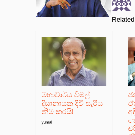
Related 
මහාචාර්ය විමල්
ජ
දිසානායක දිවි සැරිය
ඒ
නිම කරයි!
අ
න
yumal
ච