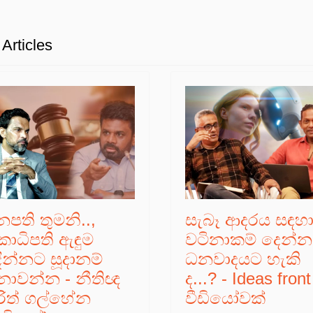
Articles
නපති තුමනි..,
සැබෑ ආදරය සඳහ
කාධිපති ඇඳුම
වටිනාකම් දෙන්
ඳින්නට සූදානම්
ධනවාදයට හැකි
ොවන්න - නීතිඥ
ද...? - Ideas front
රිත් ගල්හේන
වීඩියෝවක්