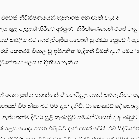
ය. එහෙත් නිරීක්ෂණයෙන් හඳුනාගත නොහැකි වායු ද
ය තුළ ඇතුළත් කිරීමේ අරමුණ, නිරීක්ෂණයෙන් එසේ වායු
 කරලීම බව අගමැතිතුමිය සහභාගී වූ මාධ්‍ය හමුවේ දී පැහැ
 කෙතරම් විශාල වූ දාර්ශනික මැදිහත් වීමක් ද...? මෙය "
ධාන්තය" ලෙස හැඳින්විය හැකි ය.
 දෙනා ප්‍රශ්න නගන්නේ ඒ මොඩියුල සකස් කරගැනීමට පද
සත් වීම නිසා බව මම දැන් දනිමි. මා කෙතරම් දේ නොද
ි. ඇත්තෙන්ම දිට්වා සුළි කුණාටුව සම්බන්ධයෙන් ද ආණ්ඩු
් ලෙස යොදා ගෙන තිබු බව දැන් පසක් වෙයි. එම සිද්ධාන්