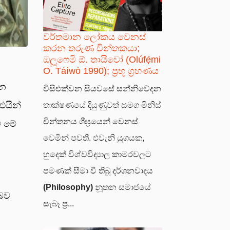
වර්තමාන ලෝකය වෙනස්
කරන තරුණ චින්තකයා;
ඔලූෆෙමි ඕ. තායිවෝ (Olúfẹ́mi
O. Táíwò 1990); ප්‍රභූ ග්‍රහණය
ැන
විසිඑක්වන සියවසේ සන්නිවේදන
එයින්
තාක්ෂණයේ දියුණුවත් සමග මිනිස්
චින්තනය ශීඝ්‍රයෙන් වෙනස්
් මේ
වෙමින් පවතී. එවැනි යුගයක,
හුදෙක් විශ්වවිද්‍යාල කාමරවලට
පමණක් සීමා වී තිබූ දර්ශනවාදය
(Philosophy)
නූතන සමාජයේ
 බව
සැබෑ ප්‍ර...