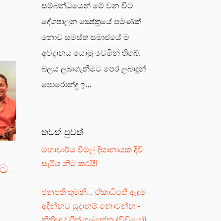
සම්බන්ධයෙන් මේ වන විට
දේශපාලන ක්‍ෂේත්‍රයේ පමණක්
නොව සමස්ත සමාජයේ ම
අවදානය යොමු වෙමින් තිබේ.
බලය ලබාගැනීමට පෙර ලබාදුන්
පොරොන්දු ඉ...
තවත් පුවත්
මහාචාර්ය විමල් දිසානායක දිවි
ා
සැරිය නිම කරයි!
නට
ජනපති තුමනි.., ඒකාධිපති ඇඳුම
අඳින්නට සූදානම් නොවන්න -
නීතිඥ චරිත් ගල්හේන (වීඩියෝ)