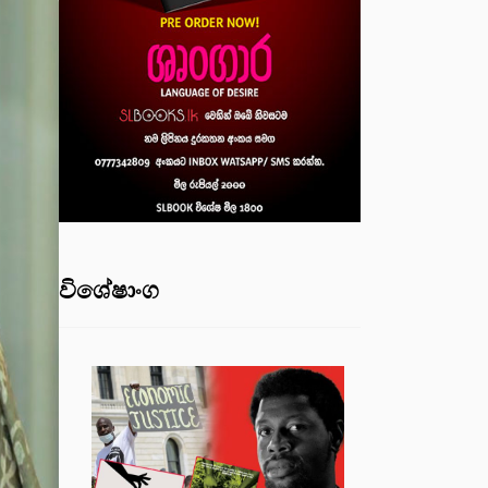
විශේෂාංග