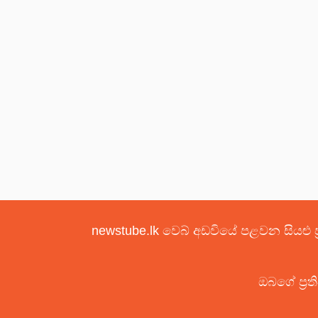
newstube.lk වෙබ් අඩවියේ පළවන සියළු ප
ඔබගේ ප්‍රත