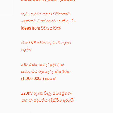
සැබෑ ආදරය සඳහා වටිනාකම්
දෙන්නට ධනවාදයට හැකි ද...? -
Ideas front වීඩියෝවක්
ජගත් VS කීර්ති ගැටුමේ ඇතුළු
පැත්ත
නිව් රත්න සහල් පුද්ගලික
සමාගමට රුපියල් ලක්ෂ 10ක
(1,000,000/-) දඩයක්
220kV භූගත විදුලි සම්ප්‍රේෂණ
රැහැන් පද්ධතිය ඉදිකිරීම් අරඹයි