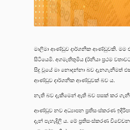
මාලිමා ආණ්ඩුව දාර්ශනික ආණ්ඩුවකි. 
සිටියෙමි. අගමැතිතුමිය (ඊනියා ප්‍රථම වතා
සිදු වූයේ මා නොදන්නා බව දැනගැනීමත් 
ආණ්ඩුව දාර්ශනික ආණ්ඩුවක් බව ය.
නැති බව දැකීමෙන් ඇති බව පසක් කර ගැනී
ආණ්ඩුව නව අධ්‍යාපන ප්‍රතිසංස්කරණ ඉදිර
දැන් පැහැදිලි ය. මේ ප්‍රතිසංස්කරණ ව