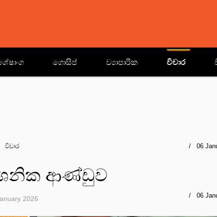
ශේෂාංග
ගොසිප්
ව්‍යාපාරික
විචාර
විචාර
06 Jan
ර්ශනික ආණ්ඩුව
06 Jan
January 2026