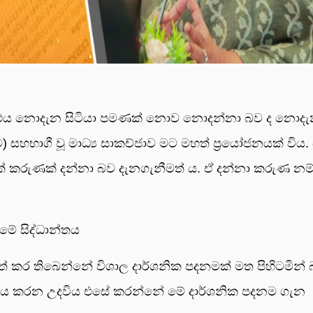
මම එය නොදැන සිටියා පමණක් නොව නොදන්නා බව ද නොද
වට) සහභාගී වූ මාධ්‍ය සාකච්ජාව මට මහත් ප්‍රයෝජනයක් විය. 
එක් කරුණක් දන්නා බව දැනගැනීමත් ය. ඒ දන්නා කරුණ නම
මේ සිද්ධාන්තය
ිපත් කර තිබෙන්නේ විශාල දාර්ශනික පදනමක් මත පිහිටමින්
ිවේචනය කරන උදවිය එසේ කරන්නේ මේ දාර්ශනික පදනම ගැන