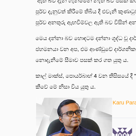
"ඇති බව දැන ගැනීමෙන් නැති බව පසක් කරග
පුර්ව දැනුවත් කිරීමේ තිබිය දී එවැනි 
පුර්ව අනතුරු ඇඟවීම්වල ඇති බව විසින් 
මෙය දන්නා බව හොඳටම දන්නා ශූද්ධ වූ දාර්
ජහමනයා වන අප, එම ආණ්ඩුවේ දාර්ශනික
නොදැනීමේ සීමාව පසක් කර ගත යුතු ය.
කාල් මාක්ස්, පොයර්බාහ් 4 වන තීසිසයේ ද
කීවේ මේ නිසා විය යුතු ය.
Karu Par