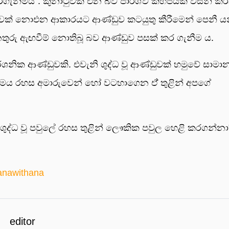
ැනීමයි". කුනාටුවක් එන බව පාර්ශ්ව කිහිපයක් විසින් ක
කුණාටුවක් නොඑන ආකාරයට ආණ්ඩුව කටයුතු කීරීමෙන් පෙනී 
අනතුරු ඇඟවීම් නොතිබූ බව ආණ්ඩුව පසක් කර ගැනීම ය.
ශනික ආණ්ඩුවකි. එවැනි ශුද්ධ වූ ආණ්ඩුවක් හමුවේ සාමාන්
මය රහස අමාරුවෙන් හෝ වටහාගෙන ඒ් තුළින් අපගේ
ී "ශුද්ධ වූ පවුලේ රහස තුළින් ලෞකික පවුල හෙළි කරගන්න
anawithana
editor