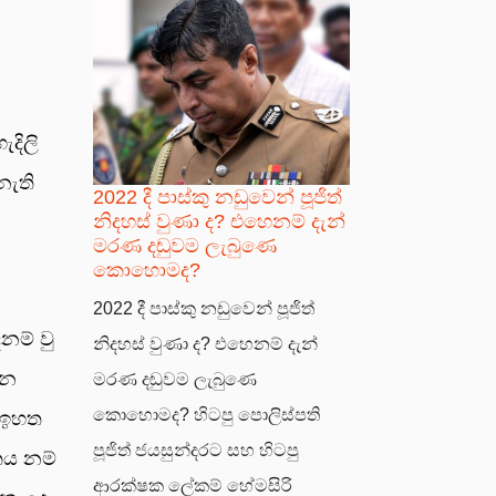
දිලි
නැති
2022 දී පාස්කු නඩුවෙන් පූජිත්
නිදහස් වුණා ද? එහෙනම් දැන්
මරණ දඬුවම ලැබුණෙ
කොහොමද?
2022 දී පාස්කු නඩුවෙන් පූජිත්
නම් වු
නිදහස් වුණා ද? එහෙනම් දැන්
ැන
මරණ දඬුවම ලැබුණෙ
කොහොමද? හිටපු පොලිස්පති
ව ඉහත
පූජිත් ජයසුන්දරට සහ හිටපු
තය නම්
ආරක්ෂක ලේකම් හේමසිරි