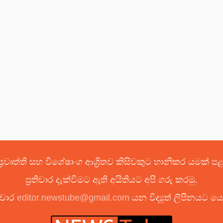
්‍රවෘත්ති සහ විශේෂාංග ආශ්‍රිතව කිසිවකුට හානිකර යමක් 
ප්‍රතිචාර දැක්වීමට ඇති අයිතියට අපි ගරු කරමු.
ිචාර
editor.newstube@gmail.com
යන විද්‍යුත් ලිපිනයට 