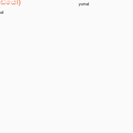
වීඩියෝ)
yumal
al