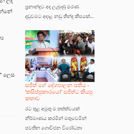
රන ලද
ප්‍රනාන්දුට අද ලැබුණු මරණ
යන්නේ
දඬුවමට අදාළ නඩු තීන්දු කීපයක්...
‍ය
ා" ලෙස
සජිත් ගේ දේශපාලන සතිය -
'කසිප්පුකාරයෝ' සජිත්ට කියපු
කතාව
රට තුළ අමුතු ම තත්ත්වයක්
නිර්මාණය කරමින් මතුවෙමින්
පවතින ගොවිජන විරෝධතා