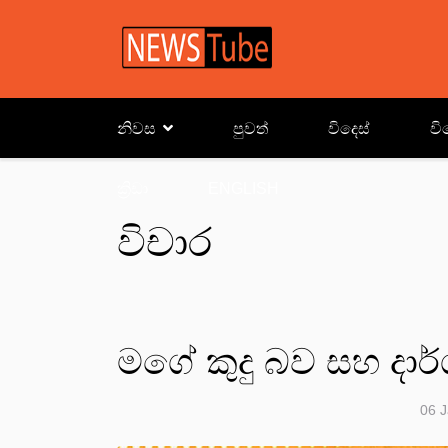
නිවස
පුවත්
විදෙස්
වි
ක්‍රිඩා
ENGLISH
විචාර
මගේ කුදු බව සහ දා
06 