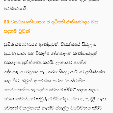
පරස්පරය යි.
60 වසරක ඉතිහාසය ම අධිපති ජාතිකවාදය මත
පදනම් වූවක්
සුමිත් සහෝදරයා: ආණ්ඩුවත්, විපක්ෂයේ සියලු ම
ප්‍රධාන ධාරා සහ විකල්ප දේශපාලන කණ්ඩායමුත්
එකලෙස ප්‍රතික්ෂේප කරයි. ලංකාවේ පවතින
දේශපාලන ව්‍යුහය තුළ මෙම සියලු පාර්ශව ප්‍රතික්ෂේප
කළ විට, ඔවුන් අපේක්ෂා කරන "සංස්ථාපිත
හෙජමොනික සැකැස්ම වෙනස් කිරීම" සඳහා බලය
මෙහෙයවන්නේ කවුරුන් විසින්ද යන්න පැහැදිලි නැත.
වෙනත් විකල්පයක් නැතිව සියල්ල විවේචනය කිරීම