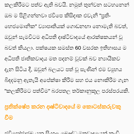
කලකිරීමට පත්ව ඇති බවයි. නමුත් තුන්වන සටහනෙන්
ඔබ ම පිළිගන්නවා ජවිපෙ කිසිදාක එවැනි "ප්‍රති-
හෙජමොනික" ව්‍යාපෘතියක් ගොඩනඟා නොමැති බවත්,
ඔවුන් සැමවිටම අධිපති දෘෂ්ටිවාදයේ ආරක්ෂකයන් වූ
බවත් කියලා. පක්ෂයක සමස්ත 60 වසරක ඉතිහාසය ම
අධිපති ජාතිකවාදය මත පදනම් වූවක් බව න්‍යායිකව
දැන සිටිය දී, ඔවුන් බලයට පත් වූ සැණින් එම ව්‍යුහය
බිඳදමනු ඇතැයි අපේක්ෂා කිරීම සහ එය නොකිරීම ගැන
"කලකිරීමට පත්වීම" බරපතල තර්කානුකූල පරස්පරයකි.
ප්‍රතික්ෂේප කරන දෘෂ්ටිවාදයේ ම කොටස්කරුවකු
වීම
ජවිපෙ/ජාජබ යනු සිංහල බෞද්ධ මතවාදයෙන් කැඩී