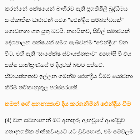
කරන්නේ පක්ෂයෙන් බාහිරව ඇති ප්‍රගතිශීලී බුද්ධිමය
සංස්කෘතික ධාරාවන් සමග "ඓන්ද්‍රීය සම්බන්ධයක්"
ගොඩනගා ගත යුතු බවයි. න්‍යායිකව, සිවිල් සමාජයක්
දේශපාලන පක්ෂයක් සමග සැබවින්ම "ඓන්ද්‍රීය" වන
විට, එහි ඇති "සාපේක්ෂ ස්වායත්තතාව" අහෝසි වී එය
පක්ෂ යාන්ත්‍රණයේ ම දිගුවක් බවට පත්වේ.
ස්වායත්තතාව ඉල්ලන ගමන්ම ඓන්ද්‍රීය වීමට යෝජනා
කිරීම තර්කානුකූල පරස්පරයකි.
තමන් ගේ අනන්‍යතාව දිය කරගනිමින් ඓන්ද්‍රීය වීම
(4) වන සටහනෙන් ඔබ අනතුරු ඇඟවූයේ ආණ්ඩුව
ගතානුගතික ජාතිකවාදයට යට වුවහොත්, එම මෙවලම්