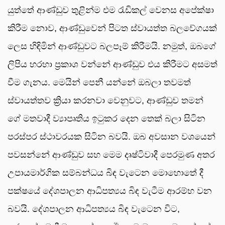
යුත්තේ ආණ්ඩුව තුළින්ම එම රැඩිකල් වෙනස අපේක්ෂා
කිරීම නොව, ආණ්ඩුවෙන් පිටත ස්වායත්ත බලවේගයක්
ලෙස හිඳිමින් ආණ්ඩුවට බලපෑම් කිරීමයි. නමුත්, ඔබගේ
ලිපිය හරහා ප්‍රකාශ වන්නේ ආණ්ඩුව එය කිරීමට අසමත්
වීම ගැනය. මෙයින් පෙනී යන්නේ ඔබලා තවමත්
ස්වායත්තව ක්‍රියා කරනවා වෙනුවට, ආණ්ඩුව තමන්
ගේ මතවාදී ව්‍යාපෘතිය ඉටුකර දෙන තෙක් බලා සිටින
පරස්පර ස්ථාවරයක සිටින බවයි. ඔබ අවසාන වශයෙන්
පවසන්නේ ආණ්ඩුව සහ මෙම දෘෂ්ටිවාදී පෙරමුණ අතර
උපායමාර්ගික සම්බන්ධය බිඳ වැටෙන මොහොතේ දී
පක්ෂයේ දේශපාලන ආධිපත්‍යය බිඳ වැටීම ආරම්භ වන
බවයි. දේශපාලන ආධිපත්‍යය බිඳ වැටෙන විට,