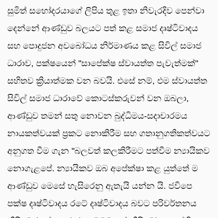
සුමිත් සහෝදරයාගේ ලිපිය තුළ ඉතා නිවැරදිව පෙන්වා
දෙන්නේ ආණ්ඩුව බලයට පත් කළ සමාජ දෘෂ්ටිවාදය
සහ පොදුජන අවබෝධය නිර්මාණය කළ සිවිල් සමාජ
ධාරාව, පක්ෂයෙන් "සාපේක්ෂ ස්වායත්ත පැවැත්මක්"
සහිතව ක්‍රියාත්මක වන බවයි. එසේ නම්, එම ස්වායත්ත
සිවිල් සමාජ ධාරාවේ කොටස්කරුවන් වන ඔබලා,
ආණ්ඩුව තමන් සතු නොවන බුද්ධිමය-සදාචාරමය
නායකත්වයක් ප්‍රකට නොකිරීම සහ ගතානුගතිකත්වයට
අනුගත වීම ගැන "බලවත් කලකිරීමට පත්වීම න්‍යායිකව
නොගැළපේ. න්‍යායිකව ඔබ අපේක්ෂා කළ යුත්තේ ම
ආණ්ඩුව මෙසේ හැසිරෙනු ඇතැයි යන්න යි. ජවිපෙ
පක්ෂ දෘෂ්ටිවාදය රටේ දෘෂ්ටිවාදය බවට පරිවර්තනය