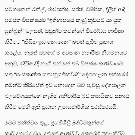
සටහනෙන් රනිල්, රාජපක්ෂ, සජිත්, චම්පික, දිලිත් ආදී
සමස්ත විපක්ෂයම "ඉතිහාසයේ කුණු කූඩයට යා යුතු
සුන්බුන්" ලෙසත්, ඔවුන්ට තමන්ගේ විරෝධය භාවිතා
කිරීමට "කිසිදා ඉඩ නොදෙන" බවත් දැඩිව ප්‍රකාශ
කළේය. නමුත් ඔහුගේ ම අවසාන න්‍යායික නිගමනයට
අනුව, ඉදිරියේදී නැගී එන්නේ එම විපක්ෂ කණ්ඩායම්
සතු "සංස්කෘතික ගතානුගතිකවාදී" දේශපාලන අක්ෂයයි.
තමන්ට කිසිසේත් ඉඩ නොදෙන බව පැවසූ දේශපාලන
බලවේගයන්ගේ නැගීම අනිවාර්ය බව න්‍යායිකව සනාථ
කිරීම මෙහි ඇති ප්‍රධාන උපායමාර්ගික පරස්පරයයි.
මෙම තත්ත්වය තුළ, ප්‍රගතිශීලී බුද්ධිමතුන්ගේ
කාර්යභාරය විය යුත්තේ ආණ්ඩුව කෙරෙහි "කලකිරීම