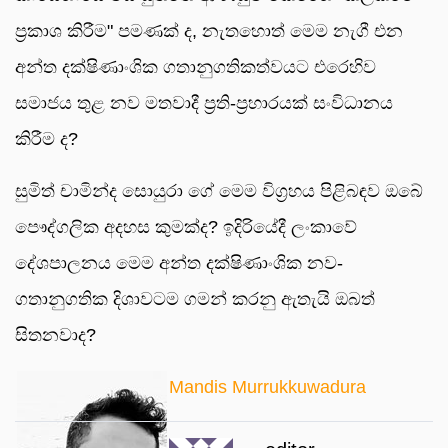
ප්‍රකාශ කිරීම" පමණක් ද, නැතහොත් මෙම නැගී එන
අන්ත දක්ෂිණාංශික ගතානුගතිකත්වයට එරෙහිව
සමාජය තුළ නව මතවාදී ප්‍රති-ප්‍රහාරයක් සංවිධානය
කිරීම ද?
සුමිත් චාමින්ද සොයුරා ගේ මෙම විග්‍රහය පිළිබඳව ඔබේ
පෞද්ගලික අදහස කුමක්ද? ඉදිරියේදී ලංකාවේ
දේශපාලනය මෙම අන්ත දක්ෂිණාංශික නව-
ගතානුගතික දිශාවටම ගමන් කරනු ඇතැයි ඔබත්
සිතනවාද?
Mandis Murrukkuwadura