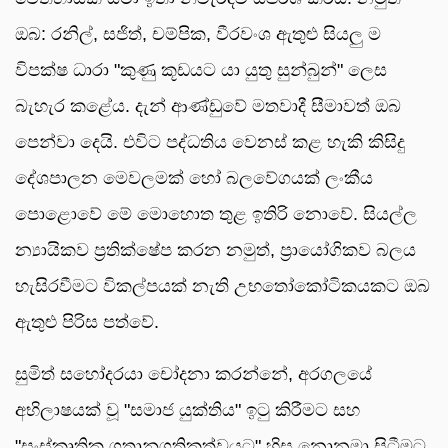
ඔබ: රනිල්, සජිත්, චම්පික, වීරවංශ ඇතුළු සියලු ම
විපක්ෂ ධාරා "කුණු කූඩයට යා යුතු සුන්බුන්" ලෙස
බැහැර කළේය. දැන් ආණ්ඩුවේ මතවාදී සීමාවත් ඔබ
පෙන්වා දෙයි. එවිට පද්ධතිය වෙනස් කළ හැකි කිසිදු
දේශපාලන මෙවලමක් හෝ බලවේගයක් ලංකීය
පොළොවේ මේ මොහොත තුළ ඉතිරි නොවේ. සියල්ල
න්‍යායිකව ප්‍රතික්ෂේප කරන නමුත්, ප්‍රායෝගිකව බලය
හැසිරවීමට විකල්පයක් නැති උභතෝකෝටිකයකට ඔබ
ඇතුළු පිරිස පත්වේ.
සුමිත් සහෝදරයා චෝදනා කරන්නේ, අරගලයේ
අභිලාෂයක් වූ "සමාජ යුක්තිය" ඉටු කිරීමට සහ
"සංස්කෘතික ගතානුගතිකත්වයට" හිස නොනමා සිටීමට