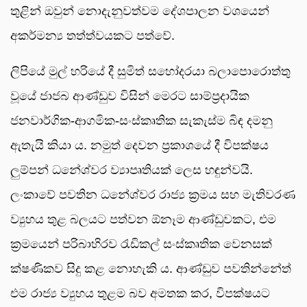
තුළින් ඔවුන් නොදැනුවත්වම දේශපාලන වශයෙන්
අකර්මන්‍ය තත්ත්වයකට පත්වේ.
ලිපියේ මුල් හරියේ දී සුමිත් සහෝදරයා බලාපොරොත්තු
වූයේ ජාජබ ආණ්ඩුව විසින් මෙරට සාම්ප්‍රදායික
ජනවාර්ගික-ආගමික-සංස්කෘතික සැකැස්ම බිඳ දමනු
ඇතැයි කියා ය. නමුත් දෙවන ප්‍රකාශයේ දී විපක්ෂය
ලුම්පන් ධනේශ්වර ව්‍යාපෘතියක් ලෙස හඳුන්වයි.
ලංකාවේ පවතින ධනේශ්වර රාජ්‍ය ක්‍රමය සහ මැතිවරණ
ව්‍යුහය තුළ බලයට පත්වන ඕනෑම ආණ්ඩුවකට, එම
ක්‍රමයෙන් පරිබාහිරව රැඩිකල් සංස්කෘතික වෙනසක්
ක්ෂණිකව සිදු කළ නොහැකි ය. ආණ්ඩුව පවතින්නේත්
එම රාජ්‍ය ව්‍යුහය තුළම බව අමතක කර, විපක්ෂයට