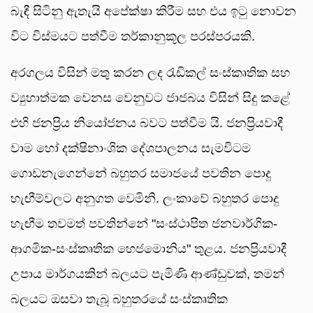
බැඳී සිටිනු ඇතැයි අපේක්ෂා කිරීම සහ එය ඉටු නොවන
විට විස්මයට පත්වීම තර්කානුකූල පරස්පරයකි.
අරගලය විසින් මතු කරන ලද රැඩිකල් සංස්කෘතික සහ
ව්‍යුහාත්මක වෙනස වෙනුවට ජාජබය විසින් සිදු කළේ
එහි ජනප්‍රිය නියෝජනය බවට පත්වීම යි. ජනප්‍රියවාදී
වාම හෝ දක්ෂිනාංශික දේශපාලනය සැමවිටම
ගොඩනැගෙන්නේ බහුතර සමාජයේ පවතින පොදු
හැඟීම්වලට අනුගත වෙමිනි. ලංකාවේ බහුතර පොදු
හැඟීම තවමත් පවතින්නේ "සංස්ථාපිත ජනවාර්ගික-
ආගමික-සංස්කෘතික හෙජමොනිය" තුළය. ජනප්‍රියවාදී
උපාය මාර්ගයකින් බලයට පැමිණි ආණ්ඩුවක්, තමන්
බලයට ඔසවා තැබූ බහුතරයේ සංස්කෘතික