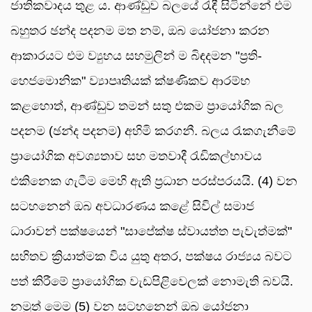
ජාතිකවාදය තුළ ය. ආණ්ඩුව බලයේ රැඳී සිටින්නේ එම
බහුතර ඡන්ද පදනම මත නම්, ඔබ යෝජනා කරන
ආකාරයට එම ව්‍යුහය සහමුලින් ම බිඳදමන "ප්‍රති-
හෙජමොනික" ව්‍යාපෘතියක් ක්ෂණිකව ආරම්භ
කළහොත්, ආණ්ඩුව තමන් සතු එකම ප්‍රායෝගික බල
පදනම (ඡන්ද පදනම) අහිමි කරගනී. බලය රැකගැනීමේ
ප්‍රායෝගික අවශ්‍යතාව සහ මතවාදී රැඩිකල්භාවය
එකිනෙක ගැටීම මෙහි ඇති ප්‍රධාන පරස්පරයයි. (4) වන
සටහනෙන් ඔබ අවධාරණය කළේ සිවිල් සමාජ
ධාරාවන් පක්ෂයෙන් "සාපේක්ෂ ස්වායත්ත පැවැත්මක්"
සහිතව ක්‍රියාත්මක විය යුතු අතර, පක්ෂය රාජ්‍යය බවට
පත් කිරීමේ ප්‍රායෝගික වැඩපිළිවෙලක් නොමැති බවයි.
නමුත් මෙම (5) වන සටහනෙන් ඔබ යෝජනා