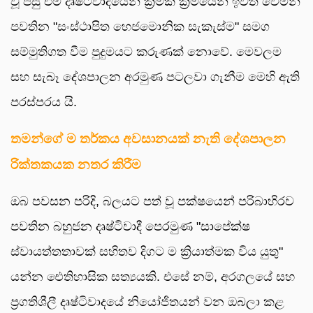
වූ පසු එම දෘෂ්ටිවාදයෙන් ක්‍රමක් ක්‍රමයෙන් ඉවත් වෙමින්
පවතින "සංස්ථාපිත හෙජමොනික සැකැස්ම" සමග
සම්මුතිගත වීම පුදුමයට කරුණක් නොවේ. මෙවලම
සහ සැබෑ දේශපාලන අරමුණ පටලවා ගැනීම මෙහි ඇති
පරස්පරය යි.
තමන්ගේ ම තර්කය අවසානයක් නැති දේශපාලන
රික්තකයක නතර කිරීම
ඔබ පවසන පරිදි, බලයට පත් වූ පක්ෂයෙන් පරිබාහිරව
පවතින බහුජන දෘෂ්ටිවාදී පෙරමුණ "සාපේක්ෂ
ස්වායත්තතාවක් සහිතව දිගට ම ක්‍රියාත්මක විය යුතු"
යන්න ඓතිහාසික සත්‍යයකි. එසේ නම්, අරගලයේ සහ
ප්‍රගතිශීලී දෘෂ්ටිවාදයේ නියෝජිතයන් වන ඔබලා කළ