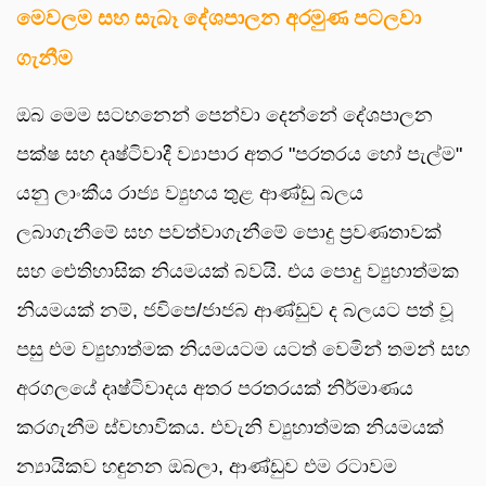
මෙවලම සහ සැබෑ දේශපාලන අරමුණ පටලවා
ගැනීම
ඔබ මෙම සටහනෙන් පෙන්වා දෙන්නේ දේශපාලන
පක්ෂ සහ දෘෂ්ටිවාදී ව්‍යාපාර අතර "පරතරය හෝ පැල්ම"
යනු ලාංකීය රාජ්‍ය ව්‍යුහය තුළ ආණ්ඩු බලය
ලබාගැනීමේ සහ පවත්වාගැනීමේ පොදු ප්‍රවණතාවක්
සහ ඓතිහාසික නියමයක් බවයි. එය පොදු ව්‍යුහාත්මක
නියමයක් නම්, ජවිපෙ/ජාජබ ආණ්ඩුව ද බලයට පත් වූ
පසු එම ව්‍යුහාත්මක නියමයටම යටත් වෙමින් තමන් සහ
අරගලයේ දෘෂ්ටිවාදය අතර පරතරයක් නිර්මාණය
කරගැනීම ස්වභාවිකය. එවැනි ව්‍යුහාත්මක නියමයක්
න්‍යායිකව හඳුනන ඔබලා, ආණ්ඩුව එම රටාවම