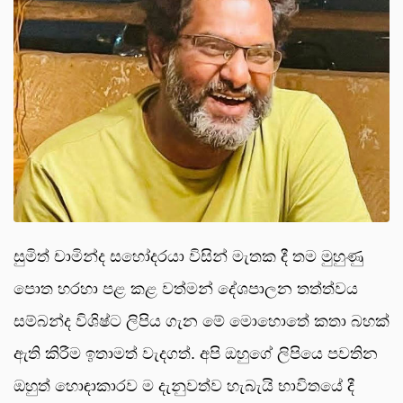
සුමිත් චාමින්ද සහෝදරයා විසින් මැතක දී තම මුහුණු
පොත හරහා පළ කළ වත්මන් දේශපාලන තත්ත්වය
සම්බන්ද විශිෂ්ට ලිපිය ගැන මේ මොහොතේ කතා බහක්
ඇති කිරීම ඉතාමත් වැදගත්. අපි ඔහුගේ ලිපියෙ පවතින
ඔහුත් හොඳාකාරව ම දැනුවත්ව හැබැයි භාවිතයේ දී