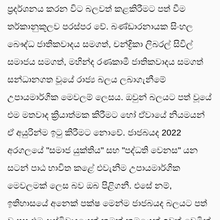
ප්‍රදර්ශනය කරන විට බලවත් කළකිරීමට පත් වීම
තර්කානුකූලව පරස්පර වේ. බණ්ඩාරනායක සිංහල
බෞද්ධ ජාතිකවාදය සමගත්, චන්ද්‍රිකා ලිබරල් සිවිල්
සමාජය සමගත්, මහින්ද රණකාමී ජාතිකවාදය සමගත්
සන්ධානගත වූයේ රාජ්‍ය බලය ලබාගැනීමේ
උපායමාර්ගික මෙවලම් ලෙසය. ඔවුන් බලයට පත් වූයේ
එම මතවාද ක්‍රියාත්මක කිරීමට හෝ ඒවායේ නියමයන්
ඒ අයුරින්ම ඉටු කිරීමට නොවේ. ජාජබයද 2022
අරගලයේ "සමාජ යුක්තිය" සහ "පද්ධති වෙනස" යන
සටන් පාඨ භාවිත කළේ එවැනිම උපායමාර්ගික
මෙවලමක් ලෙස බව ඔබ පිළිගනී. එසේ නම්,
ඉතිහාසයේ අනෙක් පක්ෂ මෙන්ම ජාජබයද බලයට පත්