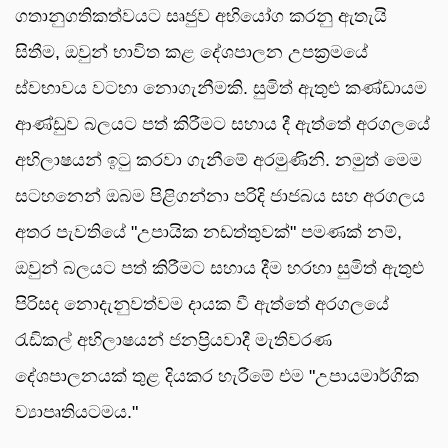
ගතානුගතිකත්වයට සෘජුව අභියෝග කරනු ඇතැයි
සිතීම, ඔවුන් භාවිත කළ දේශපාලන උපක්‍රමයේ
ස්වභාවය වටහා නොගැනීමකි. සුමිත් ඇතුළු කණ්ඩායම
ආණ්ඩුව බලයට පත් කිරීමට සහාය දී ඇත්තේ අරගලයේ
අභිලාෂයන් ඉටු කරවා ගැනීමේ අරමුණිනි. නමුත් මෙම
සටහනෙන් ඔබම පිළිගන්නා පරිදි ජාජබය සහ අරගලය
අතර පැවතියේ "උපායික නඩත්තුවක්" පමණක් නම්,
ඔවුන් බලයට පත් කිරීමට සහාය දීම හරහා සුමිත් ඇතුළු
පිරිසද නොදැනුවත්වම දායක වී ඇත්තේ අරගලයේ
රැඩිකල් අභිලාෂයන් ජනප්‍රියවාදී මැතිවරණ
දේශපාලනයක් තුළ දියකර හැරීමේ එම "උපායමාර්ගික
ව්‍යාපෘතියටමය."