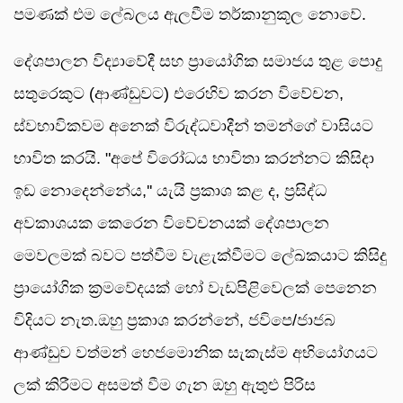
පමණක් එම ලේබලය ඇලවීම තර්කානුකූල නොවේ.
දේශපාලන විද්‍යාවේදී සහ ප්‍රායෝගික සමාජය තුළ පොදු
සතුරෙකුට (ආණ්ඩුවට) එරෙහිව කරන විවේචන,
ස්වභාවිකවම අනෙක් විරුද්ධවාදීන් තමන්ගේ වාසියට
භාවිත කරයි. "අපේ විරෝධය භාවිතා කරන්නට කිසිදා
ඉඩ නොදෙන්නේය,'' යැයි ප්‍රකාශ කළ ද, ප්‍රසිද්ධ
අවකාශයක කෙරෙන විවේචනයක් දේශපාලන
මෙවලමක් බවට පත්වීම වැළැක්වීමට ලේඛකයාට කිසිදු
ප්‍රායෝගික ක්‍රමවේදයක් හෝ වැඩපිළිවෙලක් පෙනෙන
විදියට නැත.ඔහු ප්‍රකාශ කරන්නේ, ජවිපෙ/ජාජබ
ආණ්ඩුව වත්මන් හෙජමොනික සැකැස්ම අභියෝගයට
ලක් කිරීමට අසමත් වීම ගැන ඔහු ඇතුළු පිරිස