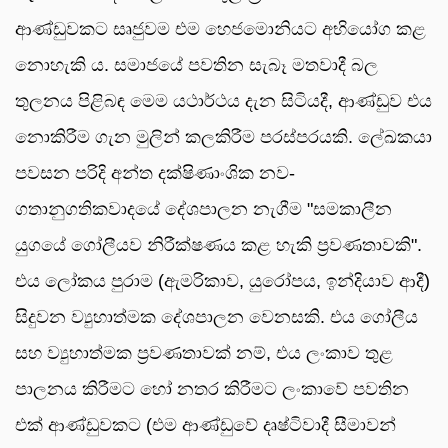
ආණ්ඩුවකට සෘජුවම එම හෙජමොනියට අභියෝග කළ
නොහැකි ය. සමාජයේ පවතින සැබෑ මතවාදී බල
තුලනය පිළිබඳ මෙම යථාර්ථය දැන සිටියදී, ආණ්ඩුව එය
නොකිරීම ගැන මුලින් කලකිරීම පරස්පරයකි. ලේඛකයා
පවසන පරිදි අන්ත දක්ෂිණාංශික නව-
ගතානුගතිකවාදයේ දේශපාලන නැගීම "සමකාලීන
යුගයේ ගෝලීයව නිරීක්ෂණය කළ හැකි ප්‍රවණතාවකි".
එය ලෝකය පුරාම (ඇමරිකාව, යුරෝපය, ඉන්දියාව ආදී)
සිදුවන ව්‍යුහාත්මක දේශපාලන වෙනසකි. එය ගෝලීය
සහ ව්‍යුහාත්මක ප්‍රවණතාවක් නම්, එය ලංකාව තුළ
පාලනය කිරීමට හෝ නතර කිරීමට ලංකාවේ පවතින
එක් ආණ්ඩුවකට (එම ආණ්ඩුවේ දෘෂ්ටිවාදී සීමාවන්