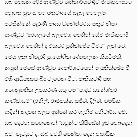
ඔබ පවසන පරිදි ආණ්ඩුව තත්කාර්යවාදීව ජාතිකවාදයට
අනුගත වුව ද, එම මතවාදයේ සැබෑ මෙවලම්
පවතින්නේ පැරණි පාදඩ ධනේශ්වරය සතුව නිසා
ආණ්ඩුව "අරගලයේ බලවේග වෙතින් සේම ජාතිකවාදී
බලවේග වෙතින් ද එකවර ප්‍රතික්ෂේප වීමට" ලක් වේ.
මෙය ඉතා නිවැරදි ප්‍රායෝගික දේශපාලන කියවීමකි.
නමුත් මෙසේ ආණ්ඩුව දෙපාර්ශවයෙන් ම ප්‍රතික්ෂේප වී
එහි ආධිපත්‍යය බිඳ වැටෙන විට, ජාතිකවාදී සහ
ගතානුගතික උපකරණ සතු එම "පාදඩ ධනේශ්වර
කණ්ඩායම්" (රනිල්, රාජපක්ෂ, සජිත්, දිලිත්, චම්පික
ආදීන්) නැවත බලය අත්පත් කර ගැනීම අනිවාර්ය වේ.
ඔබ දෙවන සටහනෙන් "ඔවුන්ට කිසිසේත් ඉඩ නොදෙන
බව" පැවසුව ද, ඔබ මෙහි පෙන්වා දෙන න්‍යායික