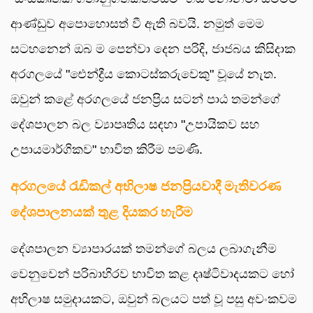
ආණ්ඩුව අපොහොසත් වී ඇති බවයි. නමුත් මෙම
සටහනෙන් ඔබ ම පෙන්වා දෙන පරිදි, ජාජබය කිසිදාක
අරගලයේ "ඓන්ද්‍රීය කොටස්කරුවෙකු" වූයේ නැත.
ඔවුන් කළේ අරගලයේ ජනප්‍රිය සටන් පාඨ තමන්ගේ
දේශපාලන බල ව්‍යාපෘතිය සඳහා "උපායිකව සහ
උපායමාර්ගිකව" භාවිත කිරීම පමණි.
අරගලයේ රැඩිකල් අභිලාෂ ජනප්‍රියවාදී මැතිවරණ
දේශපාලනයක් තුළ දියකර හැරීම
දේශපාලන ව්‍යාපාරයක් තමන්ගේ බලය ලබාගැනීම
වෙනුවෙන් පරිබාහිරව භාවිත කළ දෘෂ්ටිවාදයකට හෝ
අභිලාෂ සමුදායකට, ඔවුන් බලයට පත් වූ පසු අවංකවම