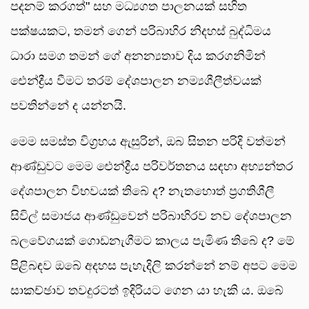
පදනම් කරගත්" සහ මධ්‍යගත පාලනයක් සහිත
පක්ෂයකට, තමන් ගෙන් පරිබාහිර නිදහස් බුද්ධිමය
ධාරා සමග තමන් ගේ අනන්‍යතාව දිය කරගනිමින්
ඓන්ද්‍රීය වීමට තරම් දේශපාලන නම්‍යශීලීත්වයක්
පවතින්නේ ද යන්නයි.
මෙම සමස්ත විග්‍රහය ඇසුරින්, ඔබ සිතන පරිදි වත්මන්
ආණ්ඩුවට මෙම ඓන්ද්‍රීය පරිවර්තනය සඳහා අභ්‍යන්තර
දේශපාලන විභවයක් තිබේ ද? නැතහොත් ප්‍රගතිශීලී
සිවිල් සමාජය ආණ්ඩුවෙන් පරිබාහිරව නව දේශපාලන
බලවේගයක් ගොඩනැගීමට කාලය පැමිණ තිබේ ද? මේ
පිළිබඳව ඔබේ අදහස පැහැදිලි කරන්නේ නම් අපට මෙම
සාකච්ඡාව තවදුරටත් ඉදිරියට ගෙන යා හැකි ය. ඔබේ