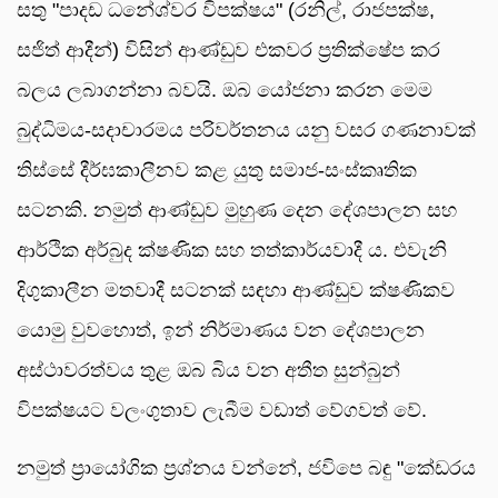
සතු "පාදඩ ධනේශ්වර විපක්ෂය" (රනිල්, රාජපක්ෂ,
සජිත් ආදීන්) විසින් ආණ්ඩුව එකවර ප්‍රතික්ෂේප කර
බලය ලබාගන්නා බවයි. ඔබ යෝජනා කරන මෙම
බුද්ධිමය-සදාචාරමය පරිවර්තනය යනු වසර ගණනාවක්
තිස්සේ දීර්ඝකාලීනව කළ යුතු සමාජ-සංස්කෘතික
සටනකි. නමුත් ආණ්ඩුව මුහුණ දෙන දේශපාලන සහ
ආර්ථික අර්බුද ක්ෂණික සහ තත්කාර්යවාදී ය. එවැනි
දිගුකාලීන මතවාදී සටනක් සඳහා ආණ්ඩුව ක්ෂණිකව
යොමු වුවහොත්, ඉන් නිර්මාණය වන දේශපාලන
අස්ථාවරත්වය තුළ ඔබ බිය වන අතීත සුන්බුන්
විපක්ෂයට වලංගුතාව ලැබීම වඩාත් වේගවත් වේ.
නමුත් ප්‍රායෝගික ප්‍රශ්නය වන්නේ, ජවිපෙ බඳු "කේඩරය