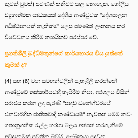
කුමක් වුවත්) පමණක් තනිවම කල නොහැක. ගෝලීය
ව්‍යුහාත්මක සාධකයක් දේශීය ආණ්ඩුවක "දේශපාලන
අධිෂ්ඨානයක් නැතිකම" ලෙස පමණක් ඌනනය කර
විවේචනය කිරීම න්‍යායිකව පරස්පර වේ.
ප්‍රගතිශීලී බුද්ධිමතුන්ගේ කාර්යභාරය විය යුත්තේ
කුමක් ද?
(4) සහ (6) වන සටහන්වලින් පැහැදිලි කරන්නේ
ආණ්ඩුවේ තත්කාර්යවාදී හැසිරීම නිසා, අරගලය විසින්
පරාජය කරන ලද පැරණි "පාදඩ ධනේශ්වරයේ
ජනවාර්ගික ජාතිකවාදී කණ්ඩායම්" නැවතත් මෙම නව-
ගතානුගතික රැල්ල හරහා බලය අත්පත් කරගැනීමේ
අවදානමක් පවතින බවයි. ලේඛකයා දෙවන