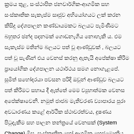
ක්‍රමය තුළ, සංස්ථාපිත ජනවාර්ගික-ආගමික සහ
සංස්කෘතික සැකැස්ම සෘජුව අභියෝගයට ලක් කරන
කිසිදු දේශපාලන කණ්ඩායමකට බලයට පැමිණීමට
බහුතර ඡන්ද පදනමක් ගොඩනැගිය නොහැකි ය. එම
සැකැස්ම මතින්ම බලයට පත් වූ ආණ්ඩුවක්‌ , බලයට
පත් වූ සැණින් එය වෙනස් කරනු ඇතැයි අපේක්ෂා කිරීම
ප්‍රායෝගික දේශපාලන යථාර්ථය සමග නොගැළපේ.
සුමිත් සහෝදරයා පවසන පරිදි ඔවුන් ආණ්ඩුව බලයට
පත් කිරීමට සහාය දී ඇත්තේ මෙම ව්‍යුහාත්මක වෙනස
අපේක්ෂාවෙනි. නමුත් ජාජබ මැතිවරණ ව්‍යාපාරය පුරා
අවධාරණය කළේ ආර්ථික ස්ථාවරත්වය, දූෂණය
පිටුදැකීම සහ පාලන තන්ත්‍රයේ වෙනසක් (System
Change) මිස, සංස්කෘතික හෝ ආගමික හෙජමොනිය