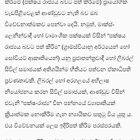
කිරීමේ (පක්ෂය රාජ්‍යය බවට පත් කිරීමේ) ප්‍රායෝගික
වැඩපිළිවෙළක් ආණ්ඩුවට නැති බව ඔබ
විවේචනාත්මකව පෙන්වා දෙයි. නමුත්, මාක්ස්-
ලෙනින්වාදී හෝ වාමාංශික පක්ෂයක් විසින් "පක්ෂය
රාජ්‍යය බවට පත් කිරීම" (ග්‍රාම්ස්චියානු අර්ථයෙන් හෝ
සෝවියට් ආකෘතියෙන්) යනු ප්‍රජාතන්ත්‍රවාදී හෝ ලිබරල්
සිවිල් සමාජයක් අතිශයින්ම භීතියට පත්වන ඒකාධිපති
ප්‍රවණතාවකි. ලිබරල් හෝ අරගලයේ අභිලාෂ
නියෝජනය කරන සිවිල් සමාජයක්, ආණ්ඩුව විසින්
එවැනි "පක්ෂ-රාජ්‍ය" චීන පන්නයේ ව්‍යාපෘතියක්
ක්‍රියාත්මක නොකිරීම ගැන න්‍යායිකව සතුටු විය යුතු ය.
එය විවේචනයක් ලෙස ඉදිරිපත් කිරීම පරස්පරයකි.