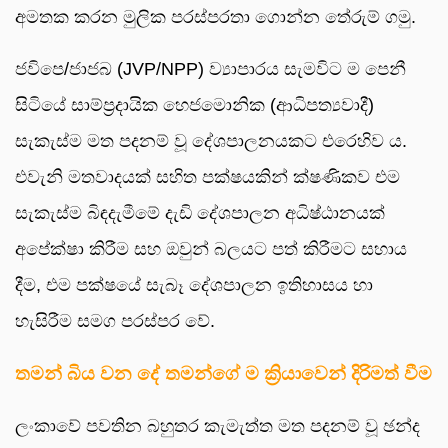
අමතක කරන මුලික පරස්පරතා ගොන්න තේරුම් ගමු.
ජවිපෙ/ජාජබ (JVP/NPP) ව්‍යාපාරය සැමවිට ම පෙනී
සිටියේ සාම්ප්‍රදායික හෙජමොනික (ආධිපත්‍යවාදී)
සැකැස්ම මත පදනම් වූ දේශපාලනයකට එරෙහිව ය.
එවැනි මතවාදයක් සහිත පක්ෂයකින් ක්ෂණිකව එම
සැකැස්ම බිඳදැමීමේ දැඩි දේශපාලන අධිෂ්ඨානයක්
අපේක්ෂා කිරීම සහ ඔවුන් බලයට පත් කිරීමට සහාය
දීම, එම පක්ෂයේ සැබෑ දේශපාලන ඉතිහාසය හා
හැසිරීම සමග පරස්පර වේ.
තමන් බිය වන දේ තමන්ගේ ම ක්‍රියාවෙන් දිරිමත් වීම
ලංකාවේ පවතින බහුතර කැමැත්ත මත පදනම් වූ ඡන්ද