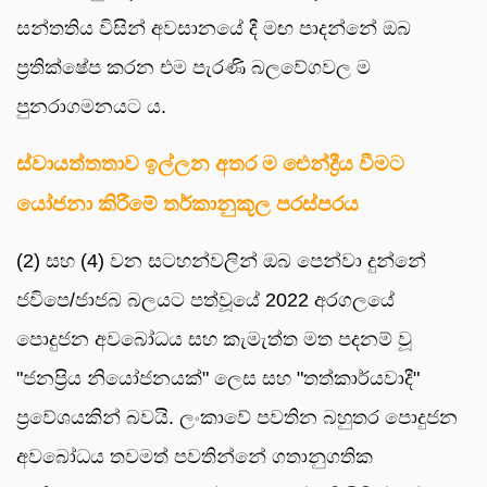
සන්තතිය විසින් අවසානයේ දී මඟ පාදන්නේ ඔබ
ප්‍රතික්ෂේප කරන එම පැරණි බලවේගවල ම
පුනරාගමනයට ය.
ස්වායත්තතාව ඉල්ලන අතර ම ඓන්ද්‍රීය වීමට
යෝජනා කිරීමේ තර්කානුකූල පරස්පරය
(2) සහ (4) වන සටහන්වලින් ඔබ පෙන්වා දුන්නේ
ජවිපෙ/ජාජබ බලයට පත්වූයේ 2022 අරගලයේ
පොදුජන අවබෝධය සහ කැමැත්ත මත පදනම් වූ
"ජනප්‍රිය නියෝජනයක්" ලෙස සහ "තත්කාර්යවාදී"
ප්‍රවේශයකින් බවයි. ලංකාවේ පවතින බහුතර පොදුජන
අවබෝධය තවමත් පවතින්නේ ගතානුගතික