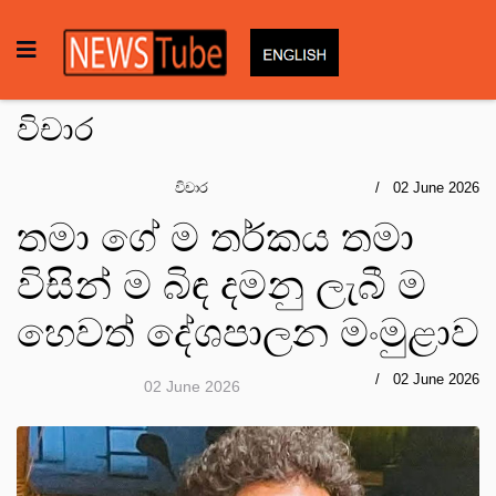
විචාර
විචාර
02 June 2026
තමා ගේ ම තර්කය තමා
විසින් ම බිඳ දමනු ලැබී ම
හෙවත් දේශපාලන මංමුළාව
02 June 2026
02 June 2026