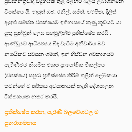
ප්‍රජාතන්ත්‍රවාදී ව්‍යුහයක් තුළ ඊළඟට බලය ලබාගන්නේ
විපක්ෂය යි. නමුත් ඔබ: රනිල්, සජිත්, චම්පික, දිලිත්
ඇතුළු සමස්ත විපක්ෂයම ඉතිහාසයේ කුණු කූඩයට යා
යුතු සුන්බුන් ලෙස සහමුලින්ම ප්‍රතික්ෂේප කරයි .
ආණ්ඩුවේ ආධිපත්‍යය බිඳ වැටීම අනිවාර්ය බව
න්‍යායිකව පවසන ගමන්, ඉන් හිස්වන අවකාශයට
පැමිණීමට නියමිත එකම ප්‍රායෝගික විකල්පය
(විපක්ෂය) සපුරා ප්‍රතික්ෂේප කිරීම තුළින් ලේඛකයා
තමන්ගේ ම තර්කය අවසානයක් නැති දේශපාලන
රික්තකයක නතර කරයි.
ප්‍රතික්ෂේප කරන, පැරණි බලවේගවල ම
පුනරාගමනය