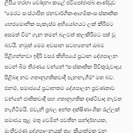
ලිපිය හරහා චෝදනා කළේ ජවිපෙ/ජාජබ ආණ්ඩුව
"මෙරට සංස්ථාපිත ජනවාර්ගික-ආගමික-සංස්කෘතික
හෙජමොනික සැකැස්ම අභියෝගයට ලක් කිරීමට
අසමත් වීම" ගැන තමන් බලවත් කලකිරීමට පත් වූ
බවයි. නමුත් මෙම අවසාන සටහනෙන් ඔබම
පිළිගන්නවා ඉදිරි වසර කිහිපයේ ප්‍රධාන දේශපාලන
සටන් බිම තීරණය වන්නේ "සංස්කෘතික පිවිතුරුවාදය
පිළිබඳ නව ගතානුගතිකවාදී පැනනැගීම්" මත බව.
එනම්, සමාජයේ ප්‍රධානතම දේශපාලන ප්‍රවණතාව
වන්නේ ජාතිකවාදී සහ ගතානුගතික දෘෂ්ටිවාද නැවත
නැගිටීමයි. එවැනි ප්‍රබල අන්ත දක්ෂිණාංශික රැල්ලක්
සමාජය තුළ මතු වෙමින් පවතින සන්දර්භයක,
මැතිවරණ දේශපාලනයක් තුළ ක්‍රියාත්මක වන