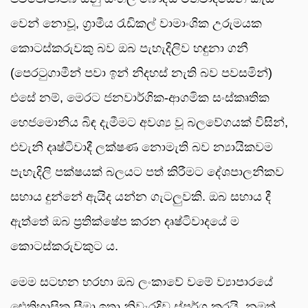
වෙන් නොවූ, ග්‍රාමීය රැඩිකල් වාමාංශික උරුමයක
කොටස්කරුවකු බව ඔබ පැහැදිලිව හඳුනා ගනී
(පෙරටුගාමීන් පවා ඉන් නිදහස් නැති බව පවසමින්)
එසේ නම්, මෙරට ජනවාර්ගික-ආගමික සංස්කෘතික
හෙජමොනිය බිඳ දැමීමට අවශ්‍ය වූ බලවේගයක් විසින්,
එවැනි දෘෂ්ටිවාදී ලක්ෂණ නොමැති බව න්‍යායිකවම
පැහැදිලි පක්ෂයක් බලයට පත් කිරීමට දේශපාලනිකව
සහාය දුන්නේ ඇයිද යන්න ගැටලුවකි. ඔබ සහාය දී
ඇත්තේ ඔබ ප්‍රතික්ෂේප කරන දෘෂ්ටිවාදයේ ම
කොටස්කරුවකුට ය.
මෙම සටහන හරහා ඔබ ලංකාවේ වමේ ව්‍යාපාරයේ
ඓතිහාසික සීමා ඉතා නිවැරදිව ස්පර්ශ කරයි. නමුත්