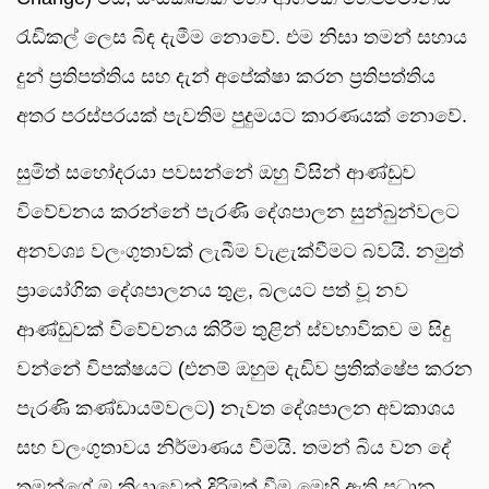
රැඩිකල් ලෙස බිඳ දැමීම නොවේ. එම නිසා තමන් සහාය
දුන් ප්‍රතිපත්තිය සහ දැන් අපේක්ෂා කරන ප්‍රතිපත්තිය
අතර පරස්පරයක් පැවතිම පුදුමයට කාරණයක් නොවේ.
සුමිත් සහෝදරයා පවසන්නේ ඔහු විසින් ආණ්ඩුව
විවේචනය කරන්නේ පැරණි දේශපාලන සුන්බුන්වලට
අනවශ්‍ය වලංගුතාවක් ලැබීම වැළැක්වීමට බවයි. නමුත්
ප්‍රායෝගික දේශපාලනය තුළ, බලයට පත් වූ නව
ආණ්ඩුවක් විවේචනය කිරීම තුළින් ස්වභාවිකව ම සිදු
වන්නේ විපක්ෂයට (එනම් ඔහුම දැඩිව ප්‍රතික්ෂේප කරන
පැරණි කණ්ඩායම්වලට) නැවත දේශපාලන අවකාශය
සහ වලංගුතාවය නිර්මාණය වීමයි. තමන් බිය වන දේ
තමන්ගේ ම ක්‍රියාවෙන් දිරිමත් වීම මෙහි ඇති ප්‍රධාන