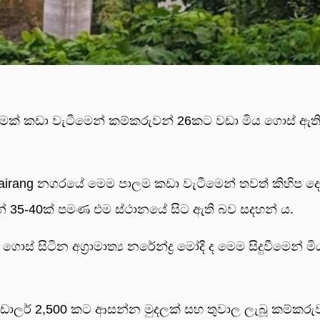
ාලමක් කඩා වැටීමෙන් කම්කරුවන් 26කට වඩා මිය ගොස් ඇත
ේ Sairang නගරයේ මෙම පාලම කඩා වැටීමෙන් තවත් කිහිප ද
න් 35-40ක් පමණ එම ස්ථානයේ සිට ඇති බව සදහන් ය.
ට ගොස් සිටින අග්‍රාමාත්‍ය නරේන්ද්‍ර මෝදි ද මෙම සිදුවීමෙන් ම
ඩොලර් 2,500 කට ආසන්න මුදලක් සහ තුවාල ලැබූ කම්කරු