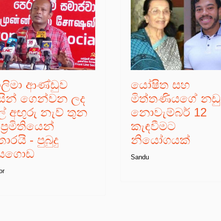
ාලිමා ආණ්ඩුව
යෝෂිත සහ
ිසින් ගෙන්වන ලද
මිත්තණියගේ නඩ
් අඟුරු නැව් තුන
නොවැම්බර් 12
ප්‍රමිතියෙන්
කැඳවීමට
රයි - පුබුදු
නියෝගයක්
යගොඩ
Sandu
or