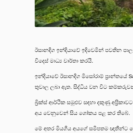
ඊසානදිග ඉන්දියාවේ ඉදිවෙමින් පවතින ප
විදෙස් මාධ්‍ය වාර්තා කරයි.
ඉන්දියාවේ ඊසානදිග මිසෝරාම් ප්‍රාන්තය
තුවාල ලබා ඇත. සිද්ධිය වන විට කම්කරුව
බ්‍රික්ස් ආර්ථික සමුළුව සඳහා දකුණු අප්‍රිකාව
අය වෙනුවෙන් සිය ශෝකය පළ කර තිබේ.
මේ අතර මියගිය අයගේ සමීපතම ඥාතීන්ට 