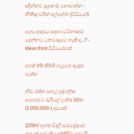
අඳින්නට සූදානම් නොවන්න -
නීතිඥ චරිත් ගල්හේන (වීඩියෝ)
සැබෑ ආදරය සඳහා වටිනාකම්
දෙන්නට ධනවාදයට හැකි ද...? -
Ideas front වීඩියෝවක්
ජගත් VS කීර්ති ගැටුමේ ඇතුළු
පැත්ත
නිව් රත්න සහල් පුද්ගලික
සමාගමට රුපියල් ලක්ෂ 10ක
(1,000,000/-) දඩයක්
220kV භූගත විදුලි සම්ප්‍රේෂණ
රැහැන් පද්ධතිය ඉදිකිරීම් අරඹයි