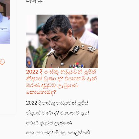
සැබෑ ප්‍ර...
ුව
2022 දී පාස්කු නඩුවෙන් පූජිත්
නිදහස් වුණා ද? එහෙනම් දැන්
මරණ දඬුවම ලැබුණෙ
කොහොමද?
2022 දී පාස්කු නඩුවෙන් පූජිත්
නිදහස් වුණා ද? එහෙනම් දැන්
මරණ දඬුවම ලැබුණෙ
කොහොමද? හිටපු පොලිස්පති