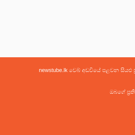
newstube.lk වෙබ් අඩවියේ පළවන සියළු ප
ඔබගේ ප්‍රත