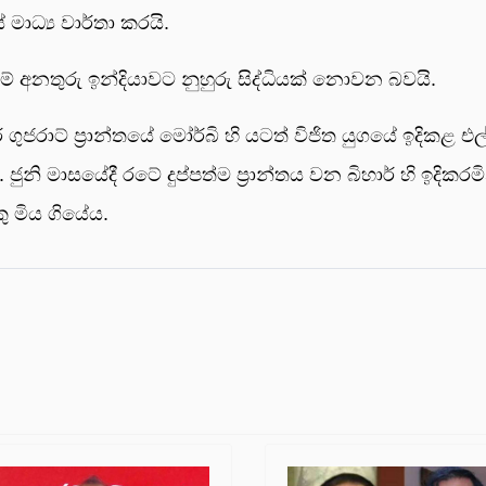
මාධ්‍ය වාර්තා කරයි.
ම් අනතුරු ඉන්දියාවට නුහුරු සිද්ධියක් නොවන බවයි.
ුජරාට් ප්‍රාන්තයේ මෝර්බි හි යටත් විජිත යුගයේ ඉදිකළ 
නි මාසයේදී රටේ දුප්පත්ම ප්‍රාන්තය වන බිහාර් හි ඉදිකරමින
ු මිය ගියේය.