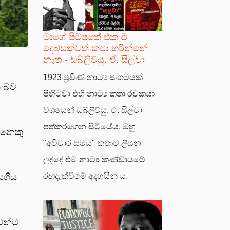
මාගේ පිටපතේ එක ම
දෙබසක්වත් කපා හරින්නේ
නැත - ඩබ්ලිව්යු. ඒ. සිල්වා
1923 ප්‍රවීණ නාට්‍ය සංගමයක්
ි බව
පිහිටවා එහි නාට්‍ය කතා රචකයා
වශයෙන් ඩබ්ලිව්යු. ඒ. සිල්වා
පත්කරගෙන සිටියේය. ඔහු
ෙනෙකු
"අවිචාර සමය" කතාව ලියන
ලද්දේ එම නාට්‍ය කණ්ඩායමේ
රඟදැක්වීමේ අදහසින් ය.
ියගිය
වන්ට