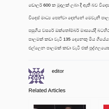
ඩොලර් 600 ක මුදලක් ලබා දී ඇති බව විදෙස් 
විදෙස් මාධ්‍ය පෙන්වා දෙන්නේ මෙවැනි පාල
පසුගිය වසරේ ඔක්තෝම්බර් මාසයේදී බටහිර ග
පාලමක් කඩා වැටී 135 දෙනෙකු මිය ගියේය. ජු
එල්ලෙන පාලමක් කඩා වැටී එක් පුද්ගලයෙක
editor
Related Articles