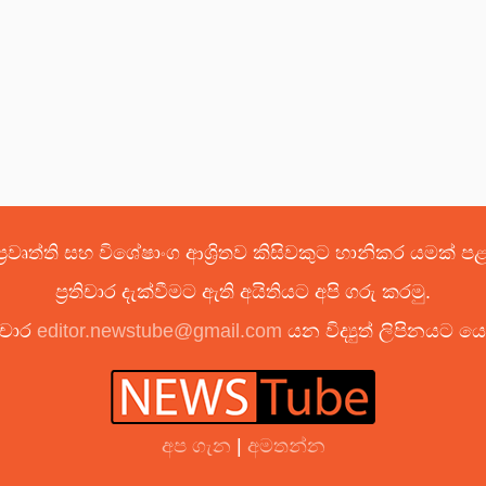
්‍රවෘත්ති සහ විශේෂාංග ආශ්‍රිතව කිසිවකුට හානිකර යමක් 
ප්‍රතිචාර දැක්වීමට ඇති අයිතියට අපි ගරු කරමු.
ිචාර
editor.newstube@gmail.com
යන විද්‍යුත් ලිපිනයට 
අප ගැන
|
අමතන්න