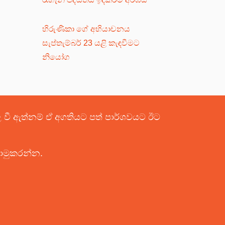
හිරුණිකා ගේ අභියාචනය
සැප්තැම්බර් 23 යළි කැඳවීමට
නියෝග
පළ වී ඇත්නම් ඒ අගතියට පත් පාර්ශවයට ඊට
යොමුකරන්න.