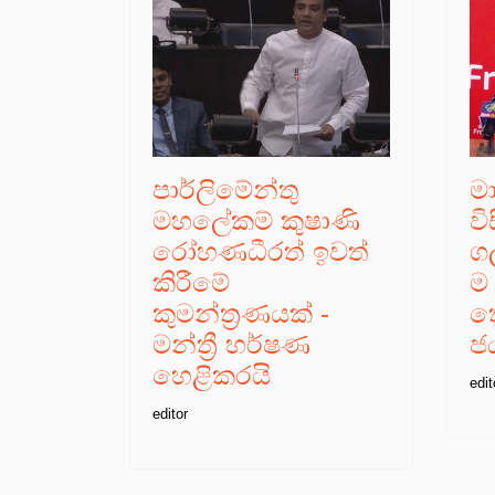
පාර්ලිමේන්තු
ම
මහලේකම් කුෂාණි
ව
රෝහණධීරත් ඉවත්
ගල
කිරීමේ
ම 
කුමන්ත්‍රණයක් -
තො
මන්ත්‍රී හර්ෂණ
ජ
හෙළිකරයි
edit
editor