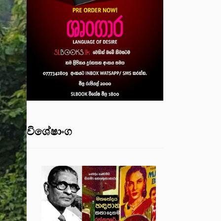
විශේෂාංග