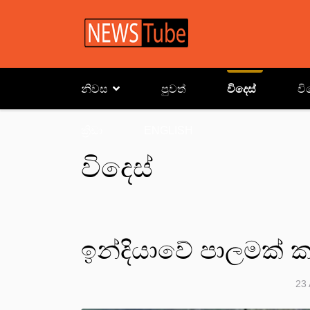
නිවස
පුවත්
විදෙස්
වි
ක්‍රිඩා
ENGLISH
විදෙස්
ඉන්දියාවේ පාලමක් ක
23 