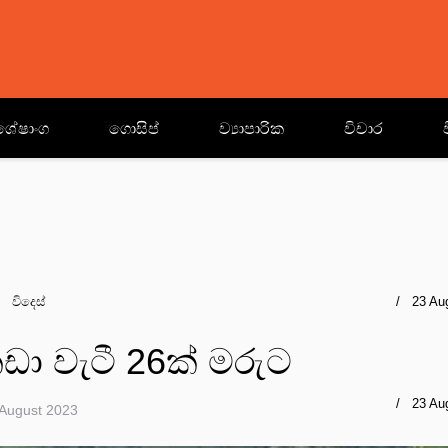
ශේෂාංග
ගොසිප්
ව්‍යාපාරික
විචාර
විදෙස්
23 Au
ඩා වැටී 26ක් මරුට
23 Au
August 2023