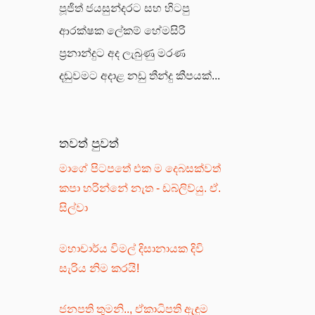
පූජිත් ජයසුන්දරට සහ හිටපු
ආරක්ෂක ලේකම් හේමසිරි
ප්‍රනාන්දුට අද ලැබුණු මරණ
දඬුවමට අදාළ නඩු තීන්දු කීපයක්...
තවත් පුවත්
මාගේ පිටපතේ එක ම දෙබසක්වත්
කපා හරින්නේ නැත - ඩබ්ලිව්යු. ඒ.
සිල්වා
මහාචාර්ය විමල් දිසානායක දිවි
සැරිය නිම කරයි!
ජනපති තුමනි.., ඒකාධිපති ඇඳුම