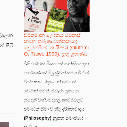
වර්තමාන ලෝකය වෙනස්
එල්ලෙන
කරන තරුණ චින්තකයා;
් සිටි
ඔලූෆෙමි ඕ. තායිවෝ (Olúfẹ́mi
O. Táíwò 1990); ප්‍රභූ ග්‍රහණය
විසිඑක්වන සියවසේ සන්නිවේදන
තාක්ෂණයේ දියුණුවත් සමග මිනිස්
චින්තනය ශීඝ්‍රයෙන් වෙනස්
වෙමින් පවතී. එවැනි යුගයක,
හුදෙක් විශ්වවිද්‍යාල කාමරවලට
පමණක් සීමා වී තිබූ දර්ශනවාදය
(Philosophy)
නූතන සමාජයේ