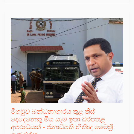
මීගමුව බන්ධනාගාරය තුළ තිස්
දෙදෙනෙකු මිය යෑම ඉතා බරපතළ
අපරාධයක් - ජනාධිපති නීතිඥ මෛත්‍රී