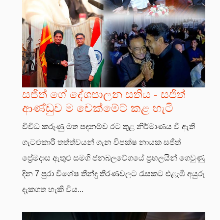
සජිත් ගේ දේශපාලන සතිය - සජිත්
ආණ්ඩුව ම චෙක්මේට් කළ හැටි
විවිධ කරුණු මත පදනම්ව රට තුළ නිර්මාණය වී ඇති
ගැටළුකාරී තත්ත්වයන් ගැන විපක්ෂ නායක සජිත්
ප්‍රේමදාස ඇතුළු සමගි ජනබලවේගයේ ප්‍රභලයින් ගෙවුණු
දින 7 පුරා විශේෂ තීන්දු තීරණවලට රැසකට එළැඹි අයුරු
දැකගත හැකි විය...