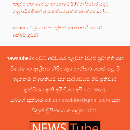
කඳවුර සහ වෛද්‍ය සායනයේ 10වන පියවර යුද්ධ
හමුදාධිපති ගේ ප්‍රධානත්වයෙන් හම්බන්තොට දී…
පොහොට්ටුවේ මහ ලේකම් සාගර කාරියවසම්
අත්අඩංගුවට!
newstube.lk වෙබ් අඩවියේ පළවන සියළු ප්‍රවෘත්ති සහ
විශේෂාංග ආශ්‍රිතව කිසිවකුට හානිකර යමක් පළ වී
ඇත්නම් ඒ අගතියට පත් පාර්ශවයට ඊට ප්‍රතිචාර
දැක්වීමට ඇති අයිතියට අපි ගරු කරමු.
ඔබගේ ප්‍රතිචාර
editor.newstube@gmail.com
යන
විද්‍යුත් ලිපිනයට යොමුකරන්න.