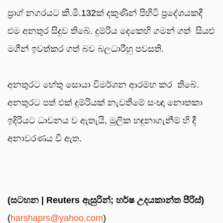
ප්‍රාග් නගරයට කි.මී.132ක් දකුණින් පිහිටි ප්‍රදේශයකදී
එම අනතුර සිදුව තිබේ. දුම්රිය දෙකෙහි ගමන් ගත් සියළු
මගීන් ඉවත්කර ගත් බව බලධාරීහු පවසති.
අනතුරට හේතු සොයා විමර්ශන ආරම්භ කර තිබේ.
අනතුරට පත් එක් දුම්රියක් නැවතීමේ සංඥා නොතකා
ඉදිරියට ධාවනය ව ඇතැයි, මූලික හඳුනාගැනීම් හි දී
අනාවරණය වී ඇත.
(සටහන | Reuters ඇසුරින්; හර්ෂ උදයකාන්ත පීරිස්)
(
harshaprs@yahoo.com
)