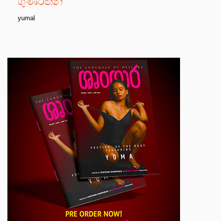
ගුණරත්න
yumal