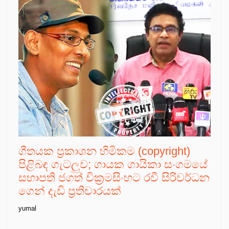
ගීතයක ප්‍රකාශන හිමිකම (copyright)
පිළිබඳ ගැටලුව; ගායක ගායිකා සංගමයේ
සභාපති ජගත් වික්‍රමසිංහට රවී සිරිවර්ධන
ගෙන් දැඩි ප්‍රතිචාරයක්
yumal