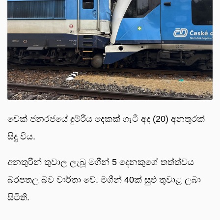
චෙක් ජනරජයේ දුම්රිය දෙකක් ගැටී අද (20) අනතුරක්
සිදු විය.
අනතුරින් තුවාල ලැබූ මගීන් 5 දෙනකුගේ තත්ත්වය
බරපතල බව වාර්තා වේ. මගීන් 40ක් සුළු තුවාළ ලබා
සිටිති.