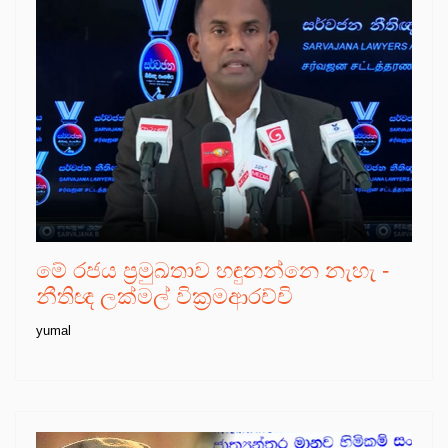
මේ රජය ප්‍රමුඛතාව හඳුනන්නෙ නැහැ -
නීතිඥ ලක්මල් වික්‍රමආරච්චි
yumal