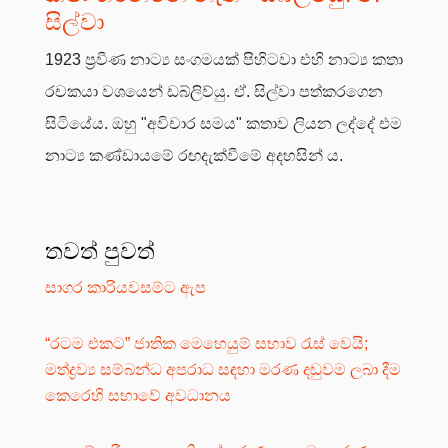
සිල්වා
1923 ප්‍රවීණ නාට්‍ය සංගමයක් පිහිටවා එහි නාට්‍ය කතා
රචකයා වශයෙන් ඩබ්ලිව්යු. ඒ. සිල්වා පත්කරගෙන
සිටියේය. ඔහු "අවිචාර සමය" කතාව ලියන ලද්දේ එම
නාට්‍ය කණ්ඩායමේ රඟදැක්වීමේ අදහසින් ය.
තවත් පුවත්
සාගර කාරියවසම්ට ඇප
“රටම එකට” ජාතික මෙහෙයුම් සභාව රැස් වෙයි;
මත්ද්‍රව්‍ය සම්බන්ධ අපරාධ සඳහා මරණ දඬුවම ලබා දීම
කෙරෙහි සභාවේ අවධානය