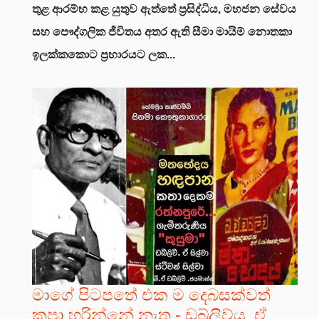
තුළ ආරම්භ කළ යුතුව ඇත්තේ ප්‍රසිද්ධිය, මහජන සේවය
සහ පෞද්ගලික ජීවිතය අතර ඇති සීමා මායිම් නොතකා
ඉලක්කකොට ප්‍රහාරයට ලක...
මාගේ පිටපතේ එක ම දෙබසක්වත්
කපා හරින්නේ නැත - ඩබ්ලිව්යු. ඒ.