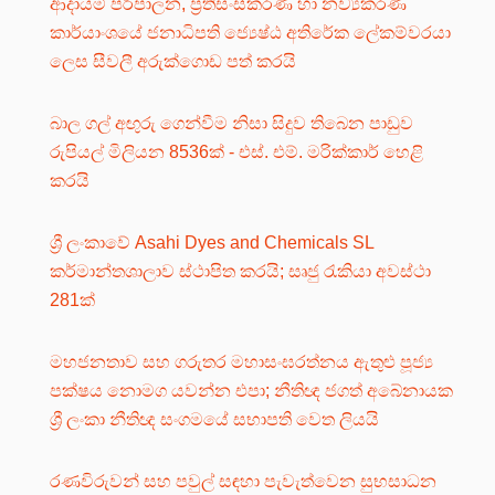
ආදායම් පරිපාලන, ප්‍රතිසංස්කරණ හා නව්‍යකරණ
කාර්යාංශයේ ජනාධිපති ජ්‍යෙෂ්ඨ අතිරේක ලේකම්වරයා
ලෙස සීවලී අරුක්ගොඩ පත් කරයි
බාල ගල් අඟුරු ගෙන්වීම නිසා සිදුව තිබෙන පාඩුව
රුපියල් මිලියන 8536ක් - එස්. එම්. මරික්කාර් හෙළි
කරයි
ශ්‍රී ලංකාවේ Asahi Dyes and Chemicals SL
කර්මාන්තශාලාව ස්ථාපිත කරයි; සෘජු රැකියා අවස්ථා
281ක්
මහජනතාව සහ ගරුතර මහාසංඝරත්නය ඇතුළු පූජ්‍ය
පක්ෂය නොමග යවන්න එපා; නීතිඥ ජගත් අබේනායක
ශ්‍රී ලංකා නීතිඥ සංගමයේ සභාපති වෙත ලියයි
රණවිරුවන් සහ පවුල් සඳහා පැවැත්වෙන සුභසාධන