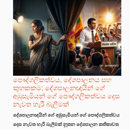
පෞද්ගලිකත්වය, දේශපාලනය සහ
කුහකකම; දේශපාලනඥයින් ගේ
අඹුසැමියන් ගේ පෞද්ගලිකත්වය දෙස
නැවත හැරී බැලීමක්
දේශපාලනඥයින් ගේ අඹුසැමියන් ගේ පෞද්ගලිකත්වය
දෙස නැවත හැරී බැලීමක්
නූතන දේශපාලන කතිකාවත