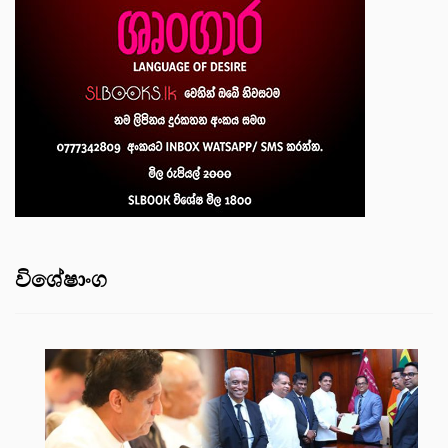
විශේෂාංග