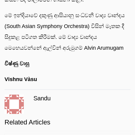
මේ ඉන්දියාවේ දකුණු ආසියානු සංධ්වනි වාද්‍ය වෘන්දය
(South Asian Symphony Orchestra) විසින් මෑතක දී
සිදුකළ පටිගත කිරීමක්. මේ වාද්‍ය වෘන්දය
මෙහෙයවන්නේ ඇල්වින් අරුමුගම් Alvin Arumugam
විෂ්ණු වාසු
Vishnu Vàsu
Sandu
Related Articles