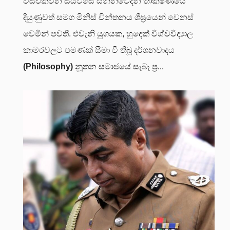
විසිඑක්වන සියවසේ සන්නිවේදන තාක්ෂණයේ
දියුණුවත් සමග මිනිස් චින්තනය ශීඝ්‍රයෙන් වෙනස්
වෙමින් පවතී. එවැනි යුගයක, හුදෙක් විශ්වවිද්‍යාල
කාමරවලට පමණක් සීමා වී තිබූ දර්ශනවාදය
(Philosophy)
නූතන සමාජයේ සැබෑ ප්‍ර...