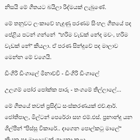
නිසයි මේ ගීතයට බයිලා රිද්මයක් ලැබුණේ.
මේ තනුවට ලංකාවේ හැදුණු පරණම සිංහල ගීතයේ පද
පේළිය පටන් ගන්නේ "හරිම වැඩක් නේද මචං, හරිම
වැඩක් නේ" කියලා. ඒ පරණ සින්දුවේ පද මාලාව
මෙන්න මේ වගෙයි.
ඩිංගිරි ඩිංගාලේ මීනාච්චි - ඩිංගිරි ඩිංගාලේ
උලගම් පෝර පෝක්ක පාරු - තංගමේ තිල්ලාලේ...
මේ ගීතයේ තවත් ප්‍රසිද්ධ සංස්කරණයක් එච්.ආර්.
ජෝතිපාල, මිල්ටන් පෙරේරා සහ එම්.එස්. ප්‍රනාන්දු යන
ශිල්පීන් "පිස්සු විකාරේ.. දාගෙන පොල්කටු මාලේ"
කියන පද මාලාවෙන් ගායනා කළා.