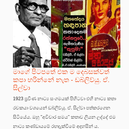
මාගේ පිටපතේ එක ම දෙබසක්වත්
කපා හරින්නේ නැත - ඩබ්ලිව්යු. ඒ.
සිල්වා
1923 ප්‍රවීණ නාට්‍ය සංගමයක් පිහිටවා එහි නාට්‍ය කතා
රචකයා වශයෙන් ඩබ්ලිව්යු. ඒ. සිල්වා පත්කරගෙන
සිටියේය. ඔහු "අවිචාර සමය" කතාව ලියන ලද්දේ එම
නාට්‍ය කණ්ඩායමේ රඟදැක්වීමේ අදහසින් ය.