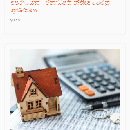
අපරාධයක් - ජනාධිපති නීතිඥ මෛත්‍රී
ගුණරත්න
yumal