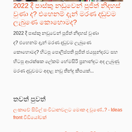
2022 දී පාස්කු නඩුවෙන් පූජිත් නිදහස්
වුණා ද? එහෙනම් දැන් මරණ දඬුවම
ලැබුණෙ කොහොමද?
2022 දී පාස්කු නඩුවෙන් පූජිත් නිදහස් වුණා
ද? එහෙනම් දැන් මරණ දඬුවම ලැබුණෙ
කොහොමද? හිටපු පොලිස්පති පූජිත් ජයසුන්දරට සහ
හිටපු ආරක්ෂක ලේකම් හේමසිරි ප්‍රනාන්දුට අද ලැබුණු
මරණ දඬුවමට අදාළ නඩු තීන්දු කීපයක්...
තවත් පුවත්
ලංකාවේ සිවිල් සංවිධානවලට මොක ද වුණේ..? - Ideas
front වීඩියෝවක්