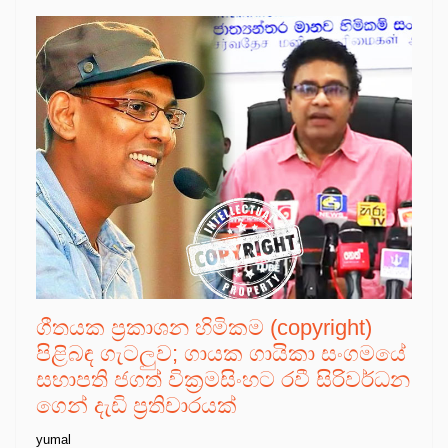
ගීතයක ප්‍රකාශන හිමිකම (copyright)
පිළිබඳ ගැටලුව; ගායක ගායිකා සංගමයේ
සභාපති ජගත් වික්‍රමසිංහට රවී සිරිවර්ධන
ගෙන් දැඩි ප්‍රතිචාරයක්
yumal