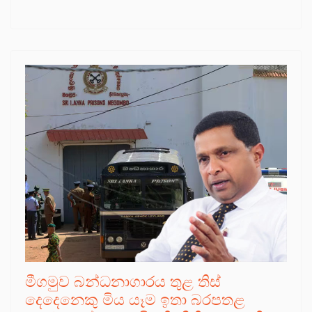
මීගමුව බන්ධනාගාරය තුළ තිස්
දෙදෙනෙකු මිය යෑම ඉතා බරපතළ