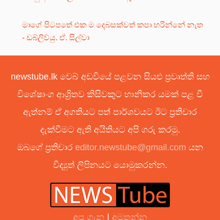
මාගේ පිටපතේ එක ම දෙබසක්වත් කපා හරින්නේ නැත
- ඩබ්ලිව්යු. ඒ. සිල්වා
newstube.lk වෙබ් අඩවියේ පළවන සියළු ප්‍රවෘත්ති සහ
විශේෂාංග ආශ්‍රිතව කිසිවකුට හානිකර යමක් පළ වී
ඇත්නම් ඒ අගතියට පත් පාර්ශවයට ඊට ප්‍රතිචාර
දැක්වීමට ඇති අයිතියට අපි ගරු කරමු.
ඔබගේ ප්‍රතිචාර
editor.newstube@gmail.com
යන
විද්‍යුත් ලිපිනයට යොමුකරන්න.
අප ගැන
|
අමතන්න