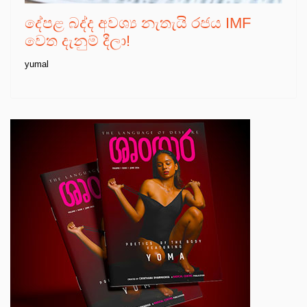
දේපළ බද්ද අවශ්‍ය නැතැයි රජය IMF
වෙත දැනුම් දීලා!
yumal