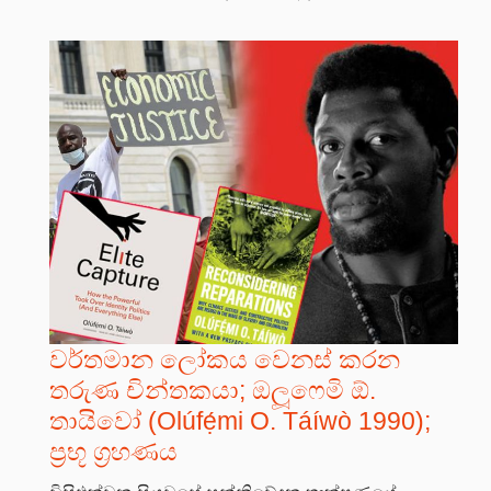
වර්තමාන ලෝකය වෙනස් කරන
තරුණ චින්තකයා; ඔලූෆෙමි ඕ.
තායිවෝ (Olúfẹ́mi O. Táíwò 1990);
ප්‍රභූ ග්‍රහණය