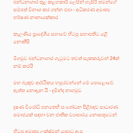
බන්ධනාගාර තුළ කළහකාරී ලෙසින් හැසිරී තමන්ගේ
සම්පත් විනාශ කර ගන්න එපා - අධිකරණ අමාත්‍ය
හර්ෂණ නානායක්කාර
කැලණිය ප්‍රාදේශීය සභාවේ හිටපු සභාපතිට යළි
නොතීසි
මීගමුව බන්ධනාගාර ගැටුමට තවත් සැකකරුවන් 24ක්
නම් කරයි
මහ බැකුව ආර්ථිකය හසුරවන්නේ මේ පොළොවේ
ඇත්ත නොදැන යි - දුමින්ද නාගමුව
දූෂණ විරෝධි පනතෙහි සංශෝධන පිළිබඳව සාධාරණ
සමාජයක් සඳහා වන ජාතික ව්‍යාපාරය නොසතුටෙන්
හිටපු අමාත්‍ය ලක්ෂ්මන් යාපාට ඇප