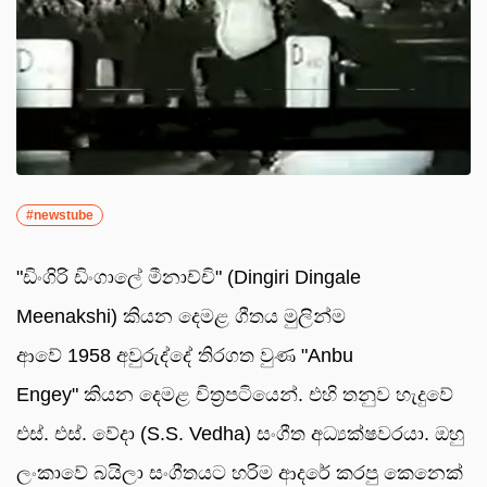
#newstube
"ඩිංගිරි ඩිංගාලේ මීනාච්චි" (Dingiri Dingale
Meenakshi) කියන දෙමළ ගීතය මුලින්ම
ආවේ 1958 අවුරුද්දේ තිරගත වුණ "Anbu
Engey" කියන දෙමළ චිත්‍රපටියෙන්. එහි තනුව හැදුවේ
එස්. එස්. වේදා (S.S. Vedha) සංගීත අධ්‍යක්ෂවරයා. ඔහු
ලංකාවේ බයිලා සංගීතයට හරිම ආදරේ කරපු කෙනෙක්