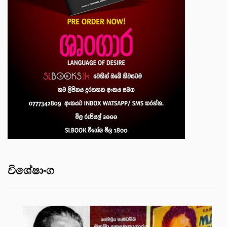
විශේෂාංග