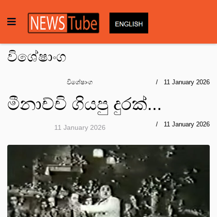
විශේෂාංග
විශේෂාංග
11 January 2026
මීනාච්චි ගියපු දුරක්...
11 January 2026
11 January 2026