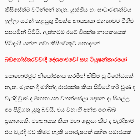
කිසිසේත්ම වටින්නේ නැත. යුක්තිය හා සාධාරණත්වය
ඉල්ලා සටන් කළයුතු විපක්ෂ නායකයා ජනතාවට විහිළු
සපයමින් සිටියි. ඇත්තටම රටේ විපක්ෂ නායකයෙක්
සිටීදැයි යන්න පවා කිසිවෙකුට නොදනේ.
බඩගෝස්තරවවාදී දේශපාළුවෝ සහ ටියුෂන්කාරයෝ
පොහොට්ටුව නියෝජනය කරමින් කිසිම වූ විරෝධයක්
නැත. මෑතක දී මහින්ද රාජපක්ෂ කියා සිටියේ හරි වුණ ද
වැරදි වුණ ද මහනායක වහන්සේලා දෙසන දෑ සියල්ල
අප පිළිගත යුතු බවයි. එය වනාහී අන්ත ගොබ්බ
ප්‍රකාශයකි. මහනායක තියා මහා ශක්‍රයා කීව ද වැරදිනම්
එය වැරදි බව කීමට හැකි පෞරුෂයක් සහිත සමාජයක්