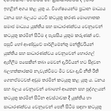
ඉහළින් අගය කළ යුතු ය. විශේෂයෙන්ම ප්‍රධාන මාධ්‍යය
ධනය සහ බලයට යටවී කටයුතු කරණ මොහොතක
සමාජ මාධ්‍යය යුක්තිය සහ සාධාරණත්වය වෙනුවෙන්
කටයුතු කරමින් සිටීම ද පැසසිය යුතුම කරුණක් වේ.
පසුවී හෝ ආණ්ඩුවේ පාර්ලිමේන්තු මන්ත්‍රීවරියන්
යුක්තිය සහ සාධාරණත්වය වෙනුවෙන් හොරගල්
ඇහිලීම පසෙකින් තබා මෙවන් දැරිවියන් හට සිදුවන
බලහත්කාරකම් නැවැත්වීමට මීට වඩා දැඩි නීති රීති
ගෙනඒමටවත් අඩුම තරමින් කටයුතු කළ යුතු ය. ධනය
සහ බලය වෙනුවෙන් බොහෝ ආයතන සහ පුද්ගලයන්
කටයුතු කරමින් සිටින අවස්ථාවක දී යුක්තිය හා
සාධාරණත්වය වෙනුවෙන් පෙනී සිටීම සඳහා කටයුතු