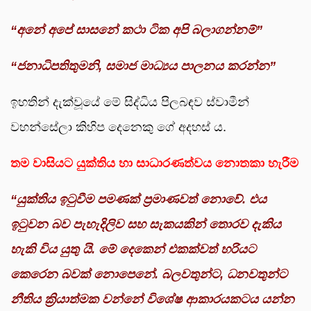
“
අනේ අපේ සාසනේ කථා ටික අපි බලාගන්නම්”
“
ජනාධිපතිතුමනි,
සමාජ මාධ්‍යය පාලනය කරන්න”
ඉහතින් දැක්වූයේ මේ සිද්ධිය පිලබඳව ස්වාමීන්
වහන්සේලා කිහිප දෙනෙකු ගේ අදහස් ය.
තම වාසියට යුක්තිය හා සාධාරණත්වය නොතකා හැරීම
“
යුක්තිය ඉටුවීම පමණක් ප්‍රමාණවත් නොවේ. එය
ඉටුවන බව පැහැදිලිව සහ සැකයකින් තොරව දැකිය
හැකි විය යුතු යි. මේ දෙකෙන් එකක්වත් හරියට
කෙරෙන බවක් නොපෙනේ. බලවතුන්ට,
ධනවතුන්ට
නීතිය ක්‍රියාත්මක වන්නේ විශේෂ ආකාරයකටය යන්න