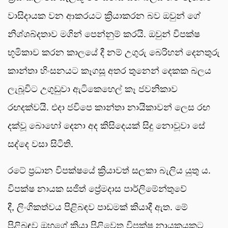
වාසිදායක වන ආකරයට ක්‍රියාකරන බව ඔවුන් ගේ
නිශ්ශබ්දතාව මගින් පෙන්නුම් කරයි. ඔවුන් විපක්ෂ
භූමිකාව කරන කාලයේ දී නම් උගුරු බෙරිහන් දෙනතුරු
කාන්තා හිංසනයට කෑගසූ අතර තුනෙන් දෙකක බලය
ලැබූවිට උගුඩුවා ඇටිකෙහෙල් කෑ ජවනිකාව
රඟදක්වයි. එදා ජවිපෙ කාන්තා නායිකාවන් ලෙස රඟ
දක්වූ බොහෝ දෙනා අද කිසිදෙයක් සිදු නොවූවා සේ
සද්දෙ වසා සිටිති.
රටේ ප්‍රධාන විපක්ෂයේ ක්‍රියාවත් සලකා බැලිය යුතු ය.
විපක්ෂ නායක සජිත් ප්‍රේමදාස පාර්ලිමේන්තුවේ
දී, ලිංගිකත්වය පිළිබඳව පාඩමක් කියාදී ඇත. මේ
පිළිබඳව ඔහුගේ ක්‍රියා පිළිවෙත විපක්ෂ නායකයකුට