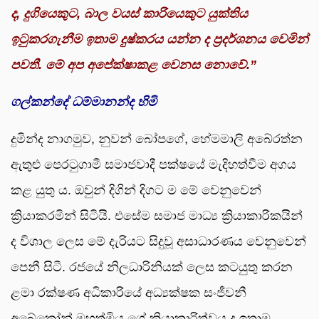
ද,
දුගියෙකුට,
බාල වයස් කාරියෙකුට යුක්තිය
ඉටුකරගැනීම ඉතාම දුෂ්කරය යන්න ද ප්‍රදර්ශනය වෙමින්
පවතී. මේ අප අපේක්ෂාකළ වෙනස නොවේ.”
ගල්කන්දේ ධම්මානන්ද හිමි
දුමින්ද නාගමුව, නුවන් බෝපගේ, හේමමාලි අබේරත්න
ඇතුළු පෙරටුගාමී සමාජවාදී පක්ෂයේ මැදිහත්වීම අගය
කළ යුතු ය. ඔවුන් දිගින් දිගට ම මේ වෙනුවෙන්
ක්‍රියාකරමින් සිටියි. එසේම සමාජ මාධ්‍ය ක්‍රියාකාරිකයින්
ද විශාල ලෙස මේ දැරියට සිදුවූ අසාධාරණය වෙනුවෙන්
පෙනී සිටී. රජයේ නිලධාරිනියක් ලෙස කටයුතු කරන
ළමා රක්ෂණ අධිකාරියේ අධ්‍යක්ෂක සංජීවනී
අබේකෝන් මහත්මිය ගේ ක්‍රියාකාරිත්වය ද ඉතාම