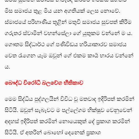
මිස සමාජය තුළ මිය යන අගතියක් ලෙස නොවේ.
ස්මාජයේ පරිහාණිය තූළින් මතුවී සමාජය සුවපත් කිරීම
ගරුතර ස්වාමීන් වහන්සේලා ගේ යුතුකම වන්නේ ම ය.
ගෞතම සිද්ධාර්ථ ගේ පණිවිඩය හරියාකාරව සමාජය
වෙත රැගෙන යෑම ඔවුන් ගේ එකම කාර්‍ය භාරය වන්නේ
ය.
බෞද්ධ විරෝධී බලවේග භීතිකාව
මෙම සිද්ධිය පුද්ගලයින් විවිධ වූ මතවාද ඉදිරිපත් කරමින්
සිටියි. ඔවුන් සැබෑවට ම පල්ලේගම භික්ෂුව වෙනුවෙන්
අදහස් ඉදිරිපත් කරමින් නොයෙකුත් දේ ප්‍රකාශ කරමින්
සිටියි. ඒ අතරින් බොහෝ දෙනෙක් ප්‍රකාශ