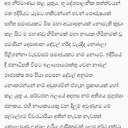
අප නිර්මාණය කළ යුතුය. භූ දේශපාලනික තත්ත්වයන්
මත ඉදිරියට යෑමට හකිවන්නේ එවන් පෞරුෂයක්
සහිත සමාජයකට මිස මහා අධ්‍යාපනයක් නොමැති කුඩා
කල සිට ම මහණවූ හිමිනමක් මහා නායක හිමිනමක් වූ
පමණින් දෙසාබාන දේවල් හරිද වැරදිද නොබලා
පිළිගන්නා වැඩවසම් සමාජයකට නම් නොවේ. ඉදිරියේ
දී ජනාධිපති වීමට බලාපොරොත්තු වෙන නාමල්
රාජපක්ෂ තම පියා පවසන දේවල් අනුමත
නොකරන්නේ නම් අඩුතරමින් ඒගැන ප්‍රකාශයක් හෝ
කළ යුතු ය. සර්වජන බලයේ අදහස නම් අතිශය ජුගුප්සා
ජනකය. එහි නායකයෙකු වන දිලුම් අමුණුගම මේ
පල්ලේගම චීවරධාරියා අතින් නැවත නැවතත්
කෙලෙසුණු ලාබාල දැරිය ගණිකාවක් ලෙස අර්ථ දක්වා