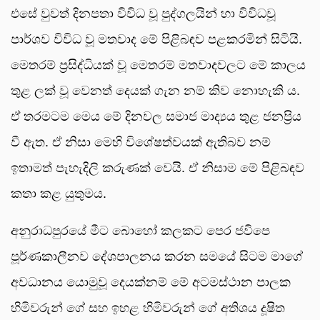
එසේ වුවත් දිනපතා විවිධ වූ පුද්ගලයින් හා විවිධවූ
පාර්ශව විවිධ වූ මතවාද මේ පිළිබඳව පළකරමින් සිටියි.
මෙතරම් ප්‍රසිද්ධියක් වූ මෙතරම් මතවාදවලට මේ කාලය
තුළ ලක් වූ වෙනත් දෙයක් ගැන නම් කිව නොහැකි ය.
ඒ තරමටම මෙය මේ දිනවල සමාජ මාද්‍යය තුළ ජනප්‍රිය
වී ඇත. ඒ නිසා මෙහි විශේෂත්වයක් ඇතිබව නම්
ඉතාමත් පැහැදිලි කරුණක් වෙයි. ඒ නිසාම මේ පිළිබඳව
කතා කළ යුතුමය.
අනුරාධපුරයේ මීට බොහෝ කලකට පෙර ජවිපෙ
පූර්ණකාලීනව දේශපාලනය කරන සමයේ සිටම මාගේ
අවධානය යොමුවූ දෙයක්නම් මේ අටමස්ථාන පාලක
හිමිවරුන් ගේ සහ ඉහළ හිමිවරුන් ගේ අතිශය දූෂිත