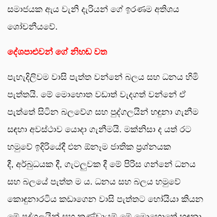
සමාජයක ඇය වැනි දැරියන් ගේ ඉරණම අතිශය
ශෝචනීයවේ.
දේශපාළුවන් ගේ නිහඬ වත
පැහැදිලිවම වාසි පැත්ත වන්නේ බලය සහ ධනය හිමි
පැත්තයි. මේ මොහොත වඩාත් වැදගත් වන්නේ ඒ
පැත්තේ සිටින බලවේග සහ පුද්ගලයින් හඳුනා ගැනීම
සඳහා අවස්ථාව යොදා ගැනීමයි. මක්නිසා ද යත් රට
හමුවේ ඉදිරියේදී එන ඕනෑම ජාතික ප්‍රශ්නයක
දී, අර්බුධයක දී, ගැටලුවක දී මේ පිරිස ගන්නේ ධනය
සහ බලයේ පැත්ත ම ය. ධනය සහ බලය හමුවේ
කොඳුනාරටිය කඩාගෙන වාසි පැත්තට හෝයියා කියන
මේ පුද්ගලයින් සහ කණ්ඩායම් මේ මොහොතේ හඳුනා