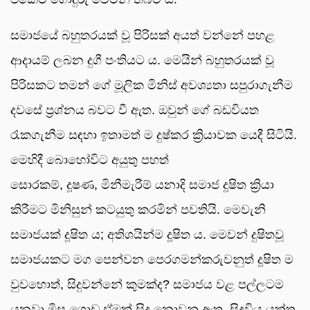
සමාජයේ බහුතරයක් වූ පිරිසක් අයත් වන්නේ පහළ
ආදායම් ලබන දුගී පංතියට ය. මෙයින් බහුතරයක් වූ
පිරිසකට තමන් ගේ මූලික මිනිස් අවශ්‍යතා සපුරාගැනීම
දවසේ ප්‍රශ්නය බවට වී ඇත. ඔවුන් ගේ බඩවියත
රැකගැනීම සඳහා ඉතාමත් ම දුෂ්කර ක්‍රියාවක යෙදී සිටියි.
මෙහිදී බොහෝවිට අයුතු පහත්
සොරකම්, දූෂණ, මිනීමැරීම් යනාදි සමාජ දූෂිත ක්‍රියා
කිරීමට මිනිසුන් කටයුතු කරමින් පවතියි. මෙවැනි
සමාජයක් දූෂිත ය; අතිශයින්ම දූෂිත ය. මෙවන් දුෂිතවූ
සමාජයකට මග පෙන්වන පෙරගමන්කරුවනුත් දූෂිත ම
වුවහොත්, සිදුවන්නේ කුමක්ද? සමාජය වළ පල්ලටම
යනවා මිස ගොඩ ඒමක් සිදු නොවනු ඇත. සිදුවිය යුක්ත