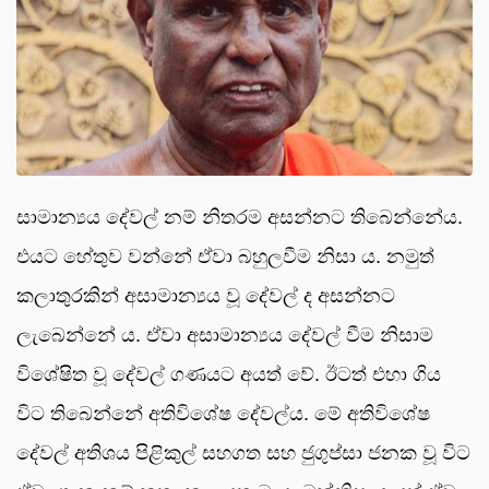
සාමාන්‍යය දේවල් නම් නිතරම අසන්නට තිබෙන්නේය.
එයට හේතුව වන්නේ ඒවා බහුලවීම නිසා ය. නමුත්
කලාතුරකින් අසාමාන්‍යය වූ දේවල් ද අසන්නට
ලැබෙන්නේ ය. ඒවා අසාමාන්‍යය දේවල් වීම නිසාම
විශේෂිත වූ දේවල් ගණයට අයත් වේ. ඊටත් එහා ගිය
විට තිබෙන්නේ අතිවිශේෂ දේවල්ය. මේ අතිවිශේෂ
දේවල් අතිශය පිළිකුල් සහගත සහ ජුගුප්සා ජනක වූ විට