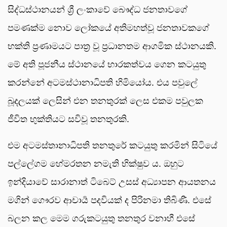
සිද්ධස්ථානයන් ශ්‍රී ලංකාවේ බෞද්ධ ජනතාවගේ
පමණක්ම නොව ලෝකයේ අතිමහත්වූ ජනතාවකගේ
භක්ති ප්‍රණාමයට පාත්‍ර වූ ප්‍රධානතම ආගමික ස්ථානයකි.
මේ අති පූජනීය ස්ථානයේ භාරකත්වය ගෙන කටයුතු
කරන්නේ අටමස්ථානාධිපති හිමියෝය. එය පවුලේ
බූදලයක් ලෙසින් එන තනතුරක් ලෙස එකම පවුලක
ජීවිත භුක්තියට සවිවූ තනතුරකි.
එම අටමස්තානාධිපති තනතුරේ කටයුතු කරමින් සිටියේ
පල්ලේගම හේමරතන නමැති භික්ෂුව ය. ඔහුට
ඉන්දියාවේ සාරානාත් ටිබෙට් උසස් අධ්‍යාපන ආයතනය
මගින් ගෞරව ආචාර්‍ය පදවියක් ද පිරිනමා තිබිණී. එසේ
බලන කල මෙම ගරුකටයුතු තනතුර වනාහී එසේ