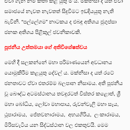
ඒවා ගැන නම් කතා කළ යුතු ම ය. මක්නිසා ද යත් ඒවා
සමාජයේ නැවත නැවතත් සිදුවීමට ඉඩදියයුතු නැති
බැවිනි. “පල්ලේගම” නාටකය ද එබඳු අතිශය ජුගුප්සා
ජනක අතිශය පිළිකුල් ජවනිකාවකි.
පූජනීය උත්තමයා ගේ අතිවිශේෂත්ව
ය
මෙහි දී සලකන්නේ මහා පරිමාණයෙන් අවධානය
යොමුකිරීම කළයුතු දේවල් ය. මක්නිසා ද යත් රටේ
ජනතාවට ඒවා එතරම්ම බලපාන නිසාමය. අති පූජනීය
වූ බෞද්ධ අටමස්ථානය තවදුරටත් විස්තර කළොත්, ශ්‍රී
මහා බෝධිය, ලෝවා මහාපාය, රුවන්වැලි මහා සෑය,
ථූපාරාමය, ජේතවනාරාමය, අභයගිරිය, ලංකාරාමය,
මිරිසවැටිය යන සිද්ධස්ථාන වල එකතුවයි. මෙම