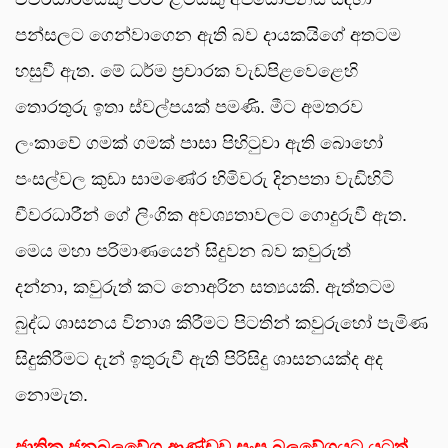
පන්සලට ගෙන්වාගෙන ඇති බව දායකයිගේ අතටම
හසුවී ඇත. මේ ධර්ම ප්‍රචාරක වැඩපිළවෙළෙහි
තොරතුරු ඉතා ස්වල්පයක් පමණි. මීට අමතරව
ලංකාවේ ගමක් ගමක් පාසා පිහිටුවා ඇති බොහෝ
පංසල්වල කුඩා සාමණේර හිමිවරු දිනපතා වැඩිහිටි
චීවරධාරීන් ගේ ලිංගික අවශ්‍යතාවලට ගොදුරුවී ඇත.
මෙය මහා පරිමාණයෙන් සිදුවන බව කවුරුත්
දන්නා, කවුරුත් කට නොඅරින සත්‍යයකි. ඇත්තටම
බුද්ධ ශාසනය විනාශ කිරීමට පිටතින් කවුරුහෝ පැමිණ
සිදුකිරීමට දැන් ඉතුරුවී ඇති පිරිසිදු ශාසනයක්ද අද
නොමැත.
ජාතික ජනබලවේග ආණ්ඩුව සංඝ බලවේගයට යටත්