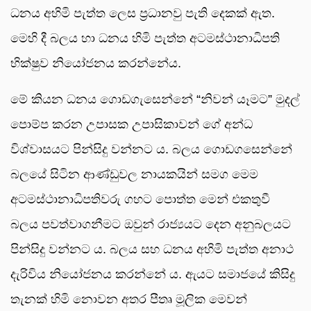
ධනය අහිමි පැත්ත ලෙස ප්‍රධානවු පැති දෙකක් ඇත.
මෙහි දී බලය හා ධනය හිමි පැත්ත අටමස්ථානාධිපති
භික්ෂුව නියෝජනය කරන්නේය.
මේ කියන ධනය ගොඩගැසෙන්නේ “නිවන් යෑමට” මුදල්
පොම්ප කරන උපාසක උපාසිකාවන් ගේ අන්ධ
විශ්වාසයට පින්සිදු වන්නට ය. බලය ගොඩගසෙන්නේ
බලයේ සිටින ආණ්ඩුවල නායකයින් සමග මෙම
අටමස්ථානාධිපතිවරු ගහට පොත්ත මෙන් එකතුවී
බලය පවත්වාගනීමට ඔවුන් රාජ්‍යයට දෙන අනුබලයට
පින්සිදු වන්නට ය. බලය සහ ධනය අහිමි පැත්ත අනාථ
දැරිවිය නියෝජනය කරන්නේ ය. ඇයට සමාජයේ කිසිදු
තැනක් හිමි නොවන අතර පීතෘ මූලික මෙවන්