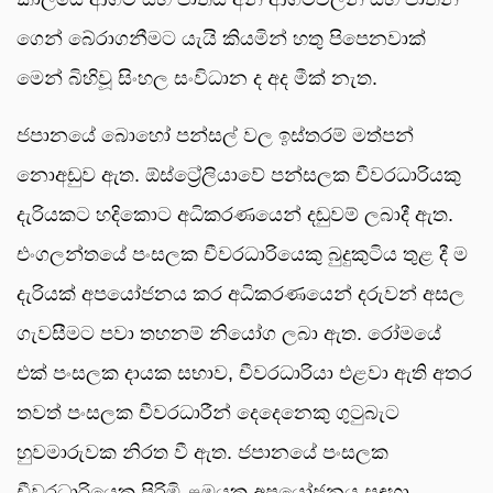
ගෙන් බේරාගනීමට යැයි කියමින් හතු පිපෙනවාක්
මෙන් බිහිවූ සිංහල සංවිධාන ද අද මීක් නැත.
ජපානයේ බොහෝ පන්සල් වල ඉස්තරම් මත්පන්
නොඅඩුව ඇත. ඕස්ට්‍රේලියාවේ පන්සලක චීවරධාරියකු
දැරියකට හදිකොට අධිකරණයෙන් දඬුවම් ලබාදී ඇත.
එංගලන්තයේ පංසලක චීවරධාරියෙකු බුදුකුටිය තුළ දී ම
දැරියක් අපයෝජනය කර අධිකරණයෙන් දරුවන් අසල
ගැවසීමට පවා තහනම් නියෝග ලබා ඇත. රෝමයේ
එක් පංසලක දායක සභාව, චීවරධාරියා එළවා ඇති අතර
තවත් පංසලක චීවරධාරීන් දෙදෙනෙකු ගුටුබැට
හුවමාරුවක නිරත වී ඇත. ජපානයේ පංසලක
චීවරධාරියෙකු පිරිමි ළමයකු අපයෝජනය සඳහා