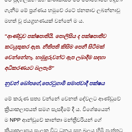
ගැනීම මේ ප්‍රශ්ණය හමුවේ රටේ ජනතාව ලබන්නාවු
මහත් වූ ජයග්‍රහණයක් වන්නේ ම ය.
''
ආණ්ඩුව පක්ෂපාතියි. පොලිසිය ද පක්ෂපාතීව
කටයුතුකර ඇත. නීතිපති කිසිම පෙනී සිටීමක්
වෙන්නේනෑ. හාමුදුරුවන්ට ඇප ලබාදීම සඳහා
අධිකරණයට බලපෑම්''
නුවන් බෝපගේ,පෙරටුගාමී සමාජවාදී පක්ෂය
මේ කරුණ සත්‍ය වන්නේ වෙනත් දේවලට ආණ්ඩුවේ
ක්‍රියාකලාපයත් සමග සැසදීමේ දී ය. විශේෂයෙන්
ම NPP ආන්ඩුවේ කාන්තා මන්ත්‍රීවරියන් ගේ
ක්‍රියාකලාපය සැලකූ විට ධනය සහ බලය හිමි පැත්තට