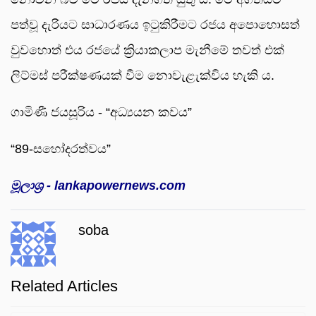
පත්වූ දැරියට සාධාරණය ඉටුකිරීමට රජය අපොහොසත්
වුවහොත් එය රජයේ ක්‍රියාකලාප මැනීමේ තවත් එක්
ලිට්මස් පරීක්ෂණයක් වීම නොවැළැක්විය හැකි ය.
ගාමිණී ජයසූරිය - “අධ්‍යයන කවය”
“89-සහෝදරත්වය”
මූලාශ්‍ර -
lankapowernews.com
soba
Related Articles