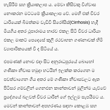
හැසිරීම් සහ ක්‍රියාකලාප ය. මේවා කිසිවකු විශ්වාස
නොකරන මට්ටමේ ක්‍රියාකලාප වේ. මෙහි එක් චීවර
ධාරියෙක් බීමත්කම වැඩිවී සිරෝසිස්(Cirrhosis) හැදී
මියගිය අතර ථූපාරාමය භාරව එකල සිටි චීවර ධාරියා
එකල මාකට් පෙදෙසේ කුලී රථවාහන ගණනාවක් හිමි
ව්‍යාපාරිකයෙක් වී ද සිටියේ ය.
එපමණක් නොව එදා සිට අනුරාධපුරයේ බොහෝ
ගණීකා නිවාස හමුදා භටයින් ඉලක්ක කරගෙන ම
පවත්වාගෙන ගිය අතර මේ ගණීකා නිවාසවලට ඈත
පිටිසර ගම්වලින් ගෙනඑන කාන්තාවන් මුලින්ම යැව්වේ
ප්‍රදේශයේ බලවත් චීවර ධාරීන් ගේ ඉල්ලුම සැපයීමට ය.
මෙවන් කාන්තාවන් අපහරණය සඳහා කොළඹ සහ