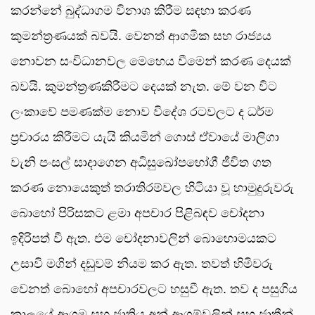
කරන්නේ බුද්ධාගම විනාශ කිරීම සඳහා කරණ
කුමන්ත්‍රණයක් බවයි. වෙනත් ආගමික සහ රාජ්‍යය
නොවන සංවිධානවල මෙහෙය වීමෙන් කරණ දෙයක්
බවයි. කුමන්ත්‍රණකිරීමට දෙයක් නැත. මේ වන විට
ලංකාවේ පමණක්ම නොව විදේශ රටවලට ද ධර්ම
ප්‍රචාරය කිරීමට යැයි කියමින් ගොස් ඒවායේ මාලිගා
වැනි පංසල් සාදාගෙන අධිසුඛෝපභෝගී ජීවිත ගත
කරණ නොයෙකුත් තරාතිරම්වල හිටියා වූ හාමුදුරුවරු
බොහෝ පිරිසකට ළමා අපචාර පිළිබඳව චෝදනා
ඉදිරිපත් වී ඇත. එම චෝදනාවලින් බොහොමයකට
උසාවි මගින් දඩුවම් නියම කර ඇත. තවත් හිමිවරු
වෙනත් බොහෝ අපචාරවලට හසුවී ඇත. තව ද පසුගිය
කාලයේ ආගම සහ ජාතිය අන් ආගම්වලින් සහ ජාතීන්