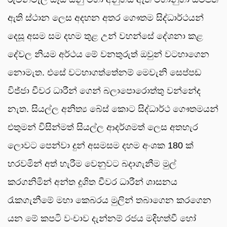
ඇති ස්ථාන ලෙස අදහන අතර ගෞතම සිද්ධාර්ථයන්
දෙසූ අසම සම දහම තුළ උන් වහන්සේ දේශනා කළ
දේවල නියම අර්ථය මේ වනතුරුත් ඔවුන් වටහාගෙන
නොමැත. එසේ වටහාගත්තේනම් මෙවැනි සෙප්පඩ
විජ්ජා චීවර ධාරීන් ගෙන් බලාපොරොත්තු වන්නේද
නැත. සියල්ල අනිත්‍ය බේස් කොට සිද්ධාර්ථ ගෞතමයන්
එතුමන් විසින්මත් සියල්ල ආදර්ශමත් ලෙස අතහැර
ලොවට පෙන්වා දුන් අසමසම දහම අංශක 180 ක්
හරවමින් අත් හැරීම වෙනුවට බදාගැනීම මුල්
කරගනිමින් අන්ත දූශිත චීවර ධාරීන් ශාසනය
රැකගැනීමේ මහා කෙබරය මුලින් තබාගෙන කරගෙන
යන මේ කපටි වංචාව දැන්නම් රජය මදිහත්වී හෝ