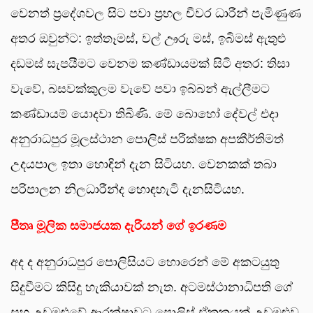
වෙනත් ප්‍රදේශවල සිට පවා ප්‍රභල චීවර ධාරීන් පැමිණුණ
අතර ඔවුන්ට: ඉත්තෑමස්, වල් ඌරු මස්, ඉබිමස් ඇතුළු
දඩමස් සැපයීමට වෙනම කණ්ඩායමක් සිටි අතර: තිසා
වැවේ, බසවක්කුලම වැවේ පවා ඉබ්බන් ඇල්ලීමට
කණ්ඩායම් යොදවා තිබිණි. මේ බොහෝ දේවල් එදා
අනුරාධපුර මූලස්ථාන පොලිස් පරීක්ෂක අපකීර්තිමත්
උදයපාල ඉතා හොඳින් දැන සිටියහ. වෙනකක් තබා
පරිපාලන නිලධාරීන්ද හොඳහැටි දැනසිටියහ.
පීතෘ මූලික සමාජයක දැරියන් ගේ ඉරණම
අද ද අනුරාධපුර පොලිසියට හොරෙන් මේ අකටයුතු
සිදුවීමට කිසිදු හැකියාවක් නැත. අටමස්ථානාධිපති ගේ
සහ උඩමළුවේ ආරක්ෂාවට පොලිස් ඒකකයක් උඩමළුව