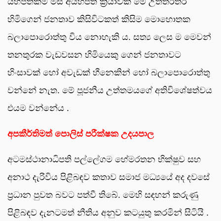
යහපතක්ම මිස අයහපත් ක්‍රියාවක් මේ උත්තරීතර
හිමිගෙන් ජනතාව කිසිවිටකත් කිසිම මොහොතක
බලාපොරොත්තු විය නොහැකි ය. සත්‍ය ලෙස ම මෙවන්
තනතුරක වැඩවසන හිමියෙකු ගෙන් ජනතාවට
හිංසාවක් හෝ අවැඩක් හීනෙකින් හෝ බලාපොරොත්තු
වන්නේ නැත. මේ පූජනීය උත්තමයගේ අතිවිශේෂත්වය
එයම වන්නේය .
අපකීර්තිමත් පොලිස් පරීක්ෂක උදයපාල
අටමස්ථානාධිපති පල්ලේගම හේමරතන භික්ෂුව සහ
අනාථ දැරිවිය පිළිබඳව කතාව සමාජ මධ්‍යයේ අද දවසේ
ප්‍රධාන පුවත බවට පත්වී තිබේ. මෙහි සඳහන් කරුණු
පිළිබඳව දැනටමත් නීතිය අනුව කටයුතු කරමින් සිටියි .