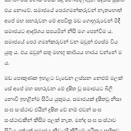
එය නොවේ. සමාජයේ පෙරගමන්කරුවන් නැතහොත්
අපේ මහ සඟරුවන මේ අපවිත්‍ර මඩ ගොහුරුවෙන් මිදී
සමාජයට ආදර්ශය සපයමින් නිසි මග පෙන්වීම ය.
සමාජයේ පෙර ගමන්කරුවන් වන ඔවුන් එසේම විය
යුතු ය. එය ඔවුන් සතු මහඟු කාර්යය භාරය වන්නේ ම
ය.
මඩ පොකුණක ඉහළට වැඩෙන ලස්සන නෙළුම් මලක්
සේ අපේ මහ සඟරුවන මේ දූෂිත වූ සමාජයට බිලි
නොවී ඉහළින්ම සිටිය යුතුමය. සමාජයක් දූෂිතවූ නිසා
සංඝ සංස්ථාව එයින් දූෂිත වේ නම් එවන් සංඝ
සංස්ථාවකින් කිසිම පලක් නැත. මන්ද සංඝ සංස්ථාව
සිටිය යුත්තේ සමාජය නිවැරදි කිරීමේ ගථිකය සහිතව