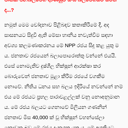
ද...?
නමුත් මෙම චෝදනාව පිළිබඳව කතාකිරීමේ දී, අද
සාසනයට සිදුවී ඇති මේසා හානිය නවැත්වීම සඳහා
අවශ්‍ය කලමණාකරනය මේ NPP රජය සිදු කළ යුතු ම
ය. ජනතාව රජයෙන් බලාපොරොත්තු වන්නේ එයයි.
එසේ නොමැතිව දුෂ්ශීල භික්ෂූන් ආරක්ෂා කර
බොරුවෙන් ජනතාව මුළා කිරීම රජයේ වගකීම
නොවේ. නීතිය ධනය සහ බලය ඉදිරියේ නවන්නේ නම්
එය මේ රජයට ප්‍රභල පාරාවළල්ලක් වනු නොඅනුමාන
ය. මේ රජය බලයට ගෙනාවේ මිලියන ගණනින්
ජනතාව මිස 40,000 ක් වූ භික්ෂූන් වහන්සේලා
නොවන බව මේ රජය දැනගත යුතු ය. මේ අගතියට