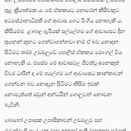
තුළ ක්‍රියාත්මක ය. මේ ඒකකයට හොරෙන් කිසිවකුට
අටමස්ථානාධිපති ගේ ආවාස ගෙට රිංගිය නොහැකි ය.
කිසියම්ම ළාබාල දැරියක් පල්ලේගම ගේ ආවාසෙට දින
තුනෙන් තුනට ගෙන්වාගන්නවා නම් ඒ බව නොදන
සිටීමට තරම් උඩමලුවේ පොලිස් ඒකකය මොංගල් විය
නොහැකි ය. එසේම මේ ආවාසවල ජීවත්වූ අනෙකුත්
චීවර ධාරීන් ද මේ පලේගම ගේ ආවාසෙට කාන්තාවන්
ගෙන්වන බව නොදැන සිටීමට කිසිම ඉඩක්
නොමැත්තේ ඔවුන් අන්ධයින් ගොලුවන් නොවන
බැවිනි.
බොහෝ උපාසක උපාසිකාවන් උඩමලුව සහ
රුවන්මැලි සෑය යනු මහා අනුහස් ඇති මහානුභා සම්පත්