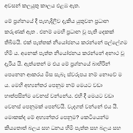
අවසන් කලයුතු කාලය එළඹ ඇත.
මේ ප්‍රශ්නයේ දී පැහැදිලිව දැකිය යුතුවන ප්‍රධාන
කරුණක් ඇත . එනම් මෙහි ප්‍රධාන වූ පැති දෙකක්
තිබීමයි. එක් පැත්තක් නියෝජනය කරන්නේ පල්ලේගම
හිමි ය. අනෙක් පැත්ත නියෝජනය කරන්නේ අනාථ වූ
දැරිය යි. ඇත්තෙන් ම එය මේ ප්‍රශ්නයේ බාහිරින්
පෙනෙන ආකරය මිස සැබෑ ස්වරූපය නම් නොවේ ම
ය. මෙහි අභ්‍යන්තර පෙනුම නම් මෙයට වඩා
හාත්පසින්ම වෙනස් වන්නේය. එහි දී මෙයට වඩා
වෙනස් පෙනුමක් පෙන්වයි. වැදගත් වන්නේ එය යි.
මොකක්ද මේ අභ්‍යන්තර පෙනුම? කෙටියෙන්ම
කියතොත් බලය සහ ධනය හිමි පැත්ත සහ බලය සහ