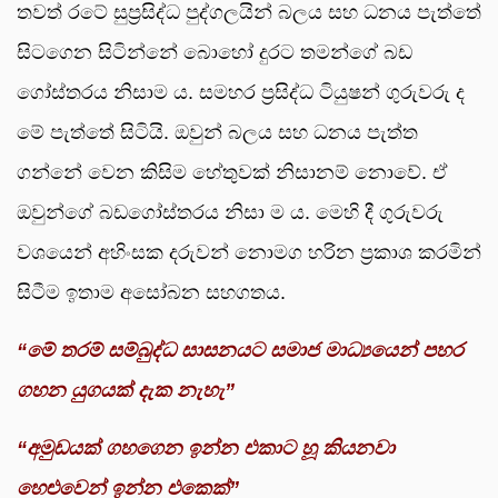
තවත් රටේ සුප්‍රසිද්ධ පුද්ගලයින් බලය සහ ධනය පැත්තේ
සිටගෙන සිටින්නේ බොහෝ දුරට තමන්ගේ බඩ
ගෝස්තරය නිසාම ය. සමහර ප්‍රසිද්ධ ටියුෂන් ගුරුවරු ද
මේ පැත්තේ සිටියි. ඔවුන් බලය සහ ධනය පැත්ත
ගන්නේ වෙන කිසිම හේතුවක් නිසානම් නොවේ. ඒ
ඔවුන්ගේ බඩගෝස්තරය නිසා ම ය. මෙහි දී ගුරුවරු
වශයෙන් අහිංසක දරුවන් නොමග හරින ප්‍රකාශ කරමින්
සිටීම ඉතාම අසෝබන සහගතය.
“
මේ තරම් සම්බුද්ධ සාසනයට සමාජ මාධ්‍යයෙන් පහර
ගහන යුගයක් දැක නැහැ”
“
අමුඩයක් ගහගෙන ඉන්න එකාට හූ කියනවා
හෙළුවෙන් ඉන්න එකෙක්”