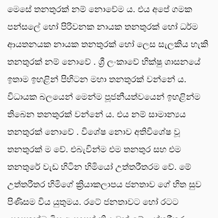
මෙසේ තනතුරක් නම් නොවේම ය. එය අපේ ගමක
පන්සලේ හෝ පිරිවනක නායක තනතුරක් හෝ ධර්ම
ආයතනයක නායක තනතුරක් හෝ ලෙස සැලකිය හැකි
තනතුරක් නම් නොවේ . ශ්‍රී ලංකාවේ භික්ෂු ශාසනයේ
ඉතාම ඉහළින් පිහිටන මහා තනතුරක් වන්නේ ය.
විධායක බලයෙන් මෙන්ම පූජනීයත්වයෙන් ඉහළින්ම
තිබෙන තනතුරක් වන්නේ ය. එය නම් සාමාන්‍යය
තනතුරක් නොවේ . විශේෂ නොව අතිවිශේෂ වූ
තනතුරක් ම වේ. එබැවින්ම එම තනතුර සහ එම
තනතුරේ වැඩ හිටින හිමියෝ උත්තරීතරම වේ. මේ
උත්තරීතර හිමිගේ ක්‍රියාකලාපය ජනතාව ගේ හිත සුව
පිණිසම විය යුතුමය. රටේ ජනතාවට හෝ රටට