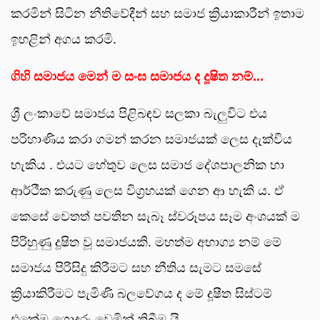
කරමින් සිටින නීතිවේදීන් සහ සමාජ ක්‍රියාකාරීන් ඉතාම
ඉහළින් අගය කරමි.
ගිහි සමාජය මෙන් ම සංඝ සමාජය ද දූෂිත නම්...
ශ්‍රී ලංකාවේ සමාජය පිළිබඳව සලකා බැලුවිට එය
පරිහාණිය කරා ගමන් කරන සමාජයක් ලෙස දැක්විය
හැකිය . එයට හේතුව ලෙස සමාජ දේශපාලනික හා
ආර්ථීක කරුණු ලෙස විග්‍රහයක් ගෙන ආ හැකි ය. ඒ
කෙසේ වෙතත් පවතින සැබෑ ස්වරූපය සෑම අංශයක් ම
පිරිහුණු දූෂිත වූ සමාජයකි. මහත්ම අභාග්‍ය නම් මේ
සමාජය පිරිසිදු කිරීමට සහ නීතිය සැමට සමසේ
ක්‍රියාකිරීමට පැමිණි බලවේගය ද මේ දූෂීත සිස්ටම්
එකේම ගොදුරු වෙමින් තිබීම යි.