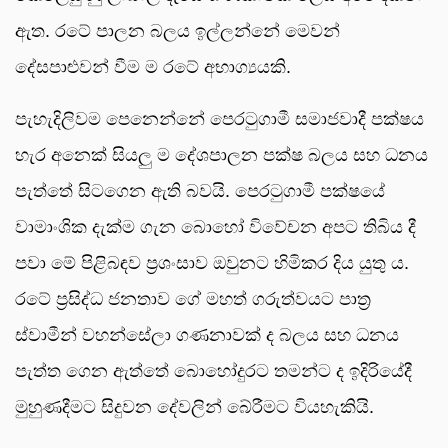
ඇත. රටේ පාලන බලය ඉල්ලන්නේ මෙවන්
දේසපාළුවන්‍ වීම ම රටේ අභාග්‍යයකි.
පැහැදිලිවම පෙනෙන්නේ පෙරටුගාමී සමාජවාදී පක්ෂය
හැර අනෙක් සියලු ම දේශපාලන පක්ෂ බලය සහ ධනය
පැත්තේ සිටගෙන ඇති බවයි. පෙරටුගාමී පක්ෂයේ
වාමාංශික දැක්ම ගැන බොහෝ විවේචන අපට තිබිය දී
පවා මේ පිළිබඳව ප්‍රශංසාව ඔවුනට හිමිකර දිය යුතු ය.
රටේ ප්‍රසිද්ධ ජනතාව ගේ මහත් ගරුත්වයට පාත්‍ර
ස්වාමීන් වහන්සේලා ගණනාවක් ද බලය සහ ධනය
පැත්ත ගෙන ඇත්තේ බොහෝදුරට තමන්ට ද ඉදිරියේදී
මුහුණදීමට සිදුවන දේවලින් බේරීමට වියහැකියි.