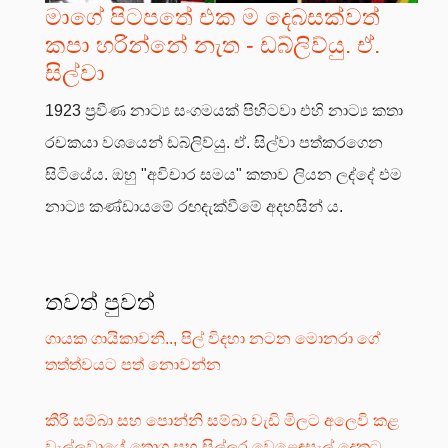
මාගේ පිටපතේ එක ම දෙබසක්වත්
කපා හරින්නේ නැත - ඩබ්ලිව්යු. ඒ.
සිල්වා
1923 ප්‍රවීණ නාට්‍ය සංගමයක් පිහිටවා එහි නාට්‍ය කතා
රචකයා වශයෙන් ඩබ්ලිව්යු. ඒ. සිල්වා පත්කරගෙන
සිටියේය. ඔහු "අවිචාර සමය" කතාව ලියන ලද්දේ එම
නාට්‍ය කණ්ඩායමේ රඟදැක්වීමේ අදහසින් ය.
තවත් පුවත්
ගායක ගායිකාවනි.., පිල් විදහා නටන මොනරා ගේ
තත්ත්වයට පත් නොවන්න
කීරි සම්බා සහ පොන්නි සම්බා වැඩි මිලට අලෙවි කළ
වැල්ලවායේ තොග සහ සිල්ලර වෙළෙඳසැල් දෙකට