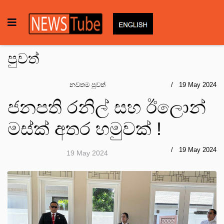
පුවත්
නවතම පුවත්
19 May 2024
ජනපති රනිල් සහ ඊලොන්
මස්ක් අතර හමුවක් !
19 May 2024
19 May 2024