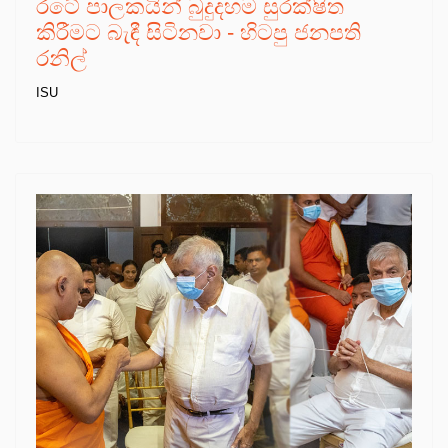
රටේ පාලකයින් බුදුදහම සුරක්ෂිත
කිරීමට බැඳී සිටිනවා - හිටපු ජනපති
රනිල්
ISU