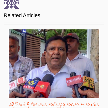
Related Articles
ඉදිරියේ දී එජාපය කටයුතු කරන ආකාරය