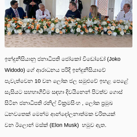
ඉන්දුනීසියානු ජනාධිපති ජෝකෝ විඩෝඩෝ (Joko
Widodo) ගේ ආරාධනය පරිදි ඉන්දුනීසියාවේ
පැවැත්වෙන 10 වන ලෝක ජල සමුළුවේ ඉහළ පෙළේ
සැසියට සහභාගීවීම සඳහා දිවයිනෙන් පිටත්ව ගොස්
සිටින ජනාධිපති රනිල් වික්‍රමසිංහ , ලෝක ප්‍රමුඛ
ධනවතෙක් මෙන්ම ආන්දෝලනාත්මක චරිතයක්
වන ඊලොන් මස්ක් (Elon Musk) හමුව ඇත.