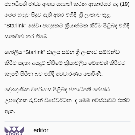
ජනාධිපති මාධ්‍ය අංශය සඳහන් කරන ආකාරයට අද (19)
මෙම හමුව සිදුව ඇති අතර එහිදී ශ්‍රී ලංකාව තුළ
“Starlink” සේවා පහසුකම ක්‍රියාත්මක කිරීම පිළිබඳ එහිදී
සාකච්ඡා කර තිබේ.
ගෝලීය “Starlink” ජාලය සමඟ ශ්‍රී ලංකාව සම්බන්ධ
කිරීම සඳහා අයදුම් කිරීමේ ක්‍රියාවලිය වේගවත් කිරීමට
කැපවී සිටින බව එහිදී අවධාරණය කෙරිණි.
දේශගුණික විපර්යාස පිළිබඳ ජනාධිපති ජ්‍යෙෂ්ඨ
උපදේශක රුවන් විජේවර්ධන ද මෙම අවස්ථාවට එක්ව
ඇත.
editor