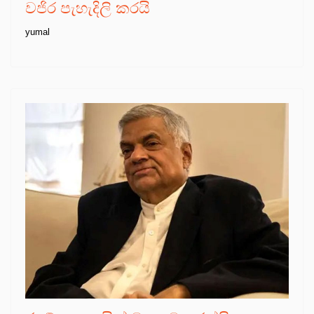
වජිර පැහැදිලි කරයි
yumal