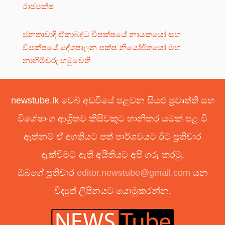
රාජපක්ෂ
ජනතාවාදී ඒකාබද්ධ විපක්ෂයේ නායකයෝ සහ
විපක්ෂයේ දේශපාලන පක්ෂ නියෝජිතයෝ මහ
නාහිමිවරු හමුවෙති
newstube.lk වෙබ් අඩවියේ පළවන සියළු ප්‍රවෘත්ති සහ
විශේෂාංග ආශ්‍රිතව කිසිවකුට හානිකර යමක් පළ වී
ඇත්නම් ඒ අගතියට පත් පාර්ශවයට ඊට ප්‍රතිචාර
දැක්වීමට ඇති අයිතියට අපි ගරු කරමු.
ඔබගේ ප්‍රතිචාර
editor.newstube@gmail.com
යන
විද්‍යුත් ලිපිනයට යොමුකරන්න.