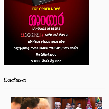
විශේෂාංග