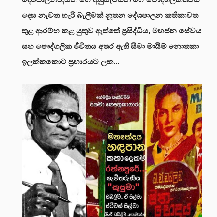
දෙස නැවත හැරී බැලීමක්
නූතන දේශපාලන කතිකාවත
තුළ ආරම්භ කළ යුතුව ඇත්තේ ප්‍රසිද්ධිය, මහජන සේවය
සහ පෞද්ගලික ජීවිතය අතර ඇති සීමා මායිම් නොතකා
ඉලක්කකොට ප්‍රහාරයට ලක...