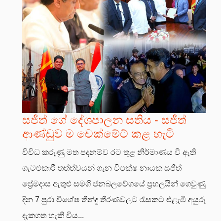
සජිත් ගේ දේශපාලන සතිය - සජිත්
ආණ්ඩුව ම චෙක්මේට් කළ හැටි
විවිධ කරුණු මත පදනම්ව රට තුළ නිර්මාණය වී ඇති
ගැටළුකාරී තත්ත්වයන් ගැන විපක්ෂ නායක සජිත්
ප්‍රේමදාස ඇතුළු සමගි ජනබලවේගයේ ප්‍රභලයින් ගෙවුණු
දින 7 පුරා විශේෂ තීන්දු තීරණවලට රැසකට එළැඹි අයුරු
දැකගත හැකි විය...