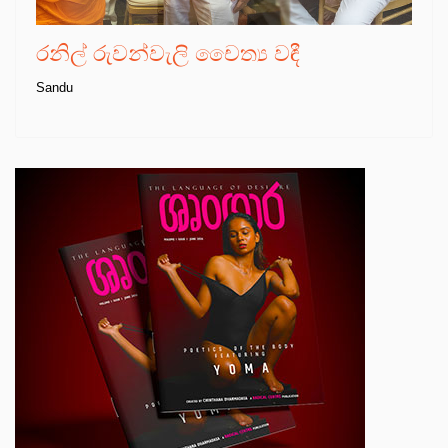
රනිල් රුවන්වැලි චෛත්‍ය වඳී
Sandu