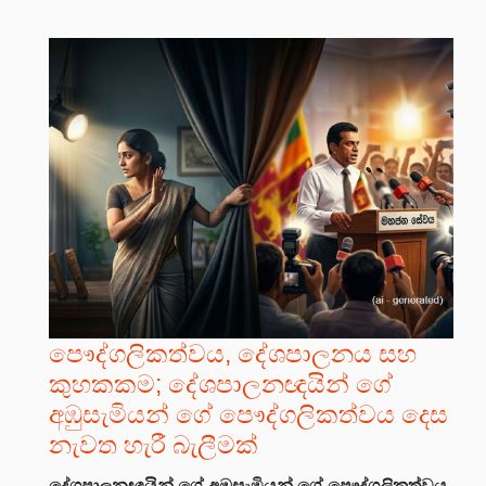
පෞද්ගලිකත්වය, දේශපාලනය සහ
කුහකකම; දේශපාලනඥයින් ගේ
අඹුසැමියන් ගේ පෞද්ගලිකත්වය දෙස
නැවත හැරී බැලීමක්
දේශපාලනඥයින් ගේ අඹුසැමියන් ගේ පෞද්ගලිකත්වය