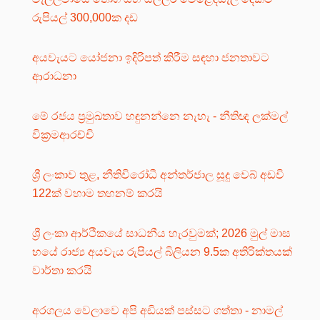
රුපියල් 300,000ක දඩ
අයවැයට යෝජනා ඉදිරිපත් කිරීම සඳහා ජනතාවට
ආරාධනා
මේ රජය ප්‍රමුඛතාව හඳුනන්නෙ නැහැ - නීතිඥ ලක්මල්
වික්‍රමආරච්චි
ශ්‍රී ලංකාව තුළ, නීතිවිරෝධී අන්තර්ජාල සූදු වෙබ් අඩවි
122ක් වහාම තහනම් කරයි
ශ්‍රී ලංකා ආර්ථිකයේ සාධනීය හැරවුමක්; 2026 මුල් මාස
හයේ රාජ්‍ය අයවැය රුපියල් බිලියන 9.5ක අතිරික්තයක්
වාර්තා කරයි
අරගලය වෙලාවෙ අපි අඩියක් පස්සට ගත්තා - නාමල්