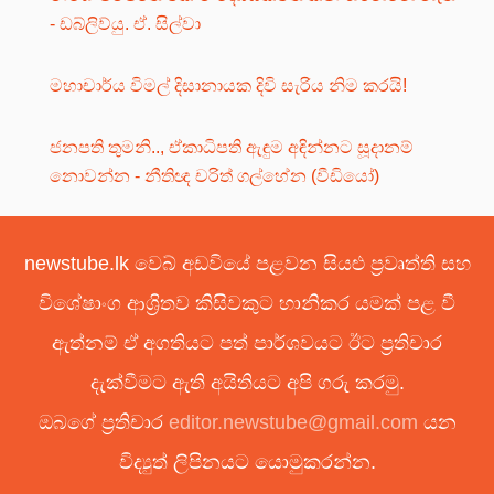
- ඩබ්ලිව්යු. ඒ. සිල්වා
මහාචාර්ය විමල් දිසානායක දිවි සැරිය නිම කරයි!
ජනපති තුමනි.., ඒකාධිපති ඇඳුම අඳින්නට සූදානම්
නොවන්න - නීතිඥ චරිත් ගල්හේන (වීඩියෝ)
newstube.lk වෙබ් අඩවියේ පළවන සියළු ප්‍රවෘත්ති සහ
විශේෂාංග ආශ්‍රිතව කිසිවකුට හානිකර යමක් පළ වී
ඇත්නම් ඒ අගතියට පත් පාර්ශවයට ඊට ප්‍රතිචාර
දැක්වීමට ඇති අයිතියට අපි ගරු කරමු.
ඔබගේ ප්‍රතිචාර
editor.newstube@gmail.com
යන
විද්‍යුත් ලිපිනයට යොමුකරන්න.