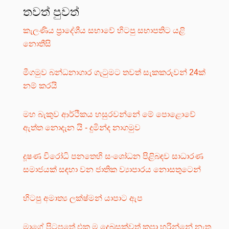
තවත් පුවත්
කැලණිය ප්‍රාදේශීය සභාවේ හිටපු සභාපතිට යළි
නොතීසි
මීගමුව බන්ධනාගාර ගැටුමට තවත් සැකකරුවන් 24ක්
නම් කරයි
මහ බැකුව ආර්ථිකය හසුරවන්නේ මේ පොළොවේ
ඇත්ත නොදැන යි - දුමින්ද නාගමුව
දූෂණ විරෝධි පනතෙහි සංශෝධන පිළිබඳව සාධාරණ
සමාජයක් සඳහා වන ජාතික ව්‍යාපාරය නොසතුටෙන්
හිටපු අමාත්‍ය ලක්ෂ්මන් යාපාට ඇප
මාගේ පිටපතේ එක ම දෙබසක්වත් කපා හරින්නේ නැත