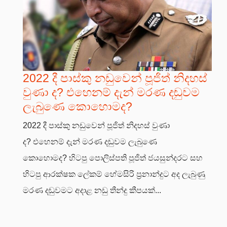
2022 දී පාස්කු නඩුවෙන් පූජිත් නිදහස්
වුණා ද? එහෙනම් දැන් මරණ දඬුවම
ලැබුණෙ කොහොමද?
2022 දී පාස්කු නඩුවෙන් පූජිත් නිදහස් වුණා
ද? එහෙනම් දැන් මරණ දඬුවම ලැබුණෙ
කොහොමද? හිටපු පොලිස්පති පූජිත් ජයසුන්දරට සහ
හිටපු ආරක්ෂක ලේකම් හේමසිරි ප්‍රනාන්දුට අද ලැබුණු
මරණ දඬුවමට අදාළ නඩු තීන්දු කීපයක්...