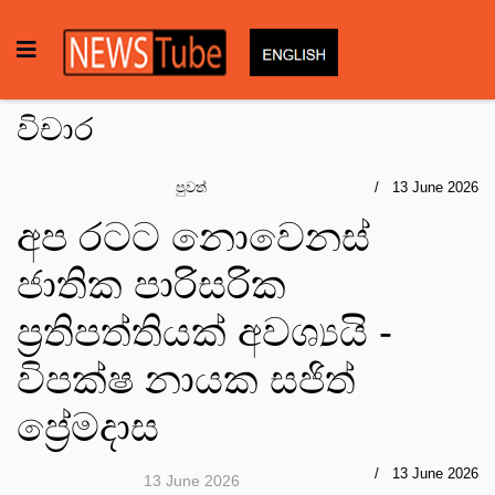
විචාර
පුවත්
13 June 2026
අප රටට නොවෙනස්
ජාතික පාරිසරික
ප්‍රතිපත්තියක් අවශ්‍යයි -
විපක්ෂ නායක සජිත්
ප්‍රේමදාස
13 June 2026
13 June 2026