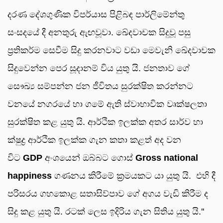
දරණ දේශගුණික විපර්යාස පිළිබඳ පාර්ලිමේන්තු
සංසදයේ දී අනතුරු ඇඟවූවා. ඛේදවාචක සිදුවූ පසු
ප්‍රතිකර්ම සෙවීම සිදු කරනවාට වඩා මෙවැනි ඛේදවාචක
සිදුවෙන්න පෙර සූදානම් විය යුතු යි. ජනතාව ගේ
සෞඛ්‍ය සම්පන්න ජන ජීවිතය සුරක්ෂිත කරන්නට
වනයේ නගරයේ හා ගමේ ඇති ස්වාභාවික වෘක්ෂලතා
සුරක්ෂිත කළ යුතු යි. ආර්ථික ඉලක්ක අතර සාර්ව හා
ක්ෂුද්‍ර ආර්ථික ඉලක්ක ගැන කතා කළත් අද වන
විට
GDP
අංශයෙන් ඔබ්බට ගොස්
Gross national
happiness
ගණනය කිරීමේ ක්‍රමයකට යා යුතු යි. එහි දී
පරිසරය ගහකොළ සතාසිව්පාව ගේ අගය වැඩි කිරීම ද
සිදු කළ යුතු යි. රටක් ලෙස ඉදිරිය ගැන සිතිය යුතු යි.''