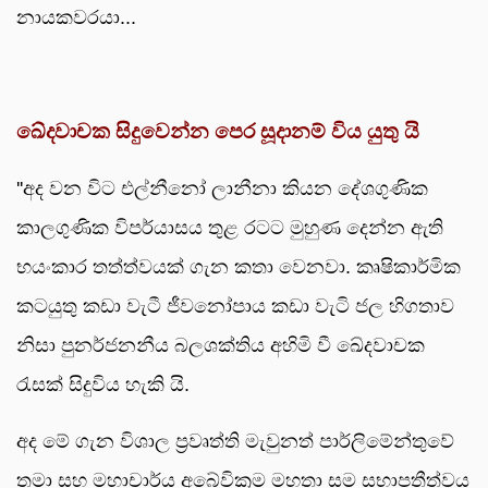
නායකවරයා...
ඛේදවාචක සිදුවෙන්න පෙර සූදානම් විය යුතු යි
''අද වන විට එල්නීනෝ ලානීනා කියන දේශගුණික
කාලගුණික විපර්යාසය තුළ රටට මුහුණ දෙන්න ඇති
භයංකාර තත්ත්වයක් ගැන කතා වෙනවා. කෘෂිකාර්මික
කටයුතු කඩා වැටී ජීවනෝපාය කඩා වැටි ජල හිගතාව
නිසා පුනර්ජනනීය බලශක්තිය අහිමි වී ඛේදවාචක
රැසක් සිදුවිය හැකි යි.
අද මේ ගැන විශාල ප්‍රවෘත්ති මැවුනත් පාර්ලිමේන්තුවේ
තමා සහ මහාචාර්ය අබේවික්‍රම මහතා සම සභාපතීත්වය