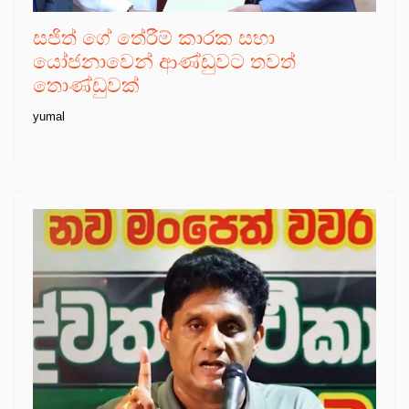
සජිත් ගේ තේරීම් කාරක සභා
යෝජනාවෙන් ආණ්ඩුවට තවත්
තොණ්ඩුවක්
yumal