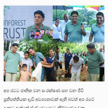
අප රටට ජාතික වන සංරක්ෂණ සහ වන ජීවි
ප්‍රතිපත්තියක දැඩි අවශ්‍යතාවක් ඇති බවත් අප රටේ
දැනට ඇත්තේ ඒ ඒ වෙලාවට නිර්මාණය වන