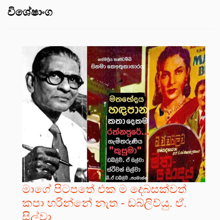
විශේෂාංග
මාගේ පිටපතේ එක ම දෙබසක්වත්
කපා හරින්නේ නැත - ඩබ්ලිව්යු. ඒ.
සිල්වා