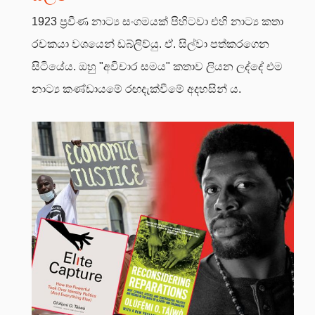
1923 ප්‍රවීණ නාට්‍ය සංගමයක් පිහිටවා එහි නාට්‍ය කතා
රචකයා වශයෙන් ඩබ්ලිව්යු. ඒ. සිල්වා පත්කරගෙන
සිටියේය. ඔහු "අවිචාර සමය" කතාව ලියන ලද්දේ එම
නාට්‍ය කණ්ඩායමේ රඟදැක්වීමේ අදහසින් ය.