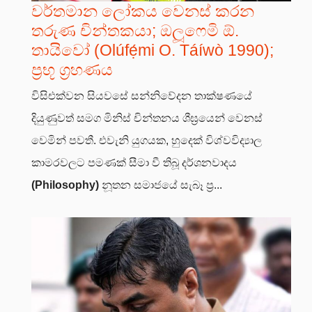
වර්තමාන ලෝකය වෙනස් කරන
තරුණ චින්තකයා; ඔලූෆෙමි ඕ.
තායිවෝ (Olúfẹ́mi O. Táíwò 1990);
ප්‍රභූ ග්‍රහණය
විසිඑක්වන සියවසේ සන්නිවේදන තාක්ෂණයේ
දියුණුවත් සමග මිනිස් චින්තනය ශීඝ්‍රයෙන් වෙනස්
වෙමින් පවතී. එවැනි යුගයක, හුදෙක් විශ්වවිද්‍යාල
කාමරවලට පමණක් සීමා වී තිබූ දර්ශනවාදය
(Philosophy)
නූතන සමාජයේ සැබෑ ප්‍ර...