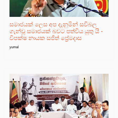
සමාජයක් ලෙස අප දැනුමින් සවිබල
ගැන්වූ සමාජයක් බවට පත්විය යුතු යි -
විපක්ෂ නායක සජිත් ප්‍රේමදාස
yumal