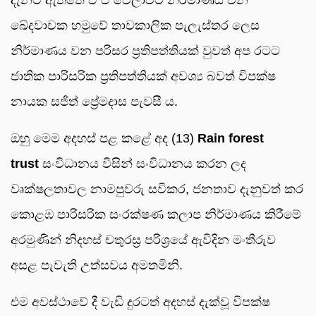
ඛේදවාචක හමුවේ තාවකාලික පැලැස්තර ලෙස
නිර්මාණය වන පරිසර ප්‍රතිපත්තියක් වුවත් අප රටට
ජාතික පාරිසරික ප්‍රතිපත්තියක් අවශ්‍ය බවත් විපක්ෂ
නායක සජිත් ප්‍රේමදාස පැවසී ය.
ඔහු මෙම අදහස් පළ කළේ අද (13)
Rain forest
trust
සංවිධානය විසින් සංවිධානය කරන ලද
වෘක්ෂලතාවල නාමපුවරු සවිකර, ජනතාව දැනුවත් කර
කොළඹ පාරිසරික සංරක්ෂණ කලාප නිර්මාණය කිරීමේ
අරමුණින් නිදහස් චතුරස්‍ර පරිශ්‍රයේ ඇවිදින මංතීරුව
අසළ පැවැති උත්සවය අමතමිනි.
එම අවස්ථාවේ දී වැඩි දුරටත් අදහස් දැක්වූ විපක්ෂ