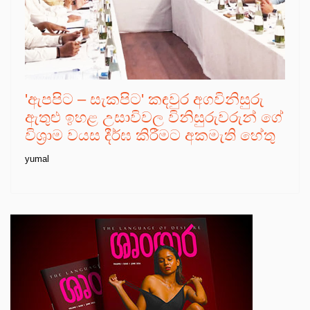
'ඇපපිට – සැකපිට' කඳවුර අගවිනිසුරු
ඇතුළු ඉහළ උසාවිවල විනිසුරුවරුන් ගේ
විශ්‍රාම වයස දීර්ඝ කිරීමට අකමැති හේතු
yumal