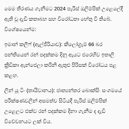
මෙම තීරණය ගැනීමට 2024 පැරිස් ඔලිම්පික් උළෙලේදී
ඇති වූ දැඩි කතාබහ සහ විරෝධතා හේතු වී තිබේ.
විශේෂයෙන්ම:
ඉමාන් කලීෆ් (ඇල්ජීරියාව): කිලෝග්‍රෑම් 66 බර
පන්තියෙන් රන් පදක්කම දිනූ ඇයට එරෙහිව ඉතාලි
ක්‍රීඩිකා ඇන්ජෙලා කරිනි ඇතුළු පිරිසක් විරෝධය පළ
කළහ.
ලින් යූ ටිං (තායිවානය): ජාත්‍යන්තර බොක්සිං සංගමයේ
පරීක්ෂණවලින් අසමත්ව සිටියදී පැරිස් ඔලිම්පික්
උළෙලට එක්ව රන් පදක්කම දිනා ගැනීම ද දැඩි
විවේචනයට ලක් විය.