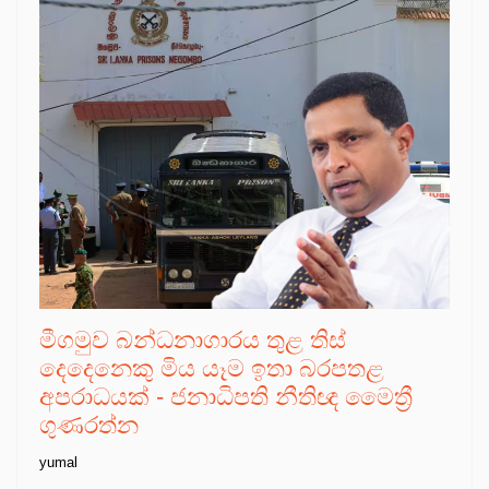
මීගමුව බන්ධනාගාරය තුළ තිස්
දෙදෙනෙකු මිය යෑම ඉතා බරපතළ
අපරාධයක් - ජනාධිපති නීතිඥ මෛත්‍රී
ගුණරත්න
yumal