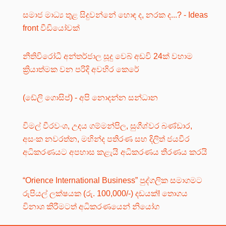
සමාජ මාධ්‍ය තුළ සිදුවන්නේ හොඳ ද, නරක ද...? - Ideas
front වීඩියෝවක්
නීතිවිරෝධී අන්තර්ජාල සූදු වෙබ් අඩවි 24ක් වහාම
ක්‍රියාත්මක වන පරිදි අවහිර කෙරේ
(ඩේලි ගොසිප්) - අපි නොදන්න සන්ධාන
විමල් වීරවංශ, උදය ගම්මන්පිල, සුගීශ්වර බණ්ඩාර,
අසංක නවරත්න, මහින්ද පතිරණ සහ දිලිත් ජයවීර
අධිකරණයට අපහාස කළැයි අධිකරණය තීරණය කරයි
“Orience International Business” පුද්ගලික සමාගමට
රුපියල් ලක්ෂයක (රු. 100,000/-) දඩයක්! තොගය
විනාශ කිරීමටත් අධිකරණයෙන් නියෝග