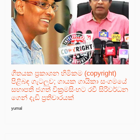
ගීතයක ප්‍රකාශන හිමිකම (copyright)
පිළිබඳ ගැටලුව; ගායක ගායිකා සංගමයේ
සභාපති ජගත් වික්‍රමසිංහට රවී සිරිවර්ධන
ගෙන් දැඩි ප්‍රතිචාරයක්
yumal