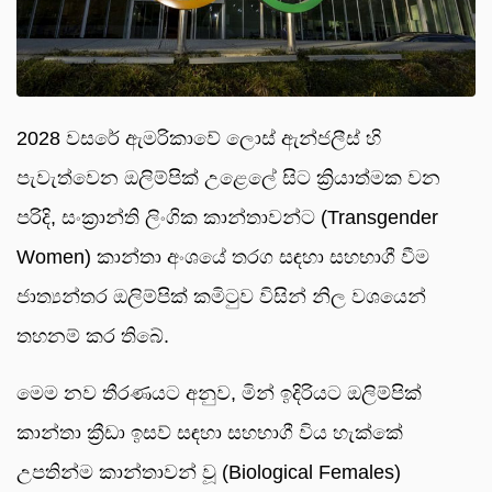
2028 වසරේ ඇමරිකාවේ ලොස් ඇන්ජලීස් හි
පැවැත්වෙන ඔලිම්පික් උළෙලේ සිට ක්‍රියාත්මක වන
පරිදි, සංක්‍රාන්ති ලිංගික කාන්තාවන්ට (Transgender
Women) කාන්තා අංශයේ තරග සඳහා සහභාගී වීම
ජාත්‍යන්තර ඔලිම්පික් කමිටුව විසින් නිල වශයෙන්
තහනම් කර තිබේ.
මෙම නව තීරණයට අනුව, මින් ඉදිරියට ඔලිම්පික්
කාන්තා ක්‍රීඩා ඉසව් සඳහා සහභාගී විය හැක්කේ
උපතින්ම කාන්තාවන් වූ (Biological Females)