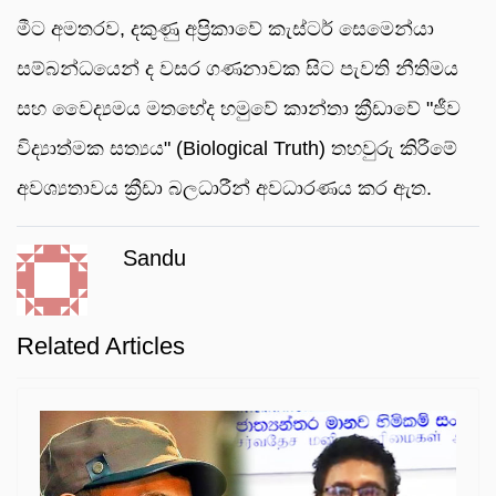
මීට අමතරව, දකුණු අප්‍රිකාවේ කැස්ටර් සෙමෙන්යා
සම්බන්ධයෙන් ද වසර ගණනාවක සිට පැවති නීතිමය
සහ වෛද්‍යමය මතභේද හමුවේ කාන්තා ක්‍රීඩාවේ "ජීව
විද්‍යාත්මක සත්‍යය" (Biological Truth) තහවුරු කිරීමේ
අවශ්‍යතාවය ක්‍රීඩා බලධාරීන් අවධාරණය කර ඇත.
Sandu
Related Articles