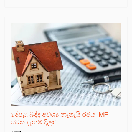
දේපළ බද්ද අවශ්‍ය නැතැයි රජය IMF
වෙත දැනුම් දීලා!