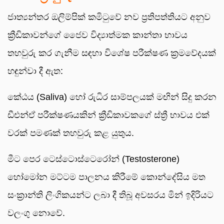
ජාත්‍යන්තර ඔලිම්පික් කමිටුවේ නව ප්‍රතිපත්තියට අනුව
ක්‍රීඩිකාවන්ගේ ජෛව විද්‍යාත්මක කාන්තා භාවය
තහවුරු කර ගැනීම සඳහා විශේෂ පරීක්ෂණ ක්‍රමවේදයක්
හඳුන්වා දී ඇත:
කේඨය (Saliva) හෝ රුධිර සාම්පලයක් මඟින් සිදු කරන
ඩීඑන්ඒ පරීක්ෂණයකින් ක්‍රීඩිකාවකගේ ස්ත්‍රී භාවය එක්
වරක් පමණක් තහවුරු කළ යුතුය.
මීට පෙර ටෙස්ටොස්ටෙරෝන් (Testosterone)
හෝමෝන මට්ටම පාලනය කිරීමේ කොන්දේසිය මත
සංක්‍රාන්ති ලිංගිකයන්ට ලබා දී තිබූ අවසරය මින් ඉදිරියට
වලංගු නොවේ.