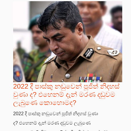
2022 දී පාස්කු නඩුවෙන් පූජිත් නිදහස්
වුණා ද? එහෙනම් දැන් මරණ දඬුවම
ලැබුණෙ කොහොමද?
2022 දී පාස්කු නඩුවෙන් පූජිත් නිදහස් වුණා
ද? එහෙනම් දැන් මරණ දඬුවම ලැබුණෙ