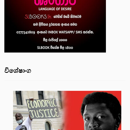
විශේෂාංග