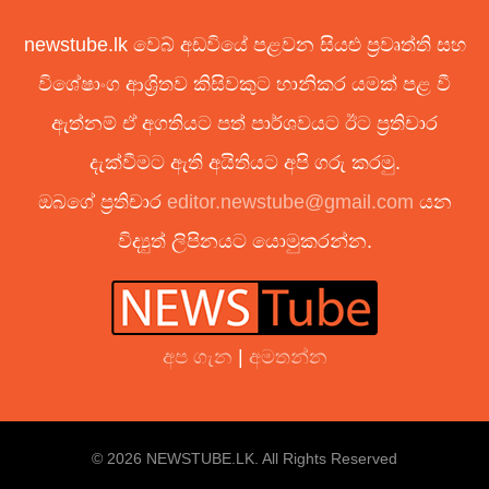
newstube.lk වෙබ් අඩවියේ පළවන සියළු ප්‍රවෘත්ති සහ
විශේෂාංග ආශ්‍රිතව කිසිවකුට හානිකර යමක් පළ වී
ඇත්නම් ඒ අගතියට පත් පාර්ශවයට ඊට ප්‍රතිචාර
දැක්වීමට ඇති අයිතියට අපි ගරු කරමු.
ඔබගේ ප්‍රතිචාර
editor.newstube@gmail.com
යන
විද්‍යුත් ලිපිනයට යොමුකරන්න.
අප ගැන
|
අමතන්න
© 2026 NEWSTUBE.LK. All Rights Reserved