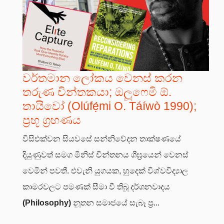
වර්තමාන ලෝකය වෙනස් කරන
තරුණ චින්තකයා; ඔලූෆෙමි ඕ.
තායිවෝ (Olúfẹ́mi O. Táíwò 1990);
ප්‍රභූ ග්‍රහණය
විසිඑක්වන සියවසේ සන්නිවේදන තාක්ෂණයේ
දියුණුවත් සමග මිනිස් චින්තනය ශීඝ්‍රයෙන් වෙනස්
වෙමින් පවතී. එවැනි යුගයක, හුදෙක් විශ්වවිද්‍යාල
කාමරවලට පමණක් සීමා වී තිබූ දර්ශනවාදය
(Philosophy)
නූතන සමාජයේ සැබෑ ප්‍ර...