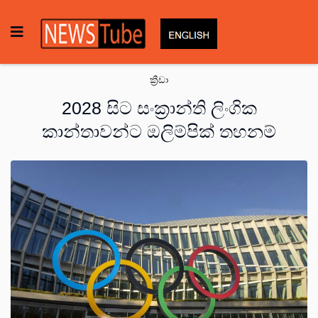
ක්‍රීඩා
2028 සිට සංක්‍රාන්ති ලිංගික
කාන්තාවන්ට ඔලිම්පික් තහනම්