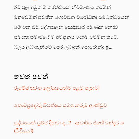
රට තුළ අමුතු ම තත්ත්වයක් නිර්මාණය කරමින්
මතුවෙමින් පවතින ගොවිජන විරෝධතා සම්බන්ධයෙන්
මේ වන විට දේශපාලන ක්‍ෂේත්‍රයේ පමණක් නොව
සමස්ත සමාජයේ ම අවදානය යොමු වෙමින් තිබේ.
බලය ලබාගැනීමට පෙර ලබාදුන් පොරොන්දු ඉ...
තවත් පුවත්
රුමේෂ් තරංග ලෝකයෙන්ම පළමු තැනට!
කොම්ප්‍රදෝරු විපක්ෂය සමග නරුම ආණ්ඩුව
යුද්ධයෙන් ට්‍රම්ප් දිනුවා ද...? - ආචාර්ය ජගත් චන්ද්‍රවංශ
(වීඩියෝ)