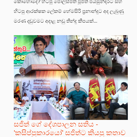
කොහොමද? හිටපු පොලිස්පති පූජිත් ජයසුන්දරට සහ
හිටපු ආරක්ෂක ලේකම් හේමසිරි ප්‍රනාන්දුට අද ලැබුණු
මරණ දඬුවමට අදාළ නඩු තීන්දු කීපයක්...
සජිත් ගේ දේශපාලන සතිය -
'කසිප්පුකාරයෝ' සජිත්ට කියපු කතාව