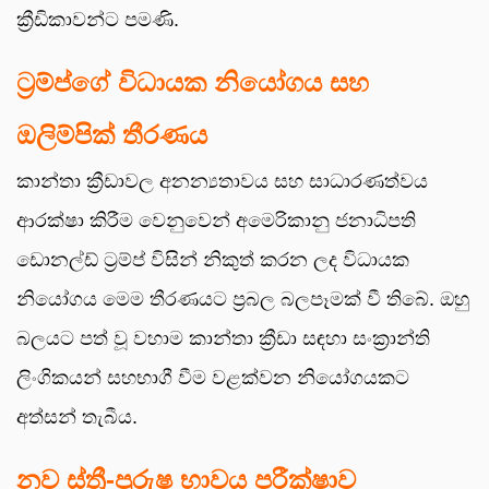
ක්‍රීඩිකාවන්ට පමණි.
ට්‍රම්ප්ගේ විධායක නියෝගය සහ
ඔලිම්පික් තීරණය
කාන්තා ක්‍රීඩාවල අනන්‍යතාවය සහ සාධාරණත්වය
ආරක්ෂා කිරීම වෙනුවෙන් අමෙරිකානු ජනාධිපති
ඩොනල්ඩ් ට්‍රම්ප් විසින් නිකුත් කරන ලද විධායක
නියෝගය මෙම තීරණයට ප්‍රබල බලපෑමක් වී තිබේ. ඔහු
බලයට පත් වූ වහාම කාන්තා ක්‍රීඩා සඳහා සංක්‍රාන්ති
ලිංගිකයන් සහභාගී වීම වළක්වන නියෝගයකට
අත්සන් තැබීය.
නව ස්ත්‍රී-පුරුෂ භාවය පරීක්ෂාව