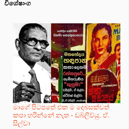
විශේෂාංග
මාගේ පිටපතේ එක ම දෙබසක්වත්
කපා හරින්නේ නැත - ඩබ්ලිව්යු. ඒ.
සිල්වා