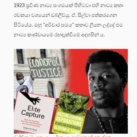
1923 ප්‍රවීණ නාට්‍ය සංගමයක් පිහිටවා එහි නාට්‍ය කතා
රචකයා වශයෙන් ඩබ්ලිව්යු. ඒ. සිල්වා පත්කරගෙන
සිටියේය. ඔහු "අවිචාර සමය" කතාව ලියන ලද්දේ එම
නාට්‍ය කණ්ඩායමේ රඟදැක්වීමේ අදහසින් ය.