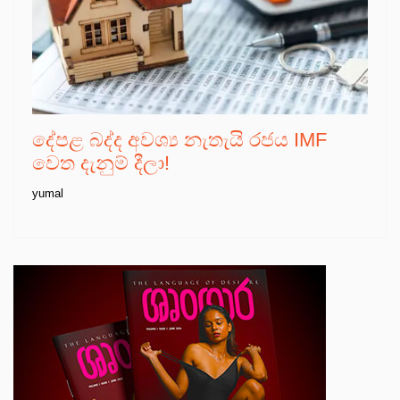
දේපළ බද්ද අවශ්‍ය නැතැයි රජය IMF
වෙත දැනුම් දීලා!
yumal