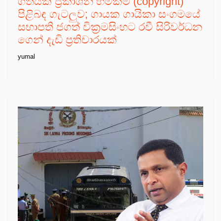
ගීතයක ප්‍රකාශන හිමිකම (copyright)
පිළිබඳ ගැටලුව; ගායක ගායිකා සංගමයේ
සභාපති ජගත් වික්‍රමසිංහට රවී සිරිවර්ධන
ගෙන් දැඩි ප්‍රතිචාරයක්
yumal