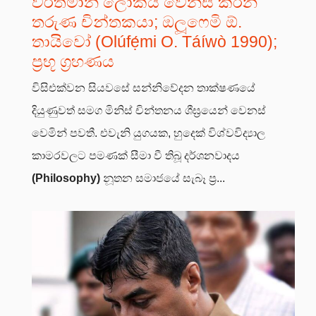
වර්තමාන ලෝකය වෙනස් කරන
තරුණ චින්තකයා; ඔලූෆෙමි ඕ.
තායිවෝ (Olúfẹ́mi O. Táíwò 1990);
ප්‍රභූ ග්‍රහණය
විසිඑක්වන සියවසේ සන්නිවේදන තාක්ෂණයේ
දියුණුවත් සමග මිනිස් චින්තනය ශීඝ්‍රයෙන් වෙනස්
වෙමින් පවතී. එවැනි යුගයක, හුදෙක් විශ්වවිද්‍යාල
කාමරවලට පමණක් සීමා වී තිබූ දර්ශනවාදය
(Philosophy)
නූතන සමාජයේ සැබෑ ප්‍ර...