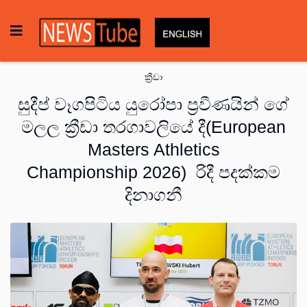
ක්‍රීඩා
සුදීප් වෑගපිටිය යුරෝපා ප්‍රවීණයින් ගේ
මලල ක්‍රීඩා තරගාවලියේ දී(European
Masters Athletics
Championship 2026) රිදී පදක්කම
දිනාගනී