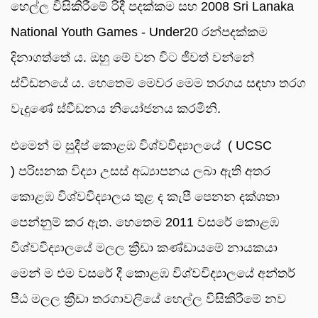
හෙල්ල විසිකිරීමේ රිදී පදක්කම සහ 2008 Sri Lanaka
National Youth Games - Under20 රන්පදක්කම
දිනාගත්තේ ය. ඔහු මේ වන විට ජීවත් වන්නේ
ස්වීඩනයේ ය. හෙතෙම මෙවර මෙම තරගය සඳහා තරග
වැදුණේ ස්වීඩනය නියෝජනය කරමිනි.
එමෙන් ම සුදීප් කොළඹ විශ්වවිද්‍යාලයේ ( UCSC
) පරිඝනක විද්‍යා උසස් අධ්‍යාපනය ලබා ඇති අතර
කොළඹ විශ්වවිද්‍යාලය තුළ ද කැපී පෙනන දක්ශතා
පෙන්නුම් කර ඇත. හෙතෙම 2011 වසරේ කොළඹ
විශ්වවිද්‍යාලයේ මලල ක්‍රීඩා කණ්ඩායමේ නායකයා
මෙන් ම එම වසරේ දී කොළඹ විශ්වවිද්‍යාලයේ අන්තර්
පීඨ මලල ක්‍රීඩා තරගාවලියේ හෙල්ල විසිකිරීමේ නව