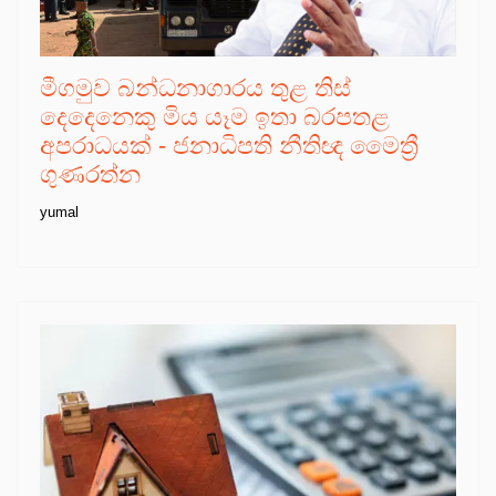
මීගමුව බන්ධනාගාරය තුළ තිස්
දෙදෙනෙකු මිය යෑම ඉතා බරපතළ
අපරාධයක් - ජනාධිපති නීතිඥ මෛත්‍රී
ගුණරත්න
yumal