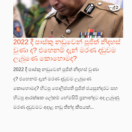
2022 දී පාස්කු නඩුවෙන් පූජිත් නිදහස්
වුණා ද? එහෙනම් දැන් මරණ දඬුවම
ලැබුණෙ කොහොමද?
2022 දී පාස්කු නඩුවෙන් පූජිත් නිදහස් වුණා
ද? එහෙනම් දැන් මරණ දඬුවම ලැබුණෙ
කොහොමද? හිටපු පොලිස්පති පූජිත් ජයසුන්දරට සහ
හිටපු ආරක්ෂක ලේකම් හේමසිරි ප්‍රනාන්දුට අද ලැබුණු
මරණ දඬුවමට අදාළ නඩු තීන්දු කීපයක්...