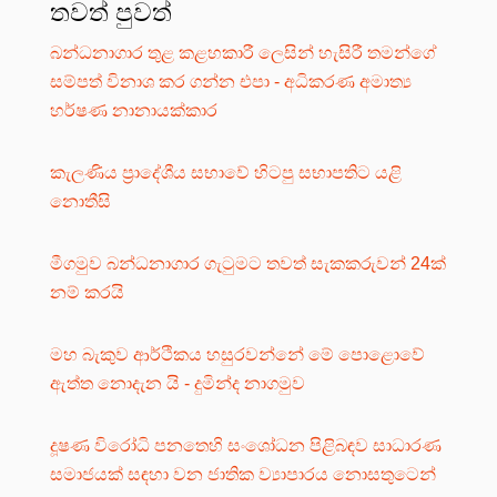
තවත් පුවත්
බන්ධනාගාර තුළ කළහකාරී ලෙසින් හැසිරී තමන්ගේ
සම්පත් විනාශ කර ගන්න එපා - අධිකරණ අමාත්‍ය
හර්ෂණ නානායක්කාර
කැලණිය ප්‍රාදේශීය සභාවේ හිටපු සභාපතිට යළි
නොතීසි
මීගමුව බන්ධනාගාර ගැටුමට තවත් සැකකරුවන් 24ක්
නම් කරයි
මහ බැකුව ආර්ථිකය හසුරවන්නේ මේ පොළොවේ
ඇත්ත නොදැන යි - දුමින්ද නාගමුව
දූෂණ විරෝධි පනතෙහි සංශෝධන පිළිබඳව සාධාරණ
සමාජයක් සඳහා වන ජාතික ව්‍යාපාරය නොසතුටෙන්