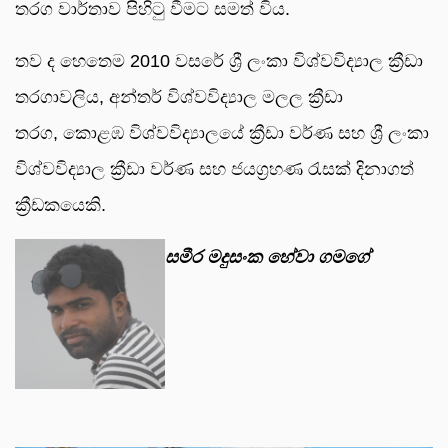
තරග වාර්තාව පිහිටු වීමට සමත් විය.
තව ද හෙතෙම 2010 වසරේ ශ්‍රී ලංකා විශ්වවිද්‍යාල ක්‍රීඩා
තරගාවලිය, අන්තර් විශ්වවිද්‍යාල මලල ක්‍රීඩා
තරග, කොළඹ විශ්වවිද්‍යාලයේ ක්‍රීඩා වර්ණ සහ ශ්‍රී ලංකා
විශ්වවිද්‍යාල ක්‍රීඩා වර්ණ සහ ජයග්‍රහණ රැසක් දිනාගත්
ක්‍රීඩකයෙකි.
සමීර මදුසංක හේවා ගමගේ