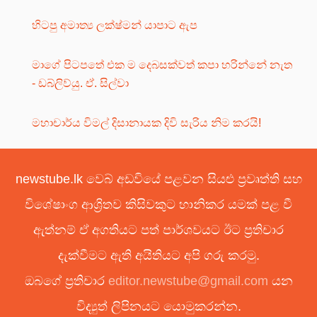
හිටපු අමාත්‍ය ලක්ෂ්මන් යාපාට ඇප
මාගේ පිටපතේ එක ම දෙබසක්වත් කපා හරින්නේ නැත
- ඩබ්ලිව්යු. ඒ. සිල්වා
මහාචාර්ය විමල් දිසානායක දිවි සැරිය නිම කරයි!
newstube.lk වෙබ් අඩවියේ පළවන සියළු ප්‍රවෘත්ති සහ
විශේෂාංග ආශ්‍රිතව කිසිවකුට හානිකර යමක් පළ වී
ඇත්නම් ඒ අගතියට පත් පාර්ශවයට ඊට ප්‍රතිචාර
දැක්වීමට ඇති අයිතියට අපි ගරු කරමු.
ඔබගේ ප්‍රතිචාර
editor.newstube@gmail.com
යන
විද්‍යුත් ලිපිනයට යොමුකරන්න.