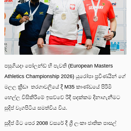
පසුගියදා පෝලන්ඩ් හි පැවති (European Masters
Athletics Championship 2026) යුරෝපා ප්‍රවීණයින් ගේ
මලල ක්‍රීඩා තරගාවලියේ දී M35 කාණ්ඩයේ පිරිමි
හෙල්ල විසිකිරීමේ ඉසව්වේ රිදී පදක්කම දිනාගැනීමට
සුදිප් වෑගපිටිය සමත්විය විය.
සුදීප් මීට පෙර 2008 වසරේ දී ශ්‍රී ලංකා ජාතික පාසල්