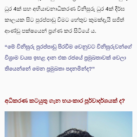
ධුර 4ක් සහ අභියාචනාධිකරණ විනිසුරු ධුර 4ක් දීර්ඝ
කාලයක සිට පුරප්පාඩු වීමට හේතුව කුමක්දැයි සජිත්
ආණ්ඩු පක්ෂයෙන් ප්‍රශ්ණ කර සිටියේ ය.
“මේ විනිසුරු පුරප්පාඩු පිරවීම වෙනුවට විනිසුරුවන්ගේ
විශ්‍රාම වයස ඉහළ දාන එක රජයේ ප්‍රමුඛතාවක් වෙලා
තියෙන්නේ මෙන ප්‍රමුඛතා පදනමින්ද?”
අධිකරණ කටයුතු ගැන භයංකාර පූර්වාදර්ශයක් ද
?