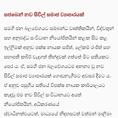
සජබෙන් නව සිවිල් සමාජ ව්‍යාපාරයක්
සමගි ජන බලවේගයට සම්බන්ධ වෘත්තිකයින්, විද්වතුන්
සහ අනුබද්ධ සංවිධාන නියෝජිතයින් කළක සිට කළ
ඉල්ලීමක් අනුව පක්ෂ නායක සජිත්, ලේකම් රංජිත් සහ
සභාපති කබීර් වැදගත් තීන්දුවක් ගත්තේ මීට සතියකට
පෙර ය. ඒ, සමගි ජන බලවේගයටම අනන්‍ය වූ නව
සිවිල් සමාජ ව්‍යාපාරයක් ගොඩනැගීමට අවසර දීමට ය.
ඒ අනුව පසුගිය සතියේ විපක්ෂ නායක කාර්යාලයට
කැඳවූ එම නව සිවිල් සංවිධානයට අයත්
නියෝජිතයින්, අධිකරණයේ
ස්වාධීනත්වයටත්, මාධ්‍යයේ නිදහසටත් වත්මන් මාලිමා