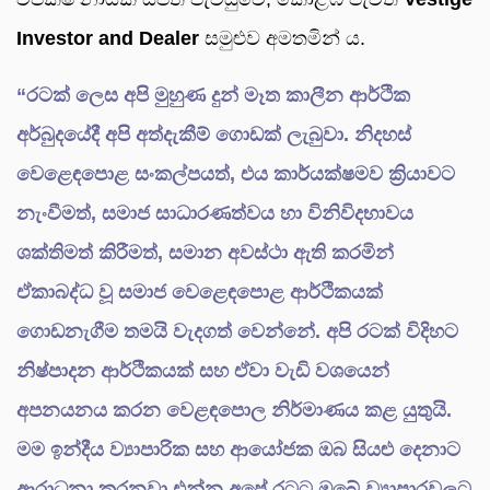
Investor and Dealer
සමුළුව අමතමින් ය.
“රටක් ලෙස අපි මුහුණ දුන් මෑත කාලීන ආර්ථික
අර්බුදයේදී අපි අත්දැකීම් ගොඩක් ලැබුවා. නිදහස්
වෙළෙඳපොළ සංකල්පයත්, එය කාර්යක්ෂමව ක්‍රියාවට
නැංවීමත්, සමාජ සාධාරණත්වය හා විනිවිදභාවය
ශක්තිමත් කිරීමත්, සමාන අවස්ථා ඇති කරමින්
ඒකාබද්ධ වූ සමාජ වෙළෙඳපොළ ආර්ථිකයක්
ගොඩනැගීම තමයි වැදගත් වෙන්නේ. අපි රටක් විදිහට
නිෂ්පාදන ආර්ථිකයක් සහ ඒවා වැඩි වශයෙන්
අපනයනය කරන වෙළඳපොල නිර්මාණය කළ යුතුයි.
මම ඉන්දීය ව්‍යාපාරික සහ ආයෝජක ඔබ සියළු දෙනාට
ආරාධනා කරනවා එන්න අපේ රටට ඔබේ ව්‍යාපාරවලට