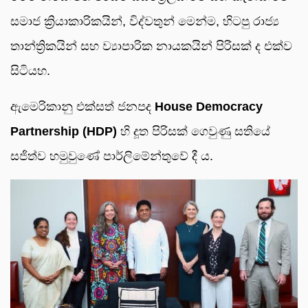
සමාජ ක්‍රියාකාරිකයින්, විද්වතුන් මෙන්ම, හිටපු රාජ්‍ය
තාන්ත්‍රිකයින් සහ ව්‍යාපාරික නායකයින් පිරිසක් ද එක්ව
සිටියහ.
ඇමෙරිකානු එක්සත් ජනපද
House Democracy
Partnership (HDP)
හි දූත පිරිසක් ගෙවුණු සතියේ
සජිත්ව හමුවුණේ පාර්ලිමේන්තුවේ දී ය.