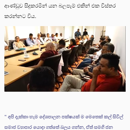
ආණ්ඩුව සිදුකරමින් යන බලපෑම් එකින් එක විස්තර
කරන්නට විය.
“ අපි දැක්කා හැම දේශපාලන පක්ෂයක් ම මෙතෙක් කල් සිවිල්
සමාජ ව්‍යාපාර යොදා ගත්තේ බලය ගන්න, ඒත් සමගි ජන