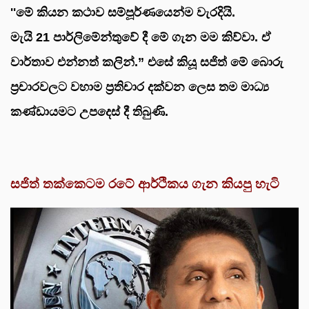
''මේ කියන කථාව සම්පූර්ණයෙන්ම වැරදියි.
මැයි 21 පාර්ලිමේන්තුවේ දී මේ ගැන මම කිව්වා. ඒ
වාර්තාව එන්නත් කලින්.” එසේ කියූ සජිත් මේ බොරු
ප්‍රචාරවලට වහාම ප්‍රතිචාර දක්වන ලෙස තම මාධ්‍ය
කණ්ඩායමට උපදෙස් දී තිබුණි.
සජිත් තක්කෙටම රටේ ආර්ථිකය ගැන කියපු හැටි