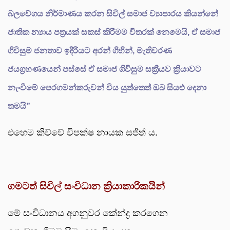
බලවේගය නිර්මාණය කරන සිවිල් සමාජ ව්‍යාපාරය කියන්නේ
ජාතික න්‍යාය පත්‍රයක් සකස් කිරීමම විතරක් නෙමෙයි, ඒ සමාජ
ගිවිසුම ජනතාව ඉදිරියට අරන් ගිහින්, මැතිවරණ
ජයග්‍රහණයෙන් පස්සේ ඒ සමාජ ගිවිසුම සක්‍රීයව ක්‍රියාවට
නැංවීමේ පෙරගමන්කරුවන් විය යුත්තෙත් ඔබ සියළු දෙනා
තමයි”
එහෙම කිව්වේ විපක්ෂ නායක සජිත් ය.
ගමටත් සිවිල් සංවිධාන ක්‍රියාකාරිකයින්
මේ සංවිධානය අගනුවර කේන්ද්‍ර කරගෙන