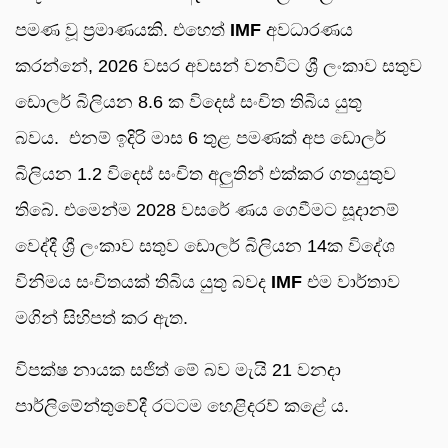
පමණ වූ ප්‍රමාණයකි. එහෙත්
IMF
අවධාරණය
කරන්නේ, 2026 වසර අවසන් වනවිට ශ්‍රී ලංකාව සතුව
ඩොලර් බිලියන 8.6 ක විදෙස් සංචිත තිබිය යුතු
බවය. එනම් ඉදිරි මාස 6 තුළ පමණක් අප ඩොලර්
බිලියන 1.2 විදෙස් සංචිත අලුතින් එක්කර ගතයුතුව
තිබේ. එමෙන්ම 2028 වසරේ ණය ගෙවීමට සූදානම්
වෙද්දී ශ්‍රී ලංකාව සතුව ඩොලර් බිලියන 14ක විදේශ
විනිමය සංචිතයක් තිබිය යුතු බවද
IMF
එම වාර්තාව
මගින් සිහිපත් කර ඇත.
විපක්ෂ නායක සජිත් මේ බව මැයි 21 වනදා
පාර්ලිමේන්තුවේදී රටටම හෙළිදරව් කළේ ය.