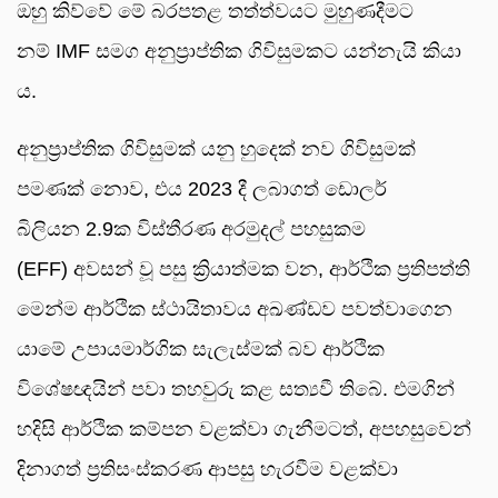
ඔහු කිව්වේ මේ බරපතළ තත්ත්වයට මුහුණදීමට
නම් IMF සමග අනුප්‍රාප්තික ගිවිසුමකට යන්නැයි කියා
ය.
අනුප්‍රාප්තික ගිවිසුමක් යනු හුදෙක් නව ගිවිසුමක්
පමණක් නොව, එය 2023 දී ලබාගත් ඩොලර්
බිලියන 2.9ක විස්තීරණ අරමුදල් පහසුකම
(EFF) අවසන් වූ පසු ක්‍රියාත්මක වන, ආර්ථික ප්‍රතිපත්ති
මෙන්ම ආර්ථික ස්ථායිතාවය අඛණ්ඩව පවත්වාගෙන
යාමේ උපායමාර්ගික සැලැස්මක් බව ආර්ථික
විශේෂඥයින් පවා තහවුරු කළ සත්‍යවී තිබේ. එමගින්
හදිසි ආර්ථික කම්පන වළක්වා ගැනීමටත්, අපහසුවෙන්
දිනාගත් ප්‍රතිසංස්කරණ ආපසු හැරවීම වළක්වා