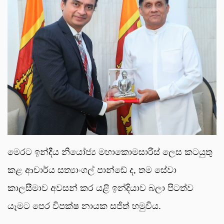
මෙරට ඉන්දීය නියෝජ්‍ය මහාකොමසාරිස් ලෙස කටයුතු
කළ ආචාර්ය සත්‍යාංගල් පාන්ඩේ ද, තම සේවා
කාලසීමාව අවසන් කර යළි ඉන්දියාව බලා පිටත්ව
යෑමට පෙර විපක්ෂ නායක සජිත් හමුවිය.