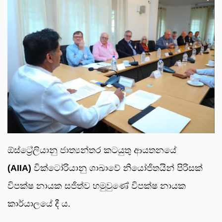
ඕස්ට්‍රේලියානු ජාත්‍යන්තර කටයුතු ආයතනයේ
(AIIA)
වික්ටෝරියානු ශාඛාවේ නියෝජිතයින් පිරිසක්
විපක්ෂ නායක සජිත්ව හමුවුණේ විපක්ෂ නායක
කාර්යාලයේ දී ය.