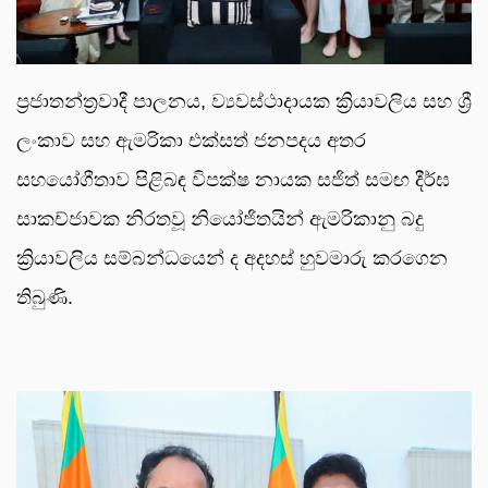
ප්‍රජාතන්ත්‍රවාදී පාලනය, ව්‍යවස්ථාදායක ක්‍රියාවලිය සහ ශ්‍රී
ලංකාව සහ ඇමරිකා එක්සත් ජනපදය අතර
සහයෝගීතාව පිළිබඳ විපක්ෂ නායක සජිත් සමඟ දීර්ඝ
සාකච්ජාවක නිරතවූ නියෝජිතයින් ඇමරිකානු බදු
ක්‍රියාවලිය සම්බන්ධයෙන් ද අදහස් හුවමාරු කරගෙන
තිබුණි.