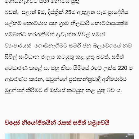
ගොඩනැගීමට සීමා නොවිය යුතු
බවත්, පළාත් 9ම, දිස්ත්‍රික් 25ම ඇතුළත සෑම ප්‍රාදේශීය
ලේකම් කොට්ඨාස සහ ග්‍රාම නිලධාරී කොට්ඨාසයක්ම
සම්බන්ධ කරගනිමින් දැවැන්ත සිවිල් සමාජ
ව්‍යාපාරයක් ගොඩනැගීමට සමගි ජන බලවේගයේ නව
සිවිල් සංවිධාන ජාලය කටයුතු කළ යුතු බවත්, සජිත්
අවධාරණ කළේ ය. ඔහු කියා සිටියේ රටේ ලක්ෂ 220 ම
ආවරණය කරන, ඔවුන්ගේ ප්‍රජාතන්ත්‍රවාදී අභිමථාර්ථ
මුදුන්පත් කිරීමට ඒ ඔස්සේ කටයුතු කළ යුතු බව ය.
විදෙස් නියෝජිතයින් රැසක් සජිත් හමුවෙයි