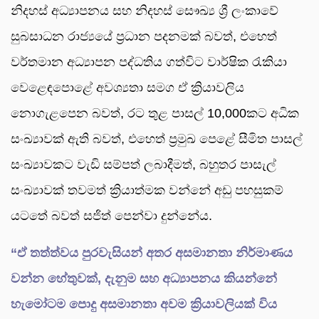
නිදහස් අධ්‍යාපනය සහ නිදහස් සෞඛ්‍ය ශ්‍රී ලංකාවේ
සුබසාධන රාජ්‍යයේ ප්‍රධාන පදනමක් බවත්, එහෙත්
වර්තමාන අධ්‍යාපන පද්ධතිය ගත්විට වාර්ෂික රැකියා
වෙළෙඳපොළේ අවශ්‍යතා සමග ඒ ක්‍රියාවලිය
නොගැළපෙන බවත්, රට තුළ පාසල් 10,000කට අධික
සංඛ්‍යාවක් ඇති බවත්, එහෙත් ප්‍රමුඛ පෙළේ සීමිත පාසල්
සංඛ්‍යාවකට වැඩි සම්පත් ලබාදීමත්, බහුතර පාසැල්
සංඛ්‍යාවක් තවමත් ක්‍රියාත්මක වන්නේ අඩු පහසුකම්
යටතේ බවත් සජිත් පෙන්වා දුන්නේය.
“ඒ තත්ත්වය පුරවැසියන් අතර අසමානතා නිර්මාණය
වන්න හේතුවක්, දැනුම සහ අධ්‍යාපනය කියන්නේ
හැමෝටම පොදු අසමානතා අවම ක්‍රියාවලියක් විය