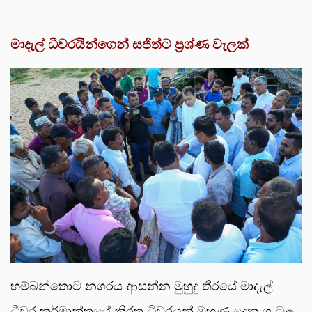
මාදැල් ධීවරයින්ගෙන් සජිත්ට ප්‍රශ්ණ වැලක්
හම්බන්තොට නගරය ආසන්න මුහුදු තීරයේ මාදැල්
ධීවර කර්මාන්තයේ නිරත ධීවරයන් මුහුණ දෙන ගැටලු