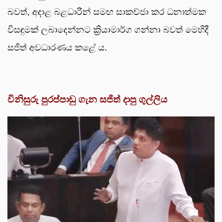
බවත්, අදාළ බළධාරීන් සමඟ සාකච්ජා කර ධනාත්මක
විසඳුමක් ලබාදෙන්නට ක්‍රියාමාර්ග ගන්නා බවත් මෙහිදී
සජිත් අවධාරණය කළේ ය.
විනිසුරු පුරප්පාඩු ගැන සජිත් දාපු ගුල්ලිය