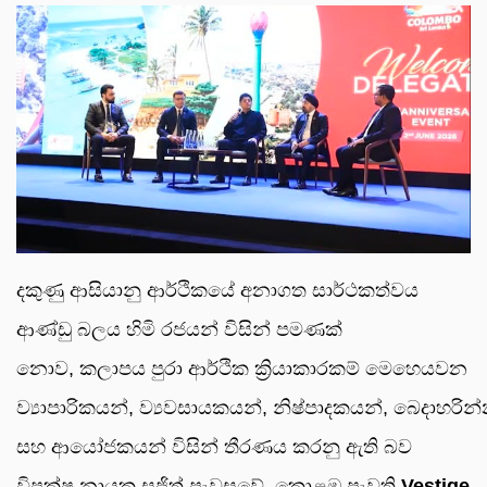
දකුණු ආසියානු ආර්ථිකයේ අනාගත සාර්ථකත්වය
ආණ්ඩු බලය හිමි රජයන් විසින් පමණක්
නොව, කලාපය පුරා ආර්ථික ක්‍රියාකාරකම් මෙහෙයවන
ව්‍යාපාරිකයන්, ව්‍යවසායකයන්, නිෂ්පාදකයන්, බෙදාහරින
සහ ආයෝජකයන් විසින් තීරණය කරනු ඇති බව
විපක්ෂ නායක සජිත් පැවසුවේ, කොළඹ පැවති
Vestige