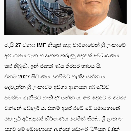
මැයි 27 වනදා
IMF
නිකුත් කළ වාර්තාවෙන් ශ්‍රී ලංකාවේ
අනාගතය ගැන භයානක කරුණු දෙකක් අවධාරණය
කර තිබුණි. ඉන් එකක් ණය තිරසර භාවය යි.
එනම් 2027 සිට ණය ගෙවීමට හැකිද යන්න ය.
දෙවැන්න ශ්‍රී ලංකාවට අවශ්‍ය ආනයන අඛණ්ඩව
පවත්වා ගැනීමට හැකි ද? යන්න ය. මේ දෙකට ම අවශ්‍ය
වන්නේ ඩොලර් ය. එනම් අපේ රටේ මේ මොහොතේ
ඩොලර් අර්බුදයක් නිර්මාණය වෙමින් තිබේ. ශ්‍රී ලංකාව
සතුව මේ මොහොතේ ඇත්තේ ඩොලර් බිලියන 6.8ක්