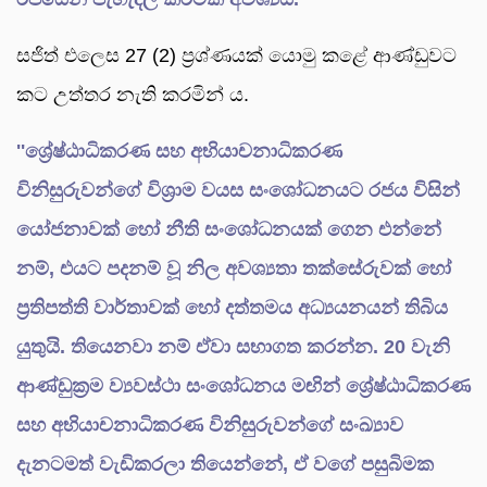
සජිත් එලෙස 27 (2) ප්‍රශ්ණයක් යොමු කළේ ආණ්ඩුවට
කට උත්තර නැති කරමින් ය.
''ශ්‍රේෂ්ඨාධිකරණ සහ අභියාචනාධිකරණ
විනිසුරුවන්ගේ විශ්‍රාම වයස සංශෝධනයට රජය විසින්
යෝජනාවක් හෝ නීති සංශෝධනයක් ගෙන එන්නේ
නම්, එයට පදනම් වූ නිල අවශ්‍යතා තක්සේරුවක් හෝ
ප්‍රතිපත්ති වාර්තාවක් හෝ දත්තමය අධ්‍යයනයන් තිබිය
යුතුයි. තියෙනවා නම් ඒවා සභාගත කරන්න. 20 වැනි
ආණ්ඩුක්‍රම ව්‍යවස්ථා සංශෝධනය මඟින් ශ්‍රේෂ්ඨාධිකරණ
සහ අභියාචනාධිකරණ විනිසුරුවන්ගේ සංඛ්‍යාව
දැනටමත් වැඩිකරලා තියෙන්නේ, ඒ වගේ පසුබිමක