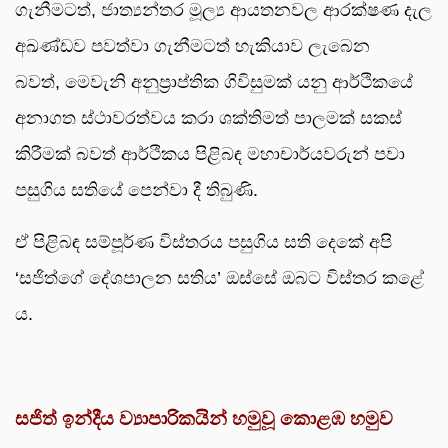
ගැනීමටත්, ජාත්‍යන්තර මූල්‍ය ආයතනවල ආරක්ෂණ දැල
අඛණ්ඩව පවත්වා ගැනීමටත් හැකියාව ලැබෙන
බවත්, මෙවැනි අනුප්‍රාප්තික ගිවිසුමක් යනු ආර්ථිකයේ
අනාගත ස්ථාවරත්වය කරා ශක්තිමත් පාලමක් සකස්
කිරීමක් බවත් ආර්ථිකය පිළිබඳ මහාචාර්යවරුන් පවා
පසුගිය සතියේ පෙන්වා දී තිබුණි.
ඒ පිළිබඳ සම්පූර්ණ විස්තරය පසුගිය සති දෙකේ අපි
‘සජිත්ගේ දේශපාලන සතිය’ ඔස්සේ ඔබට විස්තර කළේ
ය.
සජිත් ඉන්දීය ව්‍යාපාරිකයින් හමුවූ කොළඹ හමුව