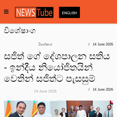
විශේෂාංග
විශේෂාංග
14 June 2026
සජිත් ගේ දේශපාලන සතිය
- ඉන්දීය නියෝජිතයින්
වෙතින් සජිත්ට පැසසුම්
14 June 2026
14 June 2026