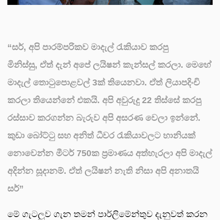
“සර්, අපි පාරම්පරිකව මාදැල් රැකියාව කරපු
මිනිස්සු, ඒත් දැන් අපේ ලයිෂන් කැන්සල් කරලා. මෙහේ
මාදැල් තොටුපොළවල් 3ක් තියෙනවා. ඒත් ලියාපදිංචි
කරලා තියෙන්නේ එකයි. අපි අවුරුදු 22 තිස්සේ කරපු
රස්සාව කරගන්න බැරුව අපි අසරණ වෙලා ඉන්නේ.
කුඩා බෝට්ටු සහ අනිත් ධීවර රැකියාවලට හානියක්
නොවෙන්න මීටර් 750ක ප්‍රමාණය අත්හැරලා අපි මාදැල්
අදින්න සූදානම්. ඒත් ලයිෂන් නැති නිසා අපි අනාතයි
සර්”
මේ ගැටලුව ගැන තමන් පාර්ලිමේන්තුව දැනුවත් කරන