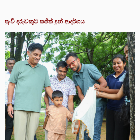
පුංචි දරුවකුට සජිත් දුන් ආදර්ශය