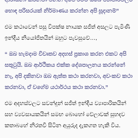
හොඳ පරිසරයක් නිර්මාණය කරන්න අපි සූදානම්”
එම කථාවෙන් පසු විපක්ෂ නායක සජිත් අසලට පැමිණි
ඉන්දීය නියෝජිතයින් ඔහුට පැවසුවේ…,
“ ඔබ හැමදාම විවෘතව අදහස් ප්‍රකාශ කරන එකට අපි
සතුටුයි. ඔබ ආර්ථිකය එක්ක දේශපාලනය කරන්නේ
නෑ, අපි දකිනවා ඔබ ඇත්ත කථා කරනවා, අවංකව කථා
කරනවා, ඒ වගේම යථාර්ථය කථා කරනවා.”
එම අදහස්වලට සවන්දුන් සජිත් ඉන්දීය ව්‍යාපාරිකයින්
සහ ව්‍යවසායකයින් සමඟ බොහෝ වේලාවක් සුහදව
කතාබහේ නිරතවී සිටින අයුරුද දැකගත හැකි විය.