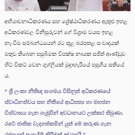
අභියාචනාධිකරණය සහ ශ්‍රේෂ්ඨාධිකරණය ඇතුළු ඉහළ
අධිකරණවල විනිසුරුවන් ගේ විශ්‍රාම වයස ඉහළ
නැංවීම සම්බන්ධයෙන් රට තුළ බරපතළ සංවාදයක්
මතුව තිබෙන පසුබිමක විපක්ෂ නායක සජිත් ආණ්ඩුව
හිට් විකට් වෙන ගුග්ලියක් මුදාහැරියේ පසුගිය සතියේ
ය.
“ ශ්‍රී ලංකා නීතිඥ සංගමය විසිනුත් අධිකරණයේ
ස්වාධිනත්වය සහ නිතීයේ ආධිපත්‍ය හා මහජන
විශ්වාසය ගැන ගැඹුරින් අවධානයට ලක්කර තිබුණා.
රටේ ජාතික වැදගත්කමින් යුත් මේ කරුණ ගැන
රජයෙන් පැහැදිලි කිරීමක් අවශ්‍යයි.”