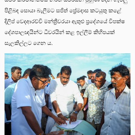
පිළිබඳ සොයා බැලීමට සජිත් ප්‍රේමදාස කටයුතු කළේ
දිලිප් වෙදආරච්චි මන්ත්‍රීවරයා ඇතුළු ප්‍රදේශයේ විපක්ෂ
දේශපාලඥයින්ට ධීවරයින් කළ ඉල්ලීම් කිහිපයක්
සැලකිල්ලට ගෙන ය.