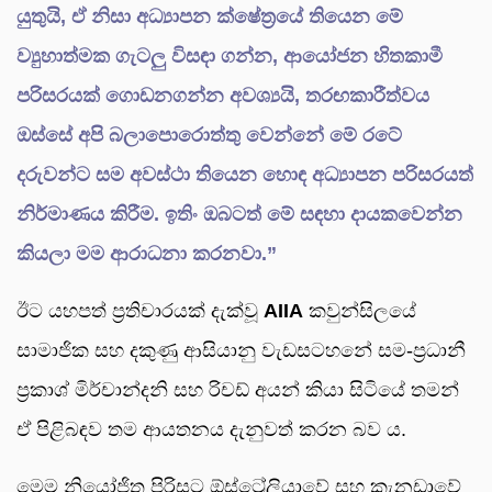
යුතුයි, ඒ නිසා අධ්‍යාපන ක්ෂේත්‍රයේ තියෙන මේ
ව්‍යුහාත්මක ගැටලු විසඳා ගන්න, ආයෝජන හිතකාමී
පරිසරයක් ගොඩනගන්න අවශ්‍යයි, තරඟකාරීත්වය
ඔස්සේ අපි බලාපොරොත්තු වෙන්නේ මේ රටේ
දරුවන්ට සම අවස්ථා තියෙන හොඳ අධ්‍යාපන පරිසරයත්
නිර්මාණය කිරීම. ඉතිං ඔබටත් මේ සඳහා දායකවෙන්න
කියලා මම ආරාධනා කරනවා.”
ඊට යහපත් ප්‍රතිචාරයක් දැක්වූ
AIIA
කවුන්සිලයේ
සාමාජික සහ දකුණු ආසියානු වැඩසටහනේ සම-ප්‍රධානී
ප්‍රකාශ් මිර්චාන්දනි සහ රිචඩ් අයන් කියා සිටියේ තමන්
ඒ පිළිබඳව තම ආයතනය දැනුවත් කරන බව ය.
මෙම නියෝජිත පිරිසට ඕස්ට්‍රේලියාවේ සහ කැනඩාවේ