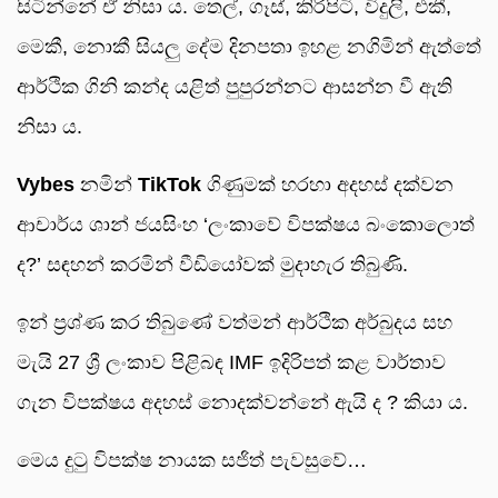
සිටින්නේ ඒ නිසා ය. තෙල්, ගෑස්, කිරිපිටි, විදුලි, එකී,
මෙකී, නොකී සියලු දේම දිනපතා ඉහළ නගිමින් ඇත්තේ
ආර්ථික ගිනි කන්ද යළිත් පුපුරන්නට ආසන්න වී ඇති
නිසා ය.
Vybes
නමින්
TikTok
ගිණුමක් හරහා අදහස් දක්වන
ආචාර්ය ශාන් ජයසිංහ ‘ලංකාවේ විපක්ෂය බංකොලොත්
ද?’ සඳහන් කරමින් වීඩියෝවක් මුදාහැර තිබුණි.
ඉන් ප්‍රශ්ණ කර තිබුණේ වත්මන් ආර්ථික අර්බුදය සහ
මැයි 27 ශ්‍රී ලංකාව පිළිබඳ IMF ඉදිරිපත් කළ වාර්තාව
ගැන විපක්ෂය අදහස් නොදක්වන්නේ ඇයි ද ? කියා ය.
මෙය දුටු විපක්ෂ නායක සජිත් පැවසුවේ…