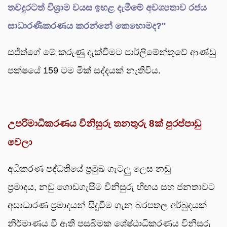
තවදුරටත් විශ්‍රාම වයස ඉහළ දැමීමේ අවශ්‍යතාව රජය
සාධාරණීකරණය කරන්නේ කෙහොමද?''
සජිත්ගේ මේ කරුණු දැක්වීමට පාර්ලිමේන්තුවේ ආණ්ඩු
පක්ෂයේ 159 ටම මීක් සද්දයක් නැතිවිය.
උපරිමාධිකරණය විනිසුරු තනතුරු
8ක් පුරප්පාඩු
වෙලා
අධිකරණ පද්ධතියේ ප්‍රමුඛ ගැටලු ලෙස නඩු
ප්‍රමාදය, නඩු ගොඩගැසීම විනිසුරු හිඟය සහ ජනතාවට
අසාධාරණ ප්‍රමාදයන් සිදුවීම ගැන බරපතල අර්බුදයක්
නිර්මාණය වී ඇති පසුබිමක ශ්‍රේෂ්ඨාධිකරණය විනිසුරු