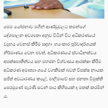
මෙම යෝජනාව මගින් ආණ්ඩුවලට තමන්ගේ
දේශපාලන අවශ්‍යතා අනුව විටින් විට අධිකරණයේ
ව්‍යුහය වෙනස් කිරීම සඳහා භයංකාර පූර්වාදර්ශයක්
නිර්මාණය වෙන බවත්, අධිකරණයේ ස්වාධිනත්වය
අපක්ෂපාතීත්වය සහ මහජන විශ්වාසය ආරක්ෂා කිරීම
අධිකරණ අමාත්‍යාංශයේ වගකීමක් බවත් විපක්ෂ නායක
සජිත් අවධාරණය කළේ, මාලිමාවේ සහ ජනතා විමුක්ති
පෙරමුණේ පැරණි සටන් පාඨ කිහිපයක් ද මතක් කරමින්
ය.