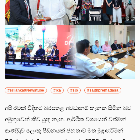
#srilanka#Newstube
#lka
#sjb
#sajthpremadasa
අපි රටක් විදිහට බරපතළ අවධානම් තැනක සිටින බව
අමුතුවෙන් කිව යුතු නැත. ආර්ථික වශයෙන් වත්මන්
ආණ්ඩුව ලොකු පීඩනයක් ජනතාව මත මුදාහරිමින්