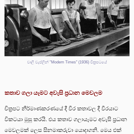
චාලි චැප්ලින් "Modern Times'' (1936) චිත්‍රපටයේ
කතාව ගලා යෑමට අවැසි ප්‍රධාන මෙවලම
චිත්‍රපට නිර්මාණකරණයේ දී වීර කතාවල දී වීරයාට
විකටයා මුසු කරයි. එය කතාව ගලායෑමට අවැසි ප්‍රධාන
මෙවලමක් ලෙස සිනමාකරුවා යොදාගනි. මෙය එක්