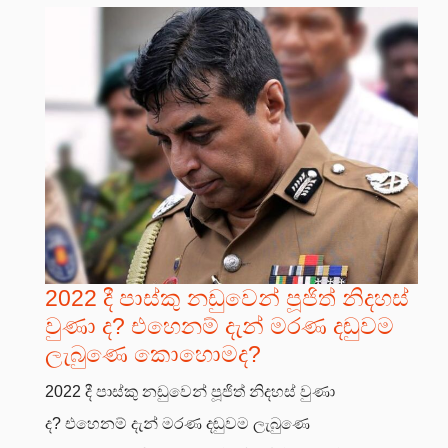
2022 දී පාස්කු නඩුවෙන් පූජිත් නිදහස්
වුණා ද? එහෙනම් දැන් මරණ දඬුවම
ලැබුණෙ කොහොමද?
2022 දී පාස්කු නඩුවෙන් පූජිත් නිදහස් වුණා
ද? එහෙනම් දැන් මරණ දඬුවම ලැබුණෙ