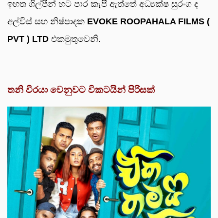
ඉහත ශිල්පීන් හට පාර කැපී ඇත්තේ අධ්‍යක්ෂ සුරංග ද
අල්විස් සහ නිෂ්පාදක
EVOKE ROOPAHALA FILMS (
PVT ) LTD
එකමුතුවෙනි.
තනි වීරයා වෙනුවට විකටයින් පිරිසක්