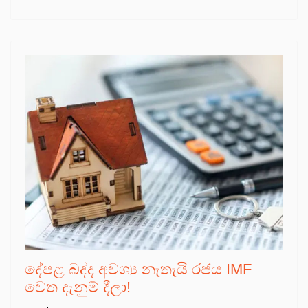
දේපළ බද්ද අවශ්‍ය නැතැයි රජය IMF
වෙත දැනුම් දීලා!