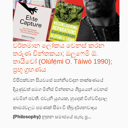
වර්තමාන ලෝකය වෙනස් කරන
තරුණ චින්තකයා; ඔලූෆෙමි ඕ.
තායිවෝ (Olúfẹ́mi O. Táíwò 1990);
ප්‍රභූ ග්‍රහණය
විසිඑක්වන සියවසේ සන්නිවේදන තාක්ෂණයේ
දියුණුවත් සමග මිනිස් චින්තනය ශීඝ්‍රයෙන් වෙනස්
වෙමින් පවතී. එවැනි යුගයක, හුදෙක් විශ්වවිද්‍යාල
කාමරවලට පමණක් සීමා වී තිබූ දර්ශනවාදය
(Philosophy)
නූතන සමාජයේ සැබෑ ප්‍ර...