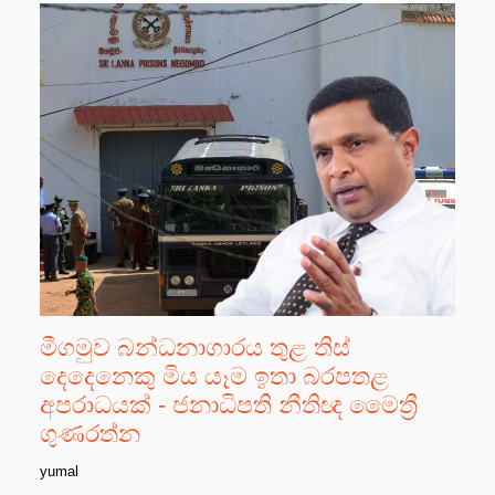
මීගමුව බන්ධනාගාරය තුළ තිස්
දෙදෙනෙකු මිය යෑම ඉතා බරපතළ
අපරාධයක් - ජනාධිපති නීතිඥ මෛත්‍රී
ගුණරත්න
yumal