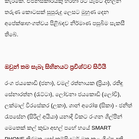
කැරකේ. ඒජන්සිකාරයකු හරහා රට යෑමට දඟලන
තරුණ කොටසක් සුපුරුදු ලෙසට මුහුණ දෙන
අපේක්ෂාභංගත්වය පිළිබඳව නිර්මාණ පසුබිම සැකසී
තිබේ.
ඔවුන් තම සැබෑ සිහිනයට ප්‍රවිශ්ටව සිටියි
රංග ජයකොඩි (ජනා), චමල් රත්නායක (ප්‍රියා), රතිඳු
සේනාරත්න (රැට්ටා), ලෝචනා ජයකොඩි (ලෝචි),
ලක්මාල් වීරසේකර (ලකා), ශාන් අරෝෂ (සිකා) - ජනිත්
රෑපසේන (සිරිල් අයියා) යනාදි විකට රංගන ශිල්පීන්
මෙතෙක් කල් කුඩා අඟල් පහේ හයේ SMART
PHONE තිරමත හෝ කම්පියුටර් මත කළ ශිල්ප අති