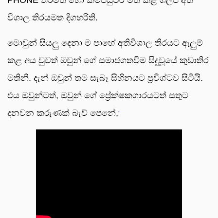
විශාල තිරයමත දිගහරිති.
මොවුන් සියලු දෙනා ම පාහේ අතිවිශාල තිරයට ඇලුම්
කළ අය වුවත් ඔවුන් ගේ සමාජගතවීම සිදුවූයේ කුඩාතිර
මතිනි. දැන් ඔවුන් තම සැබෑ සිහිනයට ප්‍රවිශ්ටව සිටියි.
එය ඔවුන්ටත්, ඔවුන් ගේ ප්‍රේක්ෂකගාරයටත් සතුට
දනවන කරුණක් බැව් පෙනේ,
"