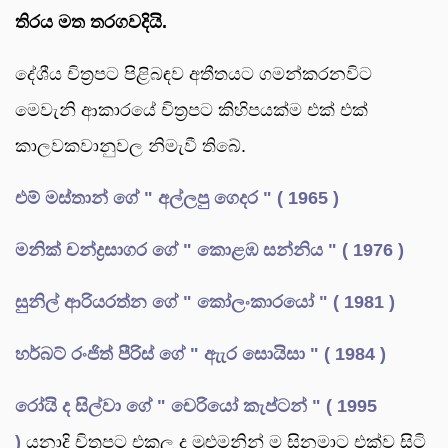
තිරය මත තරගවදියි.
දේශීය චිත්‍රපට පිළිබඳව අතීතයට ගමන්කරනවිට
මෙවැනි ආකාරයේ චිත්‍රපට කිහිපයක්ම එක් එක්
කාලවකවානුවල නිමැවී තිබේ.
එම් මස්තාන් ගේ " අල්ලපු ගෙදර " ( 1965 )
මනික් චන්ද්‍රසාගර ගේ " කොළඹ සන්නිය " ( 1976 )
සුනිල් ආරියරත්න ගේ " කෝලංකාරයෝ " ( 1981 )
හර්බට් රංජිත් පීරිස් ගේ " ඇැර සොයිසා " ( 1984 )
රෝයි ද සිල්වා ගේ " චෙරියෝ කැප්ටන් " ( 1995
)
යනාදි චිත්‍රපට එකල ද මුළුමනින් ම සිනමාට එක්ව සිටි