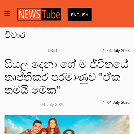
විචාර
විචාර
04 July 2026
සියලු දෙනා ගේ ම ජීවිතයේ
තෘප්තිකර පරමාණුව "ඒක
තමයි මේක"
04 July 2026
04 July 2026