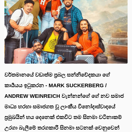
වර්තමානයේ වඩාත්ම ප්‍රබල සන්නිවේදකයා ගේ
කාර්‍යයය ඉටුකරන - MARK SUCKERBERG /
ANDREW WEINREICH වැන්නන්ගේ ගේ නව සමාජ
මාධ්‍ය හරහා සමාජගත වූ ලාංකීය විනෝදාස්වාදයේ
ප්‍රමුඛයින් හය දෙනෙක් එකවිට තම සිනමා වටිනාකම්
උරගා බැලීමේ තරගකාරී සිනමා සටනක් වෙනුවෙන්