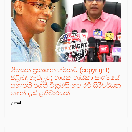
ගීතයක ප්‍රකාශන හිමිකම (copyright)
පිළිබඳ ගැටලුව; ගායක ගායිකා සංගමයේ
සභාපති ජගත් වික්‍රමසිංහට රවී සිරිවර්ධන
ගෙන් දැඩි ප්‍රතිචාරයක්
yumal