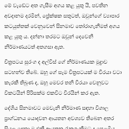
මේ වැඩේට අත ගැසීම අගය කළ යුතු යි, පවතින
අවදානම දරමින්, ප්‍රේක්ෂක සතුටත්, ඔවුන්ගේ ව්‍යාපාර
කටයුත්තක් වෙනුවෙන් සිනමාව තෝරාගැනීමත් අගය
කළ යුතු ය. දන්නා තරමට ඔවුන් දෙවෙනි
නිර්මාණයටත් අතගසා ඇත.
චිත්‍රපටය සුරංග ද අල්විස් ගේ නිර්මාණයක මුද්‍රාව
සටහන්ව තිබේ. ඔහු ගේ සෑම චිත්‍රපටයක් ම වීරයා වටා
කැරකී තිබුණ ද, ඔහු මෙවර තනි වීරයා වෙනුවට
විකටයින් පිරිසක්ම එකවිට වීරයින් කර ඇත.
දේශිය සිනමාවට මෙවැනි නිර්මාණ සඳහා විශාල
ප්‍රාග්ධනය යොදවන ආයතන අවශ්‍යව තිබෙන අතර
සියලු දෙනා ම එකී ආයතන රැකගැනීමට ද පෙළඹිය