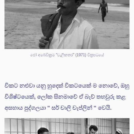
ජෝ අබේවික්‍රම ''වැලිකතර'' (1971) චිත්‍රපටයේ
විකට නළුවා යනු හුදෙක් විකටයෙක් ම නොවේ, ඔහු
විශිෂ්ටයෙක්, ලෝක සිනමාවේ ඒ බැව් තහවුරු කළ
අසහාය පුද්ගලයා " සර් චාලි චැප්ලින් " වෙයි.