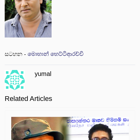
සටහන -
මොහාන් හෙට්ටිආරච්වි
yumal
Related Articles