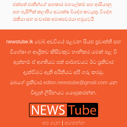
එක්සත් ජාතීන්ගේ සහකාර මහලේකම් සහ ආසියානු
සහ පැසිෆික් කලාපීය අධ්‍යක්ෂ විදේශ කටයුතු, විදේශ
රැකියා සහ සංචාරක අමාත්‍යවරයා හමුවෙයි
newstube.lk වෙබ් අඩවියේ පළවන සියළු ප්‍රවෘත්ති සහ
විශේෂාංග ආශ්‍රිතව කිසිවකුට හානිකර යමක් පළ වී
ඇත්නම් ඒ අගතියට පත් පාර්ශවයට ඊට ප්‍රතිචාර
දැක්වීමට ඇති අයිතියට අපි ගරු කරමු.
ඔබගේ ප්‍රතිචාර
editor.newstube@gmail.com
යන
විද්‍යුත් ලිපිනයට යොමුකරන්න.
අප ගැන
|
අමතන්න