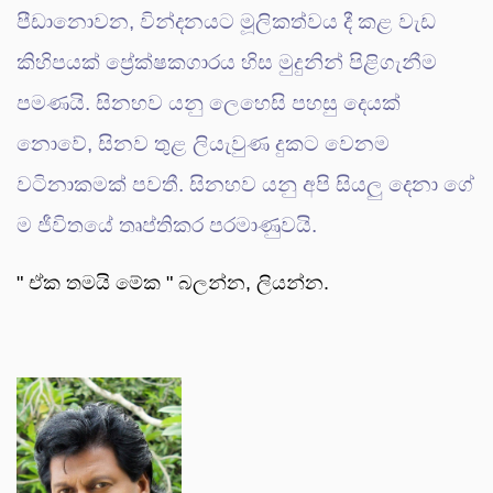
පීඩානොවන, වින්දනයට මූලිකත්වය දී කළ වැඩ
කිහිපයක් ප්‍රේක්ෂකගාරය හිස මුදුනින් පිළිගැනීම
පමණයි. සිනහව යනු ලෙහෙසි පහසු දෙයක්
නොවේ, සිනව තුළ ලියැවුණ දුකට වෙනම
වටිනාකමක් පවතී. සිනහව යනු අපි සියලු දෙනා ගේ
ම ජීවිතයේ තෘප්තිකර පරමාණුවයි.
" ඒක තමයි මේක " බලන්න, ලියන්න.