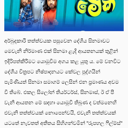
අර්බුදකාරී තත්ත්වයක පසුවෙන දේශීය සිනමාවට
මෙවැනි නිර්මාණ එක් සිනමා ළැදි ආයතනයක් තුළින්
ඉදිරිපත්කිරීමට යොමුවීම අගය කළ යුතු ය. මේ වනවිට
දේශීය චිත්‍රපට නිෂ්පාදනයට කේවල පුද්ගයින්
පැමිණියත් සිනමා සමාගම් ලෙසින් එන ප්‍රමාණය අවම
වී තිබේ. එකල සිලෝන් තියර්ටර්ස්, සිනමාස්, ඊ ඒ පී
වැනි ආයතන මේ සඳහා යොමුවී තිබුණ ද වත්මනෙහි
එවැනි තත්ත්වයක් නොපෙන්වයි, එවැනි තත්ත්වයක්
යටතේ නැවතත් අතීතය සිහිගන්වමින් "රූපහල ෆිල්ම්ස්"