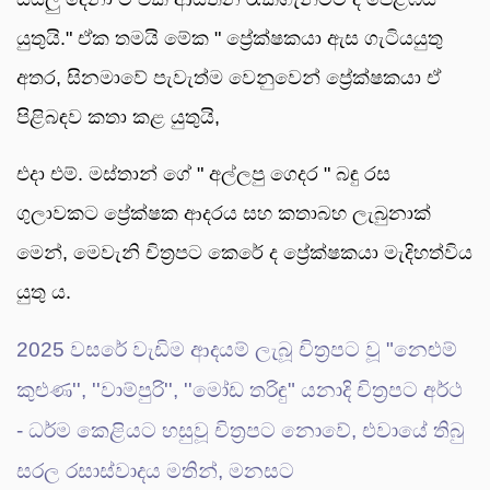
යුතුයි." ඒක තමයි මේක " ප්‍රේක්ෂකයා ඇස ගැටියයුතු
අතර, සිනමාවේ පැවැත්ම වෙනුවෙන් ප්‍රේක්ෂකයා ඒ
පිළිබඳව කතා කළ යුතුයි,
එදා එම්. මස්තාන් ගේ " අල්ලපු ගෙදර " බඳු රස
ගුලාවකට ප්‍රේක්ෂක ආදරය සහ කතාබහ ලැබුනාක්
මෙන්, මෙවැනි චිත්‍රපට කෙරේ ද ප්‍රේක්ෂකයා මැදිහත්විය
යුතු ය.
2025 වසරේ වැඩිම ආදයම් ලැබූ චිත්‍රපට වූ "නෙළුම්
කුළුණ'', ''වාම්පුරි'', ''මෝඩ තරිඳු" යනාදි චිත්‍රපට අර්ථ
- ධර්ම කෙළියට හසුවූ චිත්‍රපට නොවේ, එවායේ තිබු
සරල රසාස්වාදය මතින්, මනසට