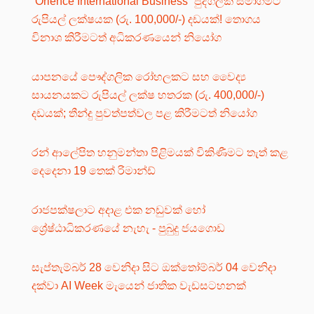
“Orience International Business” පුද්ගලික සමාගමට
රුපියල් ලක්ෂයක (රු. 100,000/-) දඩයක්! තොගය
විනාශ කිරීමටත් අධිකරණයෙන් නියෝග
යාපනයේ පෞද්ගලික රෝහලකට සහ වෛද්‍ය
සායනයකට රුපියල් ලක්ෂ හතරක (රු. 400,000/-)
දඩයක්; තීන්දු පුවත්පත්වල පළ කිරීමටත් නියෝග
රන් ආලේපිත හනුමන්තා පිළිමයක් විකිණීමට තැත් කළ
දෙදෙනා 19 තෙක් රිමාන්ඩ්
රාජපක්ෂලාට අදාළ එක නඩුවක් හෝ
ශ්‍රේෂ්ඨාධිකරණයේ නැහැ - පුබුදු ජයගොඩ
සැප්තැම්බර් 28 වෙනිදා සිට ඔක්තෝම්බර් 04 වෙනිදා
දක්වා AI Week මැයෙන් ජාතික වැඩසටහනක්