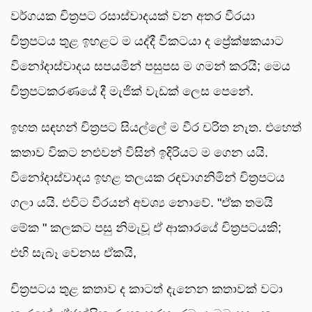
වර්ගයක චිත්‍රපට රසාස්වාදයක් වන අතර වීරයා
චිත්‍රපටය තුළ ඉහළට ම යද්දී විකටයා ද ප්‍රේක්ෂකයාට
විනෝදාස්වාදය සපයමින් පසුපස ම ගමන් කරයි; මෙය
චිත්‍රපටකරණයේ දී මැජික් වැඩක් ලෙස පෙනේ.
ඉහත සඳහන් චිත්‍රපට සියල්ලේ ම වීර චරිත නැත. එහෙත්
කතාව විකට නළුවන් විසින් ඉදිරියට ම ගෙන යයි.
විනෝදාස්වාදය ඉහළ තලයක රඳවාගනිමින් චිත්‍රපටය
ගලා යයි. එවිට වීරයන් අවශ්‍ය නොවේ. "ඒක තමයි
මේක " කලකට පසු නිමැවූ ඒ ආකාරයේ චිත්‍රපටයකි;
එහි සැබෑ වෙනස ඒකයි,
චිත්‍රපටය තුළ කතාව ද කාටත් දැනෙන කතාවක් වටා