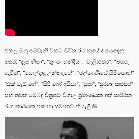
එකල ඔහු මෙවැනි විකට චරිත රංගනයේ ද යෙදෙන
අතර: ''දෑස නිසා'', ''තුං මං හන්දිය'', ''වැලිකතර'', ''බඹරු
ඇවිත්'', ''සොල්දාදු උන්නැහේ'', ''මල්දෙණියේ සිමියොන්''
''එක් ටැම් ගේ'', ''සිරි බෝ අයියා'', ''පූජා'', ''පුරහඳ කළුවර''
සහ තවත් මෙබඳු චිත්‍රපට විශාල ප්‍රමාණයක අති සාර්ථක
රංග කාර්‍යයක එක හා සමානව නියැළිණි.