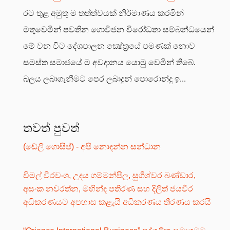
රට තුළ අමුතු ම තත්ත්වයක් නිර්මාණය කරමින්
මතුවෙමින් පවතින ගොවිජන විරෝධතා සම්බන්ධයෙන්
මේ වන විට දේශපාලන ක්‍ෂේත්‍රයේ පමණක් නොව
සමස්ත සමාජයේ ම අවදානය යොමු වෙමින් තිබේ.
බලය ලබාගැනීමට පෙර ලබාදුන් පොරොන්දු ඉ...
තවත් පුවත්
(ඩේලි ගොසිප්) - අපි නොදන්න සන්ධාන
විමල් වීරවංශ, උදය ගම්මන්පිල, සුගීශ්වර බණ්ඩාර,
අසංක නවරත්න, මහින්ද පතිරණ සහ දිලිත් ජයවීර
අධිකරණයට අපහාස කළැයි අධිකරණය තීරණය කරයි