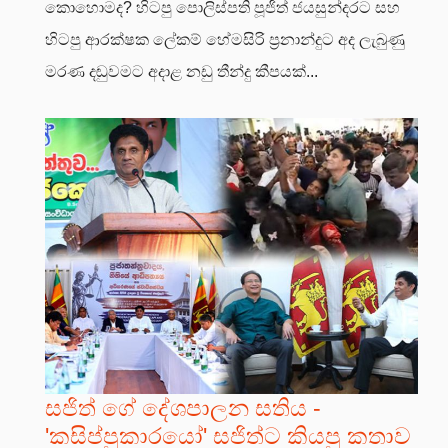
කොහොමද? හිටපු පොලිස්පති පූජිත් ජයසුන්දරට සහ
හිටපු ආරක්ෂක ලේකම් හේමසිරි ප්‍රනාන්දුට අද ලැබුණු
මරණ දඬුවමට අදාළ නඩු තීන්දු කීපයක්...
සජිත් ගේ දේශපාලන සතිය -
'කසිප්පුකාරයෝ' සජිත්ට කියපු කතාව