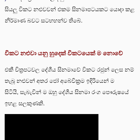
සියලු විකට නළුවවන් එකම සිනමාපටයකට යොදා කළ
නිර්මාණ බවට සටහහන්ව තිබේ.
විකට නළුවා යනු හුදෙක් විකටයෙක් ම නොවේ
එකී චිත්‍රපටවල දේශීය සිනමාවේ විකට රජුන් ලෙස නම්
තැබූ නළුවන් අතර ජෝ අබේවික්‍රම ඉදිරියෙන් ම
සිටියි, සැබැවින් ම ඔහු දේශීය සිනමා රංග පෞරුෂයේ
ඉහළ සලකුණකි.