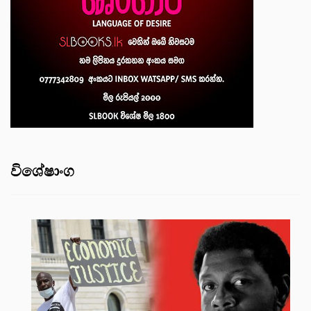
විශේෂාංග