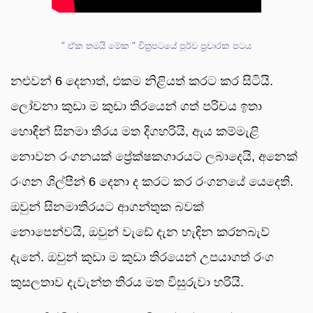
" ඒක තමයි මේක " චිත්‍රපටයේ පූර්ව ප්‍රචාරක පටය
නළුවන් 6 දෙනාත්, එකම නිළියත් කරට කර සිටියි.
ලෝචනා කුඩා ම කුඩා තිරයෙන් ගත් පරිචය ඉතා
හොඳින් සිනමා තිරය මත දිගහරියි, ඇය කම්මැළි
නොවන රංගනයක් ප්‍රේක්ෂකගාරයට ලබාදෙයි, අනෙක්
රංගන ශිල්පීන් 6 දෙනා ද කරට කර රංගනයේ යෙදෙති.
ඔවුන් සිනමාතිරයට ආගන්තුක බවක්
නොපෙන්වයි, ඔවුන් වැඩේ දැන හැඳින කරනබැව්
දැනේ. ඔවුන් කුඩා ම කුඩා තිරයෙන් උපයාගත් රංග
කුසලතාව දැවැන්ත තිරය මත විසුරුවා හරියි.