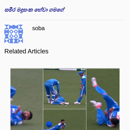
සමීර මදුසංක හේවා ගමගේ
soba
Related Articles