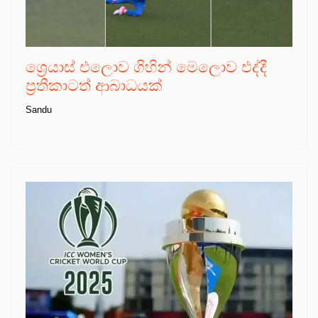
ශ්‍රෙයාස් එලොව ගිහින් මෙලොව එද්දී
ප්‍රතීකාටත් ආබාධයක්
Sandu