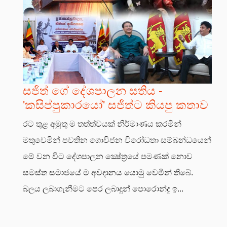
සජිත් ගේ දේශපාලන සතිය -
'කසිප්පුකාරයෝ' සජිත්ට කියපු කතාව
රට තුළ අමුතු ම තත්ත්වයක් නිර්මාණය කරමින්
මතුවෙමින් පවතින ගොවිජන විරෝධතා සම්බන්ධයෙන්
මේ වන විට දේශපාලන ක්‍ෂේත්‍රයේ පමණක් නොව
සමස්ත සමාජයේ ම අවදානය යොමු වෙමින් තිබේ.
බලය ලබාගැනීමට පෙර ලබාදුන් පොරොන්දු ඉ...