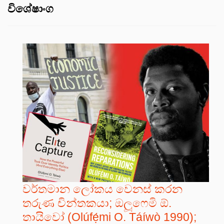
විශේෂාංග
වර්තමාන ලෝකය වෙනස් කරන
තරුණ චින්තකයා; ඔලූෆෙමි ඕ.
තායිවෝ (Olúfẹ́mi O. Táíwò 1990);