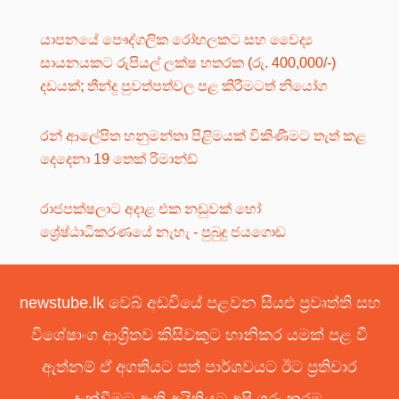
යාපනයේ පෞද්ගලික රෝහලකට සහ වෛද්‍ය
සායනයකට රුපියල් ලක්ෂ හතරක (රු. 400,000/-)
දඩයක්; තීන්දු පුවත්පත්වල පළ කිරීමටත් නියෝග
රන් ආලේපිත හනුමන්තා පිළිමයක් විකිණීමට තැත් කළ
දෙදෙනා 19 තෙක් රිමාන්ඩ්
රාජපක්ෂලාට අදාළ එක නඩුවක් හෝ
ශ්‍රේෂ්ඨාධිකරණයේ නැහැ - පුබුදු ජයගොඩ
newstube.lk වෙබ් අඩවියේ පළවන සියළු ප්‍රවෘත්ති සහ
විශේෂාංග ආශ්‍රිතව කිසිවකුට හානිකර යමක් පළ වී
ඇත්නම් ඒ අගතියට පත් පාර්ශවයට ඊට ප්‍රතිචාර