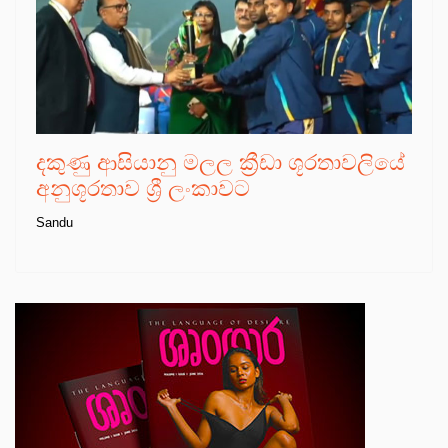
දකුණු ආසියානු මලල ක්‍රීඩා ශූරතාවලියේ
අනුශූරතාව ශ්‍රී ලංකාවට
Sandu