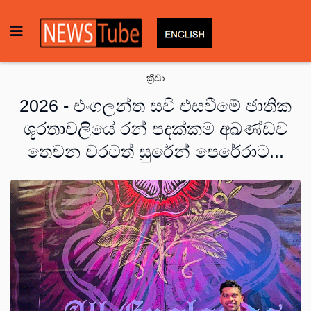
ක්‍රීඩා
2026 - එංගලන්ත සවි එසවීමේ ජාතික
ශූරතාවලියේ රන් පදක්කම අඛණ්ඩව
තෙවන වරටත් සුරේන් පෙරේරාට...