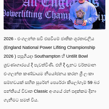
2026 - එංගලන්ත සවි එසවීමේ ජාතික ශූරතාවලිය
(England National Power Lifiting Championship
2026 ) පසුගියදා Southampton හි Untilit Bowl
ශ්‍රවණාගාරයේ දී පැවත්විණි. එහි දී දැනට වර්තමාන
එංගලන්ත කණ්ඩායම නියෝජනය කරන ශ්‍රී ලංකා
සම්භවයක් සහිත සුරේන් පෙරේරා කිලෝගෑම් 59 බර
පන්තියේ විවෘත Classic අංශයේ රන් පදක්කම දිනා
ගැනීමට සමත් විය.