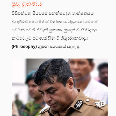
ප්‍රභූ ග්‍රහණය
විසිඑක්වන සියවසේ සන්නිවේදන තාක්ෂණයේ
දියුණුවත් සමග මිනිස් චින්තනය ශීඝ්‍රයෙන් වෙනස්
වෙමින් පවතී. එවැනි යුගයක, හුදෙක් විශ්වවිද්‍යාල
කාමරවලට පමණක් සීමා වී තිබූ දර්ශනවාදය
(Philosophy)
නූතන සමාජයේ සැබෑ ප්‍ර...