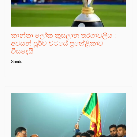
කාන්තා ලෝක කුසලාන තරගාවලිය :
අවසන් පූර්ව වටයේ ප්‍රහේළිකාව
විසඳෙයි
Sandu