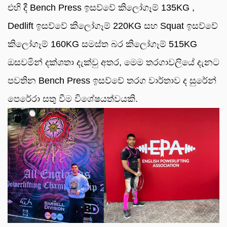
එහි දී Bench Press ඉසව්වේ කිලෝගෑම් 135KG ,
Dedlift ඉසව්වේ කිලෝගෑම් 220KG සහ Squat ඉසව්වේ
කිලෝගෑම් 160KG සමස්ත බර කිලෝගෑම් 515KG
ඔසවමින් දක්ශතා දැක්වු අතර, මෙම තරගාවලියේ දැනට
පවතින Bench Press ඉසව්වේ තරග වාර්තාව ද සුරේන්
පෙරේරා සතු වීම විශේෂයත්වයකි.