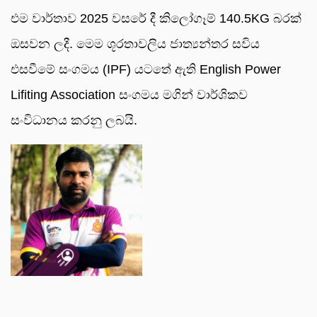
එම වාර්තාව 2025 වසරේ දී කිලෝගෑම් 140.5KG බරක්
ඔසවන ලදී. මෙම ශූරතාවලිය ජාත්‍යන්තර සවිය
එසවීමේ සංගමය (IPF) යටතේ ඇති English Power
Lifiting Association සංගමය මගින් වාර්ශිකව
සංවිධානය කරනු ලබයි.