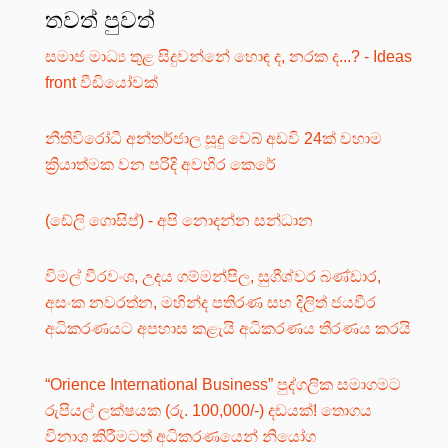
තවත් පුවත්
සමාජ මාධ්‍ය තුළ සිදුවන්නේ හොඳ ද, නරක ද...? - Ideas
front වීඩියෝවක්
නීතිවිරෝධී අන්තර්ජාල සූදු වෙබ් අඩවි 24ක් වහාම
ක්‍රියාත්මක වන පරිදි අවහිර කෙරේ
(ඩේලි ගොසිප්) - අපි නොදන්න සන්ධාන
විමල් වීරවංශ, උදය ගම්මන්පිල, සුගීශ්වර බණ්ඩාර,
අසංක නවරත්න, මහින්ද පතිරණ සහ දිලිත් ජයවීර
අධිකරණයට අපහාස කළැයි අධිකරණය තීරණය කරයි
“Orience International Business” පුද්ගලික සමාගමට
රුපියල් ලක්ෂයක (රු. 100,000/-) දඩයක්! තොගය
විනාශ කිරීමටත් අධිකරණයෙන් නියෝග