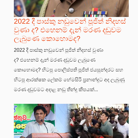
2022 දී පාස්කු නඩුවෙන් පූජිත් නිදහස්
වුණා ද? එහෙනම් දැන් මරණ දඬුවම
ලැබුණෙ කොහොමද?
2022 දී පාස්කු නඩුවෙන් පූජිත් නිදහස් වුණා
ද? එහෙනම් දැන් මරණ දඬුවම ලැබුණෙ
කොහොමද? හිටපු පොලිස්පති පූජිත් ජයසුන්දරට සහ
හිටපු ආරක්ෂක ලේකම් හේමසිරි ප්‍රනාන්දුට අද ලැබුණු
මරණ දඬුවමට අදාළ නඩු තීන්දු කීපයක්...