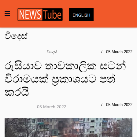
විදෙස්
විදෙස්
05 March 2022
රුසියාව තාවකාලික සටන්
විරාමයක් ප්‍රකාශයට පත්
කරයි
05 March 2022
05 March 2022