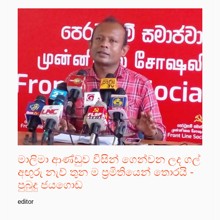
මාලිමා ආණ්ඩුව විසින් ගෙන්වන ලද ගල්
අඟුරු නැව් තුන ම ප්‍රමිතියෙන් තොරයි -
පුබුදු ජයගොඩ
editor