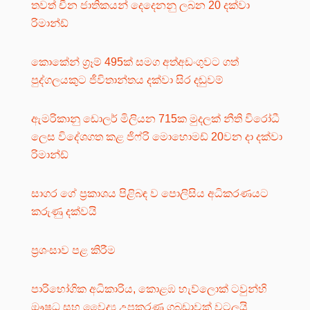
තවත් චීන ජාතිකයන් දෙදෙනනු ලබන 20 දක්වා
රිමාන්ඩ්
කොකේන් ග්‍රෑම් 495ක් සමග අත්අඩංගුවට ගත්
පුද්ගලයකුට ජීවිතාන්තය දක්වා සිර දඬුවම්
ඇමරිකානු ඩොලර් මිලියන 715ක මුදලක් නීති විරෝධී
ලෙස විදේශගත කළ ජිෆ්රි මොහොමඩ් 20වන දා දක්වා
රිමාන්ඩ්
සාගර ගේ ප්‍රකාශය පිළිබඳ ව පොලිසිය අධිකරණයට
කරුණු දක්වයි
ප්‍රශංසාව පළ කිරීම
පාරිභෝගික අධිකාරිය, කොළඹ හැව්ලොක් ටවුන්හි
ඖෂධ සහ වෛද්‍ය උපකරණ ගබඩාවක් වටලයි