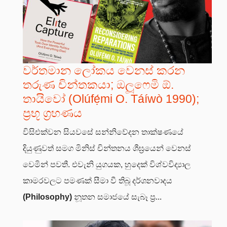
වර්තමාන ලෝකය වෙනස් කරන
තරුණ චින්තකයා; ඔලූෆෙමි ඕ.
තායිවෝ (Olúfẹ́mi O. Táíwò 1990);
ප්‍රභූ ග්‍රහණය
විසිඑක්වන සියවසේ සන්නිවේදන තාක්ෂණයේ
දියුණුවත් සමග මිනිස් චින්තනය ශීඝ්‍රයෙන් වෙනස්
වෙමින් පවතී. එවැනි යුගයක, හුදෙක් විශ්වවිද්‍යාල
කාමරවලට පමණක් සීමා වී තිබූ දර්ශනවාදය
(Philosophy)
නූතන සමාජයේ සැබෑ ප්‍ර...