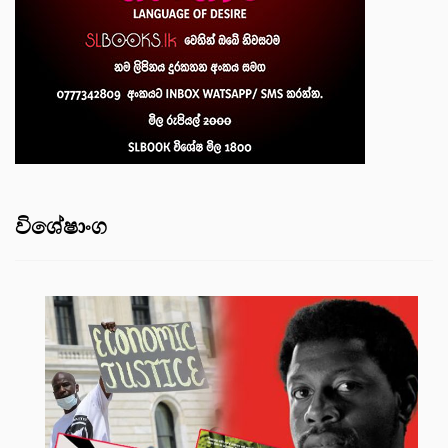
විශේෂාංග