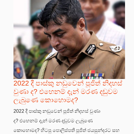
2022 දී පාස්කු නඩුවෙන් පූජිත් නිදහස්
වුණා ද? එහෙනම් දැන් මරණ දඬුවම
ලැබුණෙ කොහොමද?
2022 දී පාස්කු නඩුවෙන් පූජිත් නිදහස් වුණා
ද? එහෙනම් දැන් මරණ දඬුවම ලැබුණෙ
කොහොමද? හිටපු පොලිස්පති පූජිත් ජයසුන්දරට සහ