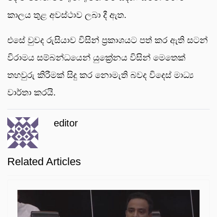
කාලය තුළ අවස්ථාව ලබා දී ඇත.
එසේ වුවද රුසියාව විසින් ප්‍රකාශයට පත් කර ඇති සටන්
විරාමය සම්බන්ධයෙන් යුක්‍රේනය විසින් මෙතෙක්
තහවුරු කිරීමක් සිදු කර නොමැති බවද විදෙස් මාධ්‍ය
වාර්තා කරයි.
editor
Related Articles