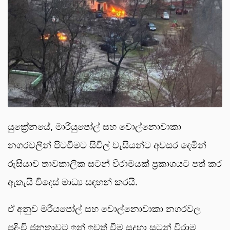
යුක්‍රේනයේ, මාරියුපෝල් සහ වොල්නොවාකා
නගරවලින් පිටවීමට සිවිල් වැසියන්ට අවසර දෙමින්
රුසියාව තාවකාලික සටන් විරාමයක් ප්‍රකාශයට පත් කර
ඇතැයි විදෙස් මාධ්‍ය සඳහන් කරයි.
ඒ අනුව මරියපෝල් සහ වොල්නොවාකා නගරවල
පදිංචි ජනතාවට ඉන් ඉවත් වීම සදහා සටන් විරාම