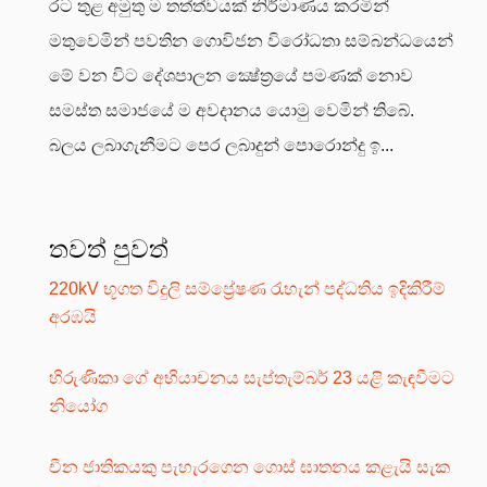
රට තුළ අමුතු ම තත්ත්වයක් නිර්මාණය කරමින්
මතුවෙමින් පවතින ගොවිජන විරෝධතා සම්බන්ධයෙන්
මේ වන විට දේශපාලන ක්‍ෂේත්‍රයේ පමණක් නොව
සමස්ත සමාජයේ ම අවදානය යොමු වෙමින් තිබේ.
බලය ලබාගැනීමට පෙර ලබාදුන් පොරොන්දු ඉ...
තවත් පුවත්
220kV භූගත විදුලි සම්ප්‍රේෂණ රැහැන් පද්ධතිය ඉදිකිරීම්
අරඹයි
හිරුණිකා ගේ අභියාචනය සැප්තැම්බර් 23 යළි කැඳවීමට
නියෝග
චීන ජාතිකයකු පැහැරගෙන ගොස් ඝාතනය කළැයි සැක