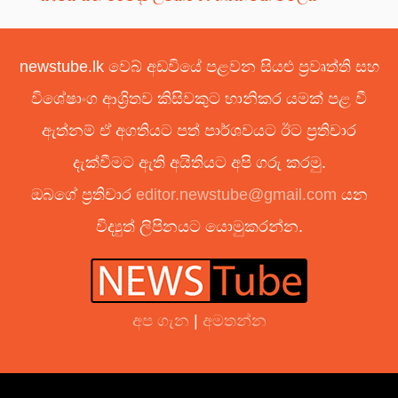
newstube.lk වෙබ් අඩවියේ පළවන සියළු ප්‍රවෘත්ති සහ
විශේෂාංග ආශ්‍රිතව කිසිවකුට හානිකර යමක් පළ වී
ඇත්නම් ඒ අගතියට පත් පාර්ශවයට ඊට ප්‍රතිචාර
දැක්වීමට ඇති අයිතියට අපි ගරු කරමු.
ඔබගේ ප්‍රතිචාර
editor.newstube@gmail.com
යන
විද්‍යුත් ලිපිනයට යොමුකරන්න.
අප ගැන
|
අමතන්න