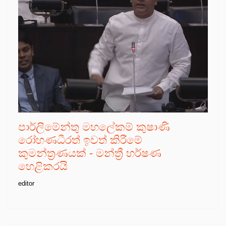
පාර්ලිමේන්තු මහලේකම් කුෂාණි
රෝහණධීරත් ඉවත් කිරීමේ
කුමන්ත්‍රණයක් - මන්ත්‍රී හර්ෂණ
හෙළිකරයි
editor