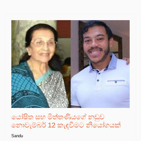
යෝෂිත සහ මිත්තණියගේ නඩුව
නොවැම්බර් 12 කැඳවීමට නියෝගයක්
Sandu