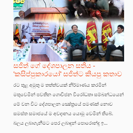
සජිත් ගේ දේශපාලන සතිය -
'කසිප්පුකාරයෝ' සජිත්ට කියපු කතාව
රට තුළ අමුතු ම තත්ත්වයක් නිර්මාණය කරමින්
මතුවෙමින් පවතින ගොවිජන විරෝධතා සම්බන්ධයෙන්
මේ වන විට දේශපාලන ක්‍ෂේත්‍රයේ පමණක් නොව
සමස්ත සමාජයේ ම අවදානය යොමු වෙමින් තිබේ.
බලය ලබාගැනීමට පෙර ලබාදුන් පොරොන්දු ඉ...