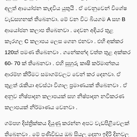
අලුත් ආයෝජන කැඳවිය යුතුයි . ඒ වෙනුවෙන් විශේෂ
වැඩසහනක් තිබෙනවා. මේ වන විට බියගම A සහ B
ආයෝජන කලාප තිබෙනවා . දෙවන අදියර තුළ
කෑරගල C කලාපය ලෙස ගෙන එනවා . එහි අක්කර
120ක් පමණ තිබෙනවා . ගනේකන්ද වත්ත තුළ අක්කර
60- 70 ක් තිබෙනවා . එහි සුහුරු කෘෂි කර්මාන්තය
ආරම්භ කිරීමට සමාගම්වලට වෙන් කර දෙනවා. ඒ
තුළත් රැකියා අවස්ථා විශාල ප්‍රමාණයක් තිබෙනවා . ඒ
අනුව නිෂ්පාදන කලාපයක් සහ නිෂ්පාදන නවීකරණ
කලාපයක් නිර්මාණය වෙනවා .
ගම්පහ දිස්ත්‍රික්කය දියුණු කරන්න අපට වැඩපිළිවෙලක්
තිබෙනවා . මේ පණිවිඩය ඔබ සියලු දෙනා ඉදිරි දිනවල