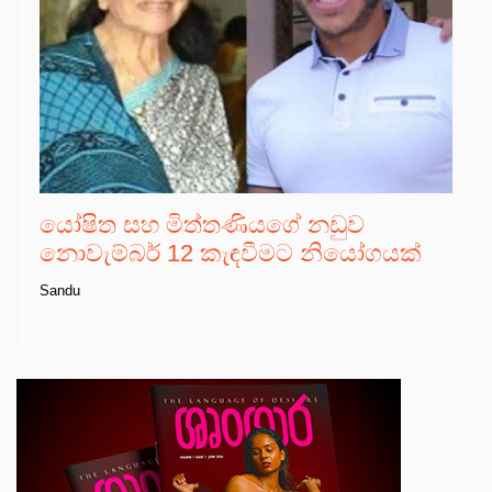
යෝෂිත සහ මිත්තණියගේ නඩුව
නොවැම්බර් 12 කැඳවීමට නියෝගයක්
Sandu