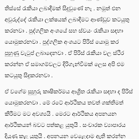
තිස්සේ රැකියා ලබාදීමක් සිදුවුණේ නෑ . නමුත් එන
අවුරුද්දේ රැකියා ලක්ෂයක් ලබාදීමට ආණ්ඩුව කටයුතු
කරනවා . පුද්ගලික අංශයේ සහ ස්වයං රැකියා සඳහා
යොමුකරනවා . පුද්ගලික අංශයට පිරිස් යොමු කර
පුහුණු වැටුප් ලබාදෙනවා . ඒ පිරිස් රැකියා වල ස්ථිර
කරන්න ඒ සමාගම්වලට දිරිගැන්වීමක් ලෙස අපි එම
කටයුතු සිදුකරනවා .
ඒ වගේම සුහුරු කෘෂිකර්මය ආශ්‍රිත රැකියා සඳහා ද පිරිස්
යොමුකරනවා . මේ රටේ ආර්ථිකය තවත් ශක්තිමත්
කිරීමට මට අවශ්‍යයි . මෙරට ආර්ථිකය අපනයන
ආර්ථිකයන් බවට පත්කළ යුතුයි . සංචාරක ව්‍යාපාරය
දියුණු කළ යුතුයි . අපනයන වෙළෙදාම ඇති කරන්න