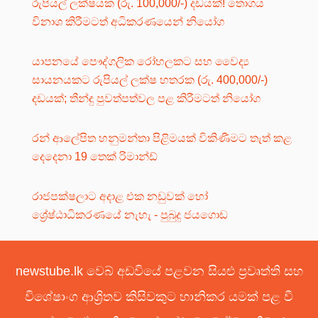
රුපියල් ලක්ෂයක (රු. 100,000/-) දඩයක්! තොගය
විනාශ කිරීමටත් අධිකරණයෙන් නියෝග
යාපනයේ පෞද්ගලික රෝහලකට සහ වෛද්‍ය
සායනයකට රුපියල් ලක්ෂ හතරක (රු. 400,000/-)
දඩයක්; තීන්දු පුවත්පත්වල පළ කිරීමටත් නියෝග
රන් ආලේපිත හනුමන්තා පිළිමයක් විකිණීමට තැත් කළ
දෙදෙනා 19 තෙක් රිමාන්ඩ්
රාජපක්ෂලාට අදාළ එක නඩුවක් හෝ
ශ්‍රේෂ්ඨාධිකරණයේ නැහැ - පුබුදු ජයගොඩ
newstube.lk වෙබ් අඩවියේ පළවන සියළු ප්‍රවෘත්ති සහ
විශේෂාංග ආශ්‍රිතව කිසිවකුට හානිකර යමක් පළ වී