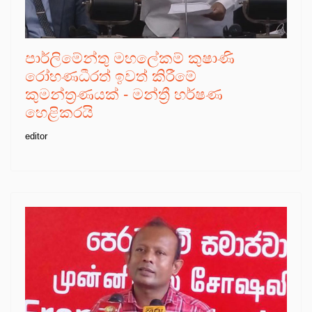
පාර්ලිමේන්තු මහලේකම් කුෂාණි
රෝහණධීරත් ඉවත් කිරීමේ
කුමන්ත්‍රණයක් - මන්ත්‍රී හර්ෂණ
හෙළිකරයි
editor