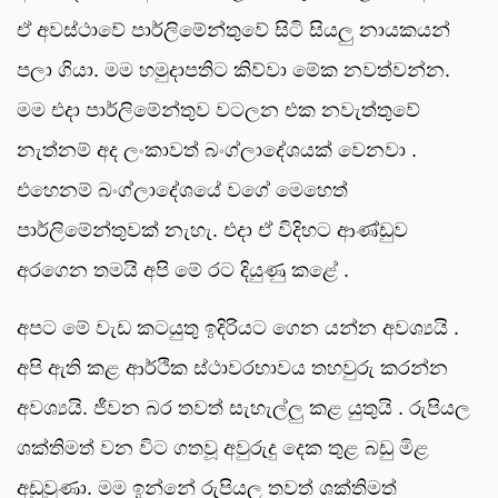
ඒ අවස්ථාවේ පාර්ලිමේන්තුවේ සිටි සියලු නායකයන්
පලා ගියා. මම හමුදාපතිට කිව්වා මේක නවත්වන්න.
මම එදා පාර්ලිමේන්තුව වටලන එක නවැත්තුවේ
නැත්නම් අද ලංකාවත් බංග්ලාදේශයක් වෙනවා .
එහෙනම් බංග්ලාදේශයේ වගේ මෙහෙත්
පාර්ලිමේන්තුවක් නැහැ. එදා ඒ විදිහට ආණ්ඩුව
අරගෙන තමයි අපි මේ රට දියුණු කළේ .
අපට මේ වැඩ කටයුතු ඉදිරියට ගෙන යන්න අවශ්‍යයි .
අපි ඇති කළ ආර්ථික ස්ථාවරභාවය තහවුරු කරන්න
අවශ්‍යයි. ජීවන බර තවත් සැහැල්ලු කළ යුතුයි . රුපියල
ශක්තිමත් වන විට ගතවූ අවුරුදු දෙක තුළ බඩු මිළ
අඩුවුණා. මම ඉන්නේ රුපියල තවත් ශක්තිමත්