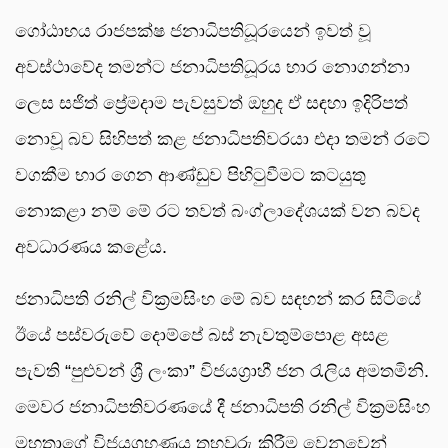
ගෝඨාභය රාජපක්ෂ ජනාධිපතිධූරයෙන් ඉවත් වූ
අවස්ථාවේද තමන්ට ජනාධිපතිධූරය භාර නොගන්නා
ලෙස සජිත් ප්‍රේමදාම පැවසුවත් ඔහුද ඒ සඳහා ඉදිරිපත්
නොවූ බව සිහිපත් කළ ජනාධිපතිවරයා එදා තමන් රටේ
වගකීම භාර ගෙන ආණ්ඩුව පිහිටුවීමට කටයුතු
නොකළා නම් මේ රට තවත් බංග්ලාදේශයක් වන බවද
අවධාරණය කළේය.
ජනාධිපති රනිල් වික්‍රමසිංහ මේ බව සඳහන් කර සිටියේ
ඊයේ පස්වරුවේ දොම්පේ බස් නැවතුම්පොළ අසළ
පැවති “පුළුවන් ශ්‍රී ලංකා” විජයග්‍රාහී ජන රැලිය අමතමිනි.
මෙවර ජනාධිපතිවරණයේ දී ජනාධිපති රනිල් වික්‍රමසිංහ
මහතාගේ විජයග්‍රහණය තහවුරු කිරීම වෙනුවෙන්