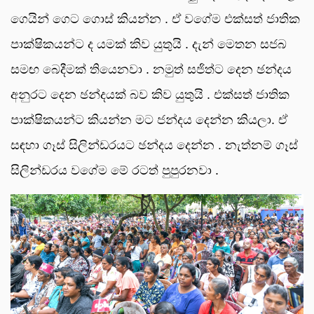
ගෙයින් ගෙට ගොස් කියන්න . ඒ වගේම එක්සත් ජාතික
පාක්ෂිකයන්ට ද යමක් කිව යුතුයි . දැන් මෙතන සජබ
සමඟ බෙදීමක් තියෙනවා . නමුත් සජිත්ට දෙන ඡන්දය
අනුරට දෙන ඡන්දයක් බව කිව යුතුයි . එක්සත් ජාතික
පාක්ෂිකයන්ට කියන්න මට ජන්දය දෙන්න කියලා. ඒ
සඳහා ගෑස් සිලින්ඩරයට ඡන්දය දෙන්න . නැත්නම් ගෑස්
සිලින්ඩරය වගේම මේ රටත් පුපුරනවා .