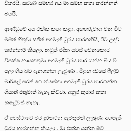
විතරයි. සජබේ සමහර අය මා සමඟ කතා කරන්නත්
බයයි.
ආණ්ඩුවේ අය එක්ක කතා කළා. අඟහරුවාදා වන විට
මමත් හිතුවා සජිත් අගමැති ධූරය භාරගනියි, ඊට උදව්
කරන්නම් කියලා. නමුත් එදින සවස් වෙනකොට
විපක්ෂ නායකතුමා අගමැති ධූරය භාර ගන්න බිය වී
පලා ගිය බව දැනගන්න ලැබුණා . ඊළඟ දවසේ ෆීල්ඩ්
මාර්ෂල් සරත් ෆොන්සේකා අගමැති ධූරය භාරගන්න
ගියාත් එතුමාත් බැහැ කිව්වා. අනුර කුමාර කතා
කළේවත් නැහැ.
ඒ අවස්ථාවේ මට දුරකථන ඇමතුමක් ලැබුණා අගමැති
ධූරය භාරගන්න කියලා . මා එක්ක යන්න මට