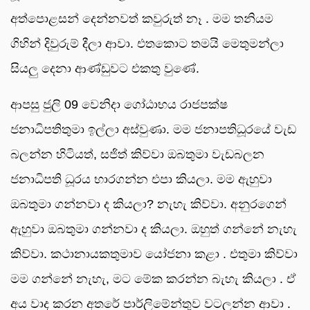
අත්පොළසන් දෙන්නවත් කවුරුත් නෑ . මම තනියම
ගිහින් දිවුරුම් දීලා ආවා. එතකොට තමයි මෙතුමන්ලා
සියලු දෙනා ආණ්ඩුවට එකතු වුණේ.
ආපසු ජුලි 09 වෙනිදා ගෝඨාභය රාජපක්ෂ
ජනාධිපතිතුමා ඉල්ලා අස්වු‍ණා. මම ජනාපතිධූරයේ වැඩ
බලන්න හිටියත්, සජිත් කිව්වා ඔබතුමා වැඩබලන
ජනාධිපති ධූරය භාරගන්න එපා කියලා. මම ඇහුවා
ඔබතුමා ගන්නවා ද කියලා? නැහැ කිව්වා. අනුරගෙන්
ඇහුවා ඔබතුමා ගන්නවා ද කියලා. ඔහුත් ගන්නේ නැහැ
කිව්වා. කථානායකතුමාව යෝජනා කළා . එතුමා කිව්වා
මම ගන්නේ නැහැ, මට මේක කරන්න බැහැ කියලා . ඒ
අය වාද කරන අතරේ පාර්ලිමේන්තුව වටලන්න ආවා .