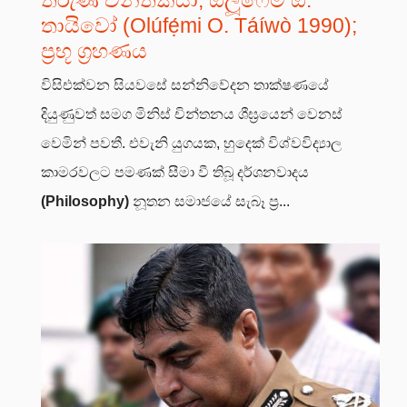
තායිවෝ (Olúfẹ́mi O. Táíwò 1990);
ප්‍රභූ ග්‍රහණය
විසිඑක්වන සියවසේ සන්නිවේදන තාක්ෂණයේ
දියුණුවත් සමග මිනිස් චින්තනය ශීඝ්‍රයෙන් වෙනස්
වෙමින් පවතී. එවැනි යුගයක, හුදෙක් විශ්වවිද්‍යාල
කාමරවලට පමණක් සීමා වී තිබූ දර්ශනවාදය
(Philosophy)
නූතන සමාජයේ සැබෑ ප්‍ර...