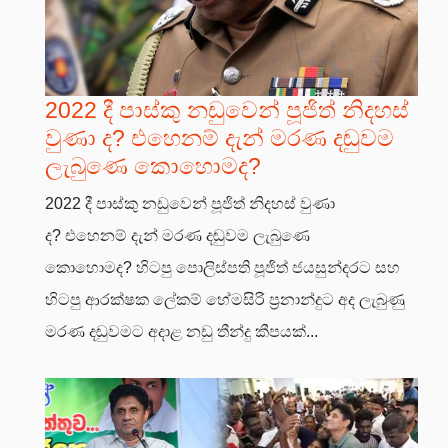
2022 දී පාස්කු නඩුවෙන් පූජිත් නිදහස්
වුණා ද? එහෙනම් දැන් මරණ දඬුවම
ලැබුණෙ කොහොමද?
2022 දී පාස්කු නඩුවෙන් පූජිත් නිදහස් වුණා
ද? එහෙනම් දැන් මරණ දඬුවම ලැබුණෙ
කොහොමද? හිටපු පොලිස්පති පූජිත් ජයසුන්දරට සහ
හිටපු ආරක්ෂක ලේකම් හේමසිරි ප්‍රනාන්දුට අද ලැබුණු
මරණ දඬුවමට අදාළ නඩු තීන්දු කීපයක්...