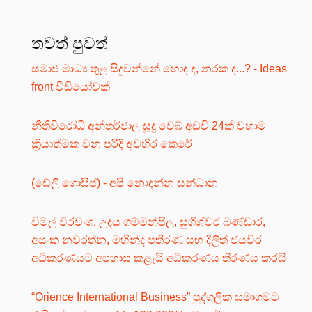
තවත් පුවත්
සමාජ මාධ්‍ය තුළ සිදුවන්නේ හොඳ ද, නරක ද...? - Ideas
front වීඩියෝවක්
නීතිවිරෝධී අන්තර්ජාල සූදු වෙබ් අඩවි 24ක් වහාම
ක්‍රියාත්මක වන පරිදි අවහිර කෙරේ
(ඩේලි ගොසිප්) - අපි නොදන්න සන්ධාන
විමල් වීරවංශ, උදය ගම්මන්පිල, සුගීශ්වර බණ්ඩාර,
අසංක නවරත්න, මහින්ද පතිරණ සහ දිලිත් ජයවීර
අධිකරණයට අපහාස කළැයි අධිකරණය තීරණය කරයි
“Orience International Business” පුද්ගලික සමාගමට