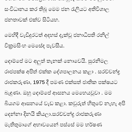
සංවිධානය කර තිබූ මෙම ජන රැලියට අතිවිශාල
ජනතාවක් එක්ව සිටියහ.
මෙහිදී වැඩිදුරටත් අදහස් දැක්වූ ජනාධිපති රනිල්
වික්‍රමසිංහ මෙසේද පැවසීය.
දොම්පේ මට අලුත් තැනක් නොවෙයි. සුරනිමල
රාජපක්ෂ අපිත් එක්ක දේශපාලනය කළා . සරච්චන්ද්‍ර
රාජකරුණා, 1975 දී පමණ එක්සත් ජාතික පක්ෂයට
බැඳුණා. ඔහු දොම්පේ ආසනය මෙහෙයවූවා . මම
බියගම ආසනයේ වැඩ කළා. කවුරුත් හිතුවේ නැහැ අපි
දෙන්නා දිනයි කියලා.සරච්චන්ද්‍ර රාජකරුණා
මැතිතුමාගේ අභාවයෙන් පස්සේ මම හර්ෂණ