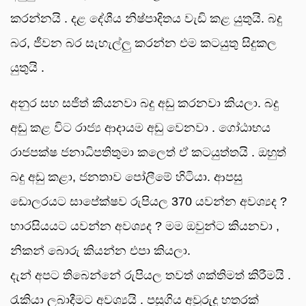
කරන්නයි . දළ දේශීය නිෂ්පාදිතය වැඩි කළ යුතුයි. බදු
බර, ජීවන බර සැහැල්ලු කරන්න එම කටයුතු සිදුකල
යුතුයි .
අනුර සහ සජිත් කියනවා බදු අඩු කරනවා කියලා. බදු
අඩු කළ විට රාජ්‍ය ආදායම අඩු වෙනවා . ගෝඨාභය
රාජපක්ෂ ජනාධිපතිතුමා කලෙත් ඒ කටයුත්තයි . ඔහුත්
බදු අඩු කළා, ජනතාව පෝලීමේ හිටියා. ආපසු
ඩොලරයට සාපේක්ෂව රුපියල 370 යවන්න අවශ්‍යද ?
හාරසියයට යවන්න අවශ්‍යද ? මම ඔවුන්ට කියනවා ,
නිකන් බොරු කියන්න එපා කියලා.
දැන් අපට තිබෙන්නේ රුපියල තවත් ශක්තිමත් කිරීමයි .
රැකියා ලබාදීමට අවශ්‍යයි . පසුගිය අවුරුදු හතරක්