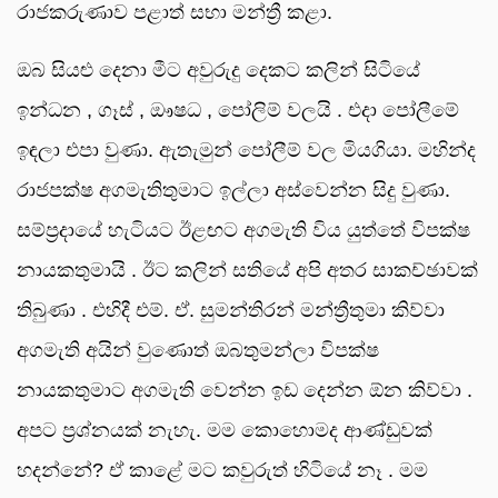
රාජකරුණාව පළාත් සභා මන්ත්‍රී කළා.
ඔබ සියළු දෙනා මීට අවුරුදු දෙකට කලින් සිටියේ
ඉන්ධන , ගෑස් , ඖෂධ , පෝලිම් වලයි . එදා පෝලීමේ
ඉඳලා එපා වුණා. ඇතැමුන් පෝලීම් වල මියගියා. මහින්ද
රාජපක්ෂ අගමැතිතුමාට ඉල්ලා අස්වෙන්න සිදු වුණා.
සම්ප්‍රදායේ හැටියට ඊළඟට අගමැති විය යුත්තේ විපක්ෂ
නායකතුමායි . ඊට කලින් සතියේ අපි අතර සාකච්ඡාවක්
තිබුණා . එහිදී එම්. ඒ. සුමන්තිරන් මන්ත්‍රීතුමා කිව්වා
අගමැති අයින් වුණොත් ඔබතුමන්ලා විපක්ෂ
නායකතුමාට අගමැති වෙන්න ඉඩ දෙන්න ඕන කිව්වා .
අපට ප්‍රශ්නයක් නැහැ. මම කොහොමද ආණ්ඩුවක්
හදන්නේ? ඒ කාළේ මට කවුරුත් හිටියේ නෑ . මම