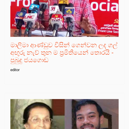
මාලිමා ආණ්ඩුව විසින් ගෙන්වන ලද ගල්
අඟුරු නැව් තුන ම ප්‍රමිතියෙන් තොරයි -
පුබුදු ජයගොඩ
editor