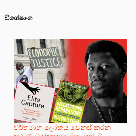
විශේෂාංග
වර්තමාන ලෝකය වෙනස් කරන
තරුණ චින්තකයා; ඔලූෆෙමි ඕ.