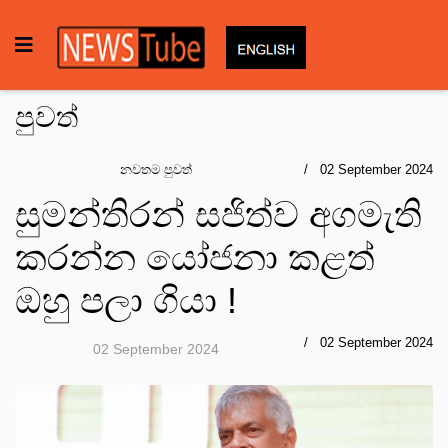
පුවත්
නවතම පුවත්
02 September 2024
සුමන්තිරන් සජිත්ව අගමැති
කරන්න යෝජනා කළත්
ඔහු පලා ගියා !
02 September 2024
02 September 2024