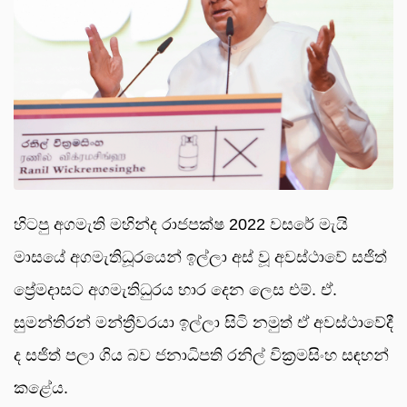
හිටපු අගමැති මහින්ද රාජපක්ෂ 2022 වසරේ මැයි
මාසයේ අගමැතිධූරයෙන් ඉල්ලා අස් වූ අවස්ථාවේ සජිත්
ප්‍රේමදාසට අගමැතිධුරය භාර දෙන ලෙස එම්. ඒ.
සුමන්තිරන් මන්ත්‍රීවරයා ඉල්ලා සිටි නමුත් ඒ අවස්ථාවේදී
ද සජිත් පලා ගිය බව ජනාධිපති රනිල් වික්‍රමසිංහ සඳහන්
කළේය.