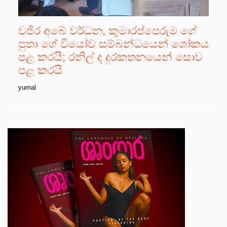
වජිර අබේ වර්ධන, කුමාරප්පෙරුම ගේ
පුතා ගේ වියෝව සම්බන්ධයෙන් ශෝකය
පළ කරයි; රනිල් ද දුරකතනයෙන් සොව
පළ කරයි
yumal