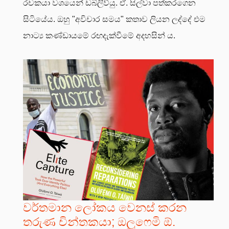
රචකයා වශයෙන් ඩබ්ලිව්යු. ඒ. සිල්වා පත්කරගෙන
සිටියේය. ඔහු "අවිචාර සමය" කතාව ලියන ලද්දේ එම
නාට්‍ය කණ්ඩායමේ රඟදැක්වීමේ අදහසින් ය.
වර්තමාන ලෝකය වෙනස් කරන
තරුණ චින්තකයා; ඔලූෆෙමි ඕ.