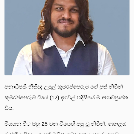
ජනාධිපති නීතිඥ උපුල් කුමරප්පෙරුම ගේ පුත් නිවින්
කුමරප්පෙරුම ඊයේ (12) දහවල් හදිසියේ ම අභාවප්‍රාප්ත
විය.
මියයන විට ඔහු 25 වන වියෙහි පසු වූ නිවින්, කොළඹ