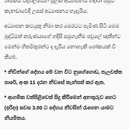
රාජකීය විද්‍යාලයෙන් මූලික අධ්‍යාපනය හදාරා පසුව
කැනඩාවේදී උසස් අධ්‍යාපනය හැදෑරිය.
අධ්‍යාපන කටයුතු නිමා කර මෙරටට පැමිණ සිටි මෙම
බුද්ධිමත් තරුණයාගේ හදිසි සමුගැනීම පවුලේ ඥාතීන්ට
මෙන්ම හිතමිතුරන්ට ද දැරිය නොහැකි ශෝකයක් වී
තිබේ.
* නිවින්ගේ දේහය මේ වන විට නුගේගොඩ, පැලවත්ත
පාරේ, අංක 11 දරන නිවසේ තැන්පත් කර ඇත.
* ආගමික වත්පිළිවෙත් සිදු කිරීමෙන් අනතුරුව හෙට
(ඉරිදා) සවස 3.00 ට දේහය නිවසින් රැගෙන යාමට
නියමිතය.