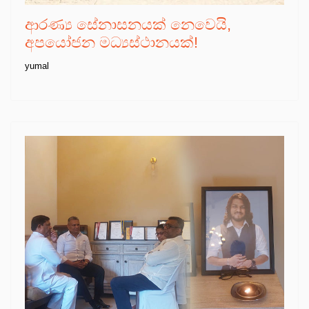
ආරණ්‍ය සේනාසනයක් නෙවෙයි,
අපයෝජන මධ්‍යස්ථානයක්!
yumal