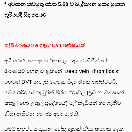
* අවසාන කටයුතු සවස 5.00 ට බැද්දගාන පොදු සුසාන
භූමියේදී සිදු කෙරේ.
හදිසි මරණයට හේතුව: DVT තත්ත්වයක්
අධිකරණ වෛද්‍ය වාර්තාවලට අනුව නිවින්ගේ
මරණයට හේතු වී ඇත්තේ ‘Deep Vein Thrombosis’
හෙවත් DVT නමැති වෛද්‍ය විද්‍යාත්මක තත්ත්වයයි.
මෙය ශරීරයේ ගැඹුරින් පිහිටි ශිරාවල (ප්‍රධාන වශයෙන්
කකුල් හෝ උකුල් ප්‍රදේශයේ) ලේ කැටියක් හටගැනීම
නිසා ඇතිවන සෞඛ්‍ය අවදානමකි.
මෙම තත්ත්වය ප්‍රධාන හේතු තුනක් නිසා හටගත හැක: