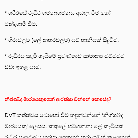
* ශරීරයේ රුධිර ගමනාගමනය අඩාල වීම හෝ
මන්දගාමී වීම.
* ශිරාවලට (ලේ නහරවලට) යම් හානියක් සිදුවීම.
* රුධිරය කැටි ගැසීමේ ප්‍රවණතාව සාමාන්‍ය මට්ටමට
වඩා ඉහළ යාම.
නිශ්ශබ්ද මාරයෙකුගෙන් ආරක්ෂා වන්නේ කෙසේද?
DVT තත්ත්වය බොහෝ විට හඳුන්වන්නේ ‘නිශ්ශබ්ද
මාරයෙකු’ ලෙසය. කකුලේ හටගන්නා ලේ කැටියක්
රුධිර සංසරණය හරහා පෙනහළු කරා ගමන් කළහොත්