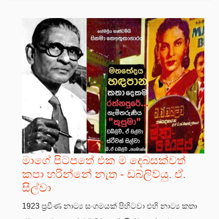
මාගේ පිටපතේ එක ම දෙබසක්වත්
කපා හරින්නේ නැත - ඩබ්ලිව්යු. ඒ.
සිල්වා
1923 ප්‍රවීණ නාට්‍ය සංගමයක් පිහිටවා එහි නාට්‍ය කතා