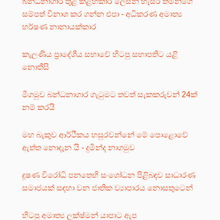
බන්ධනාගාර තුළ කළහකාරී ලෙසින් හැසිරී තමන්ගේ
සම්පත් විනාශ කර ගන්න එපා - අධිකරණ අමාත්‍ය
හර්ෂණ නානායක්කාර
කැලණිය ප්‍රාදේශීය සභාවේ හිටපු සභාපතිට යළි
නොතීසි
මීගමුව බන්ධනාගාර ගැටුමට තවත් සැකකරුවන් 24ක්
නම් කරයි
මහ බැකුව ආර්ථිකය හසුරවන්නේ මේ පොළොවේ
ඇත්ත නොදැන යි - දුමින්ද නාගමුව
දූෂණ විරෝධි පනතෙහි සංශෝධන පිළිබඳව සාධාරණ
සමාජයක් සඳහා වන ජාතික ව්‍යාපාරය නොසතුටෙන්
හිටපු අමාත්‍ය ලක්ෂ්මන් යාපාට ඇප