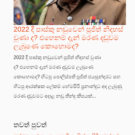
2022 දී පාස්කු නඩුවෙන් පූජිත් නිදහස්
වුණා ද? එහෙනම් දැන් මරණ දඬුවම
ලැබුණෙ කොහොමද?
2022 දී පාස්කු නඩුවෙන් පූජිත් නිදහස් වුණා
ද? එහෙනම් දැන් මරණ දඬුවම ලැබුණෙ
කොහොමද? හිටපු පොලිස්පති පූජිත් ජයසුන්දරට සහ
හිටපු ආරක්ෂක ලේකම් හේමසිරි ප්‍රනාන්දුට අද ලැබුණු
මරණ දඬුවමට අදාළ නඩු තීන්දු කීපයක්...
තවත් පුවත්