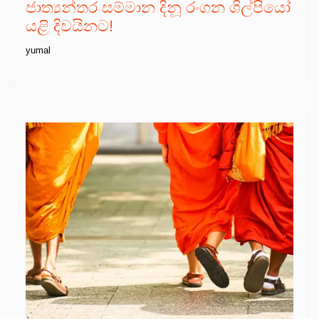
ජාත්‍යන්තර සම්මාන දිනූ රංගන ශිල්පියෝ
යළි දිවයිනට!
yumal