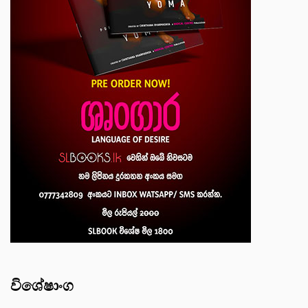
විශේෂාංග