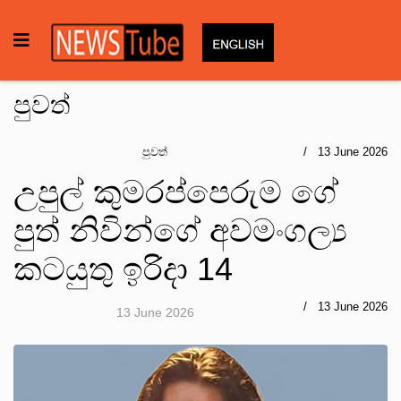
පුවත්
පුවත්
13 June 2026
උපුල් කුමරප්පෙරුම ගේ
පුත් නිවින්ගේ අවමංගල්‍ය
කටයුතු ඉරිදා 14
13 June 2026
13 June 2026