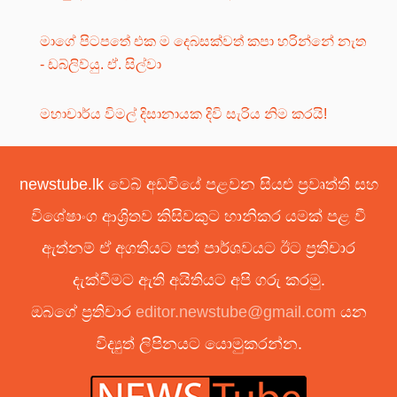
මාගේ පිටපතේ එක ම දෙබසක්වත් කපා හරින්නේ නැත
- ඩබ්ලිව්යු. ඒ. සිල්වා
මහාචාර්ය විමල් දිසානායක දිවි සැරිය නිම කරයි!
newstube.lk වෙබ් අඩවියේ පළවන සියළු ප්‍රවෘත්ති සහ
විශේෂාංග ආශ්‍රිතව කිසිවකුට හානිකර යමක් පළ වී
ඇත්නම් ඒ අගතියට පත් පාර්ශවයට ඊට ප්‍රතිචාර
දැක්වීමට ඇති අයිතියට අපි ගරු කරමු.
ඔබගේ ප්‍රතිචාර
editor.newstube@gmail.com
යන
විද්‍යුත් ලිපිනයට යොමුකරන්න.