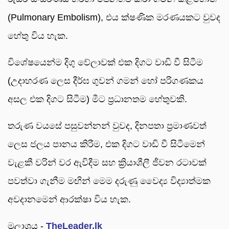
(Pulmonary Embolism), එය ක්ෂණික මරණයකට වුවද
හේතු විය හැක.
විශේෂයෙන්ම දිගු වේලාවක් එක දිගට වාඩි වී සිටීම
(උදාහරණ ලෙස දීර්ඝ ගුවන් ගමන් හෝ පරිගණකය
අසල එක දිගට සිටීම) මීට ප්‍රධානතම හේතුවකි.
තරුණ වයසේ පසුවන්නන් වුවද, දිනපතා ප්‍රමාණවත්
ලෙස ජලය පානය කිරීම, එක දිගට වාඩි වී සිටීමෙන්
වැළකී වරින් වර ඇවිදීම සහ ක්‍රියාශීලී ජීවන රටාවක්
පවත්වා ගැනීම මඟින් මෙම දරුණු වෛද්‍ය විද්‍යාත්මක
අවදානමෙන් ආරක්ෂා විය හැක.
මූලාශ්‍රය -
TheLeader.lk