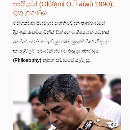
තායිවෝ (Olúfẹ́mi O. Táíwò 1990);
ප්‍රභූ ග්‍රහණය
විසිඑක්වන සියවසේ සන්නිවේදන තාක්ෂණයේ
දියුණුවත් සමග මිනිස් චින්තනය ශීඝ්‍රයෙන් වෙනස්
වෙමින් පවතී. එවැනි යුගයක, හුදෙක් විශ්වවිද්‍යාල
කාමරවලට පමණක් සීමා වී තිබූ දර්ශනවාදය
(Philosophy)
නූතන සමාජයේ සැබෑ ප්‍ර...