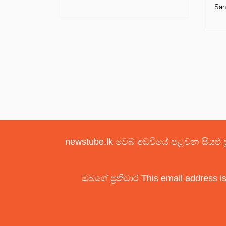
San
newstube.lk වෙබ් අඩවියේ පළවන සියළු ප
ඔබගේ ප්‍රතිචාර
This email address i