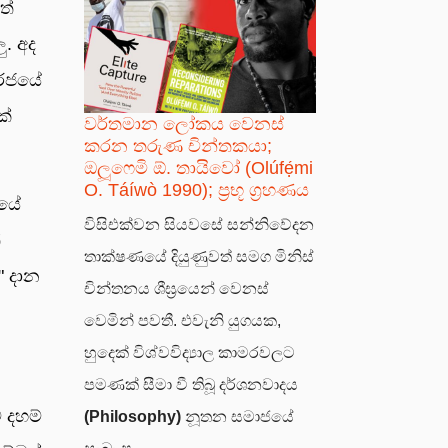
ත්
. අද
 රජයේ
ක්
වර්තමාන ලෝකය වෙනස්
කරන තරුණ චින්තකයා;
ඔලූෆෙමි ඕ. තායිවෝ (Olúfẹ́mi
O. Táíwò 1990); ප්‍රභූ ග්‍රහණය
ජයේ
විසිඑක්වන සියවසේ සන්නිවේදන
ේ
තාක්ෂණයේ දියුණුවත් සමග මිනිස්
 දාන
චින්තනය ශීඝ්‍රයෙන් වෙනස්
වෙමින් පවතී. එවැනි යුගයක,
හුදෙක් විශ්වවිද්‍යාල කාමරවලට
පමණක් සීමා වී තිබූ දර්ශනවාදය
 දහම්
(Philosophy)
නූතන සමාජයේ