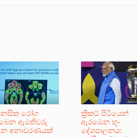
ානසික රෝග
ක්‍රිකට් පිටියෙන්
ිබෙන ඇමතිවරු
ඇරඹෙන භූ-
ැන අනාවරණයක්
දේශපාලනය: