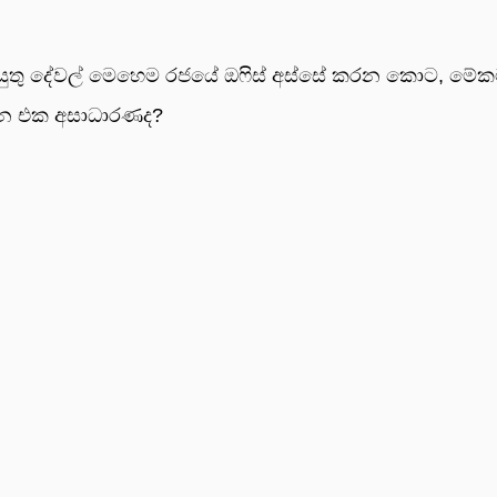
 යුතු දේවල් මෙහෙම රජයේ ඔෆිස් අස්සේ කරන කොට, මේ
තෙන එක අසාධාරණද?