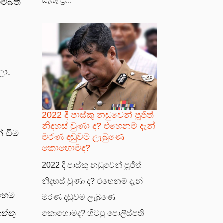
සැබෑ ප්‍ර...
ම්බත්
ලා.
2022 දී පාස්කු නඩුවෙන් පූජිත්
නිදහස් වුණා ද? එහෙනම් දැන්
් වීම
මරණ දඬුවම ලැබුණෙ
කොහොමද?
2022 දී පාස්කු නඩුවෙන් පූජිත්
නිදහස් වුණා ද? එහෙනම් දැන්
ෙහෙම
මරණ දඬුවම ලැබුණෙ
ත්තු
කොහොමද? හිටපු පොලිස්පති