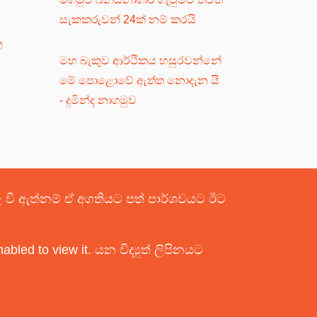
සැකකරුවන් 24ක් නම් කරයි
ී
ග
මහ බැකුව ආර්ථිකය හසුරවන්නේ
මේ පොළොවේ ඇත්ත නොදැන යි
- දුමින්ද නාගමුව
පළ වී ඇත්නම් ඒ අගතියට පත් පාර්ශවයට ඊට
bled to view it.
යන විද්‍යුත් ලිපිනයට