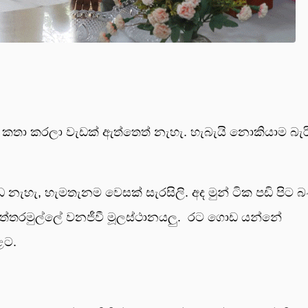
කතා කරලා වැඩක් ඇත්තෙත් නැහැ. හැබැයි නොකියාම බැරි
ැහැ, හැමතැනම වෙසක් සැරසිලි. අද මුන් ටික පඩි පිට 
්තරමුල්ලේ වනජීවී මූලස්ථානයලු. රට ගොඩ යන්නේ
ළට.