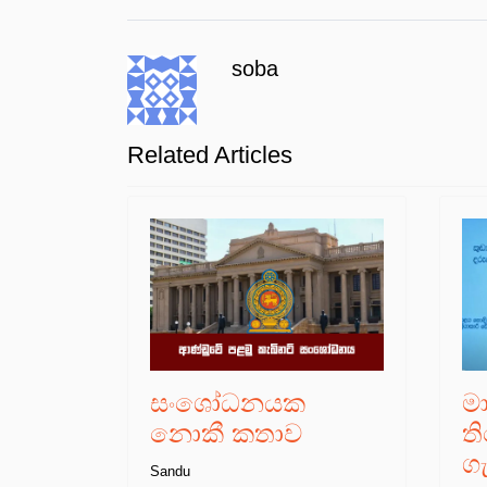
soba
Related Articles
සංශෝධනයක
ම
නොකී කතාව
ත
ග
Sandu