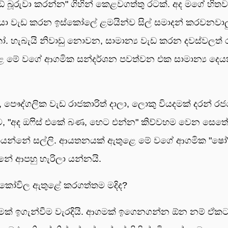
 බූරුවා කරන්න" ගිහින් කෙළවගත්තු රටක්. අද මගේ හිතව
 එයා වැඩ කරන ඉස්කෝලේ ළමයින්ව සිල් සමාදන් කරවනවාලු
කෝ. හැබැයි නිවාඩු නොවන, සාමාන්‍ය වැඩ කරන දවස්වලත්
ෙ මේ වගේ ආගමික සන්දර්ශන පවත්වන එක සාමාන්‍ය දෙය
, පෞද්ගලික වැඩ රාජකාරිත් දාලා, ලොකු වියදමක් දරන් ර
 "අද ඔෆිස් එකේ බණ, හෙට එන්න" කිව්වහම වෙන සෙත
ියන්නේ සල්ලි. ආයතනයක් ඇතුළෙ මේ වගේ ආගමික "ෂෝ"
ේ ආපහු හැරිලා යන්නයි.
 කෝවිල ඇතුළේ කරගත්තම මදිද?
ආගමක් ඉගැන්වීම වැරදියි. ආගමක් ඉගෙනගන්න ඕන නම් ඒකට