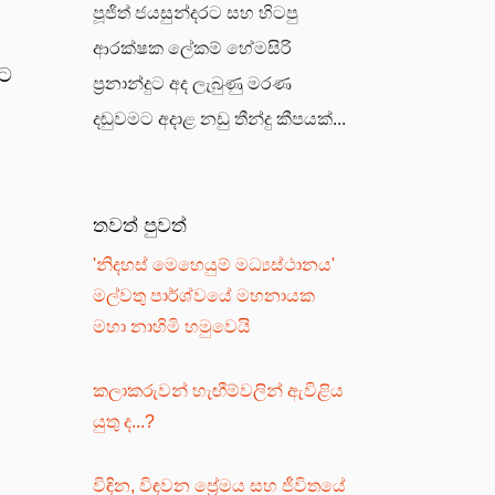
පූජිත් ජයසුන්දරට සහ හිටපු
ආරක්ෂක ලේකම් හේමසිරි
කට
ප්‍රනාන්දුට අද ලැබුණු මරණ
දඬුවමට අදාළ නඩු තීන්දු කීපයක්...
තවත් පුවත්
'නිදහස් මෙහෙයුම් මධ්‍යස්ථානය'
මල්වතු පාර්ශ්වයේ මහනායක
මහා නාහිමි හමුවෙයි
කලාකරුවන් හැඟීම්වලින් ඇවිළිය
යුතු ද...?
විඳින, විඳවන ප්‍රේමය සහ ජීවිතයේ