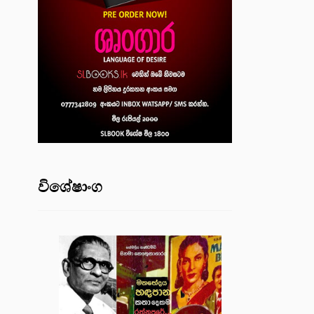
විශේෂාංග