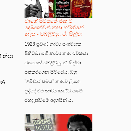
මාගේ පිටපතේ එක ම
දෙබසක්වත් කපා හරින්නේ
නැත - ඩබ්ලිව්යු. ඒ. සිල්වා
1923 ප්‍රවීණ නාට්‍ය සංගමයක්
පිහිටවා එහි නාට්‍ය කතා රචකයා
 නිසා
වශයෙන් ඩබ්ලිව්යු. ඒ. සිල්වා
පත්කරගෙන සිටියේය. ඔහු
බණ
"අවිචාර සමය" කතාව ලියන
ලද්දේ එම නාට්‍ය කණ්ඩායමේ
රඟදැක්වීමේ අදහසින් ය.