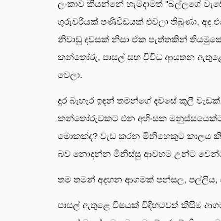
ලංකාව කියන්නේ හැමදාමත් "බල්ලගේ වැඩේ
ගුරුවරියක් පණිවිඩයක් එවලා තිබුණා, අද
නිවාඩු දවසක් නිසා ඒක පැත්තකින් තියමු
කන්තෝරු, පාසල් සහ විවිධ ආයතන ඇතුළ
වෙලා.
දුර බැහැර ඉඳන් තමන්ගේ දවසේ කුලී වැඩක්
කන්තෝරුවකට එන අහිංසක මනුස්සයෙක්ට,
මොකක්ද? වැඩ කරන මිනිහෙකුට කාලය ක
බව නොදන්න මිනිස්සු ආවහම උන්ට වෙන්න
තම තමන් අදහන ආගමක් පන්සල, පල්ලිය,
පාසල් ඇතුළෙ විෂයක් විදිහටවත් කිසිම 