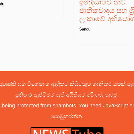
ඉන්දියාවේ නව
du
ජාතිකවාදය සහ ශ්‍ර
ලංකාවේ අභියෝ
Sandu
්‍රවෘත්ති සහ විශේෂාංග ආශ්‍රිතව කිසිවකුට හානිකර යමක් 
ප්‍රතිචාර දැක්වීමට ඇති අයිතියට අපි ගරු කරමු.
s being protected from spambots. You need JavaScript ena
යොමුකරන්න.