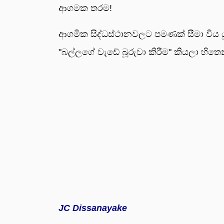
ආගමක තරම!
ආගමික සිද්ධස්ථානවලට පමණක් සීමා විය
"බල්ලගේ වැඩේ බූරුවා කිරීම" කියලා හි
JC Dissanayake