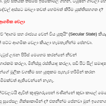
මුළු සතියක් තිස්සේ ඉස්කෝලේ ගිහින්, ටියුෂන් ගාටලා හෙ
දේවල් අස්සට ඔබලා තවත් හෙම්බත් කිරීම යුක්තිසහගත ද?
 ආගමික වෙලා
ආගම සහ රාජ්‍යය වෙන් විය යුතුයි" (Secular State) කිය
් පට්ට ආගමික වෙලා කියලා හැමතැනින්ම පේනවා.
ැටුප් ලබන පිරිස් මෙහෙම කරන්නේ නිවන්
් කරලා, මිනිස්සු රස්තියාදු කරලා, පඩි පිට සිල් සමාදන
ේ මූලික වගකීම සහ යුතුකම පැහැර හරිමින් කරන
ක්මීමක්වත් ඇතිවෙන්නේ නැහැ.
න්ට්වලටයි ඇවිත් කුණුහරුපෙන් බණින්නේ කුඩා කාලේ ම
පු සුපේසල ශික්ෂාකාමීන් ද? එතනින්ම පේනවා මුන් ඉගෙනග