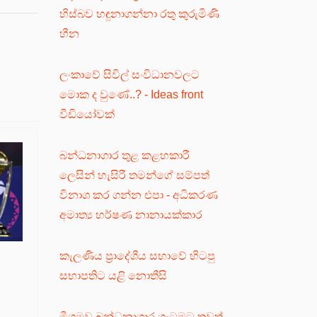
හිස්බව හඳුනාගන්නා රතු කුරුමිණි
හීන
ලංකාවේ සිවිල් සංවිධානවලට
මොක ද වුණේ..? - Ideas front
වීඩියෝවක්
බන්ධනාගාර තුළ කළහකාරී
ලෙසින් හැසිරී තමන්ගේ සම්පත්
විනාශ කර ගන්න එපා - අධිකරණ
අමාත්‍ය හර්ෂණ නානායක්කාර
කැලණිය ප්‍රාදේශීය සභාවේ හිටපු
සභාපතිට යළි නොතීසි
මීගමුව බන්ධනාගාර ගැටුමට තවත්