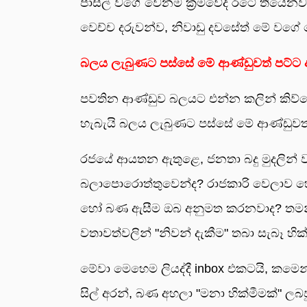
පාසල් වගේ වෙනම ක්‍රමවේද රටේ තියෙනවා. 
වෙච්ච දරුවන්ව, නිවාඩු දවසේත් මේ වගේ 
බලය ලැබුණට පස්සේ මේ ආණ්ඩුවත් පට්ට
පවතින ආණ්ඩුව බලයට එන්න කලින් කිව්වේ "
හැබැයි බලය ලැබුණට පස්සේ මේ ආණ්ඩුවත
රජයේ ආයතන ඇතුළෙ, ජනතා බදු මුදලින් ව
බලාපොරොත්තුවෙන්ද? රාජකාරි වෙලාව හොරකම
හෝ බණ ඇසීම ඔබ අනුමත කරනවාද? තමන්ග
වතාවත්වලින් "නිවන් දැකීම" තබා සැබෑ හි
මේවා මෙහෙම ලියද්දී inbox එකටයි, කමෙ
සිල් අරන්, බණ අහලා "මනා හික්මීමක්" ලබ