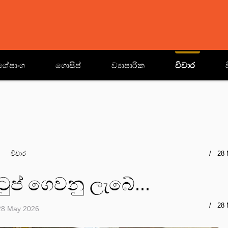
ශේෂාංග
ගොසිප්
ව්‍යාපාරික
විචාර
විචාර
28 
ුප් ගෙවනු ලැබේ...
28 
28 May 2026