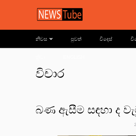
නිවස
පුවත්
විදෙස්
වි
ක්‍රිඩා
ENGLISH
විචාර
බණ ඇසීම සඳහා ද වැට