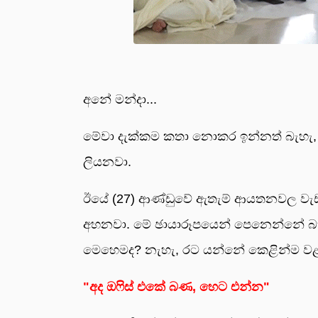
අනේ මන්දා...
මේවා දැක්කම කතා නොකර ඉන්නත් බැහැ, 
ලියනවා.
ඊයේ (27) ආණ්ඩුවේ ඇතැම් ආයතනවල වැඩ න
අහනවා. මේ ඡායාරූපයෙන් පෙනෙන්නේ බත
මෙහෙමද? නැහැ, රට යන්නේ කෙළින්ම ව
"අද ඔෆිස් එකේ බණ, හෙට එන්න"