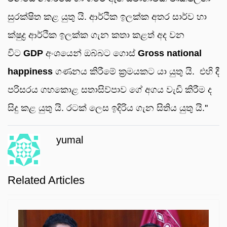
සුරක්ෂිත කළ යුතු යි. ආර්ථික ඉලක්ක අතර සාර්ව හා
ක්ෂුද්‍ර ආර්ථික ඉලක්ක ගැන කතා කළත් අද වන
විට
GDP
අංශයෙන් ඔබ්බට ගොස්
Gross national
happiness
ගණනය කිරීමේ ක්‍රමයකට යා යුතු යි. එහි දී
පරිසරය ගහකොළ සතාසිව්පාව ගේ අගය වැඩි කිරීම ද
සිදු කළ යුතු යි. රටක් ලෙස ඉදිරිය ගැන සිතිය යුතු යි.''
yumal
Related Articles