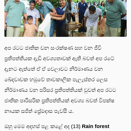
අප රටට ජාතික වන සංරක්ෂණ සහ වන ජීවි
ප්‍රතිපත්තියක දැඩි අවශ්‍යතාවක් ඇති බවත් අප රටේ
දැනට ඇත්තේ ඒ ඒ වෙලාවට නිර්මාණය වන
ඛේදවාචක හමුවේ තාවකාලික පැලැස්තර ලෙස
නිර්මාණය වන පරිසර ප්‍රතිපත්තියක් වුවත් අප රටට
ජාතික පාරිසරික ප්‍රතිපත්තියක් අවශ්‍ය බවත් විපක්ෂ
නායක සජිත් ප්‍රේමදාස පැවසී ය.
ඔහු මෙම අදහස් පළ කළේ අද (13)
Rain forest