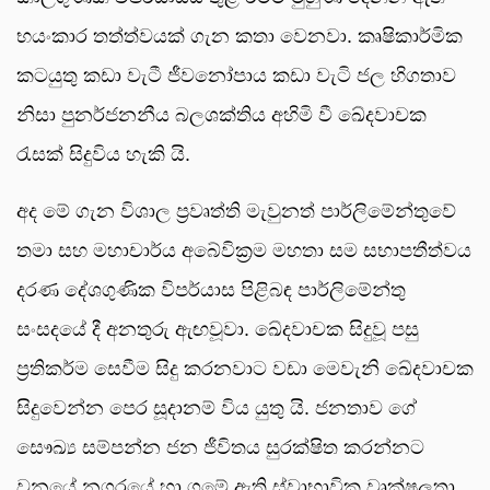
භයංකාර තත්ත්වයක් ගැන කතා වෙනවා. කෘෂිකාර්මික
කටයුතු කඩා වැටී ජීවනෝපාය කඩා වැටි ජල හිගතාව
නිසා පුනර්ජනනීය බලශක්තිය අහිමි වී ඛේදවාචක
රැසක් සිදුවිය හැකි යි.
අද මේ ගැන විශාල ප්‍රවෘත්ති මැවුනත් පාර්ලිමේන්තුවේ
තමා සහ මහාචාර්ය අබේවික්‍රම මහතා සම සභාපතීත්වය
දරණ දේශගුණික විපර්යාස පිළිබඳ පාර්ලිමේන්තු
සංසදයේ දී අනතුරු ඇඟවූවා. ඛේදවාචක සිදුවූ පසු
ප්‍රතිකර්ම සෙවීම සිදු කරනවාට වඩා මෙවැනි ඛේදවාචක
සිදුවෙන්න පෙර සූදානම් විය යුතු යි. ජනතාව ගේ
සෞඛ්‍ය සම්පන්න ජන ජීවිතය සුරක්ෂිත කරන්නට
වනයේ නගරයේ හා ගමේ ඇති ස්වාභාවික වෘක්ෂලතා