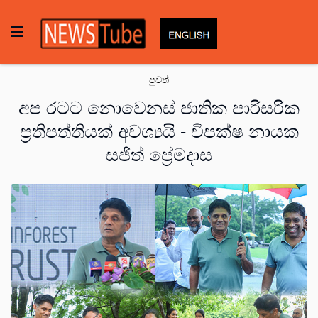
පුවත්
අප රටට නොවෙනස් ජාතික පාරිසරික
ප්‍රතිපත්තියක් අවශ්‍යයි - විපක්ෂ නායක
සජිත් ප්‍රේමදාස