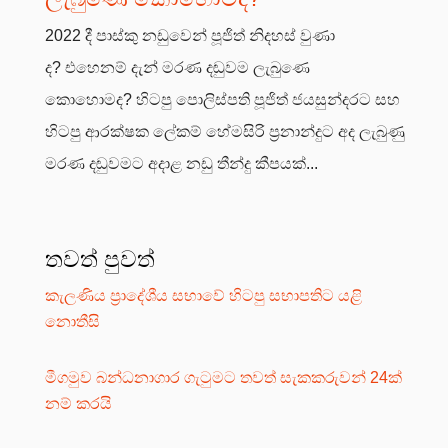
2022 දී පාස්කු නඩුවෙන් පූජිත් නිදහස් වුණා
ද? එහෙනම් දැන් මරණ දඬුවම ලැබුණෙ
කොහොමද? හිටපු පොලිස්පති පූජිත් ජයසුන්දරට සහ
හිටපු ආරක්ෂක ලේකම් හේමසිරි ප්‍රනාන්දුට අද ලැබුණු
මරණ දඬුවමට අදාළ නඩු තීන්දු කීපයක්...
තවත් පුවත්
කැලණිය ප්‍රාදේශීය සභාවේ හිටපු සභාපතිට යළි
නොතීසි
මීගමුව බන්ධනාගාර ගැටුමට තවත් සැකකරුවන් 24ක්
නම් කරයි