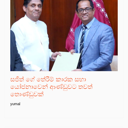
සජිත් ගේ තේරීම් කාරක සභා
යෝජනාවෙන් ආණ්ඩුවට තවත්
තොණ්ඩුවක්
yumal