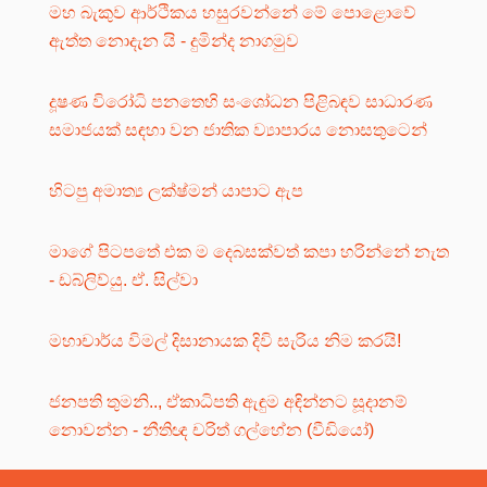
මහ බැකුව ආර්ථිකය හසුරවන්නේ මේ පොළොවේ
ඇත්ත නොදැන යි - දුමින්ද නාගමුව
දූෂණ විරෝධි පනතෙහි සංශෝධන පිළිබඳව සාධාරණ
සමාජයක් සඳහා වන ජාතික ව්‍යාපාරය නොසතුටෙන්
හිටපු අමාත්‍ය ලක්ෂ්මන් යාපාට ඇප
මාගේ පිටපතේ එක ම දෙබසක්වත් කපා හරින්නේ නැත
- ඩබ්ලිව්යු. ඒ. සිල්වා
මහාචාර්ය විමල් දිසානායක දිවි සැරිය නිම කරයි!
ජනපති තුමනි.., ඒකාධිපති ඇඳුම අඳින්නට සූදානම්
නොවන්න - නීතිඥ චරිත් ගල්හේන (වීඩියෝ)