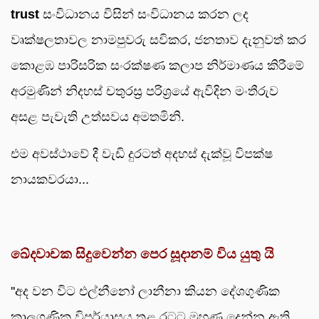
trust
සංවිධානය විසින් සංවිධානය කරන ලද
වෘක්ෂලතාවල නාමපුවරු සවිකර, ජනතාව දැනුවත් කර
කොළඹ පාරිසරික සංරක්ෂණ කලාප නිර්මාණය කිරීමේ
අරමුණින් නිදහස් චතුරස්‍ර පරිශ්‍රයේ ඇවිදින මංතීරුව
අසළ පැවැති උත්සවය අමතමිනි.
එම අවස්ථාවේ දී වැඩි දුරටත් අදහස් දැක්වූ විපක්ෂ
නායකවරයා...
ඛේදවාචක සිදුවෙන්න පෙර සූදානම් විය යුතු යි
''අද වන විට එල්නීනෝ ලානීනා කියන දේශගුණික
කාලගුණික විපර්යාසය තුළ රටට මුහුණ දෙන්න ඇති