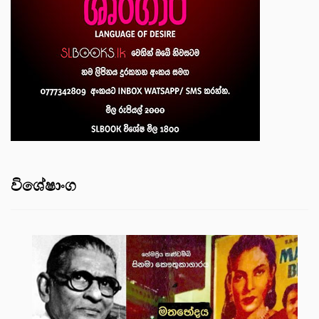
විශේෂාංග