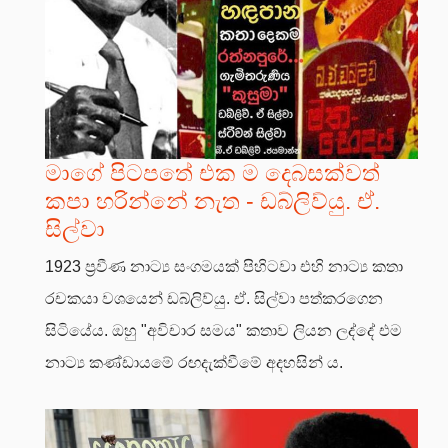
මාගේ පිටපතේ එක ම දෙබසක්වත්
කපා හරින්නේ නැත - ඩබ්ලිව්යු. ඒ.
සිල්වා
1923 ප්‍රවීණ නාට්‍ය සංගමයක් පිහිටවා එහි නාට්‍ය කතා
රචකයා වශයෙන් ඩබ්ලිව්යු. ඒ. සිල්වා පත්කරගෙන
සිටියේය. ඔහු "අවිචාර සමය" කතාව ලියන ලද්දේ එම
නාට්‍ය කණ්ඩායමේ රඟදැක්වීමේ අදහසින් ය.