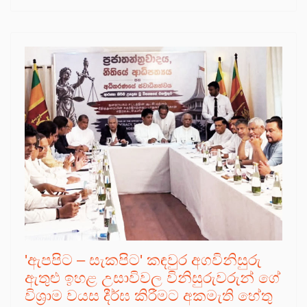
'ඇපපිට – සැකපිට' කඳවුර අගවිනිසුරු
ඇතුළු ඉහළ උසාවිවල විනිසුරුවරුන් ගේ
විශ්‍රාම වයස දීර්ඝ කිරීමට අකමැති හේතු