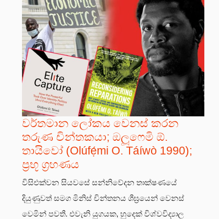
වර්තමාන ලෝකය වෙනස් කරන
තරුණ චින්තකයා; ඔලූෆෙමි ඕ.
තායිවෝ (Olúfẹ́mi O. Táíwò 1990);
ප්‍රභූ ග්‍රහණය
විසිඑක්වන සියවසේ සන්නිවේදන තාක්ෂණයේ
දියුණුවත් සමග මිනිස් චින්තනය ශීඝ්‍රයෙන් වෙනස්
වෙමින් පවතී. එවැනි යුගයක, හුදෙක් විශ්වවිද්‍යාල