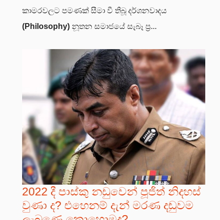
කාමරවලට පමණක් සීමා වී තිබූ දර්ශනවාදය
(Philosophy)
නූතන සමාජයේ සැබෑ ප්‍ර...
2022 දී පාස්කු නඩුවෙන් පූජිත් නිදහස්
වුණා ද? එහෙනම් දැන් මරණ දඬුවම
ලැබුණෙ කොහොමද?