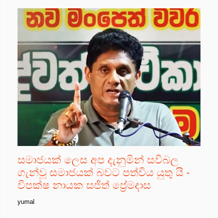
සමාජයක් ලෙස අප දැනුමින් සවිබල
ගැන්වූ සමාජයක් බවට පත්විය යුතු යි -
විපක්ෂ නායක සජිත් ප්‍රේමදාස
yumal