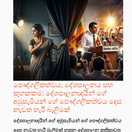
පෞද්ගලිකත්වය, දේශපාලනය සහ
කුහකකම; දේශපාලනඥයින් ගේ
අඹුසැමියන් ගේ පෞද්ගලිකත්වය දෙස
නැවත හැරී බැලීමක්
දේශපාලනඥයින් ගේ අඹුසැමියන් ගේ පෞද්ගලිකත්වය
දෙස නැවත හැරී බැලීමක්
නූතන දේශපාලන කතිකාවත