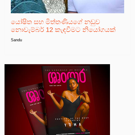
යෝෂිත සහ මිත්තණියගේ නඩුව
නොවැම්බර් 12 කැඳවීමට නියෝගයක්
Sandu