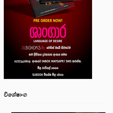
විශේෂාංග