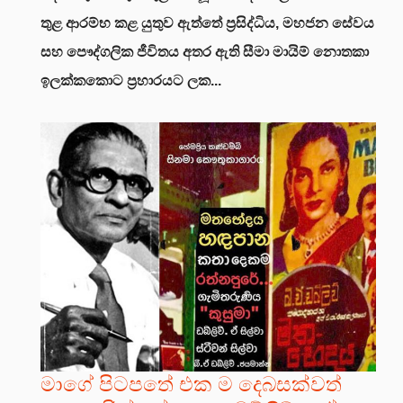
තුළ ආරම්භ කළ යුතුව ඇත්තේ ප්‍රසිද්ධිය, මහජන සේවය
සහ පෞද්ගලික ජීවිතය අතර ඇති සීමා මායිම් නොතකා
ඉලක්කකොට ප්‍රහාරයට ලක...
මාගේ පිටපතේ එක ම දෙබසක්වත්