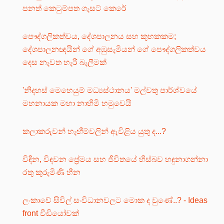
පනත් කෙටුම්පත ගැසට් කෙරේ
පෞද්ගලිකත්වය, දේශපාලනය සහ කුහකකම;
දේශපාලනඥයින් ගේ අඹුසැමියන් ගේ පෞද්ගලිකත්වය
දෙස නැවත හැරී බැලීමක්
'නිදහස් මෙහෙයුම් මධ්‍යස්ථානය' මල්වතු පාර්ශ්වයේ
මහනායක මහා නාහිමි හමුවෙයි
කලාකරුවන් හැඟීම්වලින් ඇවිළිය යුතු ද...?
විඳින, විඳවන ප්‍රේමය සහ ජීවිතයේ හිස්බව හඳුනාගන්නා
රතු කුරුමිණි හීන
ලංකාවේ සිවිල් සංවිධානවලට මොක ද වුණේ..? - Ideas
front වීඩියෝවක්