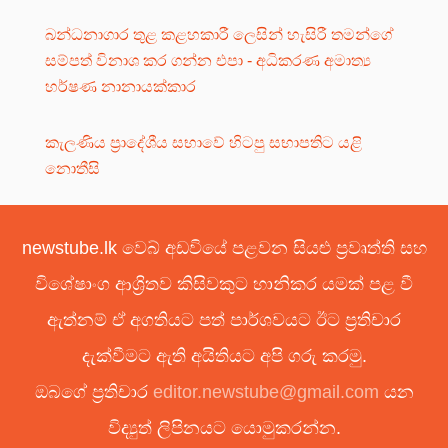
බන්ධනාගාර තුළ කළහකාරී ලෙසින් හැසිරී තමන්ගේ
සම්පත් විනාශ කර ගන්න එපා - අධිකරණ අමාත්‍ය
හර්ෂණ නානායක්කාර
කැලණිය ප්‍රාදේශීය සභාවේ හිටපු සභාපතිට යළි
නොතීසි
newstube.lk වෙබ් අඩවියේ පළවන සියළු ප්‍රවෘත්ති සහ
විශේෂාංග ආශ්‍රිතව කිසිවකුට හානිකර යමක් පළ වී
ඇත්නම් ඒ අගතියට පත් පාර්ශවයට ඊට ප්‍රතිචාර
දැක්වීමට ඇති අයිතියට අපි ගරු කරමු.
ඔබගේ ප්‍රතිචාර
editor.newstube@gmail.com
යන
විද්‍යුත් ලිපිනයට යොමුකරන්න.