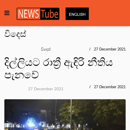
විදෙස්
විදෙස්
27 December 2021
දිල්ලියට රාත්‍රී ඇඳිරි නීතිය
පැනවේ
27 December 2021
27 December 2021