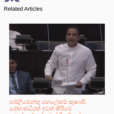
Related Articles
පාර්ලිමේන්තු මහලේකම් කුෂාණි
රෝහණධීරත් ඉවත් කිරීමේ