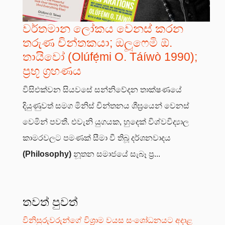
වර්තමාන ලෝකය වෙනස් කරන
තරුණ චින්තකයා; ඔලූෆෙමි ඕ.
තායිවෝ (Olúfẹ́mi O. Táíwò 1990);
ප්‍රභූ ග්‍රහණය
විසිඑක්වන සියවසේ සන්නිවේදන තාක්ෂණයේ
දියුණුවත් සමග මිනිස් චින්තනය ශීඝ්‍රයෙන් වෙනස්
වෙමින් පවතී. එවැනි යුගයක, හුදෙක් විශ්වවිද්‍යාල
කාමරවලට පමණක් සීමා වී තිබූ දර්ශනවාදය
(Philosophy)
නූතන සමාජයේ සැබෑ ප්‍ර...
තවත් පුවත්
විනිසුරුවරුන්ගේ විශ්‍රාම වයස සංශෝධනයට අදාළ