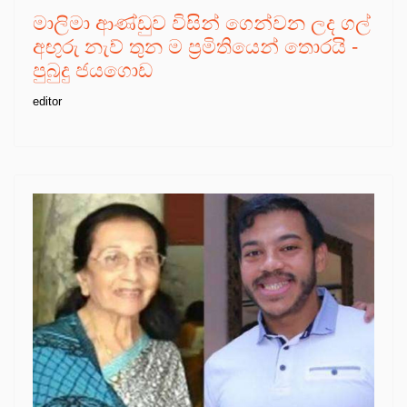
මාලිමා ආණ්ඩුව විසින් ගෙන්වන ලද ගල්
අඟුරු නැව් තුන ම ප්‍රමිතියෙන් තොරයි -
පුබුදු ජයගොඩ
editor