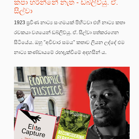
කපා හරින්නේ නැත - ඩබ්ලිව්යු. ඒ.
සිල්වා
1923 ප්‍රවීණ නාට්‍ය සංගමයක් පිහිටවා එහි නාට්‍ය කතා
රචකයා වශයෙන් ඩබ්ලිව්යු. ඒ. සිල්වා පත්කරගෙන
සිටියේය. ඔහු "අවිචාර සමය" කතාව ලියන ලද්දේ එම
නාට්‍ය කණ්ඩායමේ රඟදැක්වීමේ අදහසින් ය.