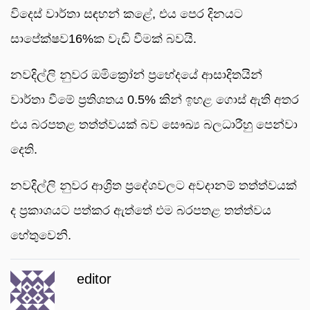
විදෙස් වාර්තා සඳහන් කළේ, එය පෙර දිනයට
සාපේක්ෂව16%ක වැඩි වීමක් බවයි.
නවදිල්ලි නුවර ඔමික්‍රෝන් ප්‍රභේදයේ ආසාදිතයින්
වාර්තා වීමේ ප්‍රතිශතය 0.5% කින් ඉහළ ගොස් ඇති අතර
එය බරපතළ තත්ත්වයක් බව සෞඛ්‍ය බලධාරීහු පෙන්වා
දෙති.
නවදිල්ලි නුවර ආශ්‍රිත ප්‍රදේශවලට අවදානම් තත්ත්වයක්
ද ප්‍රකාශයට පත්කර ඇත්තේ එම බරපතළ තත්ත්වය
හේතුවෙනි.
editor