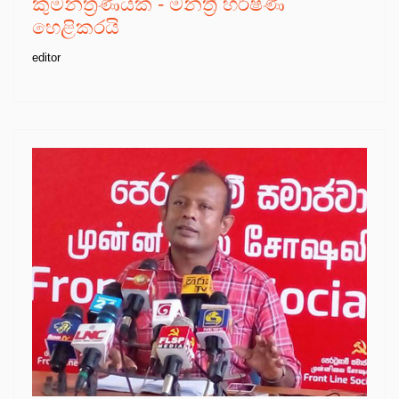
කුමන්ත්‍රණයක් - මන්ත්‍රී හර්ෂණ
හෙළිකරයි
editor