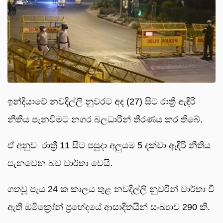
ඉන්දියාවේ නවදිල්ලි නුවරට අද (27) සිට රාත්‍රී ඇඳිරි
නීතිය පැනවීමට නගර බලධාරීන් තීරණය කර තිබේ.
ඒ අනුව රාත්‍රී 11 සිට පසුදා අලුයම 5 දක්වා ඇඳිරි නීතිය
පැනවෙන බව වාර්තා වෙයි.
ගතවූ පැය 24 ක කාලය තුළ නවදිල්ලි නුවරින් වාර්තා වී
ඇති ඔමික්‍රෝන් ප්‍රභේදයේ ආසාදිතයින් සංඛ්‍යාව 290 කි.