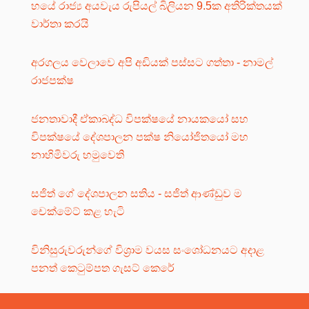
හයේ රාජ්‍ය අයවැය රුපියල් බිලියන 9.5ක අතිරික්තයක්
වාර්තා කරයි
අරගලය වෙලාවෙ අපි අඩියක් පස්සට ගත්තා - නාමල්
රාජපක්ෂ
ජනතාවාදී ඒකාබද්ධ විපක්ෂයේ නායකයෝ සහ
විපක්ෂයේ දේශපාලන පක්ෂ නියෝජිතයෝ මහ
නාහිමිවරු හමුවෙති
සජිත් ගේ දේශපාලන සතිය - සජිත් ආණ්ඩුව ම
චෙක්මේට් කළ හැටි
විනිසුරුවරුන්ගේ විශ්‍රාම වයස සංශෝධනයට අදාළ
පනත් කෙටුම්පත ගැසට් කෙරේ