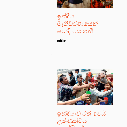
ඉන්දීය
මැතිවරණයෙන්
මෝදි ජය ගනී
editor
ඉන්දියාව රත් වෙයි -
උෂ්ණත්වය