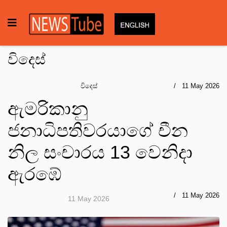
විදෙස්
විදෙස්
11 May 2026
ඇමරිකානු
ජනාධිපතිවරයාගේ චීන
නිල සංචාරය 13 වෙනිදා
ඇරඹේ
11 May 2026
11 May 2026