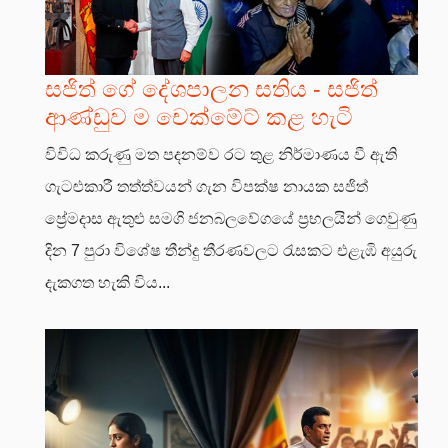
සජිත් ගේ දේශපාලන සතිය - සජිත්
ආණ්ඩුව ම චෙක්මේට් කළ හැටි
විවිධ කරුණු මත පදනම්ව රට තුළ නිර්මාණය වී ඇති
ගැටළුකාරී තත්ත්වයන් ගැන විපක්ෂ නායක සජිත්
ප්‍රේමදාස ඇතුළු සමගි ජනබලවේගයේ ප්‍රභලයින් ගෙවුණු
දින 7 පුරා විශේෂ තීන්දු තීරණවලට රැසකට එළැඹි අයුරු
දැකගත හැකි විය...