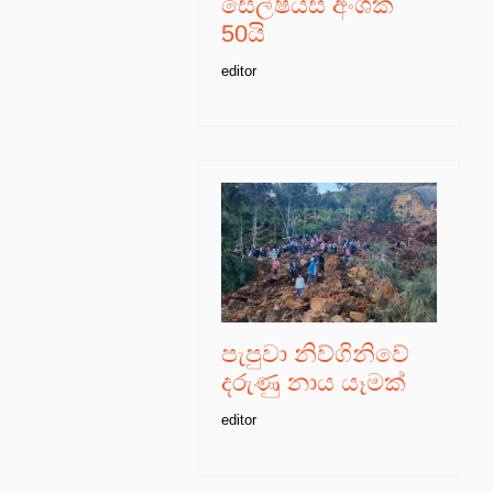
සෙල්ෂියස් අංශක
50යි
editor
පැපුවා නිව්ගිනිවේ
දරුණු නාය යෑමක්
editor