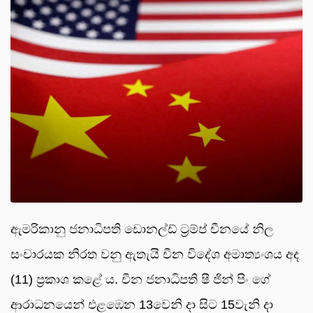
ඇමරිකානු ජනාධිපති ඩොනල්ඩ් ට්‍රම්ප් චීනයේ නිල
සංචාරයක නිරත වනු ඇතැයි චීන විදේශ අමාත්‍යංශය අද
(11) ප්‍රකාශ ක‍ළේ ය. චීන ජනාධිපති ෂී ජින් පිං ගේ
ආරාධනයෙන් එ‍ළඹෙන 13වෙනි දා සිට 15වැනි දා