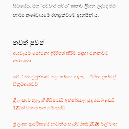
සිටියේය. ඔහු "අවිචාර සමය" කතාව ලියන ලද්දේ එම
නාට්‍ය කණ්ඩායමේ රඟදැක්වීමේ අදහසින් ය.
තවත් පුවත්
අයවැයට යෝජනා ඉදිරිපත් කිරීම සඳහා ජනතාවට
ආරාධනා
මේ රජය ප්‍රමුඛතාව හඳුනන්නෙ නැහැ - නීතිඥ ලක්මල්
වික්‍රමආරච්චි
ශ්‍රී ලංකාව තුළ, නීතිවිරෝධී අන්තර්ජාල සූදු වෙබ් අඩවි
122ක් වහාම තහනම් කරයි
ශ්‍රී ලංකා ආර්ථිකයේ සාධනීය හැරවුමක්; 2026 මුල් මාස