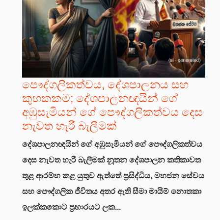
පෞද්ගලිකත්වය, දේශපාලනය සහ
කුහකකම; දේශපාලනඥයින් ගේ
අඹුසැමියන් ගේ පෞද්ගලිකත්වය දෙස
නැවත හැරී බැලීමක්
දේශපාලනඥයින් ගේ අඹුසැමියන් ගේ පෞද්ගලිකත්වය
දෙස නැවත හැරී බැලීමක්
නූතන දේශපාලන කතිකාවත
තුළ ආරම්භ කළ යුතුව ඇත්තේ ප්‍රසිද්ධිය, මහජන සේවය
සහ පෞද්ගලික ජීවිතය අතර ඇති සීමා මායිම් නොතකා
ඉලක්කකොට ප්‍රහාරයට ලක...