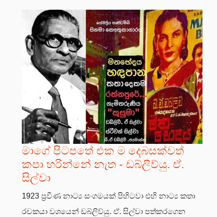
මාගේ පිටපතේ එක ම දෙබසක්වත්
කපා හරින්නේ නැත - ඩබ්ලිව්යු. ඒ.
සිල්වා
1923 ප්‍රවීණ නාට්‍ය සංගමයක් පිහිටවා එහි නාට්‍ය කතා
රචකයා වශයෙන් ඩබ්ලිව්යු. ඒ. සිල්වා පත්කරගෙන