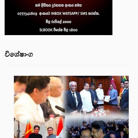
විශේෂාංග