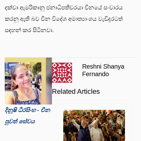
දක්වා ඇමරිකානු ජනාධිපතිවරයා චීනයේ සංචාරය
කරනු ඇති බව චීන විදේශ අමාත්‍යාංශය වැඩිදුරටත්
සඳහන් කර සිටිනවා.
Reshni Shanya
Fernando
Related Articles
දිනූෂි ධීරසිංහ - චීන
පුවත් සේවය