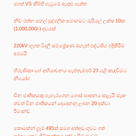
ජගත් VS කීර්ති ගැටුමේ ඇතුළු පැත්ත
නිව් රත්න සහල් පුද්ගලික සමාගමට රුපියල් ලක්ෂ 10ක
(1,000,000/-) දඩයක්
220kV භූගත විදුලි සම්ප්‍රේෂණ රැහැන් පද්ධතිය ඉදිකිරීම්
අරඹයි
හිරුණිකා ගේ අභියාචනය සැප්තැම්බර් 23 යළි කැඳවීමට
නියෝග
චීන ජාතිකයකු පැහැරගෙන ගොස් ඝාතනය කළැයි සැක
තවත් චීන ජාතිකයන් දෙදෙනනු ලබන 20 දක්වා
රිමාන්ඩ්
කොකේන් ග්‍රෑම් 495ක් සමග අත්අඩංගුවට ගත්