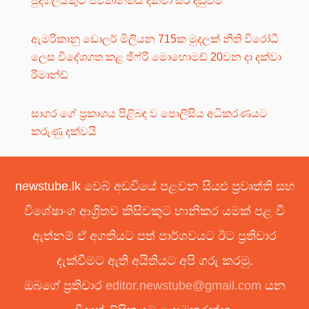
පුද්ගලයකුට ජීවිතාන්තය දක්වා සිර දඬුවම්
ඇමරිකානු ඩොලර් මිලියන 715ක මුදලක් නීති විරෝධී
ලෙස විදේශගත කළ ජිෆ්රි මොහොමඩ් 20වන දා දක්වා
රිමාන්ඩ්
සාගර ගේ ප්‍රකාශය පිළිබඳ ව පොලිසිය අධිකරණයට
කරුණු දක්වයි
newstube.lk වෙබ් අඩවියේ පළවන සියළු ප්‍රවෘත්ති සහ
විශේෂාංග ආශ්‍රිතව කිසිවකුට හානිකර යමක් පළ වී
ඇත්නම් ඒ අගතියට පත් පාර්ශවයට ඊට ප්‍රතිචාර
දැක්වීමට ඇති අයිතියට අපි ගරු කරමු.
ඔබගේ ප්‍රතිචාර
editor.newstube@gmail.com
යන