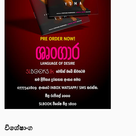
විශේෂාංග