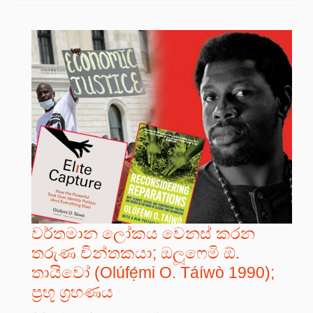
වර්තමාන ලෝකය වෙනස් කරන
තරුණ චින්තකයා; ඔලූෆෙමි ඕ.
තායිවෝ (Olúfẹ́mi O. Táíwò 1990);
ප්‍රභූ ග්‍රහණය