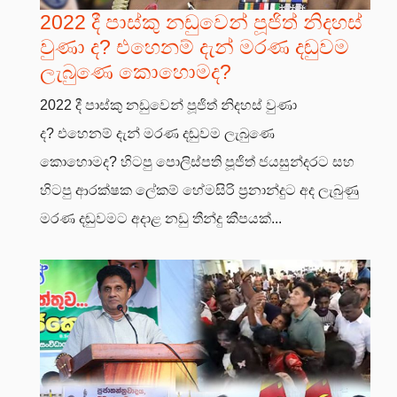
2022 දී පාස්කු නඩුවෙන් පූජිත් නිදහස්
වුණා ද? එහෙනම් දැන් මරණ දඬුවම
ලැබුණෙ කොහොමද?
2022 දී පාස්කු නඩුවෙන් පූජිත් නිදහස් වුණා
ද? එහෙනම් දැන් මරණ දඬුවම ලැබුණෙ
කොහොමද? හිටපු පොලිස්පති පූජිත් ජයසුන්දරට සහ
හිටපු ආරක්ෂක ලේකම් හේමසිරි ප්‍රනාන්දුට අද ලැබුණු
මරණ දඬුවමට අදාළ නඩු තීන්දු කීපයක්...