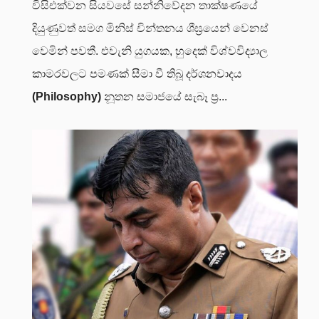
විසිඑක්වන සියවසේ සන්නිවේදන තාක්ෂණයේ
දියුණුවත් සමග මිනිස් චින්තනය ශීඝ්‍රයෙන් වෙනස්
වෙමින් පවතී. එවැනි යුගයක, හුදෙක් විශ්වවිද්‍යාල
කාමරවලට පමණක් සීමා වී තිබූ දර්ශනවාදය
(Philosophy)
නූතන සමාජයේ සැබෑ ප්‍ර...