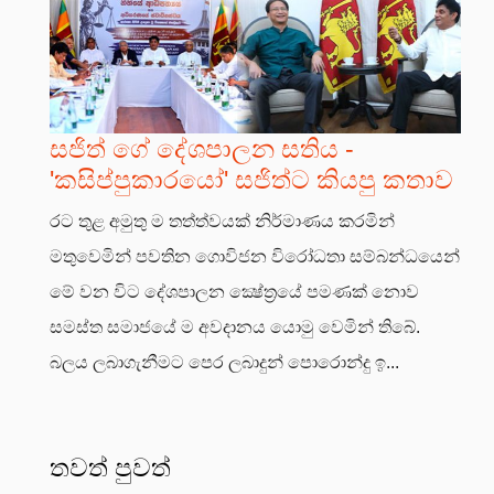
සජිත් ගේ දේශපාලන සතිය -
'කසිප්පුකාරයෝ' සජිත්ට කියපු කතාව
රට තුළ අමුතු ම තත්ත්වයක් නිර්මාණය කරමින්
මතුවෙමින් පවතින ගොවිජන විරෝධතා සම්බන්ධයෙන්
මේ වන විට දේශපාලන ක්‍ෂේත්‍රයේ පමණක් නොව
සමස්ත සමාජයේ ම අවදානය යොමු වෙමින් තිබේ.
බලය ලබාගැනීමට පෙර ලබාදුන් පොරොන්දු ඉ...
තවත් පුවත්