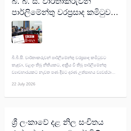
බී. බී. සී. වාර්තාකරුවන්
පාර්ලිමේන්තු වරප්‍රසාද කමිටුවට
කැඳවීම හිමිකම් අභියෝගයට
ලක් කිරීමක් - ෆ්‍රී ලෝයර්ස්
සංවිධානය
බී.බී.සී. වාර්තාකරුවන් පාර්ලිමේන්තු වරප්‍රසාද කමිටුවට
කැඳවා, වළදා තිබූ නීතියකට, අක්‍රීය වී තිබූ පාර්ලිමේන්තු
ව්‍යාවහාරයකට නැවත පණ දීමට දරණ උත්සාහය ව්‍යවස්ථාව
මගින් තහවුරු කර ඇති හිමිකම් අභියෝගයට ලක් කිරීමක්
22 July 2026
යැයි ෆ්‍රී ලෝයර්ස් සංවිධානය සඳහන් කරයි.
ශ්‍රී ලංකාවේ දළ නිල සංචිතය