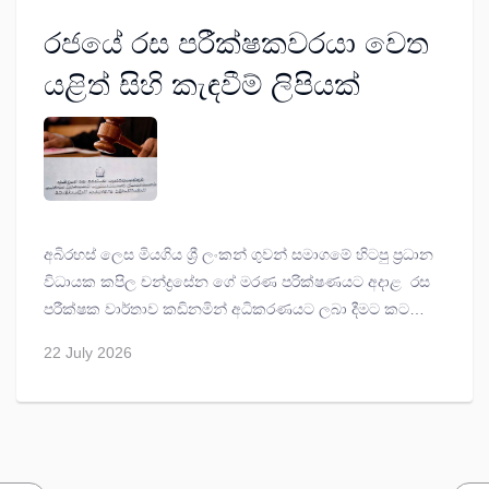
රජයේ රස පරීක්ෂකවරයා වෙත
යළිත් සිහි කැඳවීම් ලිපියක්
අබිරහස් ලෙස මියගිය ශ්‍රී ලංකන් ගුවන් සමාගමේ හිටපු ප්‍රධාන
විධායක කපිල චන්ද්‍රසේන ගේ මරණ පරික්ෂණයට අදාළ රස
පරීක්ෂක වාර්තාව කඩිනමින් අධිකරණයට ලබා දීමට කටයුතු
කරන ලෙස දන්වා රජයේ රස පරීක්ෂකවරයාට කොටුව
22 July 2026
මහේස්ත්‍රාත් පසන් අමරසේන අද (22) යළිත් සිහි කැඳවීම්
ලිපියක් නිකුත් කළේ ය.