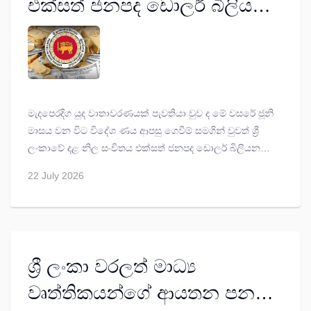
එක්සත් ජනපද ඩොලර් බිලියන
6.45 දක්වා ඉහළට...
මැදපෙරදිග යුද වාතාවරණයක් පැවතියා වුව ද මේ වසරේ ජූනි
මාසය වන විට විදේශ ණය ආපසු ගෙවීම් සමගින් වුවත් ශ්‍රී
ලංකාවේ දළ නිල සංචිතය එක්සත් ජනපද ඩොලර් බිලියන
6.45 දක්වා ඉහළ ගොස් ඇතැයි ශ්‍රී ලංකා මහ බැංකුව ප්‍රකාශ
22 July 2026
කරයි.
ශ්‍රී ලංකා වරලත් මාධ්‍ය
වෘත්තිකයන්ගේ ආයතන පනත්