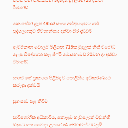
තවත් චීන ජාතිකයන් දෙදෙනනු ලබන 20 දක්වා
රිමාන්ඩ්
කොකේන් ග්‍රෑම් 495ක් සමග අත්අඩංගුවට ගත්
පුද්ගලයකුට ජීවිතාන්තය දක්වා සිර දඬුවම්
ඇමරිකානු ඩොලර් මිලියන 715ක මුදලක් නීති විරෝධී
ලෙස විදේශගත කළ ජිෆ්රි මොහොමඩ් 20වන දා දක්වා
රිමාන්ඩ්
සාගර ගේ ප්‍රකාශය පිළිබඳ ව පොලිසිය අධිකරණයට
කරුණු දක්වයි
ප්‍රශංසාව පළ කිරීම
පාරිභෝගික අධිකාරිය, කොළඹ හැව්ලොක් ටවුන්හි
ඖෂධ සහ වෛද්‍ය උපකරණ ගබඩාවක් වටලයි