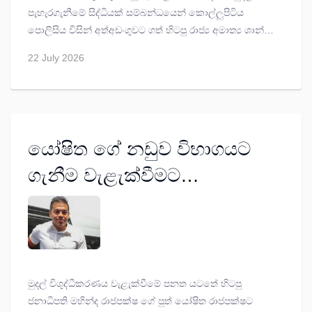
පැහැරගැනීමේ සිද්ධියක් සම්බන්ධයෙන් කොල්ලුපිටිය
පොලිසිය විසින් අත්අඩංගුවට ගත් හිටපු රාජ්‍ය අමාත්‍ය ශාන්ත
බණ්ඩාර ගේ පුත්‍රයකු වන අනුද ජනාදිත් සමරකෝන් බණ්ඩාර
22 July 2026
පැය 24 ක් රඳවා තබාගෙන ප්‍රශ්න කිරීමට කොටුව
මහේස්ත්‍රාත් පසන් අමරසේන අද (22) මධ්‍යම අපරාධ
විමර්ශන කාර්යාංශයට අවසර ලබා දුන්නා.
යෝෂිත ගේ නඩුව විභාගයට
ගැනීම වැළැක්වීමට
නීතිපතිවරයා ගේ විරෝධය
මුදල් විශුද්ධීකරණය වැළැක්වීමේ පනත යටතේ හිටපු
ජනාධිපති මහින්ද රාජපක්ෂ ගේ පුත් යෝෂිත රාජපක්ෂට