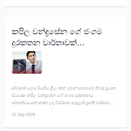
කපිල චන්ද්‍රසේන ගේ ජංගම
දුරකතන වාර්තාවක්
අධිකරණයට ඉදිරිපත් කරන
ලෙස නියෝගයක්
අබිරහස් ලෙස මියගිය ශ්‍රී ලංකන් ගුවන් සමාගමේ හිටපු ප්‍රධාන
විධායක කපිල චන්ද්‍රසේන ගේ ජංගම දුරකතනය
සම්බන්ධයෙන් කරන ලද විමර්ශන ඇතුළත් ප්‍රගති වාර්තාවක්
අධිකරණයට ඉදිරිපත් කරන ලෙස අද (22) කොටුව
22 July 2026
මහේස්ත්‍රාත් පසන් අමරසේන කොළඹ අපරාධ කොට්ඨාශයට
නියෝග කළේ ය.