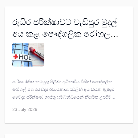
රුධිර පරික්ෂාවට වැඩිපුර මුදල්
අය කළ පෞද්ගලික රෝහලකට
රුපියල් මිලියන 03ක දඩයක්!
පාරිභෝගික කටයුතු පිළිබඳ අධිකාරිය විසින් පෞද්ගලික
රෝහල් සහ වෛද්‍ය රසායනාගාරවලින් අය කරන ඇතැම්
වෛද්‍ය පරීක්ෂණ ගාස්තු සම්බන්ධයෙන් නියමිත උපරිම
ගාස්තු පනවා ඇත.
23 July 2026