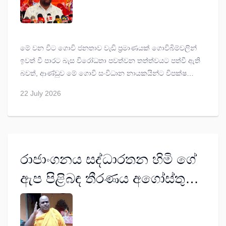
කරනවා - මහින්ද අමරවීර
මේ වන විට ගොවි ජනතාව වැඩි ප්‍රමාණයක් ගොවිබිම්වලින්
ඉවත් වී පාරට බැස විරෝධතා පවත්වන තත්ත්වයට පත්වී ඇති
බවත්, ආණ්ඩුව මේ ගොවි සංවිධාන නායකයින්ට විපක්ෂයේ
කණ්ඩායම් යැයි ඇඟිල්ල දිගු කරන බවත් හිටපු අමාත්‍ය
22 July 2026
මහින්ද අමරවීර පැවසී ය.
රාජාංගනය සද්ධාරතන හිමි ගේ
ඇප පිළිබඳ තීරණය අගෝස්තු
පස්වන දා