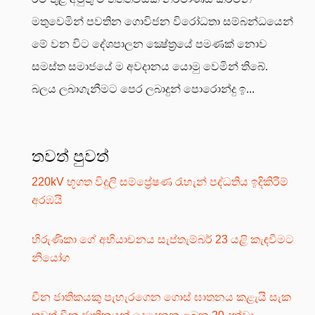
මතුවෙමින් පවතින ගොවිජන විරෝධතා සම්බන්ධයෙන්
මේ වන විට දේශපාලන ක්‍ෂේත්‍රයේ පමණක් නොව
සමස්ත සමාජයේ ම අවදානය යොමු වෙමින් තිබේ.
බලය ලබාගැනීමට පෙර ලබාදුන් පොරොන්දු ඉ...
තවත් පුවත්
220kV භූගත විදුලි සම්ප්‍රේෂණ රැහැන් පද්ධතිය ඉදිකිරීම්
අරඹයි
හිරුණිකා ගේ අභියාචනය සැප්තැම්බර් 23 යළි කැඳවීමට
නියෝග
චීන ජාතිකයකු පැහැරගෙන ගොස් ඝාතනය කළැයි සැක