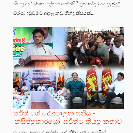
හිටපු ආරක්ෂක ලේකම් හේමසිරි ප්‍රනාන්දුට අද ලැබුණු
මරණ දඬුවමට අදාළ නඩු තීන්දු කීපයක්...
සජිත් ගේ දේශපාලන සතිය -
'කසිප්පුකාරයෝ' සජිත්ට කියපු කතාව
රට තුළ අමුතු ම තත්ත්වයක් නිර්මාණය කරමින්