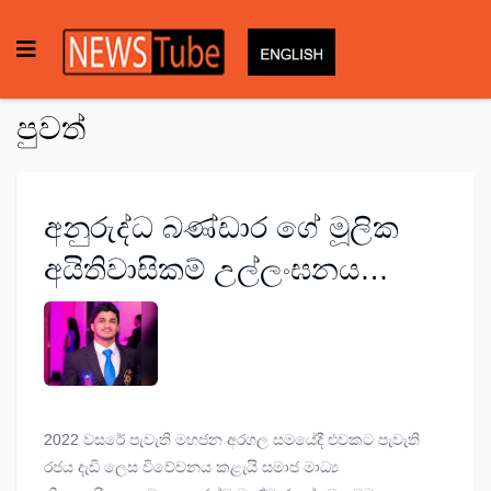
පුවත්
අනුරුද්ධ බණ්ඩාර ගේ මූලික
අයිතිවාසිකම් උල්ලංඝනය
කරලා; ශ්‍රේෂ්ඨාධිකරණය තීන්දු
කරයි
2022 වසරේ පැවැති මහජන අරගල සමයේදී එවකට පැවැති
රජය දැඩි ලෙස විවේචනය කළැයි සමාජ මාධ්‍ය