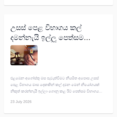
මහේස්ත්‍රාත් පසන් අමරසේන අද(23) නියෝග කළා.
උසස් පෙළ විභාගය කල්
දමන්නැයි ඉල්ලූ පෙත්සම
නිෂ්ප්‍රභයි.
එළඹෙන අගෝස්තු මස පැවැත්වීමට නියමිත අපොස උසස්
පෙළ විභාගය මාස දෙකකින් කල් දමන මෙන් නියෝගයක්
නිකුත් කරන්නැයි ඉල්ලා ගොනු කළ රිට් පෙත්සම විභාගයට
නොගෙන නිෂ්ප්‍රභ කිරීමට අභියාචනාධිකරණය අද නියෝග
23 July 2026
කළා.