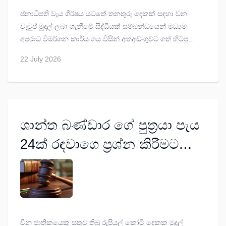
ජනාධිපති වැය ශීර්ෂය යටතේ තනතුරු දෙකක් සඳහා වන
වැටුප් මුදල් ලබා ගැනීමේ සිද්ධියක් සම්බන්ධයෙන් මධ්‍යම
අපරාධ විමර්ශන කාර්යංශය විසින් අත්අඩංගුවට ගත් හිටපු
ජනාධිපති ගෝඨාභය රාජපක්ෂ ගේ පෞද්ගලික ලේකම් නව
22 July 2026
ජනතා පෙරමුණේ නායක සූගීෂ්වර බණ්ඩාර ලබන 30 දක්වා
යළිත් රක්ෂිත බන්ධනාගාරගත කරන ලෙස කොළඹ කොටුව
මහේස්ත්‍රාත් පසන් අමරසේන අද (22) නියෝග කළේය.
ශාන්ත බණ්ඩාර ගේ පුත්‍රයා පැය
24ක් රඳවාගෙ ප්‍රශ්න කිරීමට
නියෝග
චීන ජාතිකයෙකු සතුව තිබූ රුපියල් කෝටි දෙකක මුදල්