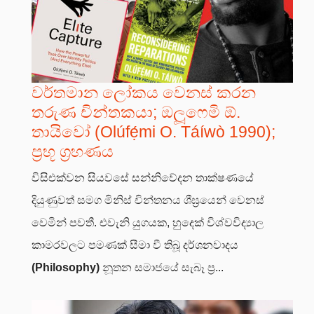
වර්තමාන ලෝකය වෙනස් කරන
තරුණ චින්තකයා; ඔලූෆෙමි ඕ.
තායිවෝ (Olúfẹ́mi O. Táíwò 1990);
ප්‍රභූ ග්‍රහණය
විසිඑක්වන සියවසේ සන්නිවේදන තාක්ෂණයේ
දියුණුවත් සමග මිනිස් චින්තනය ශීඝ්‍රයෙන් වෙනස්
වෙමින් පවතී. එවැනි යුගයක, හුදෙක් විශ්වවිද්‍යාල
කාමරවලට පමණක් සීමා වී තිබූ දර්ශනවාදය
(Philosophy)
නූතන සමාජයේ සැබෑ ප්‍ර...