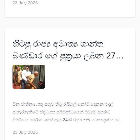
23 July 2026
පිළිබඳව පාරිභෝගිකයින් රැසක් විමසීම් කර ඇත.
හිටපු රාජ්‍ය අමාත්‍ය ශාන්ත
බණ්ඩාර ගේ පුත්‍රයා ලබන 27
දක්වා රිමාන්ඩ්
චීන ජාතිකයෙකු සතුව තිබූ රුපියල් කෝටි දෙකක මුදල්
පැහැරගැනීමේ සිද්ධියක් සම්බන්ධයෙන් මධ්‍යම අපරාධ
විමර්ශන කාර්යාංශයේ පැය 24ක් රඳවා තබාගෙන ප්‍රශ්න කළ
හිටපු රාජ්‍ය අමාත්‍ය ශාන්ත බණ්ඩාරගේ පුත්‍රයා ලබන 27
23 July 2026
දක්වා රක්ෂිත බන්ධනාගාරගත කරන ලෙස කොටුව