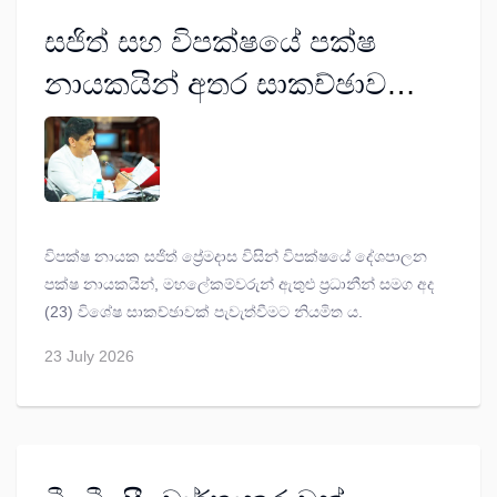
සජිත් සහ විපක්ෂයේ පක්ෂ
නායකයින් අතර සාකච්ඡාව
අද…
විපක්ෂ නායක සජිත් ප්‍රේමදාස විසින් විපක්ෂයේ දේශපාලන
පක්ෂ නායකයින්, මහලේකම්වරුන් ඇතුළු ප්‍රධානීන් සමග අද
(23) විශේෂ සාකච්ඡාවක් පැවැත්වීමට නියමිත ය.
23 July 2026