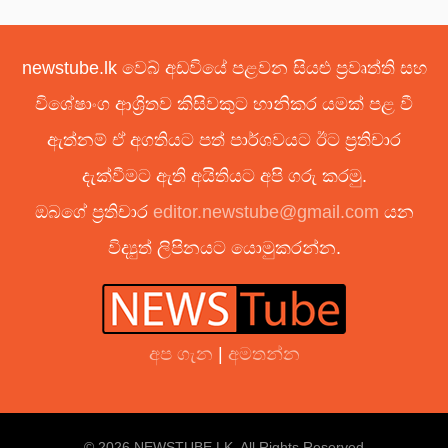
newstube.lk වෙබ් අඩවියේ පළවන සියළු ප්‍රවෘත්ති සහ
විශේෂාංග ආශ්‍රිතව කිසිවකුට හානිකර යමක් පළ වී
ඇත්නම් ඒ අගතියට පත් පාර්ශවයට ඊට ප්‍රතිචාර
දැක්වීමට ඇති අයිතියට අපි ගරු කරමු.
ඔබගේ ප්‍රතිචාර
editor.newstube@gmail.com
යන
විද්‍යුත් ලිපිනයට යොමුකරන්න.
අප ගැන
|
අමතන්න
© 2026 NEWSTUBE.LK. All Rights Reserved