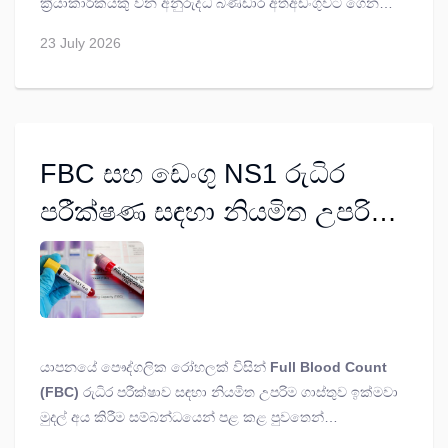
ක්‍රියාකාරිකයකු වන අනුරුද්ධ බණ්ඩාර අත්අඩංගුවට ගෙන
රඳවා තබා ගැනීම තුළින් ඔහු ගේ මූලික අයිතිවාසිකම්
23 July 2026
උල්ලංඝණය වී ඇති බව ශ්‍රේෂ්ඨාධිකරණය තීන්දු කරයි.
FBC සහ ඩෙංගු NS1 රුධිර
පරීක්ෂණ සඳහා නියමිත උපරිම
ගාස්තු පිළිබඳ පැහැදිලි කිරීමක්
යාපනයේ පෞද්ගලික රෝහලක් විසින්
Full Blood Count
(FBC)
රුධිර පරීක්ෂාව සඳහා නියමිත උපරිම ගාස්තුව ඉක්මවා
මුදල් අය කිරීම සම්බන්ධයෙන් පළ කළ පුවතෙන්
අනතුරුව, එම උපරිම ගාස්තු නියම කර ඇති ගැසට් නිවේදනය