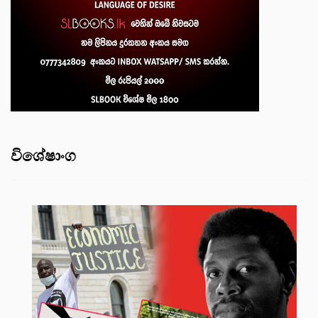
විශේෂාංග