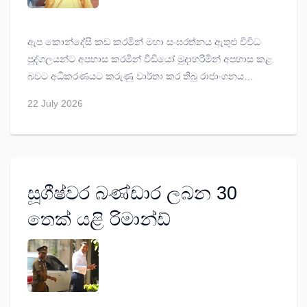
ඇප කොන්දේසි කඩ කරමින් මහා සංඝරත්නය ඇතුළු විවිධ
පුද්ගලයන්ට අපහාස කරමින් වීඩියෝ මුදාහරිමින් අපහාස කළ
බවට අධිකරණයට කරුණු වාර්තා කර තිබූ රාජාංගනය
සද්ධාරතන හිමි ගේ ඇප අවලංගු කරන්නේද නැද්ද යන්න
22 July 2026
සම්බන්ධයෙන් නැවත සලකා බැලීම ලබන අගෝස්තු මස 5
තෙක් කල් තබන ලෙස කොළඹ කොටුව මහේස්ත්‍රාත් පසන්
අමරසේන අද (22) නියෝග කළේ ය.
සූගීෂ්වර බණ්ඩාර ලබන 30
තෙක් යළි රිමාන්ඩ්