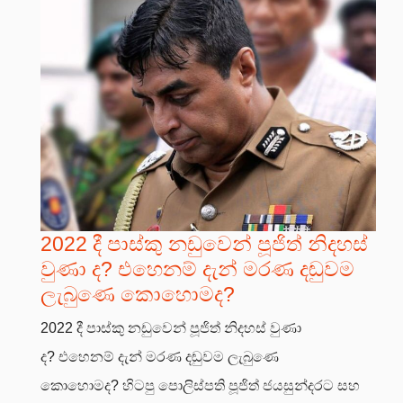
2022 දී පාස්කු නඩුවෙන් පූජිත් නිදහස්
වුණා ද? එහෙනම් දැන් මරණ දඬුවම
ලැබුණෙ කොහොමද?
2022 දී පාස්කු නඩුවෙන් පූජිත් නිදහස් වුණා
ද? එහෙනම් දැන් මරණ දඬුවම ලැබුණෙ
කොහොමද? හිටපු පොලිස්පති පූජිත් ජයසුන්දරට සහ