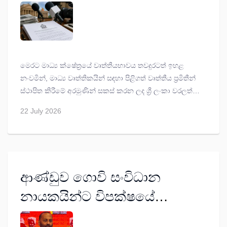
කෙටුම්පත පාර්ලිමේන්තුවට
මෙරට මාධ්‍ය ක්ෂේත්‍රයේ වෘත්තීයභාවය තවදුරටත් ඉහළ
නංවමින්, මාධ්‍ය වෘත්තිකයින් සඳහා පිළිගත් වෘත්තීය ප්‍රමිතීන්
ස්ථාපිත කිරීමේ අරමුණින් සකස් කරන ලද ශ්‍රී ලංකා වරලත්
මාධ්‍ය වෘත්තිකයන්ගේ ආයතන පනත් කෙටුම්පත සෞඛ්‍ය හා
22 July 2026
ජනමාධ්‍ය අමාත්‍ය වෛද්‍ය නලින්ද ජයතිස්ස මහතා විසින් අද
(22) පාර්ලිමේන්තුවට ඉදිරිපත් කරන ලදී.
ආණ්ඩුව ගොවි සංවිධාන
නායකයින්ට විපක්ෂයේ
කණ්ඩායම් යැයි ඇඟිල්ල දිගු