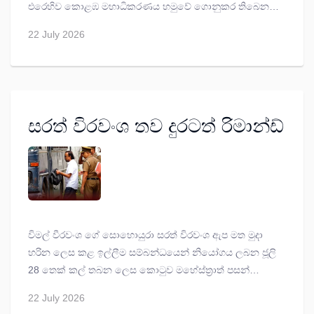
එරෙහිව කොළඹ මහාධිකරණය හමුවේ ගොනුකර තිබෙන
නඩුව විභාගයට ගැනීම වළක්වන නියෝගයක් නිකුත් කරන
22 July 2026
ලෙස ඔහුගේ නීතිඥවරු කළ ඉල්ලීමට නීතිපතිවරයා අද
ශ්‍රේෂ්ඨාධිකරණය හමුවේ විරෝධය පළ කර සිටියා.
සරත් විරවංශ තව දුරටත් රිමාන්ඩ්
විමල් වීරවංශ ගේ සොහොයුරා සරත් විරවංශ ඇප මත මුදා
හරින ලෙස කළ ඉල්ලීම සම්බන්ධයෙන් නියෝගය ලබන ජූලි
28 තෙක් කල් තබන ලෙස කොටුව මහේස්ත්‍රාත් පසන්
අමරසේන අද 22 නියෝග කරයි.
22 July 2026